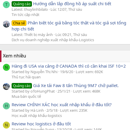
Hướng dẫn lắp đồng hồ áp suất chi tiết
Quảng cáo
T
Latest: thuylinhbilalo
Lúc 12:07, Thứ sáu
Tin tức cập nhật
Phân biệt tóc giả bằng tóc thật và tóc giả sợi tổng
Chia sẻ
hợp chi tiết
Latest: Thiết bị máy ảnh
Lúc 09:21, Thứ sáu
Dịch vụ doanh nghiệp xuất nhập khẩu-Logistics
Xem nhiều
Hàng đi USA via cảng ở CANADA thì có cần khai ISF 10+2
N
Started by Nguyễn Thị Nhi
19/6/20
Lượt xem: 692K
Thủ tục hải quan
Giá Xe tải Faw 8 tấn Thùng 9M7 chở pallet.
Quảng cáo
Started by oToHungPhat
25/1/21
Lượt xem: 468K
Mua bán quốc tế
Review CHÍNH XÁC học xuất nhập khẩu ở đâu tốt?
H
Started by Hà Linh
2/5/18
Lượt xem: 235K
Học xuất nhập khẩu-logistics
Review học logistics ở đâu tốt
N
Started by Nguyễn Sung
13/10/18
Lượt xem: 144K