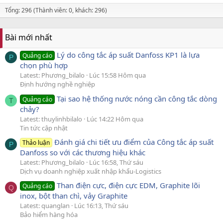
Tổng: 296 (Thành viên: 0, khách: 296)
Bài mới nhất
Lý do công tắc áp suất Danfoss KP1 là lựa
Quảng cáo
P
chọn phù hợp
Latest: Phương_bilalo
Lúc 15:58 Hôm qua
Định hướng nghề nghiệp
Tại sao hệ thống nước nóng cần công tắc dòng
Quảng cáo
T
chảy?
Latest: thuylinhbilalo
Lúc 14:22 Hôm qua
Tin tức cập nhật
Đánh giá chi tiết ưu điểm của Công tắc áp suất
Thảo luận
P
Danfoss so với các thương hiệu khác
Latest: Phương_bilalo
Lúc 16:58, Thứ sáu
Dịch vụ doanh nghiệp xuất nhập khẩu-Logistics
Than điện cực, điện cực EDM, Graphite lõi
Quảng cáo
Q
inox, bột than chì, vảy Graphite
Latest: quanglan
Lúc 16:13, Thứ sáu
Bảo hiểm hàng hóa