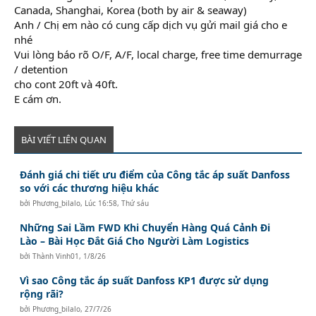
Canada, Shanghai, Korea (both by air & seaway)
Anh / Chị em nào có cung cấp dịch vụ gửi mail giá cho e
nhé
Vui lòng báo rõ O/F, A/F, local charge, free time demurrage
/ detention
cho cont 20ft và 40ft.
E cám ơn.
BÀI VIẾT LIÊN QUAN
Đánh giá chi tiết ưu điểm của Công tắc áp suất Danfoss
so với các thương hiệu khác
bởi
Phương_bilalo
,
Lúc 16:58, Thứ sáu
Những Sai Lầm FWD Khi Chuyển Hàng Quá Cảnh Đi
Lào – Bài Học Đắt Giá Cho Người Làm Logistics
bởi
Thành Vinh01
,
1/8/26
Vì sao Công tắc áp suất Danfoss KP1 được sử dụng
rộng rãi?
bởi
Phương_bilalo
,
27/7/26