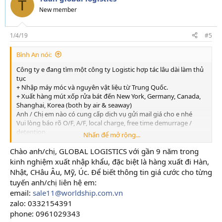
T
New member
1/4/19
#5
Bình An nói:
Công ty e đang tìm một công ty Logistic hợp tác lâu dài làm thủ
tục
+ Nhập máy móc và nguyên vật liệu từ Trung Quốc.
+ Xuất hàng mút xốp rửa bát đến New York, Germany, Canada,
Shanghai, Korea (both by air & seaway)
Anh / Chị em nào có cung cấp dịch vụ gửi mail giá cho e nhé
Vui lòng báo rõ O/F, A/F, local charge, free time demurrage /
detention
Nhấn để mở rộng...
cho cont 20ft và 40ft.
E cám ơn.
Chào anh/chị, GLOBAL LOGISTICS với gần 9 năm trong
kinh nghiệm xuất nhập khẩu, đặc biệt là hàng xuất đi Hàn,
Nhật, CHâu Âu, Mỹ, Úc. Để biết thông tin giá cước cho từng
tuyến anh/chị liên hệ em:
email:
sale11@worldship.com.vn
zalo: 0332154391
phone: 0961029343