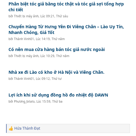
Phân biệt tóc giả bằng tóc thật và tóc giả sợi tổng hợp
chi tiết
bởi
Thiết bị máy ảnh
,
Lúc 09:21, Thứ sáu
Chuyển Hàng Từ Hưng Yên Đi Viêng Chăn – Lào Uy Tín,
Nhanh Chóng, Giá Tốt
bởi
Thành Vinh01
,
Lúc 14:19, Thứ năm
Có nên mua cửa hàng bán tóc giả nước ngoài
bởi
Thiết bị máy ảnh
,
Lúc 10:29, Thứ năm
Nhà xe đi Lào có kho ở Hà Nội và Viêng Chăn.
bởi
Thành Vinh01
,
Lúc 09:12, Thứ tư
Lợi ích khi sử dụng đồng hồ đo nhiệt độ DAWN
bởi
Phương_bilalo
,
Lúc 15:59, Thứ ba
Hứa Thành Đạt
R
e