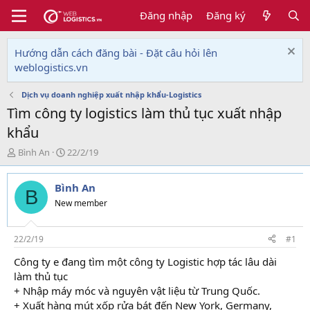
Đăng nhập
Đăng ký
Hướng dẫn cách đăng bài - Đặt câu hỏi lên
weblogistics.vn
Dịch vụ doanh nghiệp xuất nhập khẩu-Logistics
Tìm công ty logistics làm thủ tục xuất nhập
khẩu
T
N
Bình An
22/2/19
h
g
r
à
Bình An
e
y
B
a
g
New member
d
ử
s
i
t
22/2/19
#1
a
Công ty e đang tìm một công ty Logistic hợp tác lâu dài
r
làm thủ tục
t
e
+ Nhập máy móc và nguyên vật liệu từ Trung Quốc.
r
+ Xuất hàng mút xốp rửa bát đến New York, Germany,