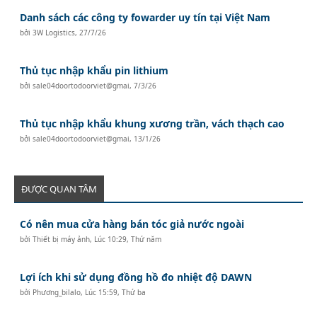
Danh sách các công ty fowarder uy tín tại Việt Nam
bởi
3W Logistics
,
27/7/26
Thủ tục nhập khẩu pin lithium
bởi
sale04doortodoorviet@gmai
,
7/3/26
Thủ tục nhập khẩu khung xương trần, vách thạch cao
bởi
sale04doortodoorviet@gmai
,
13/1/26
ĐƯỢC QUAN TÂM
Có nên mua cửa hàng bán tóc giả nước ngoài
bởi
Thiết bị máy ảnh
,
Lúc 10:29, Thứ năm
Lợi ích khi sử dụng đồng hồ đo nhiệt độ DAWN
bởi
Phương_bilalo
,
Lúc 15:59, Thứ ba