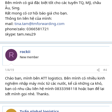
Bên mình có giá đặc biệt tốt cho các tuyến TQ, Mỹ, châu
Âu, Sing.
Rất mong có cơ hội báo giá cho bạn.
Thông tin liên hệ của mình:
mail:
tina.tam@tmforwarding.com
phone/zalo: 0366581721
skype: tam.neu29
rockii
R
New member
1/4/19
#4
Chào bạn, mình bên ATT logistics. Bên mình có nhiều kinh
nghiệm nhập máy móc từ các nước, kể cả những ca khó,
bạn có nhu cầu liên hệ mình 0833398118 hoặc bạn để lại
sđt mình gọi nhé. Thanks.
Tuấn global logistics