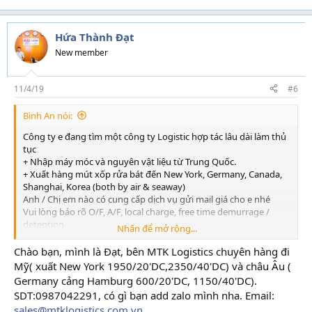
Hứa Thành Đạt
New member
11/4/19
#6
Bình An nói:
Công ty e đang tìm một công ty Logistic hợp tác lâu dài làm thủ
tục
+ Nhập máy móc và nguyên vật liệu từ Trung Quốc.
+ Xuất hàng mút xốp rửa bát đến New York, Germany, Canada,
Shanghai, Korea (both by air & seaway)
Anh / Chị em nào có cung cấp dịch vụ gửi mail giá cho e nhé
Vui lòng báo rõ O/F, A/F, local charge, free time demurrage /
detention
Nhấn để mở rộng...
cho cont 20ft và 40ft.
E cám ơn.
Chào bạn, mình là Đạt, bên MTK Logistics chuyên hàng đi
Mỹ( xuất New York 1950/20'DC,2350/40'DC) và châu Âu (
Germany cảng Hamburg 600/20'DC, 1150/40'DC).
SDT:0987042291, có gì bạn add zalo mình nha. Email:
sales@mtklogistics.com.vn