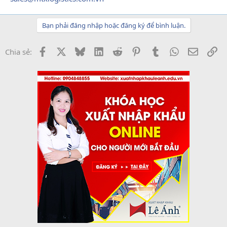
Bạn phải đăng nhập hoặc đăng ký để bình luận.
Facebook
X
Bluesky
LinkedIn
Reddit
Pinterest
Tumblr
WhatsApp
Email
Li
Chia sẻ: