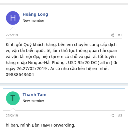
a
c
t
Hoàng Long
H
i
New member
o
n
s
22/2/19
#2
:
Kính gửi Quý khách hàng, bên em chuyên cung cấp dịch
vụ vận tải biển quốc tế, làm thủ tục thông quan hải quan
và vận tải nội địa, hiện tại em có chỗ và giá rất tốt tuyến
hàng nhập Ningbo-Hải Phòng : USD 95/20 DC ( all in ) đi
ngày 26,27/02/2019 . Ai có nhu cầu liên hệ em nhé :
09888643604
Thanh Tam
T
New member
25/2/19
#3
hi bạn, mình Bên T&M Forwarding.