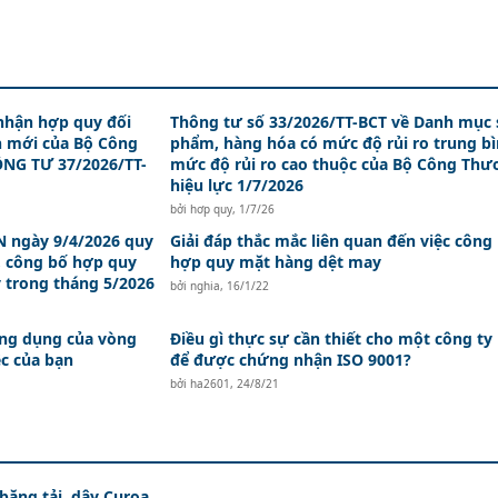
nhận hợp quy đối
Thông tư số 33/2026/TT-BCT về Danh mục 
n mới của Bộ Công
phẩm, hàng hóa có mức độ rủi ro trung bì
NG TƯ 37/2026/TT-
mức độ rủi ro cao thuộc của Bộ Công Th
hiệu lực 1/7/2026
bởi
hơp quy
,
1/7/26
 ngày 9/4/2026 quy
Giải đáp thắc mắc liên quan đến việc công
, công bố hợp quy
hợp quy mặt hàng dệt may
y trong tháng 5/2026
bởi
nghia
,
16/1/22
 ứng dụng của vòng
Điều gì thực sự cần thiết cho một công ty
c của bạn
để được chứng nhận ISO 9001?
bởi
ha2601
,
24/8/21
 băng tải, dây Curoa