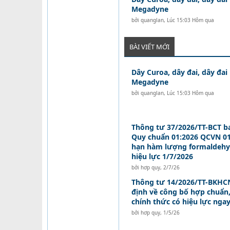
Megadyne
bởi
quanglan
,
Lúc 15:03 Hôm qua
BÀI VIẾT MỚI
Dây Curoa, dây đai, dây đai
Megadyne
bởi
quanglan
,
Lúc 15:03 Hôm qua
Thông tư 37/2026/TT-BCT b
Quy chuẩn 01:2026 QCVN 01
hạn hàm lượng formaldehy
hiệu lực 1/7/2026
bởi
hơp quy
,
2/7/26
Thông tư 14/2026/TT-BKHCN
định về công bố hợp chuẩn
chính thức có hiệu lực nga
bởi
hơp quy
,
1/5/26