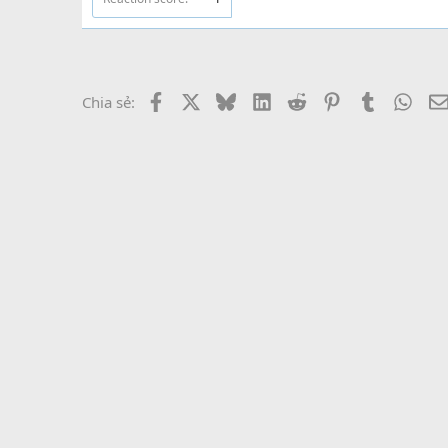
Facebook
X
Bluesky
LinkedIn
Reddit
Pinterest
Tumblr
What
Chia sẻ: