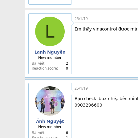
25/1/19
L
Em thấy vinacontrol được mà 
Lanh Nguyễn
New member
Bài viết
2
Reaction score
0
25/1/19
Bạn check ibox nhé,. bên mìn
0903296600
Ánh Nguyệt
New member
Bài viết
6
Reaction score
1