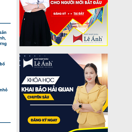
sản
nh,
ương
 bố
 nhỏ