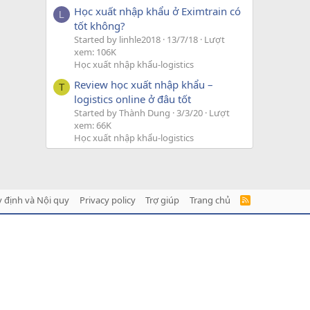
Học xuất nhập khẩu ở Eximtrain có
L
tốt không?
Started by linhle2018
13/7/18
Lượt
xem: 106K
Học xuất nhập khẩu-logistics
Review học xuất nhập khẩu –
T
logistics online ở đâu tốt
Started by Thành Dung
3/3/20
Lượt
xem: 66K
Học xuất nhập khẩu-logistics
 định và Nội quy
Privacy policy
Trợ giúp
Trang chủ
R
S
S