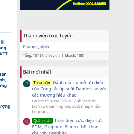
Thành viên trực tuyến
ối
Phương_bilalo
ông
/TT-
Tổng: 101 (Thành viên: 1, khách: 100)
Bài mới nhất
sản
nh,
Đánh giá chi tiết ưu điểm
Thảo luận
P
ương
của Công tắc áp suất Danfoss so với
các thương hiệu khác
Latest: Phương_bilalo
7 phút trước
lượng
Dịch vụ doanh nghiệp xuất nhập khẩu-
Logistics
Than điện cực, điện cực
Quảng cáo
Q
EDM, Graphite lõi inox, bột than
chì, vảy Graphite