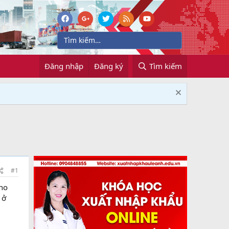
Đăng nhập
Đăng ký
Tìm kiếm
#1
cho
 ở