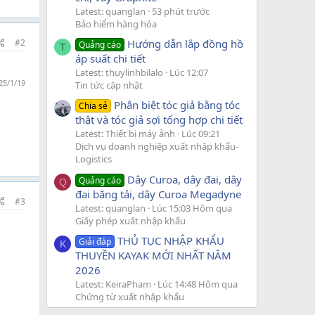
Latest: quanglan
53 phút trước
Bảo hiểm hàng hóa
Hướng dẫn lắp đồng hồ
#2
Quảng cáo
T
áp suất chi tiết
Latest: thuylinhbilalo
Lúc 12:07
25/1/19
Tin tức cập nhật
Phân biệt tóc giả bằng tóc
Chia sẻ
thật và tóc giả sợi tổng hợp chi tiết
Latest: Thiết bị máy ảnh
Lúc 09:21
Dịch vụ doanh nghiệp xuất nhập khẩu-
Logistics
Dây Curoa, dây đai, dây
Quảng cáo
Q
đai băng tải, dây Curoa Megadyne
#3
Latest: quanglan
Lúc 15:03 Hôm qua
Giấy phép xuất nhập khẩu
THỦ TỤC NHẬP KHẨU
Giải đáp
K
THUYỀN KAYAK MỚI NHẤT NĂM
2026
Latest: KeiraPham
Lúc 14:48 Hôm qua
Chứng từ xuất nhập khẩu