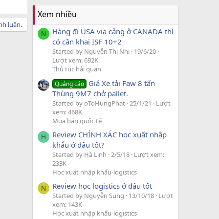
Xem nhiều
nh luận.
Hàng đi USA via cảng ở CANADA thì
N
có cần khai ISF 10+2
Started by Nguyễn Thị Nhi
19/6/20
Lượt xem: 692K
Thủ tục hải quan
Giá Xe tải Faw 8 tấn
Quảng cáo
Thùng 9M7 chở pallet.
Started by oToHungPhat
25/1/21
Lượt
xem: 468K
Mua bán quốc tế
Review CHÍNH XÁC học xuất nhập
H
khẩu ở đâu tốt?
Started by Hà Linh
2/5/18
Lượt xem:
233K
Học xuất nhập khẩu-logistics
Review học logistics ở đâu tốt
N
Started by Nguyễn Sung
13/10/18
Lượt
xem: 143K
Học xuất nhập khẩu-logistics