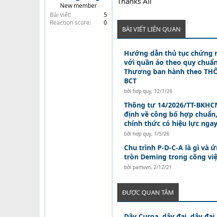
Thanks All
New member
t
Bài viết
5
e
Reaction score
0
r
BÀI VIẾT LIÊN QUAN
Hướng dẫn thủ tục chứng 
với quần áo theo quy chuẩ
Thương ban hành theo THÔ
BCT
bởi
hơp quy
,
12/7/26
Thông tư 14/2026/TT-BKHCN
định về công bố hợp chuẩn
chính thức có hiệu lực nga
bởi
hơp quy
,
1/5/26
Chu trình P-D-C-A là gì và
tròn Deming trong công việ
bởi
pamvvn
,
2/12/21
ĐƯỢC QUAN TÂM
Dây Curoa, dây đai, dây đai