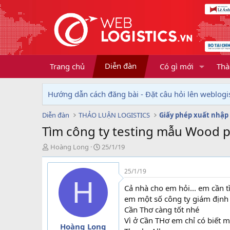
Diễn đàn
Trang chủ
Có gì mới
Thà
Hướng dẫn cách đăng bài - Đặt câu hỏi lên weblogis
Diễn đàn
THẢO LUẬN LOGISTICS
Giấy phép xuất nhập
Tìm công ty testing mẫu Wood p
T
N
Hoàng Long
25/1/19
h
g
r
à
25/1/19
e
y
H
a
g
Cả nhà cho em hỏi... em cần 
d
ử
em một số công ty giám định 
s
i
Cần Thơ càng tốt nhé
t
Vì ở Cần THơ em chỉ có biết m
a
Hoàng Long
r