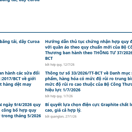
 băng tải, dây Curoa
Hướng dẫn thủ tục chứng nhận hợp quy đ
với quần áo theo quy chuẩn mới của Bộ C
Thương ban hành theo THÔNG TƯ 37/2026
BCT
bởi
hơp quy
,
12/7/26
an hành các sửa đổi
Thông tư số 33/2026/TT-BCT về Danh mục 
:2017/BCT về giới
phẩm, hàng hóa có mức độ rủi ro trung bì
t hàng dệt may
mức độ rủi ro cao thuộc của Bộ Công Th
hiệu lực 1/7/2026
bởi
hơp quy
,
1/7/26
 ngày 9/4/2026 quy
Bí quyết lựa chọn điện cực Graphite chất 
, công bố hợp quy
cao, giá cả hợp lý.
y trong tháng 5/2026
bởi
quanglan
,
27/1/26