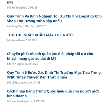
nay
bởi
3W Logistics
,
25/6/26
Quy Trình Và Kinh Nghiệm Tối Ưu Chi Phí Logistics Cho
Shop Thời Trang Nữ Nhập Khẩu
bởi
Xing Thích Mặc Đẹp
,
16/6/26
THỦ TỤC NHẬP KHẨU MÁY LỌC NƯỚC
bởi
KeiraPham
,
11/12/25
Chuyển phát nhanh quần áo: Giải pháp tối ưu cho
khách hàng gửi áo dài đi Mỹ
bởi
PTNLogistics
,
8/12/25
Quy Trình 6 Bước Xác Định Thị Trường Mục Tiêu Trong
XNK: Từ Lý Thuyết Đến Thực Chiến
bởi
Lê Hoàng Anh
,
24/11/25
Cách nhập hàng Trung Quốc hiệu quả cho người mới
kinh doanh
bởi
yenchinalogisitcs
,
13/11/25