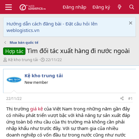
Đăng nhập
Đăng ký
Hướng dẫn cách đăng bài - Đặt câu hỏi lên
weblogistics.vn
Mua bán quốc tế
Tìm đối tác xuất hàng đi nước ngoài
Hợp tác
T
N
Kệ kho trung tải
22/11/22
h
g
r
à
Kệ kho trung tải
e
y
a
g
New member
d
ử
s
i
t
22/11/22
#1
a
Thị trường
giá kệ
của Việt Nam trong những năm gần đây
r
có nhiều phát triển vượt bậc với khả năng tự sản xuất đáp
t
e
ứng toàn bộ nhu cầu của thị trường mà không cần phải
r
nhập khẩu như trước đây. Với sự tham gia của nhiều
doanh nghiệp có vốn đầu tư trong nước cũng như nước