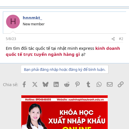
hnnmkt_
H
New member
5/8/23
#2
Em tìm đối tác quốc tế tại nhật minh express
kinh doanh
quốc tế trực tuyển ngành hàng gì
ạ?
Bạn phải đăng nhập hoặc đăng ký để bình luận.
Facebook
X
Bluesky
LinkedIn
Reddit
Pinterest
Tumblr
WhatsApp
Email
Li
Chia sẻ: