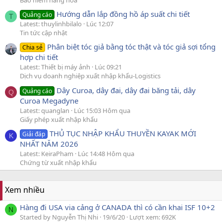
Hướng dẫn lắp đồng hồ áp suất chi tiết
Quảng cáo
T
Latest: thuylinhbilalo
Lúc 12:07
Tin tức cập nhật
Phân biệt tóc giả bằng tóc thật và tóc giả sợi tổng
Chia sẻ
hợp chi tiết
Latest: Thiết bị máy ảnh
Lúc 09:21
Dịch vụ doanh nghiệp xuất nhập khẩu-Logistics
Dây Curoa, dây đai, dây đai băng tải, dây
Quảng cáo
Q
Curoa Megadyne
Latest: quanglan
Lúc 15:03 Hôm qua
Giấy phép xuất nhập khẩu
THỦ TỤC NHẬP KHẨU THUYỀN KAYAK MỚI
Giải đáp
K
NHẤT NĂM 2026
Latest: KeiraPham
Lúc 14:48 Hôm qua
Chứng từ xuất nhập khẩu
Xem nhiều
Hàng đi USA via cảng ở CANADA thì có cần khai ISF 10+2
N
Started by Nguyễn Thị Nhi
19/6/20
Lượt xem: 692K