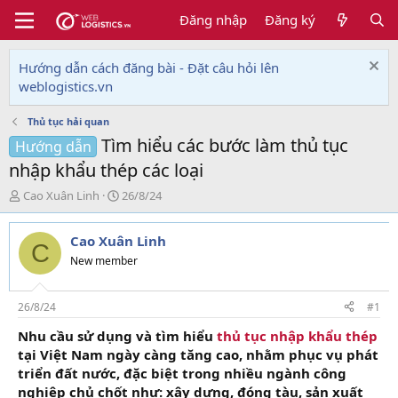
Đăng nhập
Đăng ký
Hướng dẫn cách đăng bài - Đặt câu hỏi lên
weblogistics.vn
Thủ tục hải quan
Tìm hiểu các bước làm thủ tục
Hướng dẫn
nhập khẩu thép các loại
T
N
Cao Xuân Linh
26/8/24
h
g
r
à
Cao Xuân Linh
e
y
C
a
g
New member
d
ử
s
i
t
26/8/24
#1
a
Nhu cầu sử dụng và tìm hiểu
thủ tục nhập khẩu thép
r
tại Việt Nam ngày càng tăng cao, nhằm phục vụ phát
t
e
triển đất nước, đặc biệt trong nhiều ngành công
r
nghiệp chủ chốt như: xây dựng, đóng tàu, sản xuất