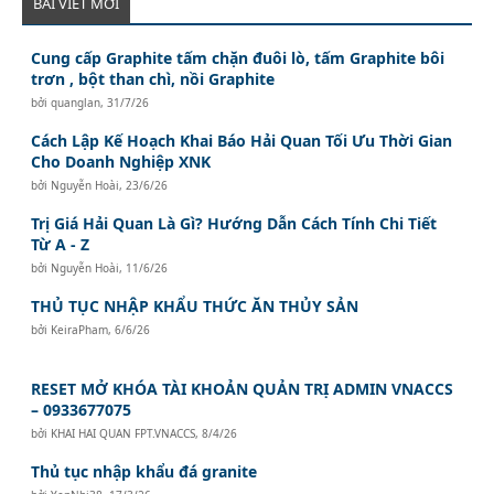
BÀI VIẾT MỚI
Cung cấp Graphite tấm chặn đuôi lò, tấm Graphite bôi
trơn , bột than chì, nồi Graphite
bởi
quanglan
,
31/7/26
Cách Lập Kế Hoạch Khai Báo Hải Quan Tối Ưu Thời Gian
Cho Doanh Nghiệp XNK
bởi
Nguyễn Hoài
,
23/6/26
Trị Giá Hải Quan Là Gì? Hướng Dẫn Cách Tính Chi Tiết
Từ A - Z
bởi
Nguyễn Hoài
,
11/6/26
THỦ TỤC NHẬP KHẨU THỨC ĂN THỦY SẢN
bởi
KeiraPham
,
6/6/26
RESET MỞ KHÓA TÀI KHOẢN QUẢN TRỊ ADMIN VNACCS
– 0933677075
bởi
KHAI HAI QUAN FPT.VNACCS
,
8/4/26
Thủ tục nhập khẩu đá granite