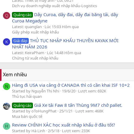
Latest: Thiết bị máy ảnh
Lúc 09:21
Dịch vụ doanh nghiệp xuất nhập khẩu-Logistics
Dây Curoa, dây đai, dây đai băng tải, dây
Quảng cáo
Q
Curoa Megadyne
Latest: quanglan
Lúc 15:03 Hôm qua
Giấy phép xuất nhập khẩu
THỦ TỤC NHẬP KHẨU THUYỀN KAYAK MỚI
Giải đáp
K
NHẤT NĂM 2026
Latest: KeiraPham
Lúc 14:48 Hôm qua
Chứng từ xuất nhập khẩu
Xem nhiều
Hàng đi USA via cảng ở CANADA thì có cần khai ISF 10+2
N
Started by Nguyễn Thị Nhi
19/6/20
Lượt xem: 692K
Thủ tục hải quan
Giá Xe tải Faw 8 tấn Thùng 9M7 chở pallet.
Quảng cáo
Started by oToHungPhat
25/1/21
Lượt xem: 468K
Mua bán quốc tế
Review CHÍNH XÁC học xuất nhập khẩu ở đâu tốt?
H
Started by Hà Linh
2/5/18
Lượt xem: 233K