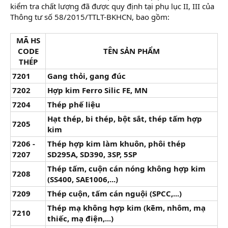
kiểm tra chất lượng đã được quy định tại phụ lục II, III của
Thông tư số 58/2015/TTLT-BKHCN, bao gồm:
MÃ HS
CODE
TÊN SẢN PHẨM
THÉP
7201
Gang thỏi, gang đúc
7202
Hợp kim Ferro Silic FE, MN
7204
Thép phế liệu
Hạt thép, bi thép, bột sắt, thép tấm hợp
7205
kim
7206 -
Thép hợp kim làm khuôn, phôi thép
7207
SD295A, SD390, 3SP, 5SP
Thép tấm, cuộn cán nóng không hợp kim
7208
(SS400, SAE1006,...)
7209
Thép cuộn, tấm cán nguội (SPCC,...)
Thép mạ không hợp kim (kẽm, nhôm, mạ
7210
thiếc, mạ điện,...)