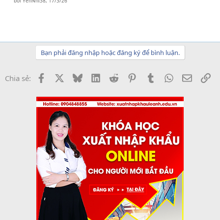
bởi
YenNhi38
,
17/3/26
Bạn phải đăng nhập hoặc đăng ký để bình luận.
Facebook
X
Bluesky
LinkedIn
Reddit
Pinterest
Tumblr
WhatsApp
Email
Li
Chia sẻ: