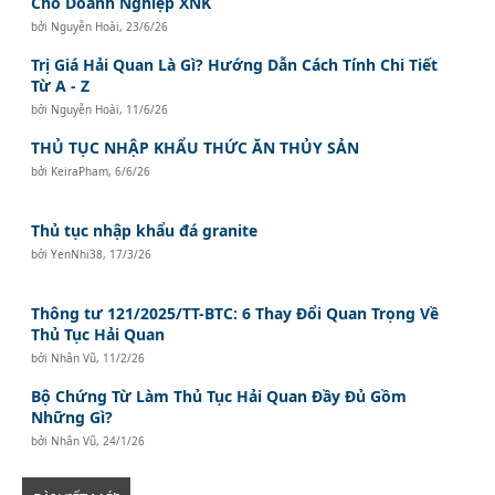
Cho Doanh Nghiệp XNK
bởi
Nguyễn Hoài
,
23/6/26
Trị Giá Hải Quan Là Gì? Hướng Dẫn Cách Tính Chi Tiết
Từ A - Z
bởi
Nguyễn Hoài
,
11/6/26
THỦ TỤC NHẬP KHẨU THỨC ĂN THỦY SẢN
bởi
KeiraPham
,
6/6/26
Thủ tục nhập khẩu đá granite
bởi
YenNhi38
,
17/3/26
Thông tư 121/2025/TT-BTC: 6 Thay Đổi Quan Trọng Về
Thủ Tục Hải Quan
bởi
Nhân Vũ
,
11/2/26
Bộ Chứng Từ Làm Thủ Tục Hải Quan Đầy Đủ Gồm
Những Gì?
bởi
Nhân Vũ
,
24/1/26