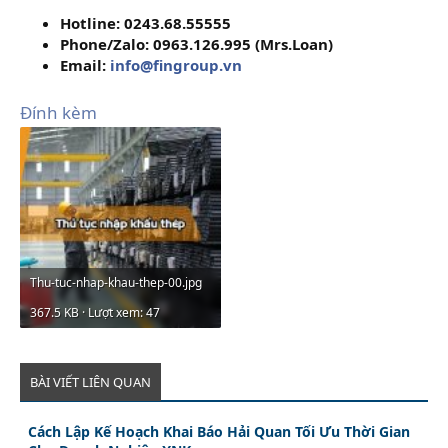
Hotline: 0243.68.55555
Phone/Zalo: 0963.126.995 (Mrs.Loan)
Email:
info@fingroup.vn
Đính kèm
Thu-tuc-nhap-khau-thep-00.jpg
367.5 KB · Lượt xem: 47
BÀI VIẾT LIÊN QUAN
Cách Lập Kế Hoạch Khai Báo Hải Quan Tối Ưu Thời Gian