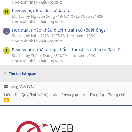
Học xuất nhập khẩu-logistics
Review học logistics ở đâu tốt
N
Started by Nguyễn Sung
13/10/18
Lượt xem: 143K
Học xuất nhập khẩu-logistics
Học xuất nhập khẩu ở Eximtrain có tốt không?
L
Started by linhle2018
13/7/18
Lượt xem: 106K
Học xuất nhập khẩu-logistics
Review học xuất nhập khẩu – logistics online ở đâu tốt
T
Started by Thành Dung
3/3/20
Lượt xem: 66K
Học xuất nhập khẩu-logistics
Thủ tục hải quan
Tiếng Việt (VN)
Liên hệ
Quy định và Nội quy
Privacy policy
Trợ giúp
Trang chủ
R
S
S