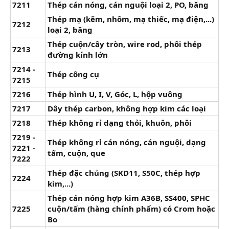
7211
Thép cán nóng, cán nguội loại 2, PO, băng
Thép mạ (kẽm, nhôm, mạ thiếc, mạ điện,...)
7212
loại 2, băng
Thép cuộn/cây tròn, wire rod, phôi thép
7213
đường kính lớn
7214 -
Thép công cụ
7215
7216
Thép hình U, I, V, Góc, L, hộp vuông
7217
Dây thép carbon, không hợp kim các loại
7218
Thép không rỉ dạng thỏi, khuôn, phôi
7219 -
Thép không rỉ cán nóng, cán nguội, dạng
7221 -
tấm, cuộn, que
7222
Thép đặc chủng (SKD11, S50C, thép hợp
7224
kim,...)
Thép cán nóng hợp kim A36B, SS400, SPHC
7225
cuộn/tấm (hàng chính phẩm) có Crom hoặc
Bo