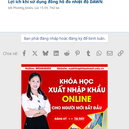
Lợi ích khi sử dụng đồng hồ đo nhiệt độ DAWN
bởi
Phương_bilalo
,
Lúc 15:59, Thứ ba
Bạn phải đăng nhập hoặc đăng ký để bình luận.
Facebook
X
Bluesky
LinkedIn
Reddit
Pinterest
Tumblr
WhatsApp
Email
Li
Chia sẻ: