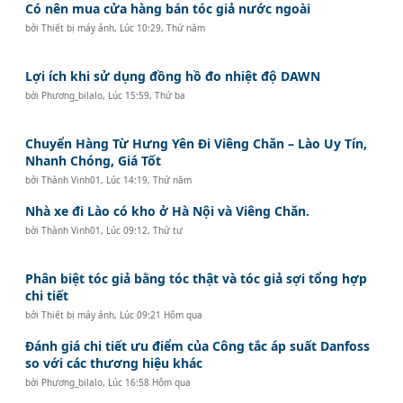
Có nên mua cửa hàng bán tóc giả nước ngoài
bởi
Thiết bị máy ảnh
,
Lúc 10:29, Thứ năm
Lợi ích khi sử dụng đồng hồ đo nhiệt độ DAWN
bởi
Phương_bilalo
,
Lúc 15:59, Thứ ba
Chuyển Hàng Từ Hưng Yên Đi Viêng Chăn – Lào Uy Tín,
Nhanh Chóng, Giá Tốt
bởi
Thành Vinh01
,
Lúc 14:19, Thứ năm
Nhà xe đi Lào có kho ở Hà Nội và Viêng Chăn.
bởi
Thành Vinh01
,
Lúc 09:12, Thứ tư
Phân biệt tóc giả bằng tóc thật và tóc giả sợi tổng hợp
chi tiết
bởi
Thiết bị máy ảnh
,
Lúc 09:21 Hôm qua
Đánh giá chi tiết ưu điểm của Công tắc áp suất Danfoss
so với các thương hiệu khác
bởi
Phương_bilalo
,
Lúc 16:58 Hôm qua