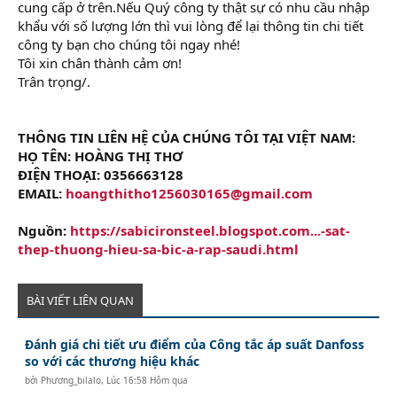
cung cấp ở trên.Nếu Quý công ty thật sự có nhu cầu nhập
khẩu với số lượng lớn thì vui lòng để lại thông tin chi tiết
công ty bạn cho chúng tôi ngay nhé!
Tôi xin chân thành cảm ơn!
Trân trọng/.
THÔNG TIN LIÊN HỆ CỦA CHÚNG TÔI TẠI VIỆT NAM:
HỌ TÊN: HOÀNG THỊ THƠ
ĐIỆN THOẠI: 0356663128
EMAIL:
hoangthitho1256030165@gmail.com
Nguồn:
https://sabicironsteel.blogspot.com...-sat-
thep-thuong-hieu-sa-bic-a-rap-saudi.html
BÀI VIẾT LIÊN QUAN
Đánh giá chi tiết ưu điểm của Công tắc áp suất Danfoss
so với các thương hiệu khác
bởi
Phương_bilalo
,
Lúc 16:58 Hôm qua