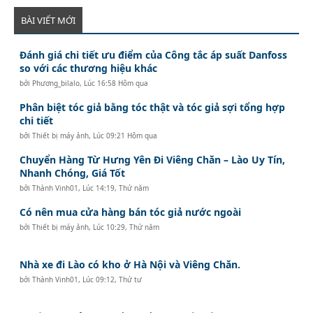
BÀI VIẾT MỚI
Đánh giá chi tiết ưu điểm của Công tắc áp suất Danfoss
so với các thương hiệu khác
bởi
Phương_bilalo
,
Lúc 16:58 Hôm qua
Phân biệt tóc giả bằng tóc thật và tóc giả sợi tổng hợp
chi tiết
bởi
Thiết bị máy ảnh
,
Lúc 09:21 Hôm qua
Chuyển Hàng Từ Hưng Yên Đi Viêng Chăn – Lào Uy Tín,
Nhanh Chóng, Giá Tốt
bởi
Thành Vinh01
,
Lúc 14:19, Thứ năm
Có nên mua cửa hàng bán tóc giả nước ngoài
bởi
Thiết bị máy ảnh
,
Lúc 10:29, Thứ năm
Nhà xe đi Lào có kho ở Hà Nội và Viêng Chăn.
bởi
Thành Vinh01
,
Lúc 09:12, Thứ tư