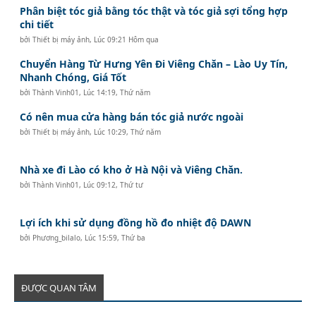
Phân biệt tóc giả bằng tóc thật và tóc giả sợi tổng hợp
chi tiết
bởi
Thiết bị máy ảnh
,
Lúc 09:21 Hôm qua
Chuyển Hàng Từ Hưng Yên Đi Viêng Chăn – Lào Uy Tín,
Nhanh Chóng, Giá Tốt
bởi
Thành Vinh01
,
Lúc 14:19, Thứ năm
Có nên mua cửa hàng bán tóc giả nước ngoài
bởi
Thiết bị máy ảnh
,
Lúc 10:29, Thứ năm
Nhà xe đi Lào có kho ở Hà Nội và Viêng Chăn.
bởi
Thành Vinh01
,
Lúc 09:12, Thứ tư
Lợi ích khi sử dụng đồng hồ đo nhiệt độ DAWN
bởi
Phương_bilalo
,
Lúc 15:59, Thứ ba
ĐƯỢC QUAN TÂM