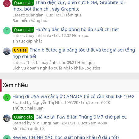
Than điện cực, điện cực EDM, Graphite lõi
Quảng cáo
Q
inox, bột than chì, vảy Graphite
Latest: quanglan
Lúc 16:13 Hôm qua
Bảo hiểm hàng hóa
Hướng dẫn lắp đồng hồ áp suất chi tiết
Quảng cáo
T
Latest: thuylinhbilalo
Lúc 12:07 Hôm qua
Tin tức cập nhật
Phân biệt tóc giả bằng tóc thật và tóc giả sợi tổng
Chia sẻ
hợp chi tiết
Latest: Thiết bị máy ảnh
Lúc 09:21 Hôm qua
Dịch vụ doanh nghiệp xuất nhập khẩu-Logistics
Xem nhiều
Hàng đi USA via cảng ở CANADA thì có cần khai ISF 10+2
N
Started by Nguyễn Thị Nhi
19/6/20
Lượt xem: 692K
Thủ tục hải quan
Giá Xe tải Faw 8 tấn Thùng 9M7 chở pallet.
Quảng cáo
Started by oToHungPhat
25/1/21
Lượt xem: 468K
Mua bán quốc tế
Review CHÍNH XÁC học xuất nhập khẩu ở đâu tốt?
H