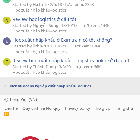
Started by Hà Linh
2/5/18
Lượt xem: 235K
Học xuất nhập khẩu-logistics
Review học logistics ở đâu tốt
N
Started by Nguyễn Sung
13/10/18
Lượt xem: 144K
Học xuất nhập khẩu-logistics
Học xuất nhập khẩu ở Eximtrain có tốt không?
L
Started by linhle2018
13/7/18
Lượt xem: 106K
Học xuất nhập khẩu-logistics
Review học xuất nhập khẩu – logistics online ở đâu tốt
T
Started by Thành Dung
3/3/20
Lượt xem: 66K
Học xuất nhập khẩu-logistics
Dịch vụ doanh nghiệp xuất nhập khẩu-Logistics
Tiếng Việt (VN)
Liên hệ
Quy định và Nội quy
Privacy policy
Trợ giúp
Trang chủ
R
S
S