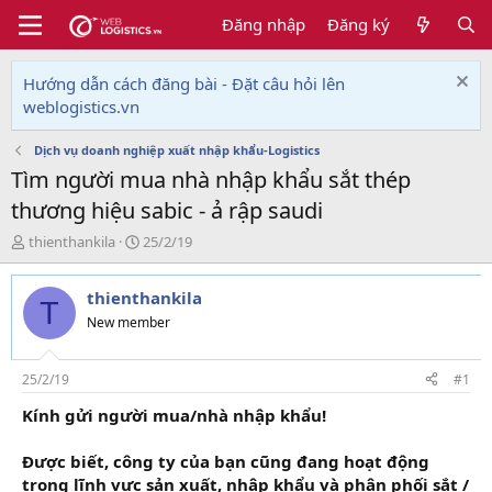
Đăng nhập
Đăng ký
Hướng dẫn cách đăng bài - Đặt câu hỏi lên
weblogistics.vn
Dịch vụ doanh nghiệp xuất nhập khẩu-Logistics
Tìm người mua nhà nhập khẩu sắt thép
thương hiệu sabic - ả rập saudi
T
N
thienthankila
25/2/19
h
g
r
à
thienthankila
e
y
T
a
g
New member
d
ử
s
i
t
25/2/19
#1
a
Kính gửi người mua/nhà nhập khẩu!
r
t
e
Được biết, công ty của bạn cũng đang hoạt động
r
trong lĩnh vực sản xuất, nhập khẩu và phân phối sắt /