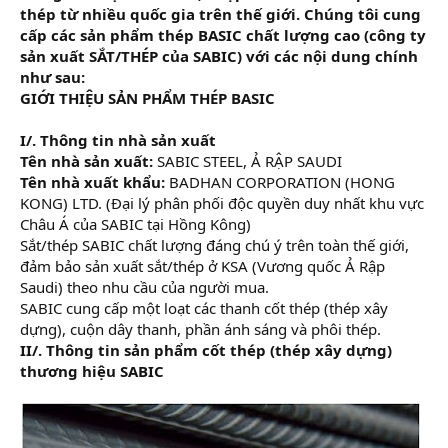
thép từ nhiều quốc gia trên thế giới. Chúng tôi cung
cấp các sản phẩm thép BASIC chất lượng cao (công ty
sản xuất SẮT/THÉP của SABIC) với các nội dung chính
như sau:
GIỚI THIỆU SẢN PHẨM THÉP BASIC
I/. Thông tin nhà sản xuất
Tên nhà sản xuất:
SABIC STEEL, Ả RẬP SAUDI
Tên nhà xuất khẩu:
BADHAN CORPORATION (HONG
KONG) LTD. (Đại lý phân phối độc quyền duy nhất khu vực
Châu Á của SABIC tại Hồng Kông)
Sắt/thép SABIC chất lượng đáng chú ý trên toàn thế giới,
đảm bảo sản xuất sắt/thép ở KSA (Vương quốc Ả Rập
Saudi) theo nhu cầu của người mua.
SABIC cung cấp một loạt các thanh cốt thép (thép xây
dựng), cuộn dây thanh, phần ánh sáng và phôi thép.
II/. Thông tin sản phẩm cốt thép (thép xây dựng)
thương hiệu SABIC