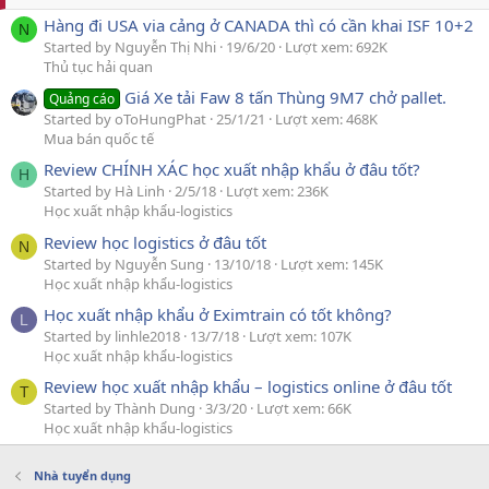
Hàng đi USA via cảng ở CANADA thì có cần khai ISF 10+2
N
Started by Nguyễn Thị Nhi
19/6/20
Lượt xem: 692K
Thủ tục hải quan
Giá Xe tải Faw 8 tấn Thùng 9M7 chở pallet.
Quảng cáo
Started by oToHungPhat
25/1/21
Lượt xem: 468K
Mua bán quốc tế
Review CHÍNH XÁC học xuất nhập khẩu ở đâu tốt?
H
Started by Hà Linh
2/5/18
Lượt xem: 236K
Học xuất nhập khẩu-logistics
Review học logistics ở đâu tốt
N
Started by Nguyễn Sung
13/10/18
Lượt xem: 145K
Học xuất nhập khẩu-logistics
Học xuất nhập khẩu ở Eximtrain có tốt không?
L
Started by linhle2018
13/7/18
Lượt xem: 107K
Học xuất nhập khẩu-logistics
Review học xuất nhập khẩu – logistics online ở đâu tốt
T
Started by Thành Dung
3/3/20
Lượt xem: 66K
Học xuất nhập khẩu-logistics
Nhà tuyển dụng