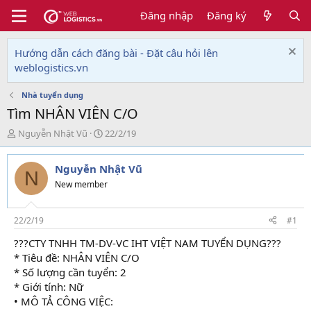
Đăng nhập
Đăng ký
Hướng dẫn cách đăng bài - Đặt câu hỏi lên
weblogistics.vn
Nhà tuyển dụng
Tìm NHÂN VIÊN C/O
T
N
Nguyễn Nhật Vũ
22/2/19
h
g
r
à
Nguyễn Nhật Vũ
e
y
N
a
g
New member
d
ử
s
i
t
22/2/19
#1
a
???CTY TNHH TM-DV-VC IHT VIỆT NAM TUYỂN DỤNG???
r
* Tiêu đề: NHÂN VIÊN C/O
t
e
* Số lượng cần tuyển: 2
r
* Giới tính: Nữ
• MÔ TẢ CÔNG VIỆC: