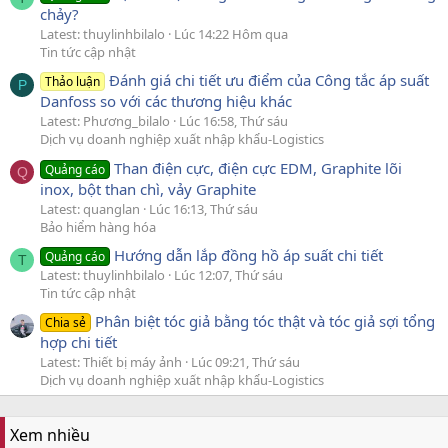
chảy?
Latest: thuylinhbilalo
Lúc 14:22 Hôm qua
Tin tức cập nhật
Đánh giá chi tiết ưu điểm của Công tắc áp suất
Thảo luận
P
Danfoss so với các thương hiệu khác
Latest: Phương_bilalo
Lúc 16:58, Thứ sáu
Dịch vụ doanh nghiệp xuất nhập khẩu-Logistics
Than điện cực, điện cực EDM, Graphite lõi
Quảng cáo
Q
inox, bột than chì, vảy Graphite
Latest: quanglan
Lúc 16:13, Thứ sáu
Bảo hiểm hàng hóa
Hướng dẫn lắp đồng hồ áp suất chi tiết
Quảng cáo
T
Latest: thuylinhbilalo
Lúc 12:07, Thứ sáu
Tin tức cập nhật
Phân biệt tóc giả bằng tóc thật và tóc giả sợi tổng
Chia sẻ
hợp chi tiết
Latest: Thiết bị máy ảnh
Lúc 09:21, Thứ sáu
Dịch vụ doanh nghiệp xuất nhập khẩu-Logistics
Xem nhiều