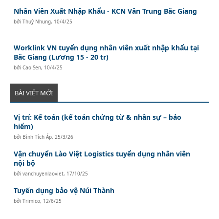
Nhân Viên Xuất Nhập Khẩu - KCN Vân Trung Bắc Giang
bởi
Thuỳ Nhung
,
10/4/25
Worklink VN tuyển dụng nhân viên xuất nhập khẩu tại
Bắc Giang (Lương 15 - 20 tr)
bởi
Cao Sen
,
10/4/25
BÀI VIẾT MỚI
Vị trí: Kế toán (kế toán chứng từ & nhân sự – bảo
hiểm)
bởi
Bình Tích Áp
,
25/3/26
Vận chuyển Lào Việt Logistics tuyển dụng nhân viên
nội bộ
bởi
vanchuyenlaoviet
,
17/10/25
Tuyển dụng bảo vệ Núi Thành
bởi
Trimico
,
12/6/25