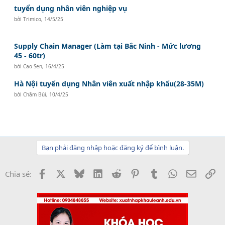
tuyển dụng nhân viên nghiệp vụ
bởi
Trimico
,
14/5/25
Supply Chain Manager (Làm tại Bắc Ninh - Mức lương
45 - 60tr)
bởi
Cao Sen
,
16/4/25
Hà Nội tuyển dụng Nhân viên xuất nhập khẩu(28-35M)
bởi
Châm Bùi
,
10/4/25
Bạn phải đăng nhập hoặc đăng ký để bình luận.
Facebook
X
Bluesky
LinkedIn
Reddit
Pinterest
Tumblr
WhatsApp
Email
Li
Chia sẻ: