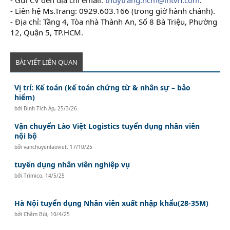
- Liên hệ Ms.Trang: 0929.603.166 (trong giờ hành chánh).
- Địa chỉ: Tầng 4, Tòa nhà Thành An, Số 8 Bà Triệu, Phường
12, Quận 5, TP.HCM.
BÀI VIẾT LIÊN QUAN
Vị trí: Kế toán (kế toán chứng từ & nhân sự – bảo
hiểm)
bởi
Bình Tích Áp
,
25/3/26
Vận chuyển Lào Việt Logistics tuyển dụng nhân viên
nội bộ
bởi
vanchuyenlaoviet
,
17/10/25
tuyển dụng nhân viên nghiệp vụ
bởi
Trimico
,
14/5/25
Hà Nội tuyển dụng Nhân viên xuất nhập khẩu(28-35M)
bởi
Châm Bùi
,
10/4/25