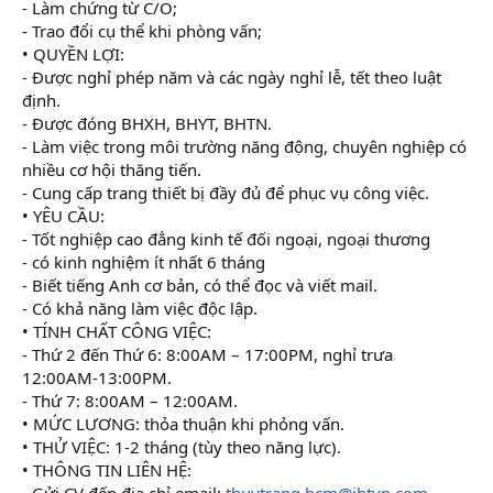
- Làm chứng từ C/O;
- Trao đổi cụ thể khi phòng vấn;
• QUYỀN LỢI:
- Được nghỉ phép năm và các ngày nghỉ lễ, tết theo luật
định.
- Được đóng BHXH, BHYT, BHTN.
- Làm việc trong môi trường năng động, chuyên nghiệp có
nhiều cơ hội thăng tiến.
- Cung cấp trang thiết bị đầy đủ để phục vụ công việc.
• YÊU CẦU:
- Tốt nghiệp cao đẳng kinh tế đối ngoại, ngoại thương
- có kinh nghiệm ít nhất 6 tháng
- Biết tiếng Anh cơ bản, có thể đọc và viết mail.
- Có khả năng làm việc độc lập.
• TÍNH CHẤT CÔNG VIỆC:
- Thứ 2 đến Thứ 6: 8:00AM – 17:00PM, nghỉ trưa
12:00AM-13:00PM.
- Thứ 7: 8:00AM – 12:00AM.
• MỨC LƯƠNG: thỏa thuận khi phỏng vấn.
• THỬ VIỆC: 1-2 tháng (tùy theo năng lực).
• THÔNG TIN LIÊN HỆ:
- Gửi CV đến địa chỉ email:
thuytrang.hcm@ihtvn.com
.