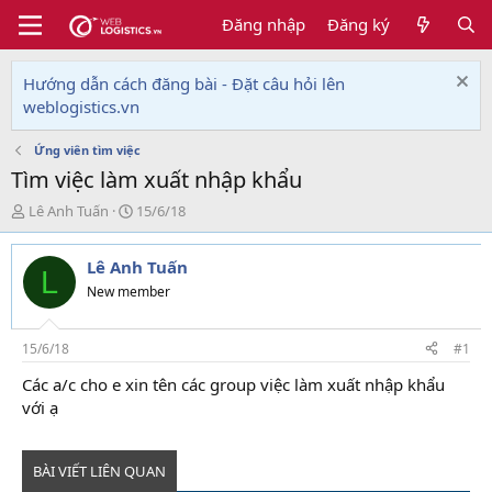
Đăng nhập
Đăng ký
Hướng dẫn cách đăng bài - Đặt câu hỏi lên
weblogistics.vn
Ứng viên tìm việc
Tìm việc làm xuất nhập khẩu
T
N
Lê Anh Tuấn
15/6/18
h
g
r
à
Lê Anh Tuấn
e
y
L
a
g
New member
d
ử
s
i
t
15/6/18
#1
a
Các a/c cho e xin tên các group việc làm xuất nhập khẩu
r
với ạ
t
e
r
BÀI VIẾT LIÊN QUAN