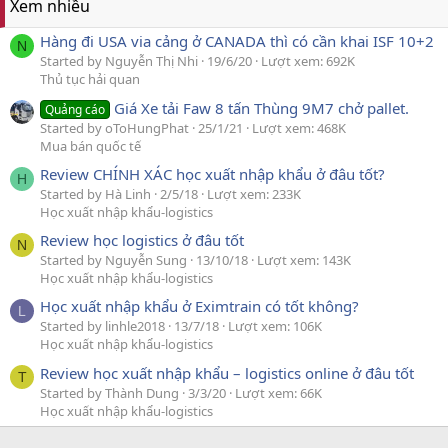
Xem nhiều
Hàng đi USA via cảng ở CANADA thì có cần khai ISF 10+2
N
Started by Nguyễn Thị Nhi
19/6/20
Lượt xem: 692K
Thủ tục hải quan
Giá Xe tải Faw 8 tấn Thùng 9M7 chở pallet.
Quảng cáo
Started by oToHungPhat
25/1/21
Lượt xem: 468K
Mua bán quốc tế
Review CHÍNH XÁC học xuất nhập khẩu ở đâu tốt?
H
Started by Hà Linh
2/5/18
Lượt xem: 233K
Học xuất nhập khẩu-logistics
Review học logistics ở đâu tốt
N
Started by Nguyễn Sung
13/10/18
Lượt xem: 143K
Học xuất nhập khẩu-logistics
Học xuất nhập khẩu ở Eximtrain có tốt không?
L
Started by linhle2018
13/7/18
Lượt xem: 106K
Học xuất nhập khẩu-logistics
Review học xuất nhập khẩu – logistics online ở đâu tốt
T
Started by Thành Dung
3/3/20
Lượt xem: 66K
Học xuất nhập khẩu-logistics