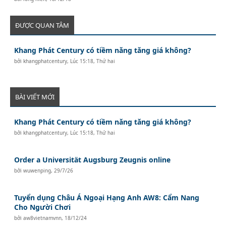
ĐƯỢC QUAN TÂM
Khang Phát Century có tiềm năng tăng giá không?
bởi
khangphatcentury
,
Lúc 15:18, Thứ hai
BÀI VIẾT MỚI
Khang Phát Century có tiềm năng tăng giá không?
bởi
khangphatcentury
,
Lúc 15:18, Thứ hai
Order a Universität Augsburg Zeugnis online
bởi
wuwenping
,
29/7/26
Tuyển dụng Châu Á Ngoại Hạng Anh AW8: Cẩm Nang
Cho Người Chơi
bởi
aw8vietnamvnn
,
18/12/24