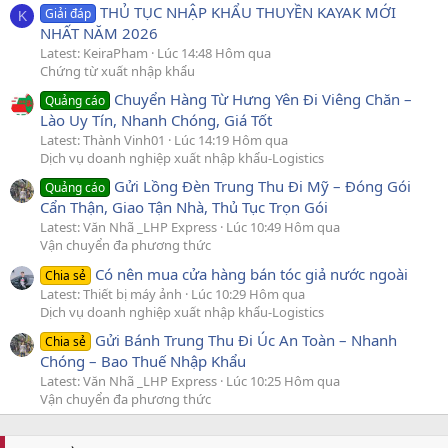
THỦ TỤC NHẬP KHẨU THUYỀN KAYAK MỚI
Giải đáp
K
NHẤT NĂM 2026
Latest: KeiraPham
Lúc 14:48 Hôm qua
Chứng từ xuất nhập khẩu
Chuyển Hàng Từ Hưng Yên Đi Viêng Chăn –
Quảng cáo
Lào Uy Tín, Nhanh Chóng, Giá Tốt
Latest: Thành Vinh01
Lúc 14:19 Hôm qua
Dịch vụ doanh nghiệp xuất nhập khẩu-Logistics
Gửi Lồng Đèn Trung Thu Đi Mỹ – Đóng Gói
Quảng cáo
Cẩn Thận, Giao Tận Nhà, Thủ Tục Trọn Gói
Latest: Văn Nhã _LHP Express
Lúc 10:49 Hôm qua
Vận chuyển đa phương thức
Có nên mua cửa hàng bán tóc giả nước ngoài
Chia sẻ
Latest: Thiết bị máy ảnh
Lúc 10:29 Hôm qua
Dịch vụ doanh nghiệp xuất nhập khẩu-Logistics
Gửi Bánh Trung Thu Đi Úc An Toàn – Nhanh
Chia sẻ
Chóng – Bao Thuế Nhập Khẩu
Latest: Văn Nhã _LHP Express
Lúc 10:25 Hôm qua
Vận chuyển đa phương thức