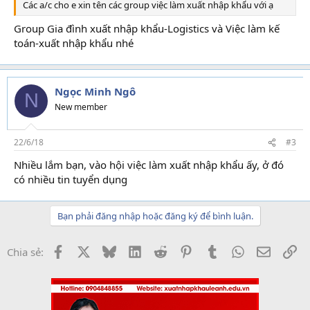
Các a/c cho e xin tên các group việc làm xuất nhập khẩu với ạ
Group Gia đình xuất nhập khẩu-Logistics và Việc làm kế
toán-xuất nhập khẩu nhé
Ngọc Minh Ngô
N
New member
22/6/18
#3
Nhiều lắm bạn, vào hội việc làm xuất nhập khẩu ấy, ở đó
có nhiều tin tuyển dụng
Bạn phải đăng nhập hoặc đăng ký để bình luận.
Facebook
X
Bluesky
LinkedIn
Reddit
Pinterest
Tumblr
WhatsApp
Email
Li
Chia sẻ: