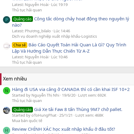
Latest: Nguyễn Hoài
Lúc 19:19
Thủ tục hải quan
Công tắc dòng chảy hoạt động theo nguyên lý
Quảng cáo
P
nào?
Latest: Phương_bilalo
Lúc 14:46
Dịch vụ doanh nghiệp xuất nhập khẩu-Logistics
Báo Cáo Quyết Toán Hải Quan Là Gì? Quy Trình
Chia sẻ
Lập Và Hướng Dẫn Thực Chiến Từ A-Z
Latest: Nguyễn Hoài
Lúc 10:46
Thủ tục hải quan
Xem nhiều
Hàng đi USA via cảng ở CANADA thì có cần khai ISF 10+2
N
Started by Nguyễn Thị Nhi
19/6/20
Lượt xem: 692K
Thủ tục hải quan
Giá Xe tải Faw 8 tấn Thùng 9M7 chở pallet.
Quảng cáo
Started by oToHungPhat
25/1/21
Lượt xem: 468K
Mua bán quốc tế
Review CHÍNH XÁC học xuất nhập khẩu ở đâu tốt?
H