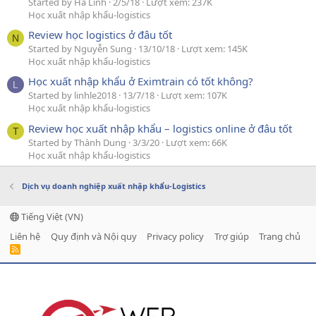
Started by Hà Linh
2/5/18
Lượt xem: 237K
Học xuất nhập khẩu-logistics
Review học logistics ở đâu tốt
N
Started by Nguyễn Sung
13/10/18
Lượt xem: 145K
Học xuất nhập khẩu-logistics
Học xuất nhập khẩu ở Eximtrain có tốt không?
L
Started by linhle2018
13/7/18
Lượt xem: 107K
Học xuất nhập khẩu-logistics
Review học xuất nhập khẩu – logistics online ở đâu tốt
T
Started by Thành Dung
3/3/20
Lượt xem: 66K
Học xuất nhập khẩu-logistics
Dịch vụ doanh nghiệp xuất nhập khẩu-Logistics
Tiếng Việt (VN)
Liên hệ
Quy định và Nội quy
Privacy policy
Trợ giúp
Trang chủ
R
S
S