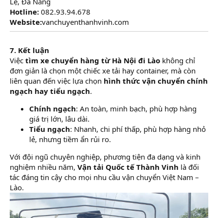
Lệ, Đà Nẵng
Hotline:
082.93.94.678
Website:
vanchuyenthanhvinh.com
7. Kết luận
Việc
tìm xe chuyển hàng từ Hà Nội đi Lào
không chỉ
đơn giản là chọn một chiếc xe tải hay container, mà còn
liên quan đến việc lựa chọn
hình thức vận chuyển chính
ngạch hay tiểu ngạch
.
Chính ngạch
: An toàn, minh bạch, phù hợp hàng
giá trị lớn, lâu dài.
Tiểu ngạch
: Nhanh, chi phí thấp, phù hợp hàng nhỏ
lẻ, nhưng tiềm ẩn rủi ro.
Với đội ngũ chuyên nghiệp, phương tiện đa dạng và kinh
nghiệm nhiều năm,
Vận tải Quốc tế Thành Vinh
là đối
tác đáng tin cậy cho mọi nhu cầu vận chuyển Việt Nam –
Lào.