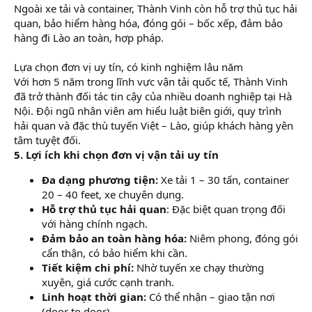
Ngoài xe tải và container, Thành Vinh còn hỗ trợ thủ tục hải
quan, bảo hiểm hàng hóa, đóng gói – bốc xếp, đảm bảo
hàng đi Lào an toàn, hợp pháp.
Lựa chọn đơn vị uy tín, có kinh nghiệm lâu năm
Với hơn 5 năm trong lĩnh vực vận tải quốc tế, Thành Vinh
đã trở thành đối tác tin cậy của nhiều doanh nghiệp tại Hà
Nội. Đội ngũ nhân viên am hiểu luật biên giới, quy trình
hải quan và đặc thù tuyến Việt – Lào, giúp khách hàng yên
tâm tuyệt đối.
5. Lợi ích khi chọn đơn vị vận tải uy tín
Đa dạng phương tiện:
Xe tải 1 – 30 tấn, container
20 – 40 feet, xe chuyên dụng.
Hỗ trợ thủ tục hải quan
: Đặc biệt quan trọng đối
với hàng chính ngạch.
Đảm bảo an toàn hàng hóa:
Niêm phong, đóng gói
cẩn thận, có bảo hiểm khi cần.
Tiết kiệm chi phí:
Nhờ tuyến xe chạy thường
xuyên, giá cước cạnh tranh.
Linh hoạt thời gian:
Có thể nhận – giao tận nơi
(door to door).