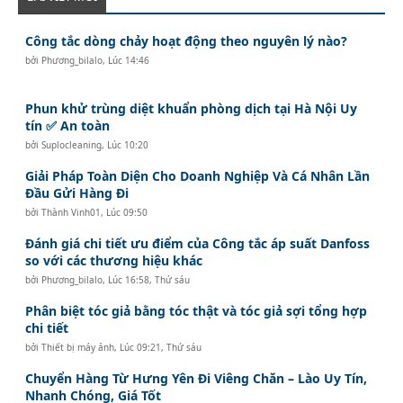
Công tắc dòng chảy hoạt động theo nguyên lý nào?
bởi
Phương_bilalo
,
Lúc 14:46
Phun khử trùng diệt khuẩn phòng dịch tại Hà Nội Uy
tín ✅ An toàn
bởi
Suplocleaning
,
Lúc 10:20
Giải Pháp Toàn Diện Cho Doanh Nghiệp Và Cá Nhân Lần
Đầu Gửi Hàng Đi
bởi
Thành Vinh01
,
Lúc 09:50
Đánh giá chi tiết ưu điểm của Công tắc áp suất Danfoss
so với các thương hiệu khác
bởi
Phương_bilalo
,
Lúc 16:58, Thứ sáu
Phân biệt tóc giả bằng tóc thật và tóc giả sợi tổng hợp
chi tiết
bởi
Thiết bị máy ảnh
,
Lúc 09:21, Thứ sáu
Chuyển Hàng Từ Hưng Yên Đi Viêng Chăn – Lào Uy Tín,
Nhanh Chóng, Giá Tốt