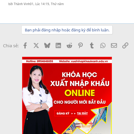
bởi
Thành Vinh01
,
Lúc 14:19, Thứ năm
Bạn phải đăng nhập hoặc đăng ký để bình luận.
Facebook
X
Bluesky
LinkedIn
Reddit
Pinterest
Tumblr
WhatsApp
Email
Li
Chia sẻ: