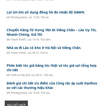
Lợi ích khi sử dụng đồng hồ đo nhiệt độ DAWN
bởi
Phương_bilalo
,
Lúc 15:59, Thứ ba
Chuyển Hàng Từ Hưng Yên Đi Viêng Chăn – Lào Uy Tín,
Nhanh Chóng, Giá Tốt
bởi
Thành Vinh01
,
Lúc 14:19, Thứ năm
Nhà xe đi Lào có kho ở Hà Nội và Viêng Chăn.
bởi
Thành Vinh01
,
Lúc 09:12, Thứ tư
Phân biệt tóc giả bằng tóc thật và tóc giả sợi tổng hợp
chi tiết
bởi
Thiết bị máy ảnh
,
Lúc 09:21, Thứ sáu
Đánh giá chi tiết ưu điểm của Công tắc áp suất Danfoss
so với các thương hiệu khác
bởi
Phương_bilalo
,
Lúc 16:58, Thứ sáu
BÀI VIẾT MỚI