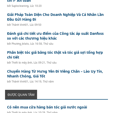
tín ✅ An toàn
bởi
Suplocleaning
,
Lúc 10:20
Giải Pháp Toàn Diện Cho Doanh Nghiệp Và Cá Nhân Lần
Đầu Gửi Hàng Đi
bởi
Thành Vinh01
,
Lúc 09:50
Đánh giá chi tiết ưu điểm của Công tắc áp suất Danfoss
so với các thương hiệu khác
bởi
Phương_bilalo
,
Lúc 16:58, Thứ sáu
Phân biệt tóc giả bằng tóc thật và tóc giả sợi tổng hợp
chi tiết
bởi
Thiết bị máy ảnh
,
Lúc 09:21, Thứ sáu
Chuyển Hàng Từ Hưng Yên Đi Viêng Chăn – Lào Uy Tín,
Nhanh Chóng, Giá Tốt
bởi
Thành Vinh01
,
Lúc 14:19, Thứ năm
ĐƯỢC QUAN TÂM
Có nên mua cửa hàng bán tóc giả nước ngoài
bởi
Thiết bị máy ảnh
,
Lúc 10:29, Thứ năm