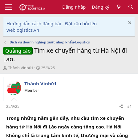
Đăng nhập
Đăng ký
Hướng dẫn cách đăng bài - Đặt câu hỏi lên
weblogistics.vn
Dịch vụ doanh nghiệp xuất nhập khẩu-Logistics
Tìm xe chuyển hàng từ Hà Nội đi
Quảng cáo
Lào.
T
N
Thành Vinh01
25/9/25
h
g
r
à
Thành Vinh01
e
y
a
g
Member
d
ử
s
i
t
25/9/25
#1
a
r
Trong những năm gần đây, nhu cầu
tìm xe chuyển
t
hàng từ Hà Nội đi Lào
ngày càng tăng cao. Hà Nội
e
r
không chỉ là trung tâm kinh tế, thương mại và công