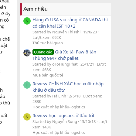
khẩu,
bản
Xem nhiều
 Giấy
Hàng đi USA via cảng ở CANADA thì
an có
N
có cần khai ISF 10+2
ứng
Started by Nguyễn Thị Nhi
19/6/20
Lượt xem: 692K
u chế
Thủ tục hải quan
Luật
Giá Xe tải Faw 8 tấn
hư
Quảng cáo
Thùng 9M7 chở pallet.
Started by oToHungPhat
25/1/21
Lượt
xem: 468K
t
Mua bán quốc tế
Review CHÍNH XÁC học xuất nhập
H
khẩu ở đâu tốt?
nh
Started by Hà Linh
2/5/18
Lượt xem:
đáp
233K
o thủ
Học xuất nhập khẩu-logistics
xuất
Review học logistics ở đâu tốt
N
p
Started by Nguyễn Sung
13/10/18
Lượt
xem: 143K
Học xuất nhập khẩu-logistics