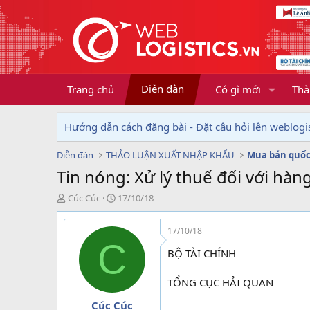
Diễn đàn
Trang chủ
Có gì mới
Thà
Hướng dẫn cách đăng bài - Đặt câu hỏi lên weblogis
Diễn đàn
THẢO LUẬN XUẤT NHẬP KHẨU
Mua bán quốc
Tin nóng: Xử lý thuế đối với hàn
T
N
Cúc Cúc
17/10/18
h
g
r
à
17/10/18
e
y
C
a
g
BỘ TÀI CHÍNH
d
ử
s
i
TỔNG CỤC HẢI QUAN
t
a
Cúc Cúc
r