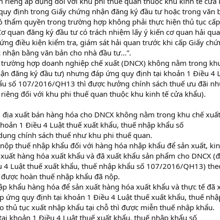
h riêng áp dụng đối với khu phi thuế quan thuộc khu kinh tế cửa 
quy định trong Giấy chứng nhận đăng ký đầu tư hoặc trong văn 
ó thẩm quyền trong trường hợp không phải thực hiện thủ tục cấp
ơ quan đăng ký đầu tư có trách nhiệm lấy ý kiến cơ quan hải qu
ng điều kiện kiểm tra, giám sát hải quan trước khi cấp Giấy ch
c nhận bằng văn bản cho nhà đầu tư…”.
n, trường hợp doanh nghiệp chế xuất (DNCX) không nằm trong kh
ận đăng ký đầu tư) nhưng đáp ứng quy định tại khoản 1 Điều 4 
hẩu số 107/2016/QH13 thì được hưởng chính sách thuế ưu đãi n
 riêng đối với khu phi thuế quan thuộc khu kinh tế cửa khẩu).
 địa xuất bán hàng hóa cho DNCX không nằm trong khu chế xuấ
hoản 1 Điều 4 Luật thuế xuất khẩu, thuế nhập khẩu số
ụng chính sách thuế như khu phi thuế quan.
nộp thuế nhập khẩu đối với hàng hóa nhập khẩu để sản xuất, ki
xuất hàng hóa xuất khẩu và đã xuất khẩu sản phẩm cho DNCX (
u 4 Luật thuế xuất khẩu, thuế nhập khẩu số 107/2016/QH13) the
hì được hoàn thuế nhập khẩu đã nộp.
p khẩu hàng hóa để sản xuất hàng hóa xuất khẩu và thực tế đã 
ứng quy định tại khoản 1 Điều 4 Luật thuế xuất khẩu, thuế nhậ
thủ tục xuất nhập khẩu tại chỗ thì được miễn thuế nhập khẩu.
ại khoản 1 Điều 4 Luật thuế xuất khẩu, thuế nhập khẩu số