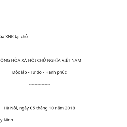
hóa XNK tại chỗ
ỘNG HÒA XÃ HỘI CHỦ NGHĨA VIỆT NAM​
Độc lập - Tự do - Hạnh phúc​
---------------​
Hà Nội, ngày 05 tháng 10 năm 2018​
ây Ninh.