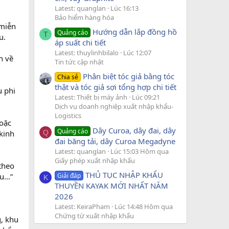
Latest: quanglan
Lúc 16:13
Bảo hiểm hàng hóa
 miễn
Hướng dẫn lắp đồng hồ
Quảng cáo
T
u.
áp suất chi tiết
Latest: thuylinhbilalo
Lúc 12:07
h về
Tin tức cập nhật
Phân biệt tóc giả bằng tóc
Chia sẻ
thật và tóc giả sợi tổng hợp chi tiết
u phi
Latest: Thiết bị máy ảnh
Lúc 09:21
Dịch vụ doanh nghiệp xuất nhập khẩu-
Logistics
hoặc
Dây Curoa, dây đai, dây
Quảng cáo
kinh
Q
đai băng tải, dây Curoa Megadyne
Latest: quanglan
Lúc 15:03 Hôm qua
Giấy phép xuất nhập khẩu
theo
THỦ TỤC NHẬP KHẨU
Giải đáp
ẩu…”
K
THUYỀN KAYAK MỚI NHẤT NĂM
2026
Latest: KeiraPham
Lúc 14:48 Hôm qua
Chứng từ xuất nhập khẩu
g, khu