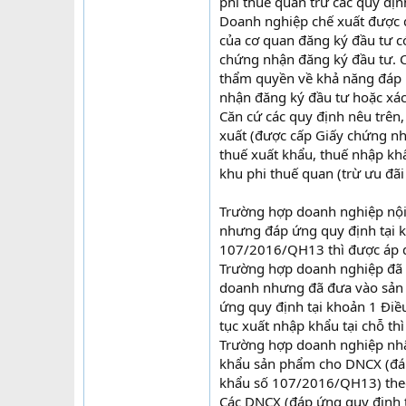
phi thuế quan trừ các quy địn
Doanh nghiệp chế xuất được 
của cơ quan đăng ký đầu tư c
chứng nhận đăng ký đầu tư. C
thẩm quyền về khả năng đáp ứ
nhận đăng ký đầu tư hoặc xá
Căn cứ các quy định nêu trê
xuất (được cấp Giấy chứng nh
thuế xuất khẩu, thuế nhập k
khu phi thuế quan (trừ ưu đãi
Trường hợp doanh nghiệp nội
nhưng đáp ứng quy định tại k
107/2016/QH13 thì được áp d
Trường hợp doanh nghiệp đã 
doanh nhưng đã đưa vào sản 
ứng quy định tại khoản 1 Điề
tục xuất nhập khẩu tại chỗ t
Trường hợp doanh nghiệp nhậ
khẩu sản phẩm cho DNCX (đáp 
khẩu số 107/2016/QH13) theo 
Các DNCX (đáp ứng quy định t