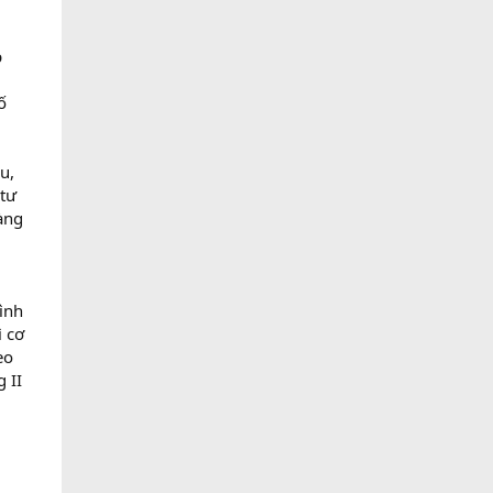
p
ố
u,
 tư
àng
ình
ì cơ
eo
 II