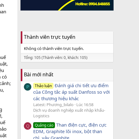
nh
uan
Thành viên trực tuyến
Không có thành viên trực tuyến.
huế
Tổng: 105 (Thành viên: 0, khách: 105)
uật,
ều
Bài mới nhất
n có
cảnh;
Đánh giá chi tiết ưu điểm
Thảo luận
P
u,
của Công tắc áp suất Danfoss so với
các thương hiệu khác
Latest: Phương_bilalo
Lúc 16:58
g
Dịch vụ doanh nghiệp xuất nhập khẩu-
ế,
Logistics
huế
Than điện cực, điện cực
Quảng cáo
Q
bảo
EDM, Graphite lõi inox, bột than
uật
chì, vảy Graphite