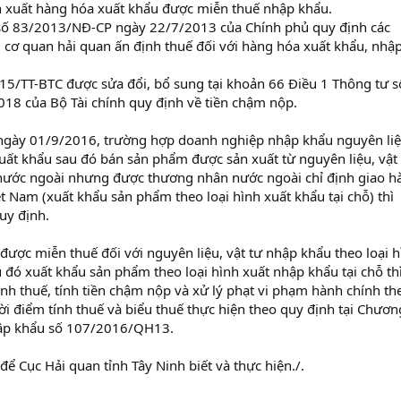
ản xuất hàng hóa xuất khẩu được miễn thuế nhập khẩu.
 số 83/2013/NĐ-CP ngày 22/7/2013 của Chính phủ quy định các
 cơ quan hải quan ấn định thuế đối với hàng hóa xuất khẩu, nhậ
15/TT-BTC được sửa đổi, bổ sung tại khoản 66 Điều 1 Thông tư s
18 của Bộ Tài chính quy định về tiền chậm nộp.
 ngày 01/9/2016, trường hợp doanh nghiệp nhập khẩu nguyên liệ
xuất khẩu sau đó bán sản phẩm được sản xuất từ nguyên liệu, vật
ước ngoài nhưng được thương nhân nước ngoài chỉ định giao h
t Nam (xuất khẩu sản phẩm theo loại hình xuất khẩu tại chỗ) thì
uy định.
ược miễn thuế đối với nguyên liệu, vật tư nhập khẩu theo loại h
 đó xuất khẩu sản phẩm theo loại hình xuất nhập khẩu tại chỗ th
nh thuế, tính tiền chậm nộp và xử lý phạt vi phạm hành chính th
hời điểm tính thuế và biểu thuế thực hiện theo quy định tại Chương
hập khẩu số 107/2016/QH13.
ể Cục Hải quan tỉnh Tây Ninh biết và thực hiện./.