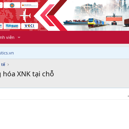
nh viên
tics.vn
 tế
g hóa XNK tại chỗ