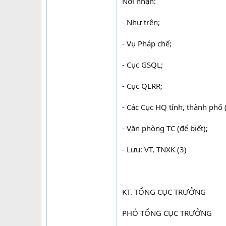
Nơi nhận:
- Như trên;
- Vụ Pháp chế;
- Cục GSQL;
- Cục QLRR;
- Các Cục HQ tỉnh, thành phố (
- Văn phòng TC (để biết);
- Lưu: VT, TNXK (3)
KT. TỔNG CỤC TRƯỞNG
PHÓ TỔNG CỤC TRƯỞNG