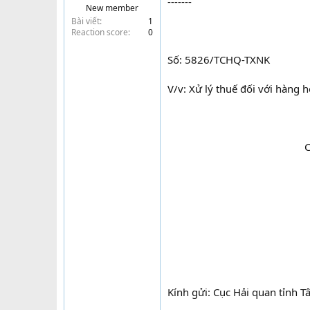
-------
New member
t
Bài viết
1
e
Reaction score
0
r
Số: 5826/TCHQ-TXNK
V/v: Xử lý thuế đối với hàng 
C
Kính gửi: Cục Hải quan tỉnh T