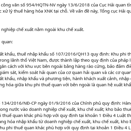
 công văn số 954/HQTN-NV ngày 13/6/2018 của Cục Hải quan tỉ
xử lý thuế hàng hóa XNK tại chỗ. Về vấn đề này, Tổng cục Hải q
h nghiệp chế xuất nằm ngoài khu chế xuất.
n quan:
uất khẩu, thuế nhập khẩu số 107/2016/QH13 quy định: Khu phi t
rong lãnh thổ Việt Nam, được thành lập theo quy định của pháp l
 ngăn cách với khu vực bên ngoài bằng hàng rào cứng, bảo đảm đi
giám sát, kiểm soát hải quan của cơ quan hải quan và các cơ qua
uất khẩu, nhập khẩu và phương tiện, hành khách xuất cảnh, nhập 
ng hóa giữa khu phi thuế quan với bên ngoài là quan hệ xuất khẩ
số 134/2016/NĐ-CP ngày 01/9/2016 của Chính phủ quy định: Hàn
trong nước vào doanh nghiệp chế xuất, khu chế xuất; kho bảo thu
i thuế quan khác phù hợp với quy định tại khoản 1 Điều 4 Luật t
àng hóa nhập khẩu từ doanh nghiệp chế xuất, khu chế xuất, kho 
khu phi thuế quan khác phù hợp với quy định tại khoản 1 Điều 4 L