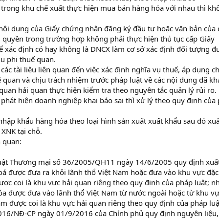
ong khu chế xuất thực hiện mua bán hàng hóa với nhau thì kh
nội dung của Giấy chứng nhận đăng ký đầu tư hoặc văn bản của 
 quyền trong trường hợp không phải thực hiện thủ tục cấp Giấy
 xác định có hay không là DNCX làm cơ sở xác định đối tượng đ
u phi thuế quan.
các tài liệu liên quan đến việc xác định nghĩa vụ thuế, áp dụng c
ế quan và chịu trách nhiệm trước pháp luật về các nội dung đã kh
quan hải quan thực hiện kiểm tra theo nguyên tắc quản lý rủi ro.
phát hiện doanh nghiệp khai báo sai thì xử lý theo quy định của
hập khẩu hàng hóa theo loại hình sản xuất xuất khẩu sau đó xuấ
 XNK tại chỗ.
n quan:
Luật Thương mại số 36/2005/QH11 ngày 14/6/2005 quy định xuấ
oá được đưa ra khỏi lãnh thổ Việt Nam hoặc đưa vào khu vực đặc
ợc coi là khu vực hải quan riêng theo quy định của pháp luật; n
óa được đưa vào lãnh thổ Việt Nam từ nước ngoài hoặc từ khu vự
am được coi là khu vực hải quan riêng theo quy định của pháp luậ
2016/NĐ-CP ngày 01/9/2016 của Chính phủ quy định nguyên liệu,