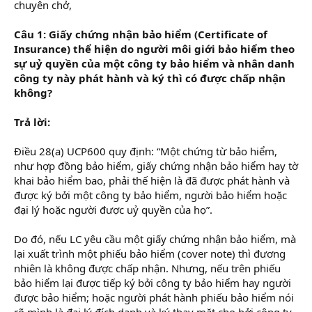
chuyên chở,
Câu 1: Giấy chứng nhận bảo hiểm (Certificate of
Insurance) thể hiện do người môi giới bảo hiểm theo
sự uỷ quyền của một công ty bảo hiểm và nhân danh
công ty này phát hành và ký thì có được chấp nhận
không?
Trả lời:
Điều 28(a) UCP600 quy định: “Một chứng từ bảo hiểm,
như hợp đồng bảo hiểm, giấy chứng nhận bảo hiểm hay tờ
khai bảo hiểm bao, phải thế hiện là đã được phát hành và
được ký bởi một công ty bảo hiểm, người bảo hiểm hoặc
đại lý hoặc người được uỷ quyền của họ”.
Do đó, nếu LC yêu cầu một giấy chứng nhận bảo hiểm, mà
lại xuất trình một phiếu bảo hiểm (cover note) thì đương
nhiên là không được chấp nhận. Nhưng, nếu trên phiếu
bảo hiểm lại được tiếp ký bởi công ty bảo hiểm hay người
được bảo hiểm; hoặc người phát hành phiếu bảo hiểm nói
rõ mình là đại lý đích danh và ký thay mặt cho bởi công ty