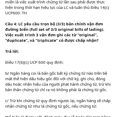
miễn là việc xuất trình chứng từ lần sau phải được thực
hiện trong thời hạn hiệu lực của LC và tuân thủ Điều 14(c)
UCP600. TH
Câu 4: LC yêu cầu trọn bộ (3/3) bản chính vận đơn
đường biển (full set of 3/3 original bills of lading).
Việc xuất trình 3 vận đơn ghi các từ “original”,
“duplicate”, và “triplicate” có được chấp nhận?
Trả lời:
Điều 17(b)(c) UCP 600 quy định:
b/ Ngân hàng coi là bản gốc bất kỳ chứng từ nào trên bề
mặt thể hiện dấu hiệu gốc đối với chữ ký, ghi chú, đóng
dấu hoặc nhãn hiệu của người phát hành chứng từ, trừ khi
bản thân chứng từ chỉ ra nó không phải là chứng từ gốc.
c/ Trừ khi chứng từ quy định ngược lại, ngân hàng sẽ chấp
nhận chứng từ như là chứng từ gốc, nếu chứng từ:
thể hiện là được viết, đánh máy, đục lỗ hoặc dán tem bằng