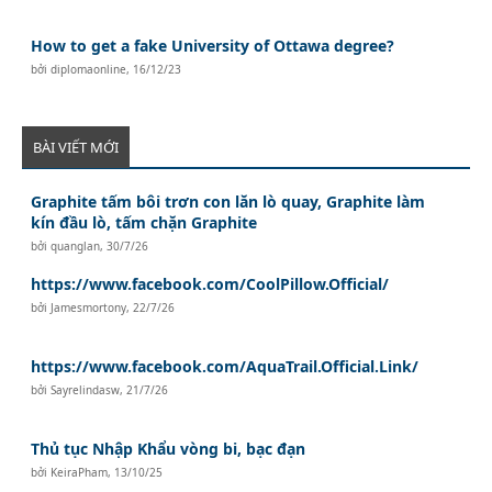
How to get a fake University of Ottawa degree?
bởi
diplomaonline
,
16/12/23
BÀI VIẾT MỚI
Graphite tấm bôi trơn con lăn lò quay, Graphite làm
kín đầu lò, tấm chặn Graphite
bởi
quanglan
,
30/7/26
https://www.facebook.com/CoolPillow.Official/
bởi
Jamesmortony
,
22/7/26
https://www.facebook.com/AquaTrail.Official.Link/
bởi
Sayrelindasw
,
21/7/26
Thủ tục Nhập Khẩu vòng bi, bạc đạn
bởi
KeiraPham
,
13/10/25