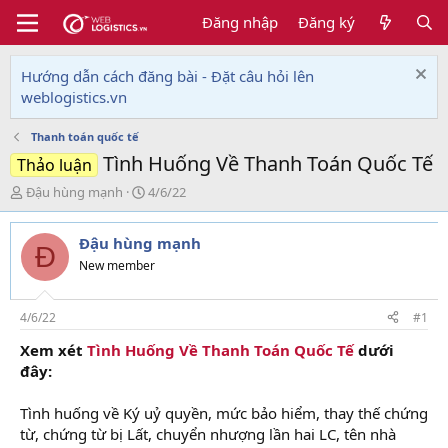
Đăng nhập
Đăng ký
Hướng dẫn cách đăng bài - Đặt câu hỏi lên
weblogistics.vn
Thanh toán quốc tế
Tình Huống Về Thanh Toán Quốc Tế
Thảo luận
T
N
Đậu hùng mạnh
4/6/22
h
g
r
à
Đậu hùng mạnh
e
y
Đ
a
g
New member
d
ử
s
i
t
4/6/22
#1
a
Xem xét
Tình Huống Về Thanh Toán Quốc Tế
dưới
r
đây:
t
e
r
Tình huống về Ký uỷ quyền, mức bảo hiểm, thay thế chứng
từ, chứng từ bị Lất, chuyển nhượng lần hai LC, tên nhà