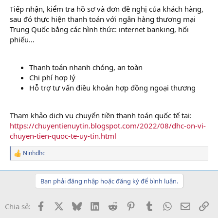
Tiếp nhận, kiểm tra hồ sơ và đơn đề nghị của khách hàng,
sau đó thực hiện thanh toán với ngân hàng thương mại
Trung Quốc bằng các hình thức: internet banking, hối
phiếu…
Thanh toán nhanh chóng, an toàn
Chi phí hợp lý
Hỗ trợ tư vấn điều khoản hợp đồng ngoại thương
Tham khảo dịch vụ chuyển tiền thanh toán quốc tế tại:
https://chuyentienuytin.blogspot.com/2022/08/dhc-on-vi-
chuyen-tien-quoc-te-uy-tin.html
Ninhdhc
R
e
a
c
Bạn phải đăng nhập hoặc đăng ký để bình luận.
t
i
o
Facebook
X
Bluesky
LinkedIn
Reddit
Pinterest
Tumblr
WhatsApp
Email
Li
Chia sẻ:
n