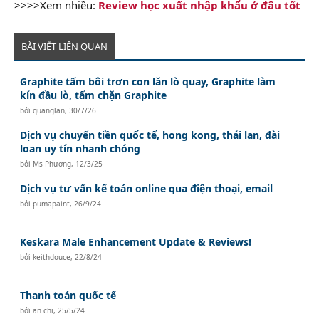
>>>>Xem nhiều:
Review học xuất nhập khẩu ở đâu tốt
BÀI VIẾT LIÊN QUAN
Graphite tấm bôi trơn con lăn lò quay, Graphite làm
kín đầu lò, tấm chặn Graphite
bởi
quanglan
,
30/7/26
Dịch vụ chuyển tiền quốc tế, hong kong, thái lan, đài
loan uy tín nhanh chóng
bởi
Ms Phương
,
12/3/25
Dịch vụ tư vấn kế toán online qua điện thoại, email
bởi
pumapaint
,
26/9/24
Keskara Male Enhancement Update & Reviews!
bởi
keithdouce
,
22/8/24
Thanh toán quốc tế
bởi
an chi
,
25/5/24