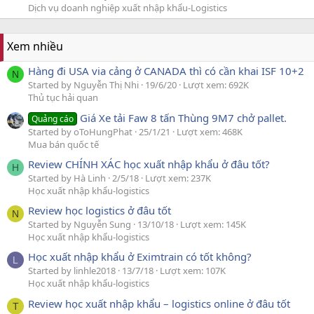
Dịch vụ doanh nghiệp xuất nhập khẩu-Logistics
Xem nhiều
Hàng đi USA via cảng ở CANADA thì có cần khai ISF 10+2
N
Started by Nguyễn Thị Nhi
19/6/20
Lượt xem: 692K
Thủ tục hải quan
Giá Xe tải Faw 8 tấn Thùng 9M7 chở pallet.
Quảng cáo
Started by oToHungPhat
25/1/21
Lượt xem: 468K
Mua bán quốc tế
Review CHÍNH XÁC học xuất nhập khẩu ở đâu tốt?
H
Started by Hà Linh
2/5/18
Lượt xem: 237K
Học xuất nhập khẩu-logistics
Review học logistics ở đâu tốt
N
Started by Nguyễn Sung
13/10/18
Lượt xem: 145K
Học xuất nhập khẩu-logistics
Học xuất nhập khẩu ở Eximtrain có tốt không?
L
Started by linhle2018
13/7/18
Lượt xem: 107K
Học xuất nhập khẩu-logistics
Review học xuất nhập khẩu – logistics online ở đâu tốt
T