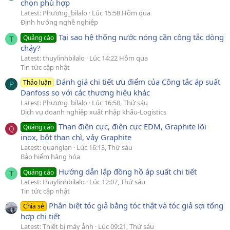
chọn phù hợp
Latest: Phương_bilalo
Lúc 15:58 Hôm qua
Định hướng nghề nghiệp
Tại sao hệ thống nước nóng cần công tắc dòng
Quảng cáo
T
chảy?
Latest: thuylinhbilalo
Lúc 14:22 Hôm qua
Tin tức cập nhật
Đánh giá chi tiết ưu điểm của Công tắc áp suất
Thảo luận
P
Danfoss so với các thương hiệu khác
Latest: Phương_bilalo
Lúc 16:58, Thứ sáu
Dịch vụ doanh nghiệp xuất nhập khẩu-Logistics
Than điện cực, điện cực EDM, Graphite lõi
Quảng cáo
Q
inox, bột than chì, vảy Graphite
Latest: quanglan
Lúc 16:13, Thứ sáu
Bảo hiểm hàng hóa
Hướng dẫn lắp đồng hồ áp suất chi tiết
Quảng cáo
T
Latest: thuylinhbilalo
Lúc 12:07, Thứ sáu
Tin tức cập nhật
Phân biệt tóc giả bằng tóc thật và tóc giả sợi tổng
Chia sẻ
hợp chi tiết
Latest: Thiết bị máy ảnh
Lúc 09:21, Thứ sáu