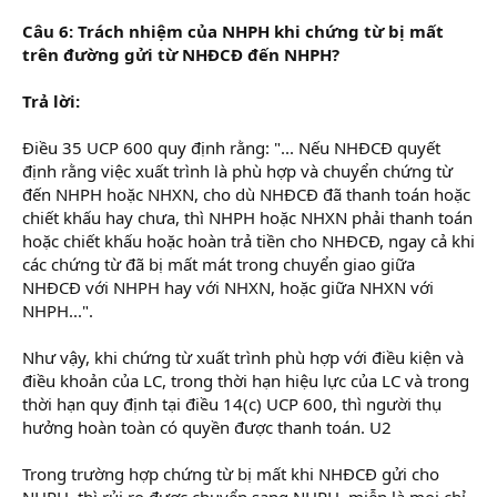
Câu 6: Trách nhiệm của NHPH khi chứng từ bị mất
trên đường gửi từ NHĐCĐ đến NHPH?
Trả lời:
Điều 35 UCP 600 quy định rằng: "... Nếu NHĐCĐ quyết
định rằng việc xuất trình là phù hợp và chuyển chứng từ
đến NHPH hoặc NHXN, cho dù NHĐCĐ đã thanh toán hoặc
chiết khấu hay chưa, thì NHPH hoặc NHXN phải thanh toán
hoặc chiết khấu hoặc hoàn trả tiền cho NHĐCĐ, ngay cả khi
các chứng từ đã bị mất mát trong chuyển giao giữa
NHĐCĐ với NHPH hay với NHXN, hoặc giữa NHXN với
NHPH...".
Như vậy, khi chứng từ xuất trình phù hợp với điều kiện và
điều khoản của LC, trong thời hạn hiệu lực của LC và trong
thời hạn quy định tại điều 14(c) UCP 600, thì người thụ
hưởng hoàn toàn có quyền được thanh toán. U2
Trong trường hợp chứng từ bị mất khi NHĐCĐ gửi cho
NHPH, thì rủi ro được chuyển sang NHPH, miễn là mọi chỉ