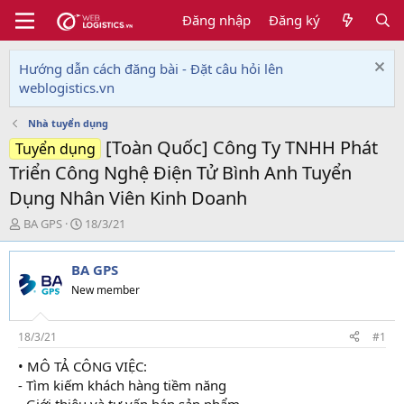
Đăng nhập
Đăng ký
Hướng dẫn cách đăng bài - Đặt câu hỏi lên
weblogistics.vn
Nhà tuyển dụng
[Toàn Quốc] Công Ty TNHH Phát
Tuyển dụng
Triển Công Nghệ Điện Tử Bình Anh Tuyển
Dụng Nhân Viên Kinh Doanh
T
N
BA GPS
18/3/21
h
g
r
à
BA GPS
e
y
a
g
New member
d
ử
s
i
t
18/3/21
#1
a
• MÔ TẢ CÔNG VIỆC:
r
- Tìm kiếm khách hàng tiềm năng
t
e
- Giới thiệu và tư vấn bán sản phẩm