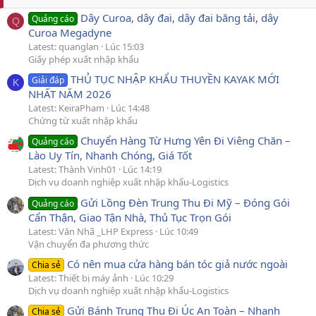
Dây Curoa, dây đai, dây đai băng tải, dây
Quảng cáo
Q
Curoa Megadyne
Latest: quanglan
Lúc 15:03
Giấy phép xuất nhập khẩu
THỦ TỤC NHẬP KHẨU THUYỀN KAYAK MỚI
Giải đáp
K
NHẤT NĂM 2026
Latest: KeiraPham
Lúc 14:48
Chứng từ xuất nhập khẩu
Chuyển Hàng Từ Hưng Yên Đi Viêng Chăn –
Quảng cáo
Lào Uy Tín, Nhanh Chóng, Giá Tốt
Latest: Thành Vinh01
Lúc 14:19
Dịch vụ doanh nghiệp xuất nhập khẩu-Logistics
Gửi Lồng Đèn Trung Thu Đi Mỹ – Đóng Gói
Quảng cáo
Cẩn Thận, Giao Tận Nhà, Thủ Tục Trọn Gói
Latest: Văn Nhã _LHP Express
Lúc 10:49
Vận chuyển đa phương thức
Có nên mua cửa hàng bán tóc giả nước ngoài
Chia sẻ
Latest: Thiết bị máy ảnh
Lúc 10:29
Dịch vụ doanh nghiệp xuất nhập khẩu-Logistics
Gửi Bánh Trung Thu Đi Úc An Toàn – Nhanh
Chia sẻ