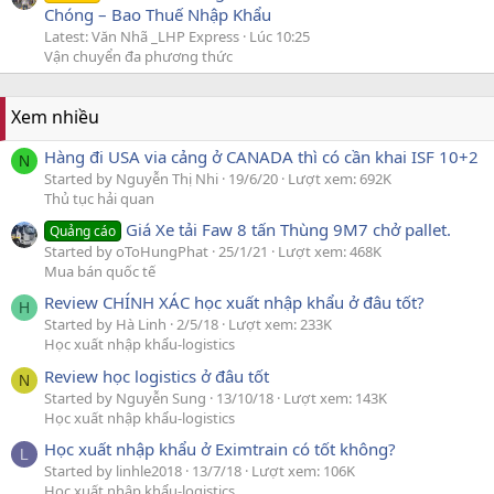
Chóng – Bao Thuế Nhập Khẩu
Latest: Văn Nhã _LHP Express
Lúc 10:25
Vận chuyển đa phương thức
Xem nhiều
Hàng đi USA via cảng ở CANADA thì có cần khai ISF 10+2
N
Started by Nguyễn Thị Nhi
19/6/20
Lượt xem: 692K
Thủ tục hải quan
Giá Xe tải Faw 8 tấn Thùng 9M7 chở pallet.
Quảng cáo
Started by oToHungPhat
25/1/21
Lượt xem: 468K
Mua bán quốc tế
Review CHÍNH XÁC học xuất nhập khẩu ở đâu tốt?
H
Started by Hà Linh
2/5/18
Lượt xem: 233K
Học xuất nhập khẩu-logistics
Review học logistics ở đâu tốt
N
Started by Nguyễn Sung
13/10/18
Lượt xem: 143K
Học xuất nhập khẩu-logistics
Học xuất nhập khẩu ở Eximtrain có tốt không?
L
Started by linhle2018
13/7/18
Lượt xem: 106K
Học xuất nhập khẩu-logistics