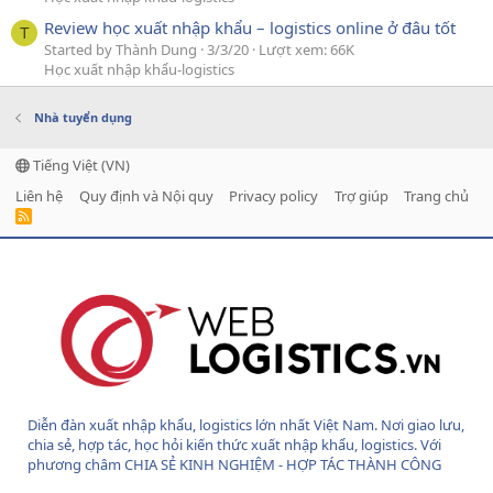
Review học xuất nhập khẩu – logistics online ở đâu tốt
T
Started by Thành Dung
3/3/20
Lượt xem: 66K
Học xuất nhập khẩu-logistics
Nhà tuyển dụng
Tiếng Việt (VN)
Liên hệ
Quy định và Nội quy
Privacy policy
Trợ giúp
Trang chủ
R
S
S
Diễn đàn xuất nhập khẩu, logistics lớn nhất Việt Nam. Nơi giao lưu,
chia sẻ, hợp tác, học hỏi kiến thức xuất nhập khẩu, logistics. Với
phương châm CHIA SẺ KINH NGHIỆM - HỢP TÁC THÀNH CÔNG