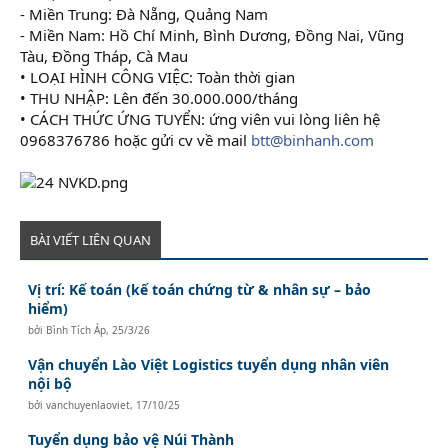
- Miền Trung: Đà Nẵng, Quảng Nam
- Miền Nam: Hồ Chí Minh, Bình Dương, Đồng Nai, Vũng
Tàu, Đồng Tháp, Cà Mau
• LOẠI HÌNH CÔNG VIỆC: Toàn thời gian
• THU NHẬP: Lên đến 30.000.000/tháng
• CÁCH THỨC ỨNG TUYỂN: ứng viên vui lòng liên hệ
0968376786 hoặc gửi cv về mail
btt@binhanh.com
BÀI VIẾT LIÊN QUAN
Vị trí: Kế toán (kế toán chứng từ & nhân sự – bảo
hiểm)
bởi
Bình Tích Áp
,
25/3/26
Vận chuyển Lào Việt Logistics tuyển dụng nhân viên
nội bộ
bởi
vanchuyenlaoviet
,
17/10/25
Tuyển dụng bảo vệ Núi Thành