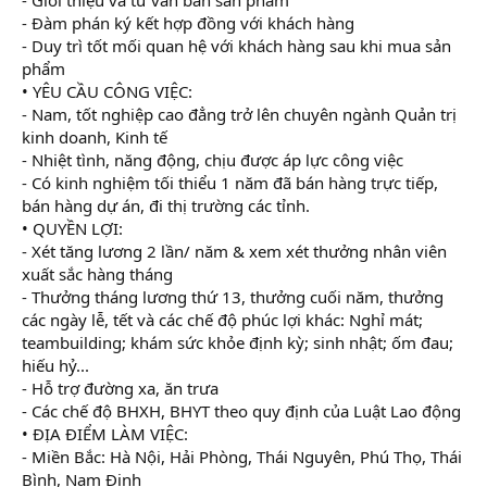
r
- Đàm phán ký kết hợp đồng với khách hàng
- Duy trì tốt mối quan hệ với khách hàng sau khi mua sản
phẩm
• YÊU CẦU CÔNG VIỆC:
- Nam, tốt nghiệp cao đẳng trở lên chuyên ngành Quản trị
kinh doanh, Kinh tế
- Nhiệt tình, năng động, chịu được áp lực công việc
- Có kinh nghiệm tối thiểu 1 năm đã bán hàng trực tiếp,
bán hàng dự án, đi thị trường các tỉnh.
• QUYỀN LỢI:
- Xét tăng lương 2 lần/ năm & xem xét thưởng nhân viên
xuất sắc hàng tháng
- Thưởng tháng lương thứ 13, thưởng cuối năm, thưởng
các ngày lễ, tết và các chế độ phúc lợi khác: Nghỉ mát;
teambuilding; khám sức khỏe định kỳ; sinh nhật; ốm đau;
hiếu hỷ...
- Hỗ trợ đường xa, ăn trưa
- Các chế độ BHXH, BHYT theo quy định của Luật Lao động
• ĐỊA ĐIỂM LÀM VIỆC:
- Miền Bắc: Hà Nội, Hải Phòng, Thái Nguyên, Phú Thọ, Thái
Bình, Nam Định