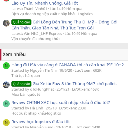
Lào Uy Tín, Nhanh Chóng, Giá Tốt
Latest: Thành Vinh01
Lúc 14:19 Hôm qua
Dịch vụ doanh nghiệp xuất nhập khẩu-Logistics
Gửi Lồng Đèn Trung Thu Đi Mỹ – Đóng Gói
Quảng cáo
Cẩn Thận, Giao Tận Nhà, Thủ Tục Trọn Gói
Latest: Văn Nhã _LHP Express
Lúc 10:49 Hôm qua
Vận chuyển đa phương thức
Xem nhiều
Hàng đi USA via cảng ở CANADA thì có cần khai ISF 10+2
N
Started by Nguyễn Thị Nhi
19/6/20
Lượt xem: 692K
Thủ tục hải quan
Giá Xe tải Faw 8 tấn Thùng 9M7 chở pallet.
Quảng cáo
Started by oToHungPhat
25/1/21
Lượt xem: 468K
Mua bán quốc tế
Review CHÍNH XÁC học xuất nhập khẩu ở đâu tốt?
H
Started by Hà Linh
2/5/18
Lượt xem: 233K
Học xuất nhập khẩu-logistics
Review học logistics ở đâu tốt
N
Started by Nguyễn Sung
13/10/18
Lượt xem: 143K