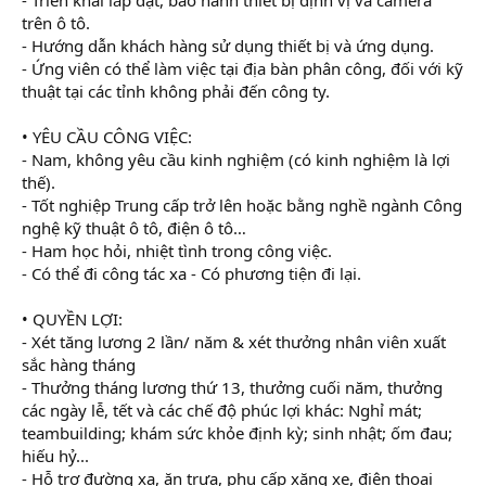
r
trên ô tô.
- Hướng dẫn khách hàng sử dụng thiết bị và ứng dụng.
- Ứng viên có thể làm việc tại địa bàn phân công, đối với kỹ
thuật tại các tỉnh không phải đến công ty.
• YÊU CẦU CÔNG VIỆC:
- Nam, không yêu cầu kinh nghiệm (có kinh nghiệm là lợi
thế).
- Tốt nghiệp Trung cấp trở lên hoặc bằng nghề ngành Công
nghệ kỹ thuật ô tô, điện ô tô…
- Ham học hỏi, nhiệt tình trong công việc.
- Có thể đi công tác xa - Có phương tiện đi lại.
• QUYỀN LỢI:
- Xét tăng lương 2 lần/ năm & xét thưởng nhân viên xuất
sắc hàng tháng
- Thưởng tháng lương thứ 13, thưởng cuối năm, thưởng
các ngày lễ, tết và các chế độ phúc lợi khác: Nghỉ mát;
teambuilding; khám sức khỏe định kỳ; sinh nhật; ốm đau;
hiếu hỷ...
- Hỗ trợ đường xa, ăn trưa, phụ cấp xăng xe, điện thoại