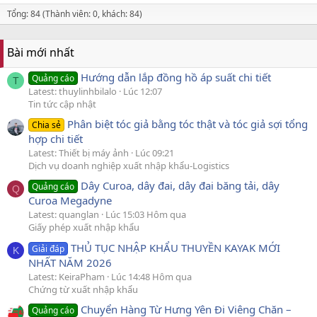
Tổng: 84 (Thành viên: 0, khách: 84)
Bài mới nhất
Hướng dẫn lắp đồng hồ áp suất chi tiết
Quảng cáo
T
Latest: thuylinhbilalo
Lúc 12:07
Tin tức cập nhật
Phân biệt tóc giả bằng tóc thật và tóc giả sợi tổng
Chia sẻ
hợp chi tiết
Latest: Thiết bị máy ảnh
Lúc 09:21
Dịch vụ doanh nghiệp xuất nhập khẩu-Logistics
Dây Curoa, dây đai, dây đai băng tải, dây
Quảng cáo
Q
Curoa Megadyne
Latest: quanglan
Lúc 15:03 Hôm qua
Giấy phép xuất nhập khẩu
THỦ TỤC NHẬP KHẨU THUYỀN KAYAK MỚI
Giải đáp
K
NHẤT NĂM 2026
Latest: KeiraPham
Lúc 14:48 Hôm qua
Chứng từ xuất nhập khẩu
Chuyển Hàng Từ Hưng Yên Đi Viêng Chăn –
Quảng cáo