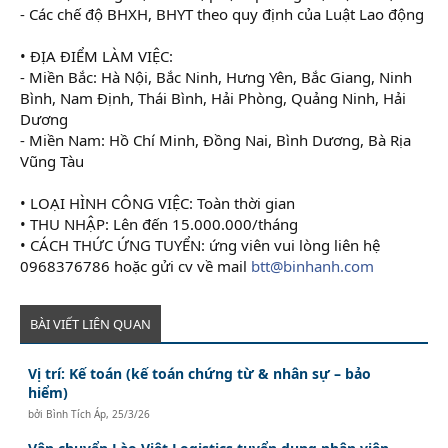
- Các chế độ BHXH, BHYT theo quy định của Luật Lao động
• ĐỊA ĐIỂM LÀM VIỆC:
- Miền Bắc: Hà Nội, Bắc Ninh, Hưng Yên, Bắc Giang, Ninh
Bình, Nam Định, Thái Bình, Hải Phòng, Quảng Ninh, Hải
Dương
- Miền Nam: Hồ Chí Minh, Đồng Nai, Bình Dương, Bà Rịa
Vũng Tàu
• LOẠI HÌNH CÔNG VIỆC: Toàn thời gian
• THU NHẬP: Lên đến 15.000.000/tháng
• CÁCH THỨC ỨNG TUYỂN: ứng viên vui lòng liên hệ
0968376786 hoặc gửi cv về mail
btt@binhanh.com
BÀI VIẾT LIÊN QUAN
Vị trí: Kế toán (kế toán chứng từ & nhân sự – bảo
hiểm)
bởi
Bình Tích Áp
,
25/3/26