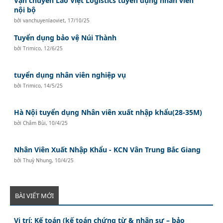
Vận chuyển Lào Việt Logistics tuyển dụng nhân viên
nội bộ
bởi
vanchuyenlaoviet
,
17/10/25
Tuyển dụng bảo vệ Núi Thành
bởi
Trimico
,
12/6/25
tuyển dụng nhân viên nghiệp vụ
bởi
Trimico
,
14/5/25
Hà Nội tuyển dụng Nhân viên xuất nhập khẩu(28-35M)
bởi
Châm Bùi
,
10/4/25
Nhân Viên Xuất Nhập Khẩu - KCN Vân Trung Bắc Giang
bởi
Thuỳ Nhung
,
10/4/25
BÀI VIẾT MỚI
Vị trí: Kế toán (kế toán chứng từ & nhân sự – bảo