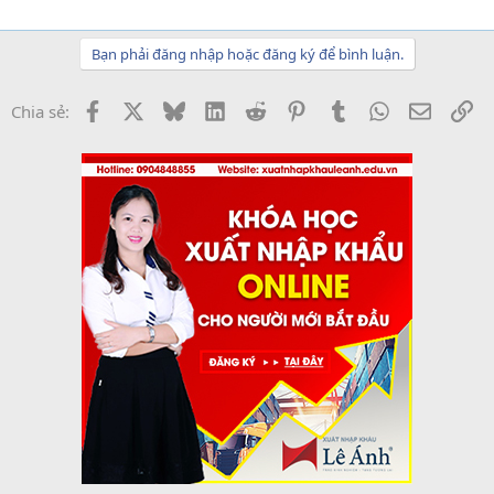
Bạn phải đăng nhập hoặc đăng ký để bình luận.
Facebook
X
Bluesky
LinkedIn
Reddit
Pinterest
Tumblr
WhatsApp
Email
Li
Chia sẻ: