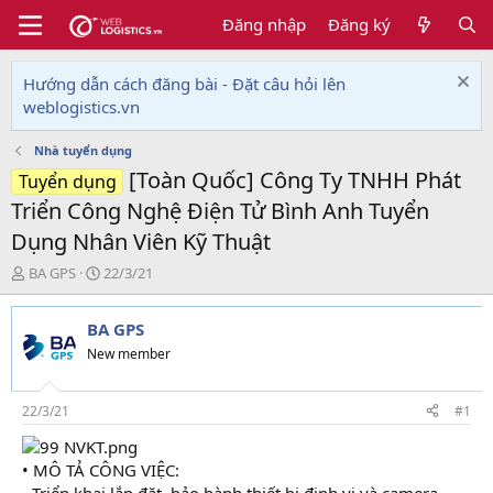
Đăng nhập
Đăng ký
Hướng dẫn cách đăng bài - Đặt câu hỏi lên
weblogistics.vn
Nhà tuyển dụng
[Toàn Quốc] Công Ty TNHH Phát
Tuyển dụng
Triển Công Nghệ Điện Tử Bình Anh Tuyển
Dụng Nhân Viên Kỹ Thuật
T
N
BA GPS
22/3/21
h
g
r
à
BA GPS
e
y
a
g
New member
d
ử
s
i
t
22/3/21
#1
a
r
• MÔ TẢ CÔNG VIỆC:
t
e
- Triển khai lắp đặt, bảo hành thiết bị định vị và camera