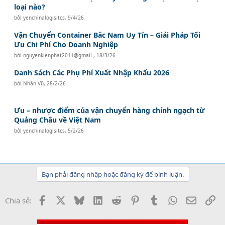
loại nào?
bởi
yenchinalogisitcs
,
9/4/26
Vận Chuyển Container Bắc Nam Uy Tín – Giải Pháp Tối
Ưu Chi Phí Cho Doanh Nghiệp
bởi
nguyenkienphat2011@gmail.
,
18/3/26
Danh Sách Các Phụ Phí Xuất Nhập Khẩu 2026
bởi
Nhân Vũ
,
28/2/26
Ưu – nhược điểm của vận chuyển hàng chính ngạch từ
Quảng Châu về Việt Nam
bởi
yenchinalogisitcs
,
5/2/26
Bạn phải đăng nhập hoặc đăng ký để bình luận.
Facebook
X
Bluesky
LinkedIn
Reddit
Pinterest
Tumblr
WhatsApp
Email
Li
Chia sẻ: