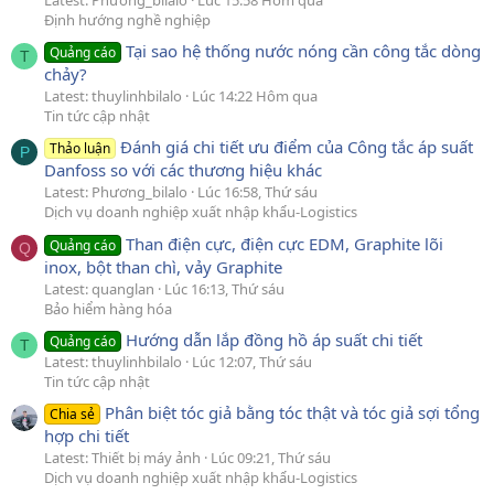
Định hướng nghề nghiệp
Tại sao hệ thống nước nóng cần công tắc dòng
Quảng cáo
T
chảy?
Latest: thuylinhbilalo
Lúc 14:22 Hôm qua
Tin tức cập nhật
Đánh giá chi tiết ưu điểm của Công tắc áp suất
Thảo luận
P
Danfoss so với các thương hiệu khác
Latest: Phương_bilalo
Lúc 16:58, Thứ sáu
Dịch vụ doanh nghiệp xuất nhập khẩu-Logistics
Than điện cực, điện cực EDM, Graphite lõi
Quảng cáo
Q
inox, bột than chì, vảy Graphite
Latest: quanglan
Lúc 16:13, Thứ sáu
Bảo hiểm hàng hóa
Hướng dẫn lắp đồng hồ áp suất chi tiết
Quảng cáo
T
Latest: thuylinhbilalo
Lúc 12:07, Thứ sáu
Tin tức cập nhật
Phân biệt tóc giả bằng tóc thật và tóc giả sợi tổng
Chia sẻ
hợp chi tiết
Latest: Thiết bị máy ảnh
Lúc 09:21, Thứ sáu
Dịch vụ doanh nghiệp xuất nhập khẩu-Logistics