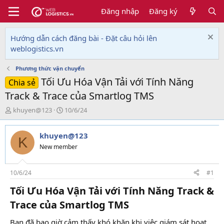
Đăng nhập
Đăng ký
Hướng dẫn cách đăng bài - Đặt câu hỏi lên
weblogistics.vn
Phương thức vận chuyển
Tối Ưu Hóa Vận Tải với Tính Năng
Chia sẻ
Track & Trace của Smartlog TMS
T
N
khuyen@123
10/6/24
h
g
r
à
khuyen@123
e
y
K
a
g
New member
d
ử
s
i
t
10/6/24
#1
a
Tối Ưu Hóa Vận Tải với Tính Năng Track &
r
t
Trace của Smartlog TMS​
e
r
Bạn đã bao giờ cảm thấy khó khăn khi việc giám sát hoạt