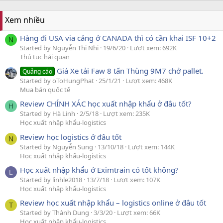
Xem nhiều
Hàng đi USA via cảng ở CANADA thì có cần khai ISF 10+2
N
Started by Nguyễn Thị Nhi
19/6/20
Lượt xem: 692K
Thủ tục hải quan
Giá Xe tải Faw 8 tấn Thùng 9M7 chở pallet.
Quảng cáo
Started by oToHungPhat
25/1/21
Lượt xem: 468K
Mua bán quốc tế
Review CHÍNH XÁC học xuất nhập khẩu ở đâu tốt?
H
Started by Hà Linh
2/5/18
Lượt xem: 235K
Học xuất nhập khẩu-logistics
Review học logistics ở đâu tốt
N
Started by Nguyễn Sung
13/10/18
Lượt xem: 144K
Học xuất nhập khẩu-logistics
Học xuất nhập khẩu ở Eximtrain có tốt không?
L
Started by linhle2018
13/7/18
Lượt xem: 107K
Học xuất nhập khẩu-logistics
Review học xuất nhập khẩu – logistics online ở đâu tốt
T
Started by Thành Dung
3/3/20
Lượt xem: 66K
Học xuất nhập khẩu-logistics