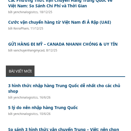
Các Phương Thức Vận Chuyển Hàng Trung Quốc Về
Việt Nam: So Sánh Chi Phí và Thời Gian
bởi
yenchinalogisitcs
,
18/12/25
Cước vận chuyển hàng từ Việt Nam đi Ả Rập (UAE)
bởi
KeiraPham
,
11/12/25
GỬI HÀNG ĐI MỸ – CANADA NHANH CHÓNG & UY TÍN
bởi
vanchuyenhangmycad
,
8/12/25
BÀI VIẾT MỚI
3 hình thức nhập hàng Trung Quốc dễ nhất cho các chủ
shop
bởi
yenchinalogisitcs
,
16/6/26
5 lý do nên nhập hàng Trung Quốc
bởi
yenchinalogisitcs
,
10/6/26
So sánh 3 hình thức vận chuyển Trung – Việt: nên chọn