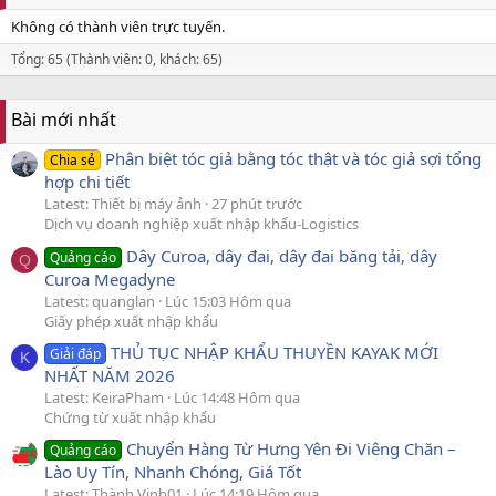
Không có thành viên trực tuyến.
Tổng: 65 (Thành viên: 0, khách: 65)
Bài mới nhất
Phân biệt tóc giả bằng tóc thật và tóc giả sợi tổng
Chia sẻ
hợp chi tiết
Latest: Thiết bị máy ảnh
27 phút trước
Dịch vụ doanh nghiệp xuất nhập khẩu-Logistics
Dây Curoa, dây đai, dây đai băng tải, dây
Quảng cáo
Q
Curoa Megadyne
Latest: quanglan
Lúc 15:03 Hôm qua
Giấy phép xuất nhập khẩu
THỦ TỤC NHẬP KHẨU THUYỀN KAYAK MỚI
Giải đáp
K
NHẤT NĂM 2026
Latest: KeiraPham
Lúc 14:48 Hôm qua
Chứng từ xuất nhập khẩu
Chuyển Hàng Từ Hưng Yên Đi Viêng Chăn –
Quảng cáo
Lào Uy Tín, Nhanh Chóng, Giá Tốt
Latest: Thành Vinh01
Lúc 14:19 Hôm qua