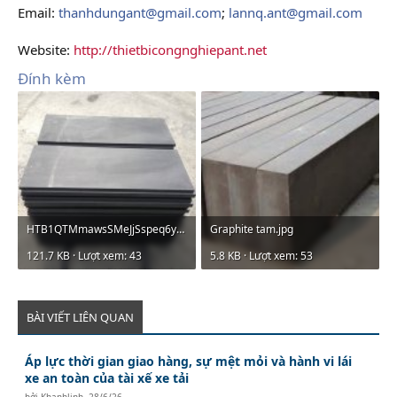
Email:
thanhdungant@gmail.com
;
lannq.ant@gmail.com
Website:
http://thietbicongnghiepant.net
Đính kèm
HTB1QTMmawsSMeJjSspeq6y77VXaM.jpg
Graphite tam.jpg
121.7 KB · Lượt xem: 43
5.8 KB · Lượt xem: 53
BÀI VIẾT LIÊN QUAN
Áp lực thời gian giao hàng, sự mệt mỏi và hành vi lái
xe an toàn của tài xế xe tải