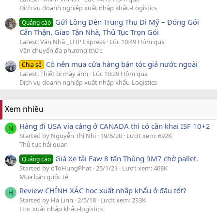
Dịch vụ doanh nghiệp xuất nhập khẩu-Logistics
Gửi Lồng Đèn Trung Thu Đi Mỹ – Đóng Gói
Quảng cáo
Cẩn Thận, Giao Tận Nhà, Thủ Tục Trọn Gói
Latest: Văn Nhã _LHP Express
Lúc 10:49 Hôm qua
Vận chuyển đa phương thức
Có nên mua cửa hàng bán tóc giả nước ngoài
Chia sẻ
Latest: Thiết bị máy ảnh
Lúc 10:29 Hôm qua
Dịch vụ doanh nghiệp xuất nhập khẩu-Logistics
Xem nhiều
Hàng đi USA via cảng ở CANADA thì có cần khai ISF 10+2
N
Started by Nguyễn Thị Nhi
19/6/20
Lượt xem: 692K
Thủ tục hải quan
Giá Xe tải Faw 8 tấn Thùng 9M7 chở pallet.
Quảng cáo
Started by oToHungPhat
25/1/21
Lượt xem: 468K
Mua bán quốc tế
Review CHÍNH XÁC học xuất nhập khẩu ở đâu tốt?
H
Started by Hà Linh
2/5/18
Lượt xem: 233K
Học xuất nhập khẩu-logistics