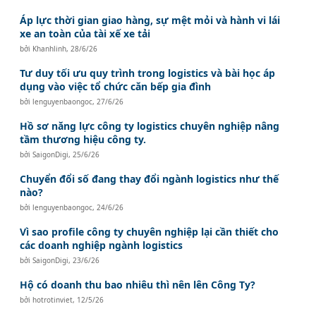
Áp lực thời gian giao hàng, sự mệt mỏi và hành vi lái
xe an toàn của tài xế xe tải
bởi
Khanhlinh
,
28/6/26
Tư duy tối ưu quy trình trong logistics và bài học áp
dụng vào việc tổ chức căn bếp gia đình
bởi
lenguyenbaongoc
,
27/6/26
Hồ sơ năng lực công ty logistics chuyên nghiệp nâng
tầm thương hiệu công ty.
bởi
SaigonDigi
,
25/6/26
Chuyển đổi số đang thay đổi ngành logistics như thế
nào?
bởi
lenguyenbaongoc
,
24/6/26
Vì sao profile công ty chuyên nghiệp lại cần thiết cho
các doanh nghiệp ngành logistics
bởi
SaigonDigi
,
23/6/26
Hộ có doanh thu bao nhiêu thì nên lên Công Ty?
bởi
hotrotinviet
,
12/5/26