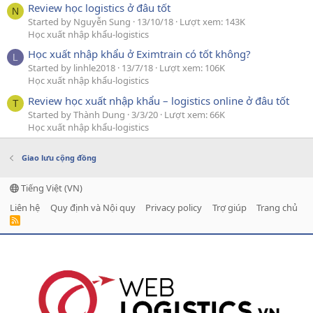
Review học logistics ở đâu tốt
N
Started by Nguyễn Sung
13/10/18
Lượt xem: 143K
Học xuất nhập khẩu-logistics
Học xuất nhập khẩu ở Eximtrain có tốt không?
L
Started by linhle2018
13/7/18
Lượt xem: 106K
Học xuất nhập khẩu-logistics
Review học xuất nhập khẩu – logistics online ở đâu tốt
T
Started by Thành Dung
3/3/20
Lượt xem: 66K
Học xuất nhập khẩu-logistics
Giao lưu cộng đồng
Tiếng Việt (VN)
Liên hệ
Quy định và Nội quy
Privacy policy
Trợ giúp
Trang chủ
R
S
S