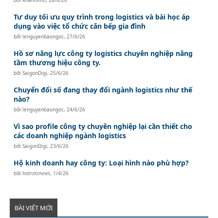
bởi
Khanhlinh
,
28/6/26
Tư duy tối ưu quy trình trong logistics và bài học áp
dụng vào việc tổ chức căn bếp gia đình
bởi
lenguyenbaongoc
,
27/6/26
Hồ sơ năng lực công ty logistics chuyên nghiệp nâng
tầm thương hiệu công ty.
bởi
SaigonDigi
,
25/6/26
Chuyển đổi số đang thay đổi ngành logistics như thế
nào?
bởi
lenguyenbaongoc
,
24/6/26
Vì sao profile công ty chuyên nghiệp lại cần thiết cho
các doanh nghiệp ngành logistics
bởi
SaigonDigi
,
23/6/26
Hộ kinh doanh hay công ty: Loại hình nào phù hợp?
bởi
hotrotinviet
,
1/4/26
BÀI VIẾT MỚI