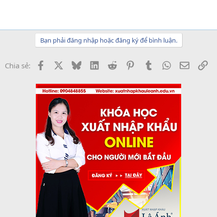
Bạn phải đăng nhập hoặc đăng ký để bình luận.
Facebook
X
Bluesky
LinkedIn
Reddit
Pinterest
Tumblr
WhatsApp
Email
Li
Chia sẻ: