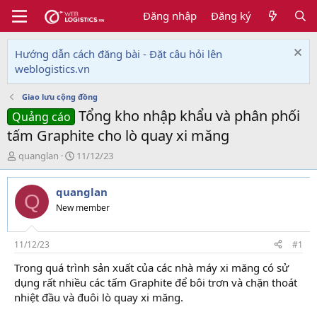
Đăng nhập
Đăng ký
Hướng dẫn cách đăng bài - Đặt câu hỏi lên
weblogistics.vn
Giao lưu cộng đồng
Tổng kho nhập khẩu và phân phối
Quảng cáo
tấm Graphite cho lò quay xi măng
T
N
quanglan
11/12/23
h
g
r
à
quanglan
e
y
Q
a
g
New member
d
ử
s
i
t
11/12/23
#1
a
Trong quá trình sản xuất của các nhà máy xi măng có sử
r
dụng rất nhiều các tấm Graphite để bôi trơn và chặn thoát
t
e
nhiệt đầu và đuôi lò quay xi măng.
r