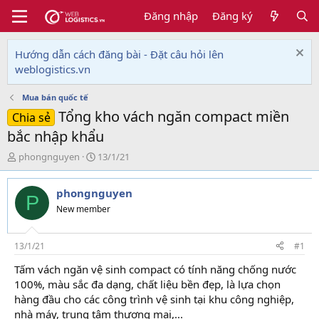
Đăng nhập
Đăng ký
Hướng dẫn cách đăng bài - Đặt câu hỏi lên
weblogistics.vn
Mua bán quốc tế
Tổng kho vách ngăn compact miền
Chia sẻ
bắc nhập khẩu
T
N
phongnguyen
13/1/21
h
g
r
à
phongnguyen
e
y
P
a
g
New member
d
ử
s
i
t
13/1/21
#1
a
Tấm vách ngăn vệ sinh compact có tính năng chống nước
r
100%, màu sắc đa dạng, chất liệu bền đẹp, là lựa chọn
t
e
hàng đầu cho các công trình vệ sinh tại khu công nghiệp,
r
nhà máy, trung tâm thương mại,...