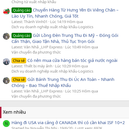
Chứng từ xuất nhập khẩu
Chuyển Hàng Từ Hưng Yên Đi Viêng Chăn –
Quảng cáo
Lào Uy Tín, Nhanh Chóng, Giá Tốt
Latest: Thành Vinh01
Lúc 14:19 Hôm qua
Dịch vụ doanh nghiệp xuất nhập khẩu-Logistics
Gửi Lồng Đèn Trung Thu Đi Mỹ – Đóng Gói
Quảng cáo
Cẩn Thận, Giao Tận Nhà, Thủ Tục Trọn Gói
Latest: Văn Nhã _LHP Express
Lúc 10:49 Hôm qua
Vận chuyển đa phương thức
Có nên mua cửa hàng bán tóc giả nước ngoài
Chia sẻ
Latest: Thiết bị máy ảnh
Lúc 10:29 Hôm qua
Dịch vụ doanh nghiệp xuất nhập khẩu-Logistics
Gửi Bánh Trung Thu Đi Úc An Toàn – Nhanh
Chia sẻ
Chóng – Bao Thuế Nhập Khẩu
Latest: Văn Nhã _LHP Express
Lúc 10:25 Hôm qua
Vận chuyển đa phương thức
Xem nhiều
Hàng đi USA via cảng ở CANADA thì có cần khai ISF 10+2
N
Started by Nguyễn Thị Nhi
19/6/20
Lượt xem: 692K