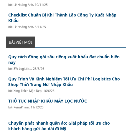
bởi
Lê Hoàng Anh
,
10/11/25
Checklist Chuẩn Bị Khi Thành Lập Công Ty Xuất Nhập
Khẩu
bởi
Lê Hoàng Anh
,
3/11/25
BÀI VIẾT MỚI
Quy cách đóng gói sầu riêng xuất khẩu đạt chuẩn hiện
nay
bởi
3W Logistics
,
25/6/26
Quy Trình Và Kinh Nghiệm Tối Ưu Chi Phí Logistics Cho
Shop Thời Trang Nữ Nhập Khẩu
bởi
Xing Thích Mặc Đẹp
,
16/6/26
THỦ TỤC NHẬP KHẨU MÁY LỌC NƯỚC
bởi
KeiraPham
,
11/12/25
Chuyển phát nhanh quần áo: Giải pháp tối ưu cho
khách hàng gửi áo dài đi Mỹ