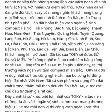
doanh nghiệp tiên phong trong lĩnh vực vách ngăn vệ sinh
tại Việt Nam. Với nhiều ưu điểm nổi trội, TOKY hiện đã và
đang là đối tác tin cậy của hàng nghìn khách hàng trong
mọi lĩnh vực, trên mọi tỉnh thành miền Bắc, miền Trung
như phân phối, lắp đặt hoàn thiện vách ngăn vệ sinh
compact Hà Nội, Hải Phòng, Bắc Ninh, Bắc Giang, Thanh
Hóa, Nam Định, Thái Nguyên, Quảng Ninh, Tuyên Quang,
Lạng Sơn, Hà Giang, Hà Nam, Hưng Yên, Ninh Bình, Sơn
La, Hòa Bình, Hải Dương, Thái Bình, Vĩnh Phúc, Cao Bằng,
Bắc Kạn, Phú Thọ, Lào Cai, Yên Bái, Điện Biên, Lai Châu.
Khách hàng khi trở thành đối tác của TOKY sẽ được SỬ
DỤNG MIỄN PHÍ công nghệ mài bo cạnh tấm bằng công
nghệ CNC. Tặng tấm mẫu CNC miễn phí. Hiện nay, tại thị
trường vách ngăn wc tấm compact miền Bắc, TOKY là đơn
vị duy nhất sở hữu công nghệ cắt, mài bo cong tự động
hiện đại nhất Việt Nam. Tất cả sản phẩm sử dụng đều đạt
chất lượng, thẩm mỹ theo tiêu chuẩn Châu Âu, được các
chủ đầu tư đánh giá rất cao.
Đây chính là sự khác biệt lớn nhất của TOKY khi tạo nên
những dự án vách ngăn vệ sinh commpact mang thương
hiệu TOKY mà mọi đơn vị thi công vách ngăn khác đều
không thể làm được.