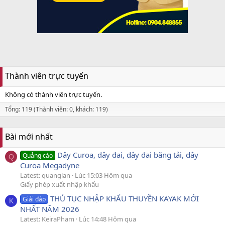
Thành viên trực tuyến
Không có thành viên trực tuyến.
Tổng: 119 (Thành viên: 0, khách: 119)
Bài mới nhất
Dây Curoa, dây đai, dây đai băng tải, dây
Quảng cáo
Q
Curoa Megadyne
Latest: quanglan
Lúc 15:03 Hôm qua
Giấy phép xuất nhập khẩu
THỦ TỤC NHẬP KHẨU THUYỀN KAYAK MỚI
Giải đáp
K
NHẤT NĂM 2026
Latest: KeiraPham
Lúc 14:48 Hôm qua