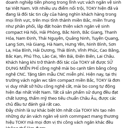
doanh nghiệp tiên phong trong lĩnh vực vách ngăn vệ sinh
tại Việt Nam. Với nhiều ưu điểm nổi trội, TOKY hiện đã và
đang là đối tác tin cậy của hàng nghìn khách hàng trong
mọi lĩnh vực, trên mọi tỉnh thành miền Bắc, miền Trung
như phân phối, lắp đặt hoàn thiện vách ngăn vệ sinh
compact Hà Nội, Hải Phòng, Bắc Ninh, Bắc Giang, Thanh
Hóa, Nam Định, Thái Nguyên, Quảng Ninh, Tuyên Quang,
Lạng Sơn, Hà Giang, Hà Nam, Hưng Yên, Ninh Bình, Sơn
La, Hòa Bình, Hải Dương, Thái Bình, Vĩnh Phúc, Cao Bằng,
Bắc Kạn, Phú Thọ, Lào Cai, Yên Bái, Điện Biên, Lai Châu.
Khách hàng khi trở thành đối tác của TOKY sẽ được SỬ
DỤNG MIỄN PHÍ công nghệ mài bo cạnh tấm bằng công
nghệ CNC. Tặng tấm mẫu CNC miễn phí. Hiện nay, tại thị
trường vách ngăn wc tấm compact miền Bắc, TOKY là đơn
vị duy nhất sở hữu công nghệ cắt, mài bo cong tự động
hiện đại nhất Việt Nam. Tất cả sản phẩm sử dụng đều đạt
chất lượng, thẩm mỹ theo tiêu chuẩn Châu Âu, được các
chủ đầu tư đánh giá rất cao.
Đây chính là sự khác biệt lớn nhất của TOKY khi tạo nên
những dự án vách ngăn vệ sinh commpact mang thương
hiệu TOKY mà mọi đơn vị thi công vách ngăn khác đều
không thể làm được.