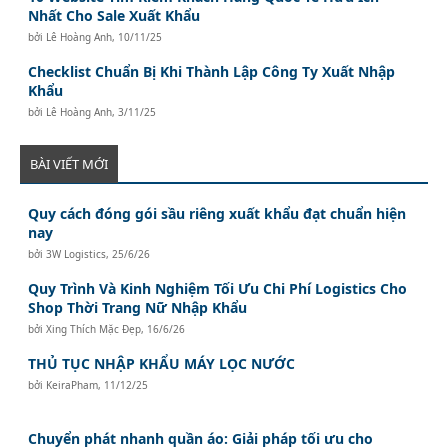
Nhất Cho Sale Xuất Khẩu
bởi
Lê Hoàng Anh
,
10/11/25
Checklist Chuẩn Bị Khi Thành Lập Công Ty Xuất Nhập
Khẩu
bởi
Lê Hoàng Anh
,
3/11/25
BÀI VIẾT MỚI
Quy cách đóng gói sầu riêng xuất khẩu đạt chuẩn hiện
nay
bởi
3W Logistics
,
25/6/26
Quy Trình Và Kinh Nghiệm Tối Ưu Chi Phí Logistics Cho
Shop Thời Trang Nữ Nhập Khẩu
bởi
Xing Thích Mặc Đẹp
,
16/6/26
THỦ TỤC NHẬP KHẨU MÁY LỌC NƯỚC
bởi
KeiraPham
,
11/12/25
Chuyển phát nhanh quần áo: Giải pháp tối ưu cho