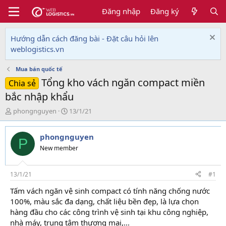
Đăng nhập
Đăng ký
Hướng dẫn cách đăng bài - Đặt câu hỏi lên
weblogistics.vn
Mua bán quốc tế
Tổng kho vách ngăn compact miền
Chia sẻ
bắc nhập khẩu
T
N
phongnguyen
13/1/21
h
g
r
à
phongnguyen
e
y
P
a
g
New member
d
ử
s
i
t
13/1/21
#1
a
Tấm vách ngăn vệ sinh compact có tính năng chống nước
r
100%, màu sắc đa dạng, chất liệu bền đẹp, là lựa chọn
t
e
hàng đầu cho các công trình vệ sinh tại khu công nghiệp,
r
nhà máy, trung tâm thương mại,...