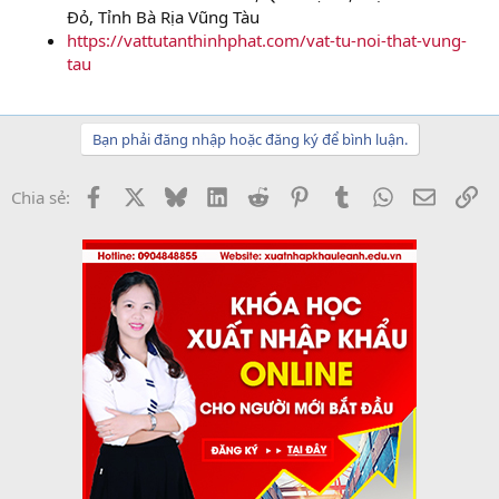
Đỏ, Tỉnh Bà Rịa Vũng Tàu
https://vattutanthinhphat.com/vat-tu-noi-that-vung-
tau
Bạn phải đăng nhập hoặc đăng ký để bình luận.
Facebook
X
Bluesky
LinkedIn
Reddit
Pinterest
Tumblr
WhatsApp
Email
Li
Chia sẻ: