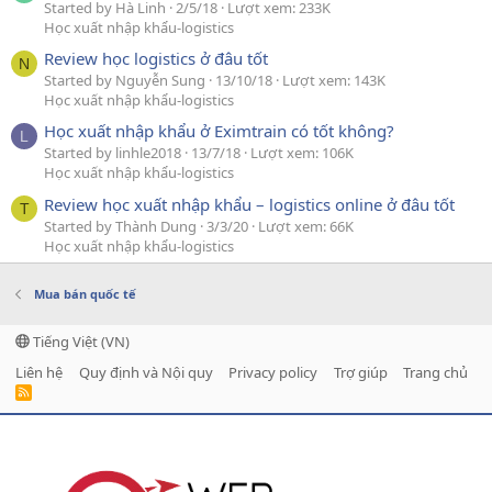
Started by Hà Linh
2/5/18
Lượt xem: 233K
Học xuất nhập khẩu-logistics
Review học logistics ở đâu tốt
N
Started by Nguyễn Sung
13/10/18
Lượt xem: 143K
Học xuất nhập khẩu-logistics
Học xuất nhập khẩu ở Eximtrain có tốt không?
L
Started by linhle2018
13/7/18
Lượt xem: 106K
Học xuất nhập khẩu-logistics
Review học xuất nhập khẩu – logistics online ở đâu tốt
T
Started by Thành Dung
3/3/20
Lượt xem: 66K
Học xuất nhập khẩu-logistics
Mua bán quốc tế
Tiếng Việt (VN)
Liên hệ
Quy định và Nội quy
Privacy policy
Trợ giúp
Trang chủ
R
S
S