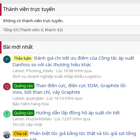
Thành viên trực tuyến
Không có thành viên trực tuyến.
Tổng: 63 (Thành viên: 0, khách: 63)
Bài mới nhất
Đánh giá chi tiết ưu điểm của Công tắc áp suất
Thảo luận
P
Danfoss so với các thương hiệu khác
Latest: Phương_bilalo
Lúc 16:58 Hôm qua
Dịch vụ doanh nghiệp xuất nhập khẩu-Logistics
Than điện cực, điện cực EDM, Graphite lõi
Quảng cáo
Q
inox, bột than chì, vảy Graphite
Latest: quanglan
Lúc 16:13 Hôm qua
Bảo hiểm hàng hóa
Hướng dẫn lắp đồng hồ áp suất chi tiết
Quảng cáo
T
Latest: thuylinhbilalo
Lúc 12:07 Hôm qua
Tin tức cập nhật
Phân biệt tóc giả bằng tóc thật và tóc giả sợi tổng
Chia sẻ
hợp chi tiết