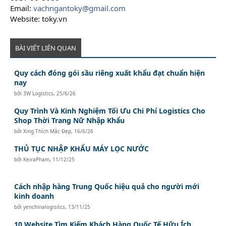
Email:
vachngantoky@gmail.com
Website: toky.vn
BÀI VIẾT LIÊN QUAN
Quy cách đóng gói sầu riêng xuất khẩu đạt chuẩn hiện
nay
bởi
3W Logistics
,
25/6/26
Quy Trình Và Kinh Nghiệm Tối Ưu Chi Phí Logistics Cho
Shop Thời Trang Nữ Nhập Khẩu
bởi
Xing Thích Mặc Đẹp
,
16/6/26
THỦ TỤC NHẬP KHẨU MÁY LỌC NƯỚC
bởi
KeiraPham
,
11/12/25
Cách nhập hàng Trung Quốc hiệu quả cho người mới
kinh doanh
bởi
yenchinalogisitcs
,
13/11/25
10 Website Tìm Kiếm Khách Hàng Quốc Tế Hữu Ích