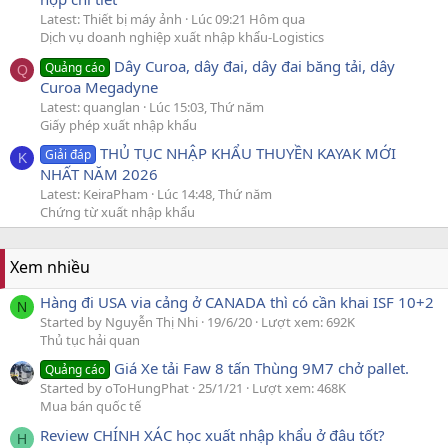
Latest: Thiết bị máy ảnh
Lúc 09:21 Hôm qua
Dịch vụ doanh nghiệp xuất nhập khẩu-Logistics
Dây Curoa, dây đai, dây đai băng tải, dây
Quảng cáo
Q
Curoa Megadyne
Latest: quanglan
Lúc 15:03, Thứ năm
Giấy phép xuất nhập khẩu
THỦ TỤC NHẬP KHẨU THUYỀN KAYAK MỚI
Giải đáp
K
NHẤT NĂM 2026
Latest: KeiraPham
Lúc 14:48, Thứ năm
Chứng từ xuất nhập khẩu
Xem nhiều
Hàng đi USA via cảng ở CANADA thì có cần khai ISF 10+2
N
Started by Nguyễn Thị Nhi
19/6/20
Lượt xem: 692K
Thủ tục hải quan
Giá Xe tải Faw 8 tấn Thùng 9M7 chở pallet.
Quảng cáo
Started by oToHungPhat
25/1/21
Lượt xem: 468K
Mua bán quốc tế
Review CHÍNH XÁC học xuất nhập khẩu ở đâu tốt?
H