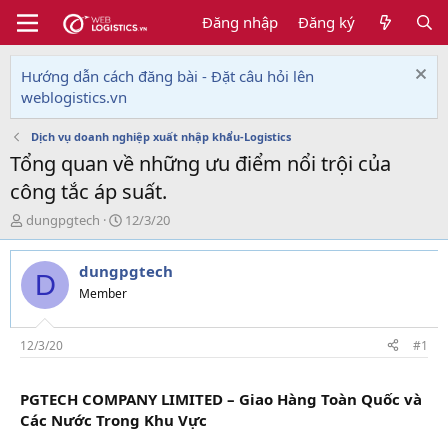
Đăng nhập
Đăng ký
Hướng dẫn cách đăng bài - Đặt câu hỏi lên
weblogistics.vn
Dịch vụ doanh nghiệp xuất nhập khẩu-Logistics
Tổng quan về những ưu điểm nổi trội của
công tắc áp suất.
T
N
dungpgtech
12/3/20
h
g
r
à
dungpgtech
e
y
D
a
g
Member
d
ử
s
i
t
12/3/20
#1
a
r
PGTECH COMPANY LIMITED – Giao Hàng Toàn Quốc và
t
e
Các Nước Trong Khu Vực
r