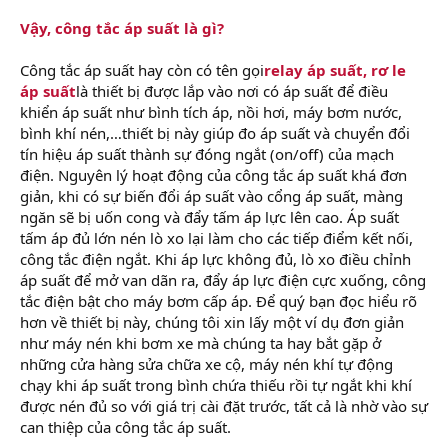
Vậy, công tắc áp suất là gì?
Công tắc áp suất hay còn có tên gọi
relay áp suất, rơ le
áp suất
là thiết bị được lắp vào nơi có áp suất để điều
khiển áp suất như bình tích áp, nồi hơi, máy bơm nước,
bình khí nén,…thiết bị này giúp đo áp suất và chuyển đổi
tín hiệu áp suất thành sự đóng ngắt (on/off) của mạch
điện. Nguyên lý hoạt động của công tắc áp suất khá đơn
giản, khi có sự biến đổi áp suất vào cổng áp suất, màng
ngăn sẽ bị uốn cong và đẩy tấm áp lực lên cao. Áp suất
tấm áp đủ lớn nén lò xo lại làm cho các tiếp điểm kết nối,
công tắc điện ngắt. Khi áp lực không đủ, lò xo điều chỉnh
áp suất để mở van dãn ra, đẩy áp lực điện cực xuống, công
tắc điện bật cho máy bơm cấp áp. Để quý bạn đọc hiểu rõ
hơn về thiết bị này, chúng tôi xin lấy một ví dụ đơn giản
như máy nén khi bơm xe mà chúng ta hay bắt gặp ở
những cửa hàng sửa chữa xe cộ, máy nén khí tự động
chạy khi áp suất trong bình chứa thiếu rồi tự ngắt khi khí
được nén đủ so với giá trị cài đặt trước, tất cả là nhờ vào sự
can thiệp của công tắc áp suất.