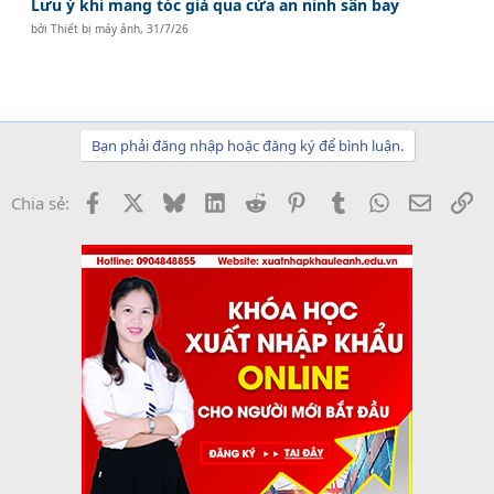
Lưu ý khi mang tóc giả qua cửa an ninh sân bay
bởi
Thiết bị máy ảnh
,
31/7/26
Bạn phải đăng nhập hoặc đăng ký để bình luận.
Facebook
X
Bluesky
LinkedIn
Reddit
Pinterest
Tumblr
WhatsApp
Email
Li
Chia sẻ: