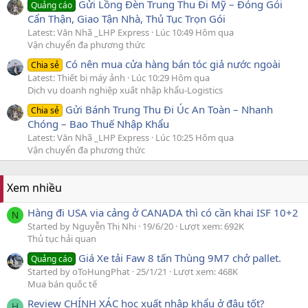
Gửi Lồng Đèn Trung Thu Đi Mỹ – Đóng Gói
Quảng cáo
Cẩn Thận, Giao Tận Nhà, Thủ Tục Trọn Gói
Latest: Văn Nhã _LHP Express
Lúc 10:49 Hôm qua
Vận chuyển đa phương thức
Có nên mua cửa hàng bán tóc giả nước ngoài
Chia sẻ
Latest: Thiết bị máy ảnh
Lúc 10:29 Hôm qua
Dịch vụ doanh nghiệp xuất nhập khẩu-Logistics
Gửi Bánh Trung Thu Đi Úc An Toàn – Nhanh
Chia sẻ
Chóng – Bao Thuế Nhập Khẩu
Latest: Văn Nhã _LHP Express
Lúc 10:25 Hôm qua
Vận chuyển đa phương thức
Xem nhiều
Hàng đi USA via cảng ở CANADA thì có cần khai ISF 10+2
N
Started by Nguyễn Thị Nhi
19/6/20
Lượt xem: 692K
Thủ tục hải quan
Giá Xe tải Faw 8 tấn Thùng 9M7 chở pallet.
Quảng cáo
Started by oToHungPhat
25/1/21
Lượt xem: 468K
Mua bán quốc tế
Review CHÍNH XÁC học xuất nhập khẩu ở đâu tốt?
H