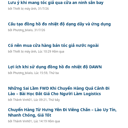
Lưu ý khi mang tóc giả qua cửa an ninh sân bay
bởi
Thiết bị máy ảnh
,
31/7/26
Cấu tạo đồng hồ đo nhiệt độ dạng dây và ứng dụng
bởi
Phương_bilalo
,
31/7/26
Có nên mua cửa hàng bán tóc giả nước ngoài
bởi
Thiết bị máy ảnh
,
Lúc 10:29 Hôm qua
Lợi ích khi sử dụng đồng hồ đo nhiệt độ DAWN
bởi
Phương_bilalo
,
Lúc 15:59, Thứ ba
Những Sai Lầm FWD Khi Chuyển Hàng Quá Cảnh Đi
Lào – Bài Học Đắt Giá Cho Người Làm Logistics
bởi
Thành Vinh01
,
Lúc 09:21, Thứ bảy
Chuyển Hàng Từ Hưng Yên Đi Viêng Chăn – Lào Uy Tín,
Nhanh Chóng, Giá Tốt
bởi
Thành Vinh01
,
Lúc 14:19 Hôm qua