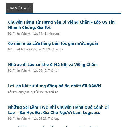
BÀI VIẾT MỚI
Chuyển Hàng Từ Hưng Yên Đi Viêng Chăn – Lào Uy Tín,
Nhanh Chóng, Giá Tốt
bởi
Thành Vinh01
,
Lúc 14:19 Hôm qua
Có nên mua cửa hàng bán tóc giả nước ngoài
bởi
Thiết bị máy ảnh
,
Lúc 10:29 Hôm qua
Nhà xe đi Lào có kho ở Hà Nội và Viêng Chăn.
bởi
Thành Vinh01
,
Lúc 09:12, Thứ tư
Lợi ích khi sử dụng đồng hồ đo nhiệt độ DAWN
bởi
Phương_bilalo
,
Lúc 15:59, Thứ ba
Những Sai Lầm FWD Khi Chuyển Hàng Quá Cảnh Đi
Lào – Bài Học Đắt Giá Cho Người Làm Logistics
bởi
Thành Vinh01
,
Lúc 09:21, Thứ bảy