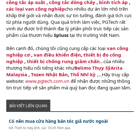
công tắc áp suất
,
công tắc dòng chảy
,
bình tích áp
,
các loại van công nghiệp
cho nhiều dự án lớn nhỏ trên
khắp thế giới và nhận được sự tin tưởng, đánh giá tích cực
từ phía người dùng. Qua quá trình làm việc, PGTech rất
vinh dự được trở thành đại lý phân phối trực tiếp các sản
phẩm của thươn hiệu
Spluss
tại thị trường Việt Nam.
Bên cạnh đó, chúng tôi cũng cung cấp các loại
van công
nghiệp cơ
,
van điều khiển điện
,
thiết bị đo công
nghiệp
,
thiết bị chống rung giảm chấn
…của nhiều
thương hiệu nổi tiếng khác như
Belimo Thụy Sỹ
Arita
Malaysia
,
Tozen Nhật Bản
,
Thổ Nhĩ kỳ
,…Hãy truy cập
website:
www.pgtech.com.vn
để nhận được những thông
tin trực tiếp về sản phẩm mà quý bạn đọc đang quan tâm.
BÀI VIẾT LIÊN QUAN
Có nên mua cửa hàng bán tóc giả nước ngoài
bởi
Thiết bị máy ảnh
,
Lúc 10:29 Hôm qua