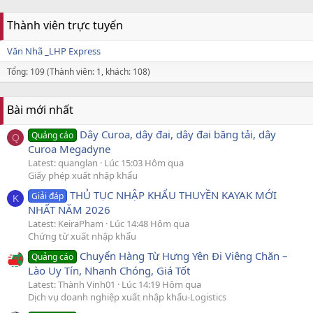
Thành viên trực tuyến
Văn Nhã _LHP Express
Tổng: 109 (Thành viên: 1, khách: 108)
Bài mới nhất
Dây Curoa, dây đai, dây đai băng tải, dây
Quảng cáo
Q
Curoa Megadyne
Latest: quanglan
Lúc 15:03 Hôm qua
Giấy phép xuất nhập khẩu
THỦ TỤC NHẬP KHẨU THUYỀN KAYAK MỚI
Giải đáp
K
NHẤT NĂM 2026
Latest: KeiraPham
Lúc 14:48 Hôm qua
Chứng từ xuất nhập khẩu
Chuyển Hàng Từ Hưng Yên Đi Viêng Chăn –
Quảng cáo
Lào Uy Tín, Nhanh Chóng, Giá Tốt
Latest: Thành Vinh01
Lúc 14:19 Hôm qua
Dịch vụ doanh nghiệp xuất nhập khẩu-Logistics