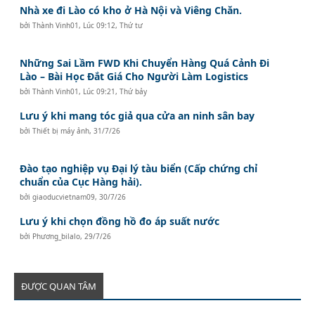
Nhà xe đi Lào có kho ở Hà Nội và Viêng Chăn.
bởi
Thành Vinh01
,
Lúc 09:12, Thứ tư
Những Sai Lầm FWD Khi Chuyển Hàng Quá Cảnh Đi
Lào – Bài Học Đắt Giá Cho Người Làm Logistics
bởi
Thành Vinh01
,
Lúc 09:21, Thứ bảy
Lưu ý khi mang tóc giả qua cửa an ninh sân bay
bởi
Thiết bị máy ảnh
,
31/7/26
Đào tạo nghiệp vụ Đại lý tàu biển (Cấp chứng chỉ
chuẩn của Cục Hàng hải).
bởi
giaoducvietnam09
,
30/7/26
Lưu ý khi chọn đồng hồ đo áp suất nước
bởi
Phương_bilalo
,
29/7/26
ĐƯỢC QUAN TÂM