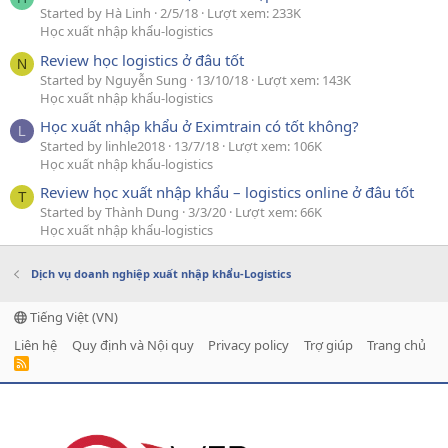
Started by Hà Linh
2/5/18
Lượt xem: 233K
Học xuất nhập khẩu-logistics
Review học logistics ở đâu tốt
N
Started by Nguyễn Sung
13/10/18
Lượt xem: 143K
Học xuất nhập khẩu-logistics
Học xuất nhập khẩu ở Eximtrain có tốt không?
L
Started by linhle2018
13/7/18
Lượt xem: 106K
Học xuất nhập khẩu-logistics
Review học xuất nhập khẩu – logistics online ở đâu tốt
T
Started by Thành Dung
3/3/20
Lượt xem: 66K
Học xuất nhập khẩu-logistics
Dịch vụ doanh nghiệp xuất nhập khẩu-Logistics
Tiếng Việt (VN)
Liên hệ
Quy định và Nội quy
Privacy policy
Trợ giúp
Trang chủ
R
S
S