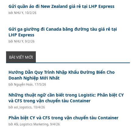
Gửi quần áo đi New Zealand giá rẻ tại LHP Express
bởi
NHU Y
,
10/2/26
Gửi ga giường đi Canada bằng đường tàu giá rẻ tại
LHP Express
bởi
NHU Y
,
9/2/26
BÀI VIẾT MỚI
Hướng Dẫn Quy Trình Nhập Khẩu Đường Biển Cho
Doanh Nghiệp Mới Nhất
bởi
Nguyễn Hoài
,
17/5/26
Những thuật ngữ cần biết trong Logistic: Phân biệt CY
và CFS trong vận chuyển tàu Container
bởi
asl_logistics
,
10/4/26
Phân biệt CY và CFS trong vận chuyển tàu Container
bởi
ASL Logistics Marketing
,
9/4/26