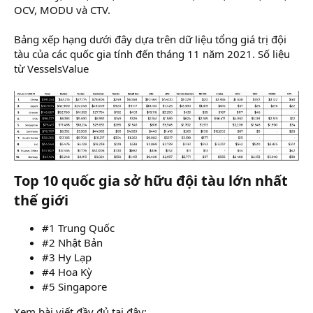
OCV, MODU và CTV.
Bảng xếp hạng dưới đây dựa trên dữ liệu tổng giá trị đội
tàu của các quốc gia tính đến tháng 11 năm 2021. Số liệu
từ VesselsValue
Top 10 quốc gia sở hữu đội tàu lớn nhất
thế giới​
#1 Trung Quốc
#2 Nhật Bản
#3 Hy Lạp
#4 Hoa Kỳ
#5 Singapore
Xem bài viết đầy đủ tại đây: