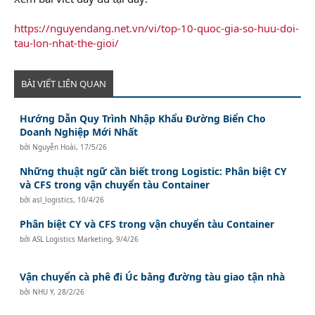
https://nguyendang.net.vn/vi/top-10-quoc-gia-so-huu-doi-
tau-lon-nhat-the-gioi/
BÀI VIẾT LIÊN QUAN
Hướng Dẫn Quy Trình Nhập Khẩu Đường Biển Cho
Doanh Nghiệp Mới Nhất
bởi
Nguyễn Hoài
,
17/5/26
Những thuật ngữ cần biết trong Logistic: Phân biệt CY
và CFS trong vận chuyển tàu Container
bởi
asl_logistics
,
10/4/26
Phân biệt CY và CFS trong vận chuyển tàu Container
bởi
ASL Logistics Marketing
,
9/4/26
Vận chuyển cà phê đi Úc bằng đường tàu giao tận nhà
bởi
NHU Y
,
28/2/26