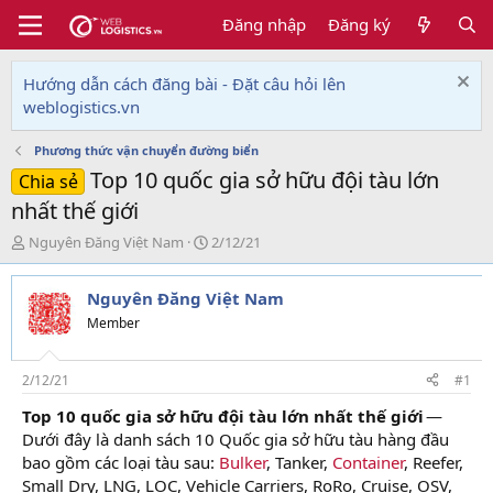
Đăng nhập
Đăng ký
Hướng dẫn cách đăng bài - Đặt câu hỏi lên
weblogistics.vn
Phương thức vận chuyển đường biển
Top 10 quốc gia sở hữu đội tàu lớn
Chia sẻ
nhất thế giới
T
N
Nguyên Đăng Việt Nam
2/12/21
h
g
r
à
Nguyên Đăng Việt Nam
e
y
a
g
Member
d
ử
s
i
t
2/12/21
#1
a
Top 10 quốc gia sở hữu đội tàu lớn nhất thế giới
—
r
Dưới đây là danh sách 10 Quốc gia sở hữu tàu hàng đầu
t
e
bao gồm các loại tàu sau:
Bulker
, Tanker,
Container
, Reefer,
r
Small Dry, LNG, LOC, Vehicle Carriers, RoRo, Cruise, OSV,