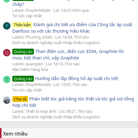
chảy?
Latest: thuylinhbilalo
Lúc 14:22 Hôm qua
Tin tức cập nhật
Đánh giá chi tiết ưu điểm của Công tắc áp suất
Thảo luận
P
Danfoss so với các thương hiệu khác
Latest: Phương_bilalo
Lúc 16:58, Thứ sáu
Dịch vụ doanh nghiệp xuất nhập khẩu-Logistics
Than điện cực, điện cực EDM, Graphite lõi
Quảng cáo
Q
inox, bột than chì, vảy Graphite
Latest: quanglan
Lúc 16:13, Thứ sáu
Bảo hiểm hàng hóa
Hướng dẫn lắp đồng hồ áp suất chi tiết
Quảng cáo
T
Latest: thuylinhbilalo
Lúc 12:07, Thứ sáu
Tin tức cập nhật
Phân biệt tóc giả bằng tóc thật và tóc giả sợi tổng
Chia sẻ
hợp chi tiết
Latest: Thiết bị máy ảnh
Lúc 09:21, Thứ sáu
Dịch vụ doanh nghiệp xuất nhập khẩu-Logistics
Xem nhiều