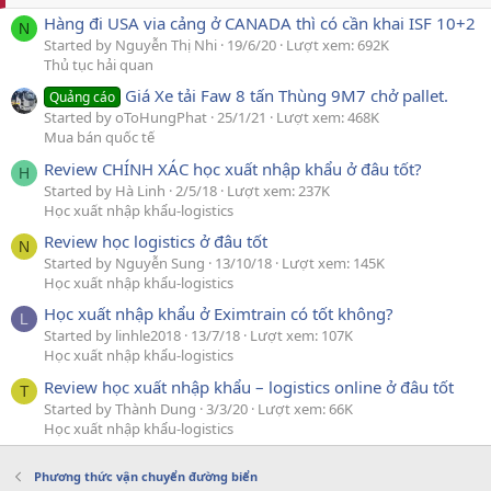
Hàng đi USA via cảng ở CANADA thì có cần khai ISF 10+2
N
Started by Nguyễn Thị Nhi
19/6/20
Lượt xem: 692K
Thủ tục hải quan
Giá Xe tải Faw 8 tấn Thùng 9M7 chở pallet.
Quảng cáo
Started by oToHungPhat
25/1/21
Lượt xem: 468K
Mua bán quốc tế
Review CHÍNH XÁC học xuất nhập khẩu ở đâu tốt?
H
Started by Hà Linh
2/5/18
Lượt xem: 237K
Học xuất nhập khẩu-logistics
Review học logistics ở đâu tốt
N
Started by Nguyễn Sung
13/10/18
Lượt xem: 145K
Học xuất nhập khẩu-logistics
Học xuất nhập khẩu ở Eximtrain có tốt không?
L
Started by linhle2018
13/7/18
Lượt xem: 107K
Học xuất nhập khẩu-logistics
Review học xuất nhập khẩu – logistics online ở đâu tốt
T
Started by Thành Dung
3/3/20
Lượt xem: 66K
Học xuất nhập khẩu-logistics
Phương thức vận chuyển đường biển