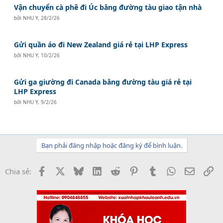
Vận chuyển cà phê đi Úc bằng đường tàu giao tận nhà
bởi
NHU Y
,
28/2/26
Gửi quần áo đi New Zealand giá rẻ tại LHP Express
bởi
NHU Y
,
10/2/26
Gửi ga giường đi Canada bằng đường tàu giá rẻ tại
LHP Express
bởi
NHU Y
,
9/2/26
Bạn phải đăng nhập hoặc đăng ký để bình luận.
Facebook
X
Bluesky
LinkedIn
Reddit
Pinterest
Tumblr
WhatsApp
Email
Li
Chia sẻ: