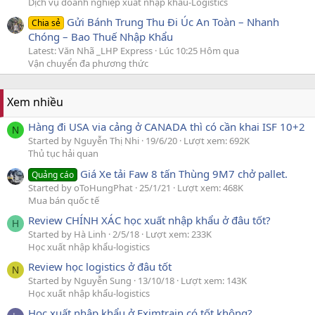
Dịch vụ doanh nghiệp xuất nhập khẩu-Logistics
Gửi Bánh Trung Thu Đi Úc An Toàn – Nhanh
Chia sẻ
Chóng – Bao Thuế Nhập Khẩu
Latest: Văn Nhã _LHP Express
Lúc 10:25 Hôm qua
Vận chuyển đa phương thức
Xem nhiều
Hàng đi USA via cảng ở CANADA thì có cần khai ISF 10+2
N
Started by Nguyễn Thị Nhi
19/6/20
Lượt xem: 692K
Thủ tục hải quan
Giá Xe tải Faw 8 tấn Thùng 9M7 chở pallet.
Quảng cáo
Started by oToHungPhat
25/1/21
Lượt xem: 468K
Mua bán quốc tế
Review CHÍNH XÁC học xuất nhập khẩu ở đâu tốt?
H
Started by Hà Linh
2/5/18
Lượt xem: 233K
Học xuất nhập khẩu-logistics
Review học logistics ở đâu tốt
N
Started by Nguyễn Sung
13/10/18
Lượt xem: 143K
Học xuất nhập khẩu-logistics
Học xuất nhập khẩu ở Eximtrain có tốt không?