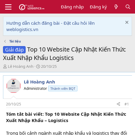
Đăng nhập
Đăng ký
Hướng dẫn cách đăng bài - Đặt câu hỏi lên
weblogistics.vn
Tài liệu
Top 10 Website Cập Nhật Kiến Thức
Giải đáp
Xuất Nhập Khẩu Logistics
T
N
Lê Hoàng Anh
20/10/25
h
g
r
à
Lê Hoàng Anh
e
y
a
g
Administrator
Thành viên BQT
d
ử
s
i
t
20/10/25
#1
a
Tóm tắt bài viết: Top 10 Website Cập Nhật Kiến Thức
r
Xuất Nhập Khẩu – Logistics
t
e
r
Trong bối cảnh ngành xuất nhập khẩu và logistics thay đổi