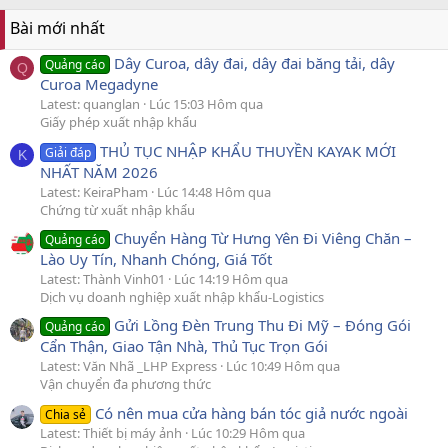
Bài mới nhất
Dây Curoa, dây đai, dây đai băng tải, dây
Quảng cáo
Q
Curoa Megadyne
Latest: quanglan
Lúc 15:03 Hôm qua
Giấy phép xuất nhập khẩu
THỦ TỤC NHẬP KHẨU THUYỀN KAYAK MỚI
Giải đáp
K
NHẤT NĂM 2026
Latest: KeiraPham
Lúc 14:48 Hôm qua
Chứng từ xuất nhập khẩu
Chuyển Hàng Từ Hưng Yên Đi Viêng Chăn –
Quảng cáo
Lào Uy Tín, Nhanh Chóng, Giá Tốt
Latest: Thành Vinh01
Lúc 14:19 Hôm qua
Dịch vụ doanh nghiệp xuất nhập khẩu-Logistics
Gửi Lồng Đèn Trung Thu Đi Mỹ – Đóng Gói
Quảng cáo
Cẩn Thận, Giao Tận Nhà, Thủ Tục Trọn Gói
Latest: Văn Nhã _LHP Express
Lúc 10:49 Hôm qua
Vận chuyển đa phương thức
Có nên mua cửa hàng bán tóc giả nước ngoài
Chia sẻ
Latest: Thiết bị máy ảnh
Lúc 10:29 Hôm qua