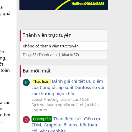
ra
g quá
Thành viên trực tuyến
Không có thành viên trực tuyến.
ân
Tổng: 58 (Thành viên: 1, khách: 57)
ng.
ớt
 toàn
Bài mới nhất
Đánh giá chi tiết ưu điểm
Thảo luận
P
của Công tắc áp suất Danfoss so với
các thương hiệu khác
Latest: Phương_bilalo
Lúc 16:58
a các
Dịch vụ doanh nghiệp xuất nhập khẩu-
đó
Logistics
n bởi
Than điện cực, điện cực
Quảng cáo
Q
.
EDM, Graphite lõi inox, bột than
chì, vảy Graphite