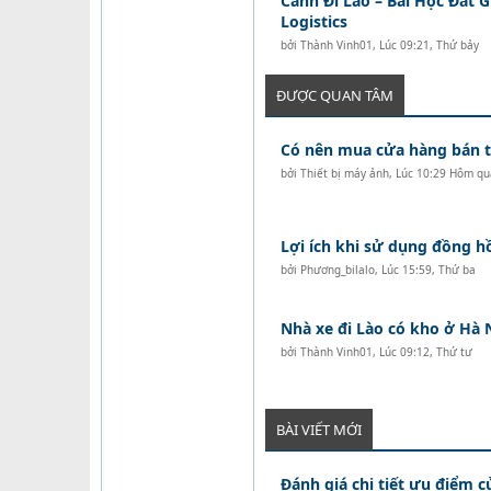
Cảnh Đi Lào – Bài Học Đắt 
Logistics
bởi
Thành Vinh01
,
Lúc 09:21, Thứ bảy
ĐƯỢC QUAN TÂM
Có nên mua cửa hàng bán tó
bởi
Thiết bị máy ảnh
,
Lúc 10:29 Hôm qu
Lợi ích khi sử dụng đồng 
bởi
Phương_bilalo
,
Lúc 15:59, Thứ ba
Nhà xe đi Lào có kho ở Hà 
bởi
Thành Vinh01
,
Lúc 09:12, Thứ tư
BÀI VIẾT MỚI
Đánh giá chi tiết ưu điểm c