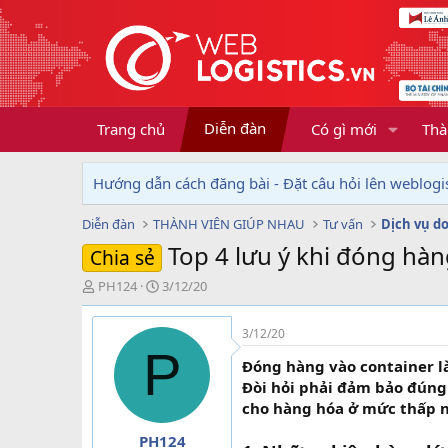
Diễn đàn
Trang chủ
Có gì mới
Thà
Hướng dẫn cách đăng bài - Đặt câu hỏi lên weblogis
Diễn đàn
THÀNH VIÊN GIÚP NHAU
Tư vấn
Top 4 lưu ý khi đóng hà
Chia sẻ
T
N
PH124
3/12/20
h
g
r
à
3/12/20
e
y
P
a
g
Đóng hàng vào container l
d
ử
Đòi hỏi phải đảm bảo đúng 
s
i
cho hàng hóa ở mức thấp n
t
a
PH124
r