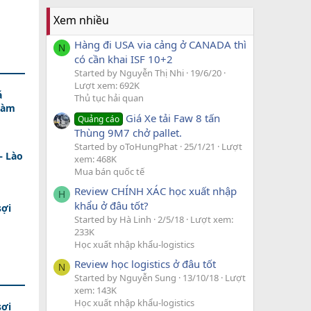
Xem nhiều
Hàng đi USA via cảng ở CANADA thì
N
có cần khai ISF 10+2
Started by Nguyễn Thị Nhi
19/6/20
Lượt xem: 692K
á
Thủ tục hải quan
Làm
Giá Xe tải Faw 8 tấn
Quảng cáo
Thùng 9M7 chở pallet.
Started by oToHungPhat
25/1/21
Lượt
– Lào
xem: 468K
Mua bán quốc tế
Review CHÍNH XÁC học xuất nhập
H
khẩu ở đâu tốt?
sợi
Started by Hà Linh
2/5/18
Lượt xem:
233K
Học xuất nhập khẩu-logistics
Review học logistics ở đâu tốt
N
Started by Nguyễn Sung
13/10/18
Lượt
xem: 143K
Học xuất nhập khẩu-logistics
sợi