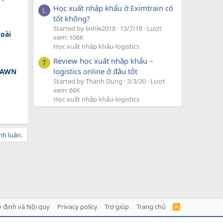
Học xuất nhập khẩu ở Eximtrain có
L
tốt không?
Started by linhle2018
13/7/18
Lượt
oài
xem: 106K
Học xuất nhập khẩu-logistics
Review học xuất nhập khẩu –
T
logistics online ở đâu tốt
 DAWN
Started by Thành Dung
3/3/20
Lượt
xem: 66K
Học xuất nhập khẩu-logistics
nh luận.
 định và Nội quy
Privacy policy
Trợ giúp
Trang chủ
R
S
S