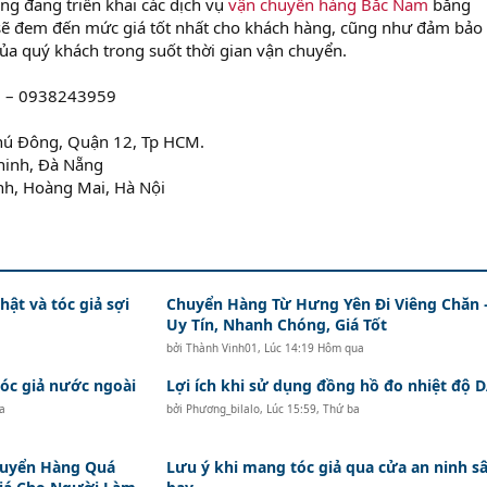
ng đang triển khai các dịch vụ
vận chuyển hàng Bắc Nam
bằng
 sẽ đem đến mức giá tốt nhất cho khách hàng, cũng như đảm bảo
ủa quý khách trong suốt thời gian vận chuyển.
 – 0938243959
hú Đông, Quận 12, Tp HCM.
hinh, Đà Nẵng
nh, Hoàng Mai, Hà Nội
hật và tóc giả sợi
Chuyển Hàng Từ Hưng Yên Đi Viêng Chăn 
Uy Tín, Nhanh Chóng, Giá Tốt
bởi
Thành Vinh01
,
Lúc 14:19 Hôm qua
c giả nước ngoài
Lợi ích khi sử dụng đồng hồ đo nhiệt độ
a
bởi
Phương_bilalo
,
Lúc 15:59, Thứ ba
huyển Hàng Quá
Lưu ý khi mang tóc giả qua cửa an ninh s