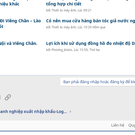
hiệu khác
tổng hợp chi tiết
bởi
Thiết bị máy ảnh
,
Lúc 09:21
i Viêng Chăn – Lào
Có nên mua cửa hàng bán tóc giả nước ng
ốt
bởi
Thiết bị máy ảnh
,
Lúc 10:29 Hôm qua
Nội và Viêng Chăn.
Lợi ích khi sử dụng đồng hồ đo nhiệt độ
bởi
Phương_bilalo
,
Lúc 15:59, Thứ ba
Bạn phải đăng nhập hoặc đăng ký để bì
sApp
Email
Link
Dịch vụ doanh nghiệp xuất nhập khẩu-Logistics
Liên hệ
Quy