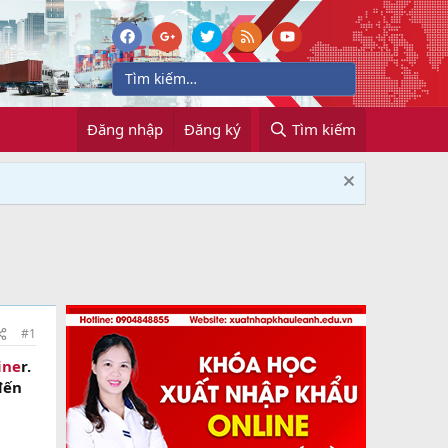
Đăng nhập
Đăng ký
Tìm kiếm
#1
ine
r.
đến