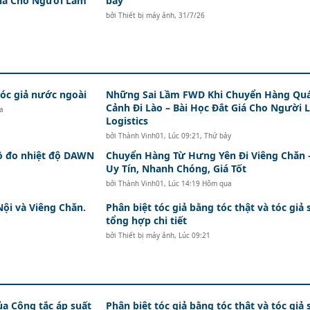
Giá Cho Người Làm
bay
bởi
Thiết bị máy ảnh
,
31/7/26
c giả nước ngoài
Những Sai Lầm FWD Khi Chuyển Hàng Qu
Cảnh Đi Lào – Bài Học Đắt Giá Cho Người 
a
Logistics
bởi
Thành Vinh01
,
Lúc 09:21, Thứ bảy
hồ đo nhiệt độ DAWN
Chuyển Hàng Từ Hưng Yên Đi Viêng Chăn 
Uy Tín, Nhanh Chóng, Giá Tốt
bởi
Thành Vinh01
,
Lúc 14:19 Hôm qua
Nội và Viêng Chăn.
Phân biệt tóc giả bằng tóc thật và tóc giả 
tổng hợp chi tiết
bởi
Thiết bị máy ảnh
,
Lúc 09:21
ủa Công tắc áp suất
Phân biệt tóc giả bằng tóc thật và tóc giả 