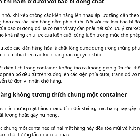
 thì nằm ở dưới với bao bì đồng chất
 nhớ, khi xếp chồng các kiện hàng lên nhau áp lực tăng dần theo
 hóa cho các kiện hàng nằm phía dưới. Đối với các loại bao bì đ
của bao bì đóng gói là có hạn vì vậy cần phải hết sức lưu ý khi xế
o khả năng chịu lực của kiện cuối cùng luôn trong mức cho phép
 xếp các kiện hàng hóa là chất lỏng được đựng trong thùng phu
ếp lên phía trên các kiện hàng rắn nguyên khối.
diện tích trong container, không tạo ra không gian giữa các khố
ực phân bố đều từ trên xuống lên các kiện phía dưới, tránh đổ vỡ 
yển từ đơn vị nhận chở hàng.
hàng không tương thích chung một container
ích là những mặt hàng mang tính đối kháng, mặt hàng này gây h
ất lượng hoặc gây hư hỏng.
ốc chung một container, cả hai mặt hàng này đều tỏa mùi và hút 
ảm chất lượng lẫn mùi của nhau.