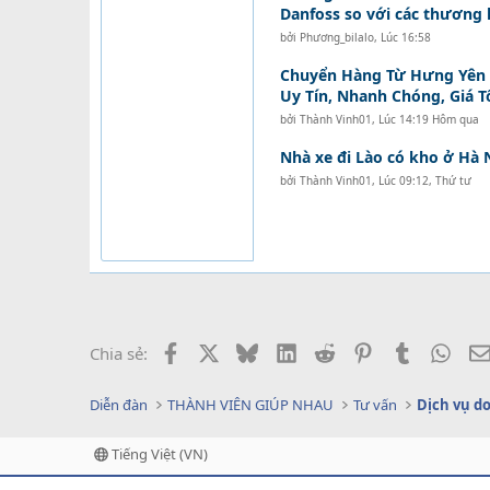
Danfoss so với các thương 
bởi
Phương_bilalo
,
Lúc 16:58
Chuyển Hàng Từ Hưng Yên Đ
Uy Tín, Nhanh Chóng, Giá T
bởi
Thành Vinh01
,
Lúc 14:19 Hôm qua
Nhà xe đi Lào có kho ở Hà 
bởi
Thành Vinh01
,
Lúc 09:12, Thứ tư
Facebook
X
Bluesky
LinkedIn
Reddit
Pinterest
Tumblr
What
Chia sẻ:
Diễn đàn
THÀNH VIÊN GIÚP NHAU
Tư vấn
Tiếng Việt (VN)