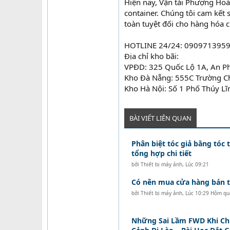
Hiện nay, Vận tải Phượng Hoà
container. Chúng tôi cam kết
toàn tuyệt đối cho hàng hóa c
HOTLINE 24/24: 0909713959
Địa chỉ kho bãi:
VPĐD: 325 Quốc Lộ 1A, An P
Kho Đà Nẵng: 555C Trường C
Kho Hà Nội: Số 1 Phố Thúy Lĩ
BÀI VIẾT LIÊN QUAN
Phân biệt tóc giả bằng tóc t
tổng hợp chi tiết
bởi
Thiết bị máy ảnh
,
Lúc 09:21
Có nên mua cửa hàng bán tó
bởi
Thiết bị máy ảnh
,
Lúc 10:29 Hôm qu
Những Sai Lầm FWD Khi C