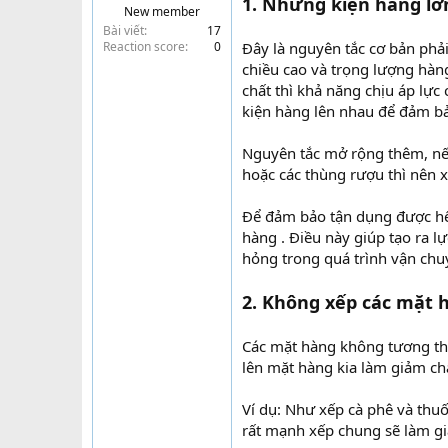
1. Những kiện hàng lớn
New member
t
Bài viết
17
e
Reaction score
0
Đây là nguyên tắc cơ bản phải
r
chiều cao và trọng lượng hàng
chất thì khả năng chịu áp lực 
kiện hàng lên nhau để đảm bả
Nguyên tắc mở rộng thêm, nếu
hoặc các thùng rượu thì nên x
Để đảm bảo tận dụng được hết 
hàng . Điều này giúp tạo ra l
hỏng trong quá trình vận chu
2. Không xếp các mặt 
Các mặt hàng không tương th
lên mặt hàng kia làm giảm ch
Ví dụ: Như xếp cà phê và thu
rất mạnh xếp chung sẽ làm gi