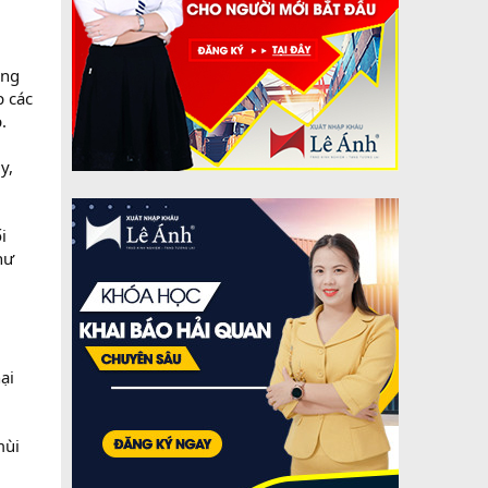
ồng
p các
.
y,
i
hư
ại
mùi