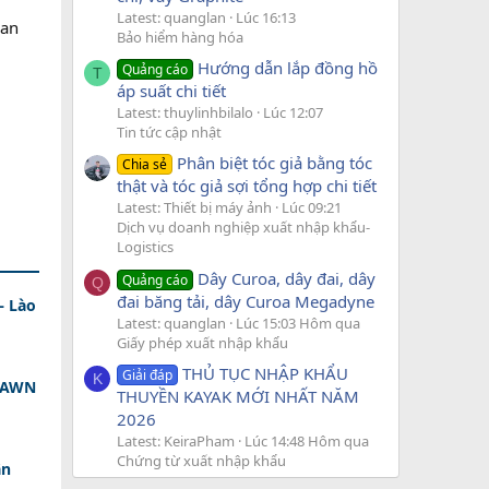
Latest: quanglan
Lúc 16:13
 an
Bảo hiểm hàng hóa
Hướng dẫn lắp đồng hồ
Quảng cáo
T
áp suất chi tiết
Latest: thuylinhbilalo
Lúc 12:07
Tin tức cập nhật
Phân biệt tóc giả bằng tóc
Chia sẻ
thật và tóc giả sợi tổng hợp chi tiết
Latest: Thiết bị máy ảnh
Lúc 09:21
Dịch vụ doanh nghiệp xuất nhập khẩu-
Logistics
Dây Curoa, dây đai, dây
Quảng cáo
Q
đai băng tải, dây Curoa Megadyne
– Lào
Latest: quanglan
Lúc 15:03 Hôm qua
Giấy phép xuất nhập khẩu
THỦ TỤC NHẬP KHẨU
Giải đáp
K
 DAWN
THUYỀN KAYAK MỚI NHẤT NĂM
2026
Latest: KeiraPham
Lúc 14:48 Hôm qua
Chứng từ xuất nhập khẩu
ân