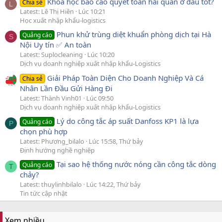
Khóa học báo cáo quyết toán hải quan ở đâu tốt?
Chia sẻ
L
Latest: Lê Thị Hiền
Lúc 10:21
Học xuất nhập khẩu-logistics
Phun khử trùng diệt khuẩn phòng dịch tại Hà
Quảng cáo
S
Nội Uy tín ✅ An toàn
Latest: Suplocleaning
Lúc 10:20
Dịch vụ doanh nghiệp xuất nhập khẩu-Logistics
Giải Pháp Toàn Diện Cho Doanh Nghiệp Và Cá
Chia sẻ
Nhân Lần Đầu Gửi Hàng Đi
Latest: Thành Vinh01
Lúc 09:50
Dịch vụ doanh nghiệp xuất nhập khẩu-Logistics
Lý do công tắc áp suất Danfoss KP1 là lựa
Quảng cáo
P
chọn phù hợp
Latest: Phương_bilalo
Lúc 15:58, Thứ bảy
Định hướng nghề nghiệp
Tại sao hệ thống nước nóng cần công tắc dòng
Quảng cáo
T
chảy?
Latest: thuylinhbilalo
Lúc 14:22, Thứ bảy
Tin tức cập nhật
Xem nhiều