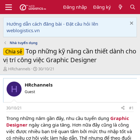
Đăng nhập
Đăng ký
Hướng dẫn cách đăng bài - Đặt câu hỏi lên
weblogistics.vn
Nhà tuyển dụng
Top những kỹ năng cần thiết dành cho
Chia sẻ
vị trí công việc Graphic Designer
T
N
HRchannels
30/10/21
h
g
r
à
HRchannels
e
y
H
a
g
Guest
d
ử
s
i
t
30/10/21
#1
a
Trong những năm gần đây, nhu cầu tuyển dụng
Graphic
r
Designer
ngày càng gia tăng. Hơn nữa đây cũng là công
t
e
việc được nhiều bạn trẻ quan tâm bởi mức thu nhập tốt và
r
có nhiều cơ hội việc làm hấp dẫn. Thế nhưng để theo đuổi