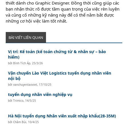
thiết dành cho Graphic Designer. Đồng thời cũng giúp các
bạn nhận thức rõ được tầm quan trọng của việc rèn luyện
và củng cố những kỹ năng này để có thể nắm bắt được
những cơ hội việc làm tốt nhất.
BÀI VIẾT LIÊN QUAN
Vị trí: Kế toán (kế toán chứng từ & nhân sự – bảo
hiểm)
bởi
Bình Tích Áp
,
25/3/26
Vận chuyển Lào Việt Logistics tuyển dụng nhân viên
nội bộ
bởi
vanchuyenlaoviet
,
17/10/25
tuyển dụng nhân viên nghiệp vụ
bởi
Trimico
,
14/5/25
Hà Nội tuyển dụng Nhân viên xuất nhập khẩu(28-35M)
bởi
Châm Bùi
,
10/4/25