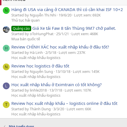
Hàng đi USA via cảng ở CANADA thì có cần khai ISF 10+2
N
Started by Nguyễn Thị Nhi
19/6/20
Lượt xem: 692K
Thủ tục hải quan
Giá Xe tải Faw 8 tấn Thùng 9M7 chở pallet.
Quảng cáo
Started by oToHungPhat
25/1/21
Lượt xem: 468K
Mua bán quốc tế
Review CHÍNH XÁC học xuất nhập khẩu ở đâu tốt?
H
Started by Hà Linh
2/5/18
Lượt xem: 237K
Học xuất nhập khẩu-logistics
Review học logistics ở đâu tốt
N
Started by Nguyễn Sung
13/10/18
Lượt xem: 145K
Học xuất nhập khẩu-logistics
Học xuất nhập khẩu ở Eximtrain có tốt không?
L
Started by linhle2018
13/7/18
Lượt xem: 107K
Học xuất nhập khẩu-logistics
Review học xuất nhập khẩu – logistics online ở đâu tốt
T
Started by Thành Dung
3/3/20
Lượt xem: 66K
Học xuất nhập khẩu-logistics
Nhà tuyển dụng