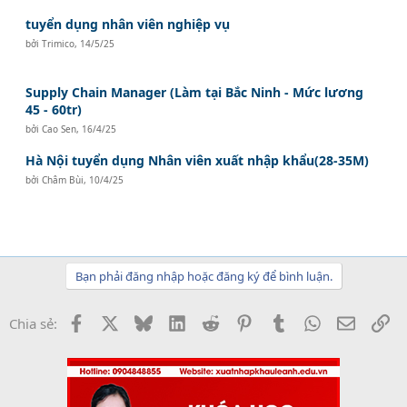
tuyển dụng nhân viên nghiệp vụ
bởi
Trimico
,
14/5/25
Supply Chain Manager (Làm tại Bắc Ninh - Mức lương
45 - 60tr)
bởi
Cao Sen
,
16/4/25
Hà Nội tuyển dụng Nhân viên xuất nhập khẩu(28-35M)
bởi
Châm Bùi
,
10/4/25
Bạn phải đăng nhập hoặc đăng ký để bình luận.
Facebook
X
Bluesky
LinkedIn
Reddit
Pinterest
Tumblr
WhatsApp
Email
Li
Chia sẻ: