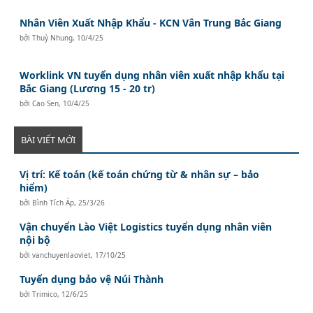
Nhân Viên Xuất Nhập Khẩu - KCN Vân Trung Bắc Giang
bởi
Thuỳ Nhung
,
10/4/25
Worklink VN tuyển dụng nhân viên xuất nhập khẩu tại
Bắc Giang (Lương 15 - 20 tr)
bởi
Cao Sen
,
10/4/25
BÀI VIẾT MỚI
Vị trí: Kế toán (kế toán chứng từ & nhân sự – bảo
hiểm)
bởi
Bình Tích Áp
,
25/3/26
Vận chuyển Lào Việt Logistics tuyển dụng nhân viên
nội bộ
bởi
vanchuyenlaoviet
,
17/10/25
Tuyển dụng bảo vệ Núi Thành
bởi
Trimico
,
12/6/25