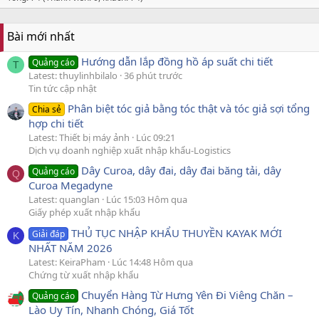
Bài mới nhất
Hướng dẫn lắp đồng hồ áp suất chi tiết
Quảng cáo
T
Latest: thuylinhbilalo
36 phút trước
Tin tức cập nhật
Phân biệt tóc giả bằng tóc thật và tóc giả sợi tổng
Chia sẻ
hợp chi tiết
Latest: Thiết bị máy ảnh
Lúc 09:21
Dịch vụ doanh nghiệp xuất nhập khẩu-Logistics
Dây Curoa, dây đai, dây đai băng tải, dây
Quảng cáo
Q
Curoa Megadyne
Latest: quanglan
Lúc 15:03 Hôm qua
Giấy phép xuất nhập khẩu
THỦ TỤC NHẬP KHẨU THUYỀN KAYAK MỚI
Giải đáp
K
NHẤT NĂM 2026
Latest: KeiraPham
Lúc 14:48 Hôm qua
Chứng từ xuất nhập khẩu
Chuyển Hàng Từ Hưng Yên Đi Viêng Chăn –
Quảng cáo
Lào Uy Tín, Nhanh Chóng, Giá Tốt