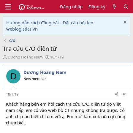
Đăng nhập
Đăng ký
Hướng dẫn cách đăng bài - Đặt câu hỏi lên
weblogistics.vn
C/O
Tra cứu C/O điện tử
T
N
Dương Hoàng Nam
18/1/19
h
g
r
à
Dương Hoàng Nam
e
y
D
a
g
New member
d
ử
s
i
t
18/1/19
#1
a
Khách hàng bên em hỏi cách tra cứu C/O điện tử do việt
r
nam cấp, em có vào web bộ CT nhưng không tra được. Có
t
e
anh chị nào biết chỉ em với ạ. Em mới làm xnk nên gì cũng
r
chưa biết.