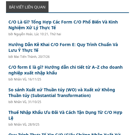
BÀI VIẾT LIÊN QUAN
C/O Là Gì? Tổng Hợp Các Form C/O Phổ Biến Và Kinh
Nghiệm Xử Lý Thực Tế
bởi
Nguyễn Hoài
,
Lúc 10:21, Thứ hai
Hướng Dẫn Kê Khai C/O Form E: Quy Trình Chuẩn Và
Lưu Ý Thực Tế
bởi
Mai Tiến Thành
,
20/7/26
C/O form E là gì? Hướng dẫn chi tiết từ A–Z cho doanh
nghiệp xuất nhập khẩu
bởi
Nhân Vũ
,
16/11/25
So sánh Xuất xứ Thuần túy (WO) và Xuất xứ Không
Thuần túy (Substantial Transformation)
bởi
Nhân Vũ
,
31/10/25
Thuế Nhập Khẩu Ưu Đãi Và Cách Tận Dụng Từ C/O Hợp
Lệ
bởi
Nhân Vũ
,
28/9/25
Quy Trình Thực Tế Xin C/O (Giấy Chứng Nhận Xuất Xứ