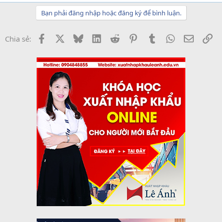
Bạn phải đăng nhập hoặc đăng ký để bình luận.
Facebook
X
Bluesky
LinkedIn
Reddit
Pinterest
Tumblr
WhatsApp
Email
Li
Chia sẻ: