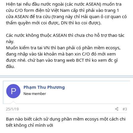
Hiện tại nếu đầu nước ngoài (các nước ASEAN) muốn tra
cứu C/O form điện tử Việt Nam cấp thì phải vào trang 1
cửa ASEAN để tra cứu (trang này chỉ Hải quan ỏ cơ quan có
thẩm quyền mới coi được, DN thì ko coi được).
học xuất
nhập khẩu nâng cao
Các nước không thuộc ASEAN thì chưa cho hỗ trợ thao tác
này.
Muốn kiểm tra tai VN thì bạn phải có phần mềm ecosys,
đang nhập vào tài khoản mà bạn xin C/O đó mới xem
được nhé. chứ bạn vào trang web BCT thì ko xem đc gì
đâu.
Phạm Thu Phương
P
New member
25/1/19
#3
Bạn nào biết cách sử dụng phần mềm ecosys một cách chi
tiết không chỉ mình với