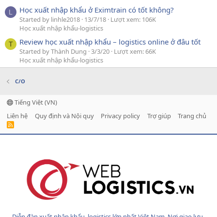
Học xuất nhập khẩu ở Eximtrain có tốt không?
L
Started by linhle2018
13/7/18
Lượt xem: 106K
Học xuất nhập khẩu-logistics
Review học xuất nhập khẩu – logistics online ở đâu tốt
T
Started by Thành Dung
3/3/20
Lượt xem: 66K
Học xuất nhập khẩu-logistics
C/O
Tiếng Việt (VN)
Liên hệ
Quy định và Nội quy
Privacy policy
Trợ giúp
Trang chủ
R
S
S
Diễn đàn xuất nhập khẩu, logistics lớn nhất Việt Nam. Nơi giao lưu,