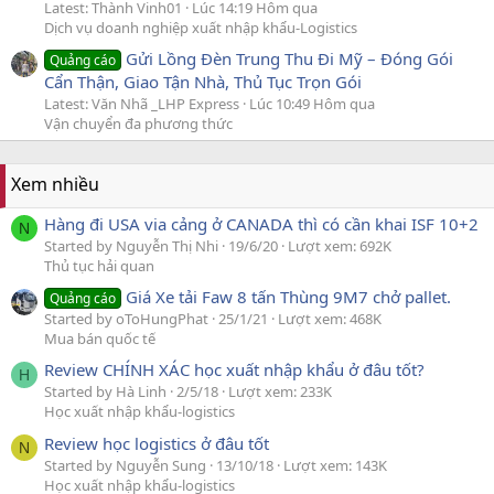
Latest: Thành Vinh01
Lúc 14:19 Hôm qua
Dịch vụ doanh nghiệp xuất nhập khẩu-Logistics
Gửi Lồng Đèn Trung Thu Đi Mỹ – Đóng Gói
Quảng cáo
Cẩn Thận, Giao Tận Nhà, Thủ Tục Trọn Gói
Latest: Văn Nhã _LHP Express
Lúc 10:49 Hôm qua
Vận chuyển đa phương thức
Xem nhiều
Hàng đi USA via cảng ở CANADA thì có cần khai ISF 10+2
N
Started by Nguyễn Thị Nhi
19/6/20
Lượt xem: 692K
Thủ tục hải quan
Giá Xe tải Faw 8 tấn Thùng 9M7 chở pallet.
Quảng cáo
Started by oToHungPhat
25/1/21
Lượt xem: 468K
Mua bán quốc tế
Review CHÍNH XÁC học xuất nhập khẩu ở đâu tốt?
H
Started by Hà Linh
2/5/18
Lượt xem: 233K
Học xuất nhập khẩu-logistics
Review học logistics ở đâu tốt
N
Started by Nguyễn Sung
13/10/18
Lượt xem: 143K
Học xuất nhập khẩu-logistics