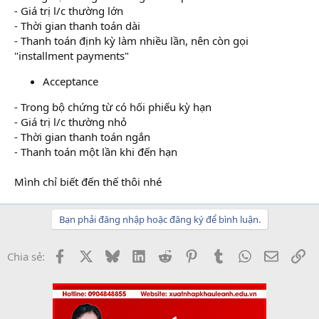
- Giá trị l/c thường lớn
- Thời gian thanh toán dài
- Thanh toán định kỳ làm nhiều lần, nên còn gọi
"installment payments"
Acceptance
- Trong bộ chứng từ có hối phiếu kỳ hạn
- Giá trị l/c thường nhỏ
- Thời gian thanh toán ngắn
- Thanh toán một lần khi đến hạn
Mình chỉ biết đến thế thôi nhé
Bạn phải đăng nhập hoặc đăng ký để bình luận.
Facebook
X
Bluesky
LinkedIn
Reddit
Pinterest
Tumblr
WhatsApp
Email
Li
Chia sẻ: