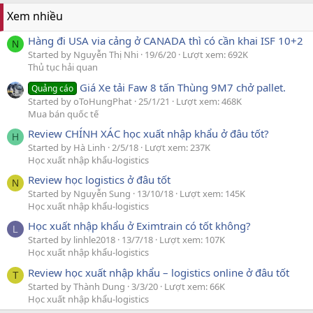
Xem nhiều
Hàng đi USA via cảng ở CANADA thì có cần khai ISF 10+2
N
Started by Nguyễn Thị Nhi
19/6/20
Lượt xem: 692K
Thủ tục hải quan
Giá Xe tải Faw 8 tấn Thùng 9M7 chở pallet.
Quảng cáo
Started by oToHungPhat
25/1/21
Lượt xem: 468K
Mua bán quốc tế
Review CHÍNH XÁC học xuất nhập khẩu ở đâu tốt?
H
Started by Hà Linh
2/5/18
Lượt xem: 237K
Học xuất nhập khẩu-logistics
Review học logistics ở đâu tốt
N
Started by Nguyễn Sung
13/10/18
Lượt xem: 145K
Học xuất nhập khẩu-logistics
Học xuất nhập khẩu ở Eximtrain có tốt không?
L
Started by linhle2018
13/7/18
Lượt xem: 107K
Học xuất nhập khẩu-logistics
Review học xuất nhập khẩu – logistics online ở đâu tốt
T
Started by Thành Dung
3/3/20
Lượt xem: 66K
Học xuất nhập khẩu-logistics