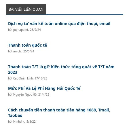
BÀI VIẾT LIÊN QUAN
Dịch vụ tư vấn kế toán online qua điện thoại, email
bởi
pumapaint
,
26/9/24
Thanh toán quốc tế
bởi
an chi
,
25/5/24
Thanh toán T/T là gì? Kiến thức tổng quát về T/T năm
2023
bởi
Cao Xuân Linh
,
17/10/23
Mức Phí Và Lệ Phí Hàng Hải Quốc Tế
bởi
Nguyễn Ngọc Hồ
,
21/4/23
Cách chuyển tiền thanh toán tiền hàng 1688, Tmall,
Taobao
bởi
Ninhdhc
,
5/8/22