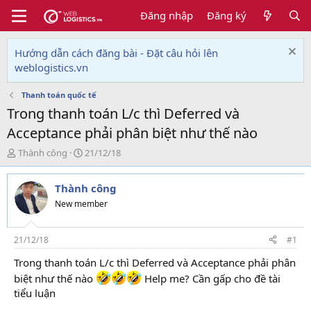
Đăng nhập
Đăng ký
Hướng dẫn cách đăng bài - Đặt câu hỏi lên
weblogistics.vn
Thanh toán quốc tế
Trong thanh toán L/c thì Deferred và
Acceptance phải phân biệt như thế nào
T
N
Thành công
21/12/18
h
g
r
à
Thành công
e
y
a
g
New member
d
ử
s
i
t
21/12/18
#1
a
Trong thanh toán L/c thì Deferred và Acceptance phải phân
r
t
biệt như thế nào
Help me? Cần gấp cho đề tài
e
tiểu luận
r