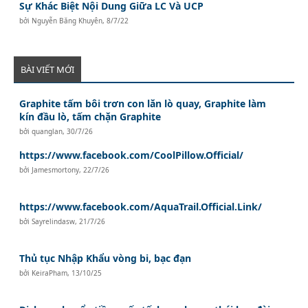
Sự Khác Biệt Nội Dung Giữa LC Và UCP
bởi
Nguyễn Băng Khuyên
,
8/7/22
BÀI VIẾT MỚI
Graphite tấm bôi trơn con lăn lò quay, Graphite làm
kín đầu lò, tấm chặn Graphite
bởi
quanglan
,
30/7/26
https://www.facebook.com/CoolPillow.Official/
bởi
Jamesmortony
,
22/7/26
https://www.facebook.com/AquaTrail.Official.Link/
bởi
Sayrelindasw
,
21/7/26
Thủ tục Nhập Khẩu vòng bi, bạc đạn
bởi
KeiraPham
,
13/10/25