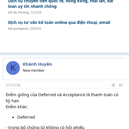
Dịch vụ chuyển tiền quốc tế, hong kong, thái lan, đài
loan uy tín nhanh chóng
bởi
Ms Phương
,
12/3/25
Dịch vụ tư vấn kế toán online qua điện thoại, email
bởi
pumapaint
,
26/9/24
Khánh Huyền
K
New member
21/12/18
#2
Điểm giống của Deferred và Acceptance là thanh toán có
kỳ hạn
Điểm khác:
Deferred
- trong bộ chứng từ không có hối phiếu