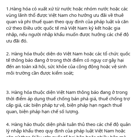
1.Hàng hóa có xuất xứ từ nước hoặc nhóm nước hoặc các
vùng lãnh thổ được Việt Nam cho hưởng ưu đãi về thuê
quan và phi thuế quan theo quy định của pháp luật và căn
cứ theo Điều ước quốc tế mà Việt Nam ký kết hoặc gia
nhập, nếu người nhập khẩu muốn được hưởng các chế độ
ưu đãi đó.
khóa học nghiệp vụ logistics
2. Hàng hóa thuộc diện do Việt Nam hoặc các tổ chức quốc
tế thông báo đang ở trong thời điểm có nguy cơ gây hại
đến an toàn xã hội, sức khỏe của cộng động hoặc vệ sinh
môi trường cần được kiểm soát;
khóa học kế toán thực
hành
3. Hàng hóa thuộc diện Việt Nam thông báo đang ở trong
thời điểm áp dụng thuế chống bán phá giá, thuế chống trợ
cấp giá, các biện pháp tự vệ, biện pháp hạn ngạch thuế
quan, biện pháp hạn chế số lượng.
4. Hàng háo thuộc diện phải tuân thủ theo các chế độ quản
lý nhập khẩu theo quy định của pháp luật Việt Nam hoặc
căn cứ theo Điều ước quốc tế hai bên hoặc nhiều bên mà