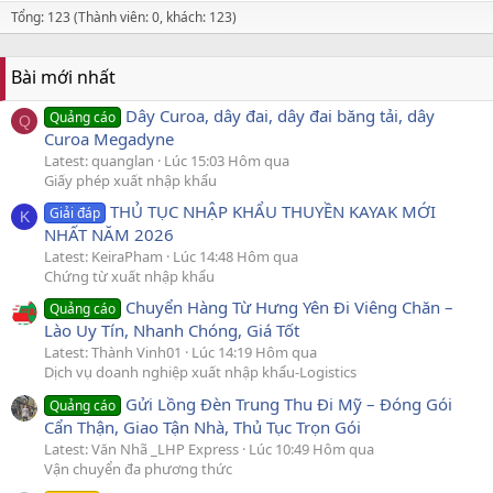
Tổng: 123 (Thành viên: 0, khách: 123)
Bài mới nhất
Dây Curoa, dây đai, dây đai băng tải, dây
Quảng cáo
Q
Curoa Megadyne
Latest: quanglan
Lúc 15:03 Hôm qua
Giấy phép xuất nhập khẩu
THỦ TỤC NHẬP KHẨU THUYỀN KAYAK MỚI
Giải đáp
K
NHẤT NĂM 2026
Latest: KeiraPham
Lúc 14:48 Hôm qua
Chứng từ xuất nhập khẩu
Chuyển Hàng Từ Hưng Yên Đi Viêng Chăn –
Quảng cáo
Lào Uy Tín, Nhanh Chóng, Giá Tốt
Latest: Thành Vinh01
Lúc 14:19 Hôm qua
Dịch vụ doanh nghiệp xuất nhập khẩu-Logistics
Gửi Lồng Đèn Trung Thu Đi Mỹ – Đóng Gói
Quảng cáo
Cẩn Thận, Giao Tận Nhà, Thủ Tục Trọn Gói
Latest: Văn Nhã _LHP Express
Lúc 10:49 Hôm qua
Vận chuyển đa phương thức