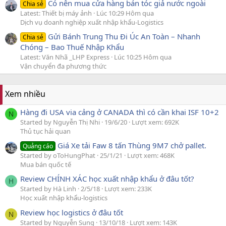
Có nên mua cửa hàng bán tóc giả nước ngoài
Chia sẻ
Latest: Thiết bị máy ảnh
Lúc 10:29 Hôm qua
Dịch vụ doanh nghiệp xuất nhập khẩu-Logistics
Gửi Bánh Trung Thu Đi Úc An Toàn – Nhanh
Chia sẻ
Chóng – Bao Thuế Nhập Khẩu
Latest: Văn Nhã _LHP Express
Lúc 10:25 Hôm qua
Vận chuyển đa phương thức
Xem nhiều
Hàng đi USA via cảng ở CANADA thì có cần khai ISF 10+2
N
Started by Nguyễn Thị Nhi
19/6/20
Lượt xem: 692K
Thủ tục hải quan
Giá Xe tải Faw 8 tấn Thùng 9M7 chở pallet.
Quảng cáo
Started by oToHungPhat
25/1/21
Lượt xem: 468K
Mua bán quốc tế
Review CHÍNH XÁC học xuất nhập khẩu ở đâu tốt?
H
Started by Hà Linh
2/5/18
Lượt xem: 233K
Học xuất nhập khẩu-logistics
Review học logistics ở đâu tốt
N
Started by Nguyễn Sung
13/10/18
Lượt xem: 143K