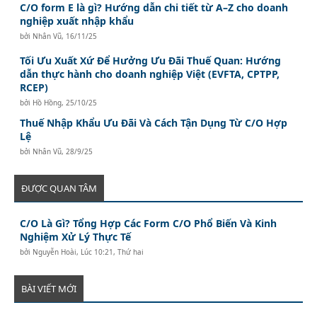
C/O form E là gì? Hướng dẫn chi tiết từ A–Z cho doanh
nghiệp xuất nhập khẩu
bởi
Nhân Vũ
,
16/11/25
Tối Ưu Xuất Xứ Để Hưởng Ưu Đãi Thuế Quan: Hướng
dẫn thực hành cho doanh nghiệp Việt (EVFTA, CPTPP,
RCEP)
bởi
Hồ Hồng
,
25/10/25
Thuế Nhập Khẩu Ưu Đãi Và Cách Tận Dụng Từ C/O Hợp
Lệ
bởi
Nhân Vũ
,
28/9/25
ĐƯỢC QUAN TÂM
C/O Là Gì? Tổng Hợp Các Form C/O Phổ Biến Và Kinh
Nghiệm Xử Lý Thực Tế
bởi
Nguyễn Hoài
,
Lúc 10:21, Thứ hai
BÀI VIẾT MỚI