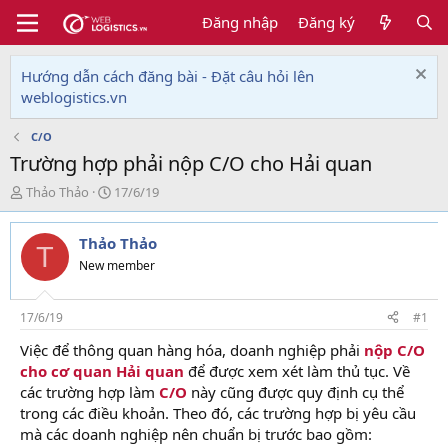
Đăng nhập
Đăng ký
Hướng dẫn cách đăng bài - Đặt câu hỏi lên
weblogistics.vn
C/O
Trường hợp phải nộp C/O cho Hải quan
T
N
Thảo Thảo
17/6/19
h
g
r
à
Thảo Thảo
e
y
T
a
g
New member
d
ử
s
i
t
17/6/19
#1
a
Việc để thông quan hàng hóa, doanh nghiệp phải
nộp C/O
r
cho cơ quan Hải quan
để được xem xét làm thủ tục. Về
t
e
các trường hợp làm
C/O
này cũng được quy định cụ thể
r
trong các điều khoản. Theo đó, các trường hợp bị yêu cầu
mà các doanh nghiệp nên chuẩn bị trước bao gồm: