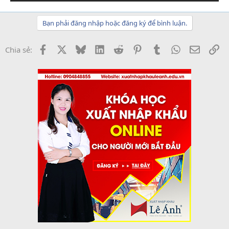
Bạn phải đăng nhập hoặc đăng ký để bình luận.
Facebook
X
Bluesky
LinkedIn
Reddit
Pinterest
Tumblr
WhatsApp
Email
Li
Chia sẻ: