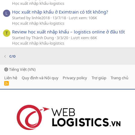
Học xuất nhập khẩu-logistics
Học xuất nhập khẩu ở Eximtrain có tốt không?
L
Started by linhle2018
13/7/18
Lượt xem: 106K
Học xuất nhập khẩu-logistics
Review học xuất nhập khẩu – logistics online ở đâu tốt
T
Started by Thành Dung
3/3/20
Lượt xem: 66K
Học xuất nhập khẩu-logistics
C/O
Tiếng Việt (VN)
Liên hệ
Quy định và Nội quy
Privacy policy
Trợ giúp
Trang chủ
R
S
S