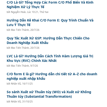
C/O Là Gì? Tổng Hợp Các Form C/O Phổ Biến Và Kinh
Nghiệm Xử Lý Thực Tế
bởi
Nguyễn Hoài
,
Lúc 10:21, Thứ hai
Hướng Dẫn Kê Khai C/O Form E: Quy Trình Chuẩn Và
Lưu Ý Thực Tế
bởi
Mai Tiến Thành
,
20/7/26
Quy Tắc Xuất Xứ GSP: Hướng Dẫn Thực Chiến Cho
Doanh Nghiệp Xuất Khẩu
bởi
Mai Tiến Thành
,
20/7/26
LVC Là Gì? Hướng Dẫn Cách Tính Hàm Lượng Giá Trị
Khu Vực (RVC) Chính Xác Nhất
bởi
Mai Tiến Thành
,
9/7/26
C/O form E là gì? Hướng dẫn chi tiết từ A–Z cho doanh
nghiệp xuất nhập khẩu
bởi
Nhân Vũ
,
16/11/25
So sánh Xuất xứ Thuần túy (WO) và Xuất xứ Không
Thuần túy (Substantial Transformation)
bởi
Nhân Vũ
,
31/10/25