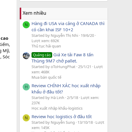
Xem nhiều
Hàng đi USA via cảng ở CANADA thì
N
có cần khai ISF 10+2
Started by Nguyễn Thị Nhi
19/6/20
 cao
Lượt xem: 692K
Kiếm,
Thủ tục hải quan
g Mỹ,
Giá Xe tải Faw 8 tấn
Quảng cáo
, Sóc
Thùng 9M7 chở pallet.
Started by oToHungPhat
25/1/21
Lượt
xem: 468K
Mua bán quốc tế
Review CHÍNH XÁC học xuất nhập
H
khẩu ở đâu tốt?
Started by Hà Linh
2/5/18
Lượt xem:
237K
Học xuất nhập khẩu-logistics
Review học logistics ở đâu tốt
N
Started by Nguyễn Sung
13/10/18
Lượt
xem: 145K