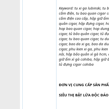
Keyword: tu xi ga lubinski, tu 
cắm điện, tu bao quan cigar c
cắm điện cao cấp, hộp giữ ẩm 
quản cigar, hộp đựng cigar, h
hop bao quan cigar, hop dung c
cigar, tủ bảo quản cigar, tủ đ
cigar, tu bao quan cigar, tu d
cigar, bao da xi ga, bao da du
cigar, phu kien xi ga, phu kie
nội, hộp bảo quản xì gà hcm, 
giữ ẩm xì gà cohiba, hộp giữ 
tủ đựng cigar cohiba
ĐƠN VỊ CUNG CẤP SẢN PH
SIÊU THỊ BẬT LỬA ĐỘC ĐÁO