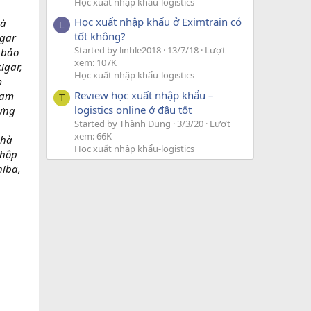
Học xuất nhập khẩu-logistics
Học xuất nhập khẩu ở Eximtrain có
gà
L
tốt không?
igar
Started by linhle2018
13/7/18
Lượt
 bảo
xem: 107K
igar,
Học xuất nhập khẩu-logistics
m
Review học xuất nhập khẩu –
 am
T
logistics online ở đâu tốt
đựng
Started by Thành Dung
3/3/20
Lượt
xem: 66K
 hà
Học xuất nhập khẩu-logistics
 hộp
hiba,