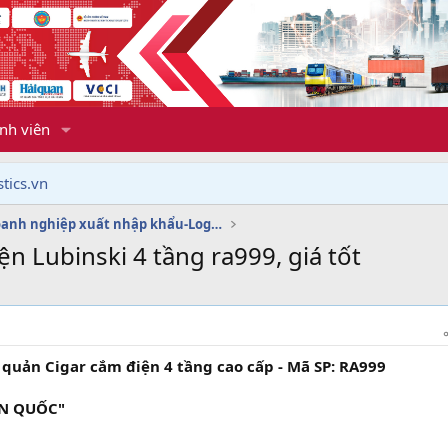
nh viên
tics.vn
Dịch vụ doanh nghiệp xuất nhập khẩu-Logistics
n Lubinski 4 tầng ra999, giá tốt
quản Cigar cắm điện 4 tầng cao cấp - Mã SP: RA999
ÀN QUỐC"