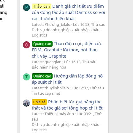
Đánh giá chi tiết ưu điểm
Hải
Thảo luận
P
của Công tắc áp suất Danfoss so với
Lạng
các thương hiệu khác
ng
Latest: Phương_bilalo
Lúc 16:58, Thứ sáu
Dịch vụ doanh nghiệp xuất nhập khẩu-
Logistics
Than điện cực, điện cực
Quảng cáo
Q
EDM, Graphite lõi inox, bột than
chì, vảy Graphite
Latest: quanglan
Lúc 16:13, Thứ sáu
Bảo hiểm hàng hóa
Hướng dẫn lắp đồng hồ
Quảng cáo
T
áp suất chi tiết
Latest: thuylinhbilalo
Lúc 12:07, Thứ sáu
Tin tức cập nhật
Phân biệt tóc giả bằng tóc
Chia sẻ
thật và tóc giả sợi tổng hợp chi tiết
Latest: Thiết bị máy ảnh
Lúc 09:21, Thứ
sáu
Dịch vụ doanh nghiệp xuất nhập khẩu-
Logistics