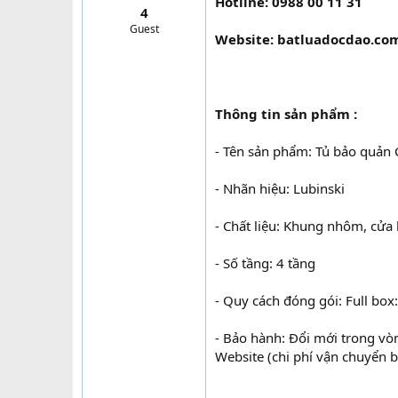
Hotline: 0988 00 11 31
4
t
Guest
e
Website: batluadocdao.co
r
Thông tin sản phẩm :
- Tên sản phẩm: Tủ bảo quản 
- Nhãn hiệu: Lubinski
- Chất liệu: Khung nhôm, cửa 
- Số tầng: 4 tầng
- Quy cách đóng gói: Full box
- Bảo hành: Đổi mới trong vò
Website (chi phí vận chuyển 