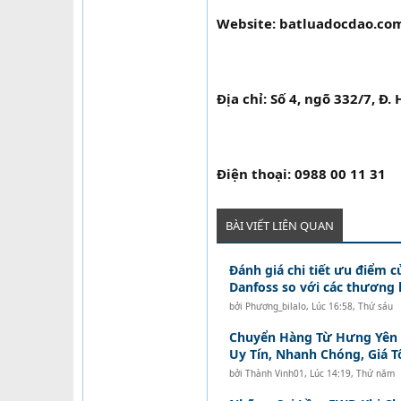
Website: batluadocdao.com
Địa chỉ: Số 4, ngõ 332/7, Đ.
Điện thoại: 0988 00 11 31
BÀI VIẾT LIÊN QUAN
Đánh giá chi tiết ưu điểm c
Danfoss so với các thương 
bởi
Phương_bilalo
,
Lúc 16:58, Thứ sáu
Chuyển Hàng Từ Hưng Yên Đ
Uy Tín, Nhanh Chóng, Giá T
bởi
Thành Vinh01
,
Lúc 14:19, Thứ năm