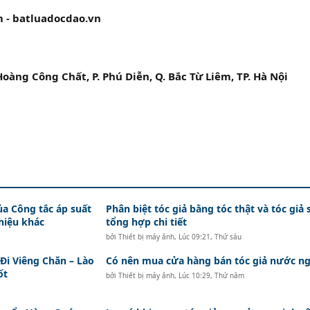
 - batluadocdao.vn
 Hoàng Công Chất, P. Phú Diễn, Q. Bắc Từ Liêm, TP. Hà Nội
ủa Công tắc áp suất
Phân biệt tóc giả bằng tóc thật và tóc giả 
hiệu khác
tổng hợp chi tiết
bởi
Thiết bị máy ảnh
,
Lúc 09:21, Thứ sáu
i Viêng Chăn – Lào
Có nên mua cửa hàng bán tóc giả nước ng
ốt
bởi
Thiết bị máy ảnh
,
Lúc 10:29, Thứ năm