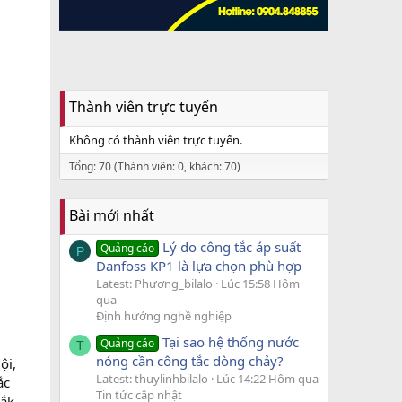
Thành viên trực tuyến
Không có thành viên trực tuyến.
Tổng: 70 (Thành viên: 0, khách: 70)
Bài mới nhất
Lý do công tắc áp suất
Quảng cáo
P
Danfoss KP1 là lựa chọn phù hợp
Latest: Phương_bilalo
Lúc 15:58 Hôm
qua
Định hướng nghề nghiệp
Tại sao hệ thống nước
Quảng cáo
T
nóng cần công tắc dòng chảy?
ội,
Latest: thuylinhbilalo
Lúc 14:22 Hôm qua
ắc
Tin tức cập nhật
Đắk