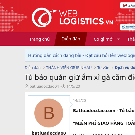
Diễn đàn
Trang chủ
Có gì mới
Thà
Hướng dẫn cách đăng bài - Đặt câu hỏi lên weblogis
Diễn đàn
THÀNH VIÊN GIÚP NHAU
Tư vấn
Tủ bảo quản giữ ẩm xì gà cắm điệ
T
N
batluadocdao04
14/5/20
h
g
r
à
14/5/20
e
y
B
a
g
Batluadocdao.com - Tủ bảo 
d
ử
s
i
"MIỄN PHÍ GIAO HÀNG TO
t
a
batluadocdao0
r