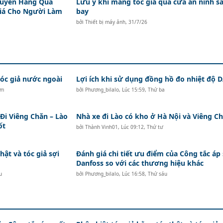
huyển Hàng Quá
Lưu ý khi mang tóc giả qua cửa an ninh s
Giá Cho Người Làm
bay
bởi
Thiết bị máy ảnh
,
31/7/26
c giả nước ngoài
Lợi ích khi sử dụng đồng hồ đo nhiệt độ
ăm
bởi
Phương_bilalo
,
Lúc 15:59, Thứ ba
i Viêng Chăn – Lào
Nhà xe đi Lào có kho ở Hà Nội và Viêng Ch
ốt
bởi
Thành Vinh01
,
Lúc 09:12, Thứ tư
hật và tóc giả sợi
Đánh giá chi tiết ưu điểm của Công tắc áp
Danfoss so với các thương hiệu khác
u
bởi
Phương_bilalo
,
Lúc 16:58, Thứ sáu