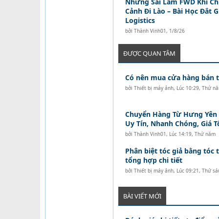
Những Sai Lầm FWD Khi C
Cảnh Đi Lào – Bài Học Đắt 
Logistics
bởi
Thành Vinh01
,
1/8/26
ĐƯỢC QUAN TÂM
Có nên mua cửa hàng bán tó
bởi
Thiết bị máy ảnh
,
Lúc 10:29, Thứ n
Chuyển Hàng Từ Hưng Yên Đ
Uy Tín, Nhanh Chóng, Giá T
bởi
Thành Vinh01
,
Lúc 14:19, Thứ năm
Phân biệt tóc giả bằng tóc t
tổng hợp chi tiết
bởi
Thiết bị máy ảnh
,
Lúc 09:21, Thứ sá
BÀI VIẾT MỚI