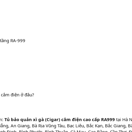
 tầng RA-999
) cắm điện ở đâu?
m:
Tủ bảo quản xì gà (Cigar) cắm điện cao cấp RA999
tại Hà N
ẵng, An Giang, Bà Rịa Vũng Tàu, Bạc Liêu, Bắc Kạn, Bắc Giang, B
ình Định, Bình Phước, Bình Thuận, Cà Mau, Cao Bằng, Cần Thơ, 