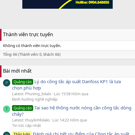
Thành viên trực tuyến
Không có thành viên trực tuyến.
Tổng: 66 (Thành viên: 0, khách: 66)
Bài mới nhất
Lý do công tắc áp suất Danfoss KP1 là lựa
Quảng cáo
P
chọn phù hợp
Latest: Phương_bilalo
Lúc 15:58 Hôm qua
Định hướng nghề nghiệp
Tại sao hệ thống nước nóng cần công tắc dòng
Quảng cáo
T
chảy?
Latest: thuylinhbilalo
Lúc 14:22 Hôm qua
Tin tức cập nhật
Đánh giá chi tiết ưu điểm của Công tắc áp suất
Thảo luận