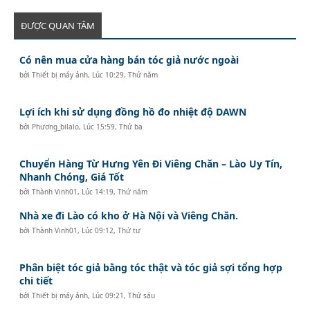
ĐƯỢC QUAN TÂM
Có nên mua cửa hàng bán tóc giả nước ngoài
bởi
Thiết bị máy ảnh
,
Lúc 10:29, Thứ năm
Lợi ích khi sử dụng đồng hồ đo nhiệt độ DAWN
bởi
Phương_bilalo
,
Lúc 15:59, Thứ ba
Chuyển Hàng Từ Hưng Yên Đi Viêng Chăn – Lào Uy Tín,
Nhanh Chóng, Giá Tốt
bởi
Thành Vinh01
,
Lúc 14:19, Thứ năm
Nhà xe đi Lào có kho ở Hà Nội và Viêng Chăn.
bởi
Thành Vinh01
,
Lúc 09:12, Thứ tư
Phân biệt tóc giả bằng tóc thật và tóc giả sợi tổng hợp
chi tiết
bởi
Thiết bị máy ảnh
,
Lúc 09:21, Thứ sáu