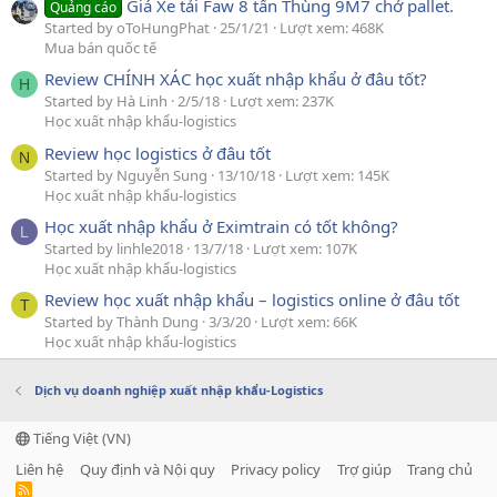
Giá Xe tải Faw 8 tấn Thùng 9M7 chở pallet.
Quảng cáo
Started by oToHungPhat
25/1/21
Lượt xem: 468K
Mua bán quốc tế
Review CHÍNH XÁC học xuất nhập khẩu ở đâu tốt?
H
Started by Hà Linh
2/5/18
Lượt xem: 237K
Học xuất nhập khẩu-logistics
Review học logistics ở đâu tốt
N
Started by Nguyễn Sung
13/10/18
Lượt xem: 145K
Học xuất nhập khẩu-logistics
Học xuất nhập khẩu ở Eximtrain có tốt không?
L
Started by linhle2018
13/7/18
Lượt xem: 107K
Học xuất nhập khẩu-logistics
Review học xuất nhập khẩu – logistics online ở đâu tốt
T
Started by Thành Dung
3/3/20
Lượt xem: 66K
Học xuất nhập khẩu-logistics
Dịch vụ doanh nghiệp xuất nhập khẩu-Logistics
Tiếng Việt (VN)
Liên hệ
Quy định và Nội quy
Privacy policy
Trợ giúp
Trang chủ
R