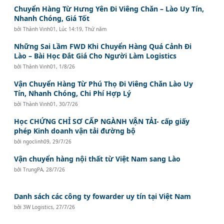
Chuyển Hàng Từ Hưng Yên Đi Viêng Chăn – Lào Uy Tín,
Nhanh Chóng, Giá Tốt
bởi
Thành Vinh01
,
Lúc 14:19, Thứ năm
Những Sai Lầm FWD Khi Chuyển Hàng Quá Cảnh Đi
Lào – Bài Học Đắt Giá Cho Người Làm Logistics
bởi
Thành Vinh01
,
1/8/26
Vận Chuyển Hàng Từ Phú Thọ Đi Viêng Chăn Lào Uy
Tín, Nhanh Chóng, Chi Phí Hợp Lý
bởi
Thành Vinh01
,
30/7/26
Học CHỨNG CHỈ SƠ CẤP NGÀNH VẬN TẢI- cấp giấy
phép Kinh doanh vận tải đường bộ
bởi
ngoclinh09
,
29/7/26
Vận chuyển hàng nội thất từ Việt Nam sang Lào
bởi
TrungPA
,
28/7/26
Danh sách các công ty fowarder uy tín tại Việt Nam
bởi
3W Logistics
,
27/7/26