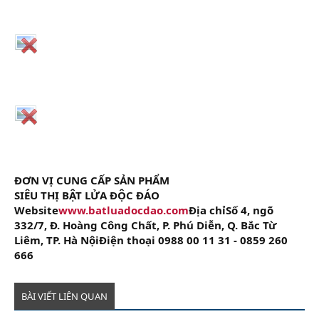
ĐƠN VỊ CUNG CẤP SẢN PHẨM
SIÊU THỊ BẬT LỬA ĐỘC ĐÁO
Website
www.batluadocdao.com
Địa chỉSố 4, ngõ
332/7, Đ. Hoàng Công Chất, P. Phú Diễn, Q. Bắc Từ
Liêm, TP. Hà NộiĐiện thoại 0988 00 11 31 - 0859 260
666
BÀI VIẾT LIÊN QUAN