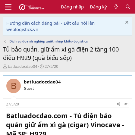
Đăng nhập
Đăng ký
Hướng dẫn cách đăng bài - Đặt câu hỏi lên
weblogistics.vn
Dịch vụ doanh nghiệp xuất nhập khẩu-Logistics
Tủ bảo quản, giữ ẩm xì gà điện 2 tầng 100
điếu H929 (quà biếu sếp)
T
N
batluadocdao04
27/5/20
h
g
r
à
batluadocdao04
e
y
B
a
g
Guest
d
ử
s
i
t
27/5/20
#1
a
Batluadocdao.com - Tủ điện bảo
r
t
quản giữ ẩm xì gà (cigar) Vinocave -
e
r
Mã SP: H929