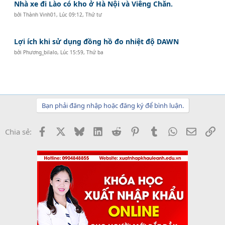
Nhà xe đi Lào có kho ở Hà Nội và Viêng Chăn.
bởi
Thành Vinh01
,
Lúc 09:12, Thứ tư
Lợi ích khi sử dụng đồng hồ đo nhiệt độ DAWN
bởi
Phương_bilalo
,
Lúc 15:59, Thứ ba
Bạn phải đăng nhập hoặc đăng ký để bình luận.
Facebook
X
Bluesky
LinkedIn
Reddit
Pinterest
Tumblr
WhatsApp
Email
Li
Chia sẻ: