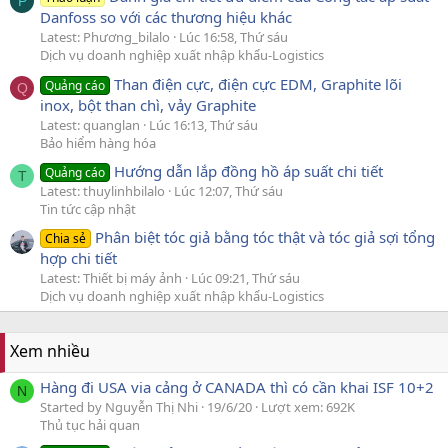
P
Danfoss so với các thương hiệu khác
Latest: Phương_bilalo
Lúc 16:58, Thứ sáu
Dịch vụ doanh nghiệp xuất nhập khẩu-Logistics
Than điện cực, điện cực EDM, Graphite lõi
Quảng cáo
Q
inox, bột than chì, vảy Graphite
Latest: quanglan
Lúc 16:13, Thứ sáu
Bảo hiểm hàng hóa
Hướng dẫn lắp đồng hồ áp suất chi tiết
Quảng cáo
T
Latest: thuylinhbilalo
Lúc 12:07, Thứ sáu
Tin tức cập nhật
Phân biệt tóc giả bằng tóc thật và tóc giả sợi tổng
Chia sẻ
hợp chi tiết
Latest: Thiết bị máy ảnh
Lúc 09:21, Thứ sáu
Dịch vụ doanh nghiệp xuất nhập khẩu-Logistics
Xem nhiều
Hàng đi USA via cảng ở CANADA thì có cần khai ISF 10+2
N
Started by Nguyễn Thị Nhi
19/6/20
Lượt xem: 692K
Thủ tục hải quan