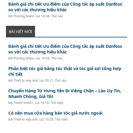
Đánh giá chi tiết ưu điểm của Công tắc áp suất Danfoss
so với các thương hiệu khác
bởi
Phương_bilalo
,
Lúc 16:58, Thứ sáu
BÀI VIẾT MỚI
Đánh giá chi tiết ưu điểm của Công tắc áp suất Danfoss
so với các thương hiệu khác
bởi
Phương_bilalo
,
Lúc 16:58, Thứ sáu
Phân biệt tóc giả bằng tóc thật và tóc giả sợi tổng hợp
chi tiết
bởi
Thiết bị máy ảnh
,
Lúc 09:21, Thứ sáu
Chuyển Hàng Từ Hưng Yên Đi Viêng Chăn – Lào Uy Tín,
Nhanh Chóng, Giá Tốt
bởi
Thành Vinh01
,
Lúc 14:19, Thứ năm
Có nên mua cửa hàng bán tóc giả nước ngoài
bởi
Thiết bị máy ảnh
,
Lúc 10:29, Thứ năm