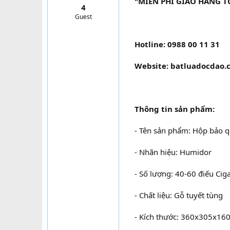
"MIỄN PHÍ GIAO HÀNG 
4
t
Guest
e
r
Hotline: 0988 00 11 31
Website: batluadocdao.
Thông tin sản phẩm:
- Tên sản phẩm: Hộp bảo 
- Nhãn hiệu: Humidor
- Số lượng: 40-60 điếu Cig
- Chất liệu: Gỗ tuyết tùng
- Kích thước: 360x305x1