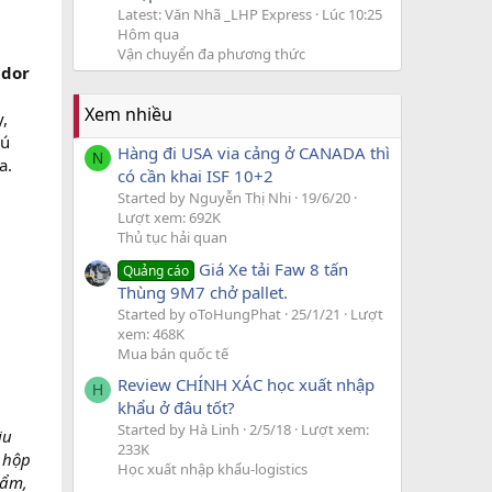
Latest: Văn Nhã _LHP Express
Lúc 10:25
Hôm qua
Vận chuyển đa phương thức
idor
Xem nhiều
,
hú
Hàng đi USA via cảng ở CANADA thì
N
a.
có cần khai ISF 10+2
Started by Nguyễn Thị Nhi
19/6/20
Lượt xem: 692K
Thủ tục hải quan
Giá Xe tải Faw 8 tấn
Quảng cáo
Thùng 9M7 chở pallet.
Started by oToHungPhat
25/1/21
Lượt
xem: 468K
Mua bán quốc tế
Review CHÍNH XÁC học xuất nhập
H
khẩu ở đâu tốt?
Started by Hà Linh
2/5/18
Lượt xem:
iu
233K
 hộp
Học xuất nhập khẩu-logistics
 ẩm,