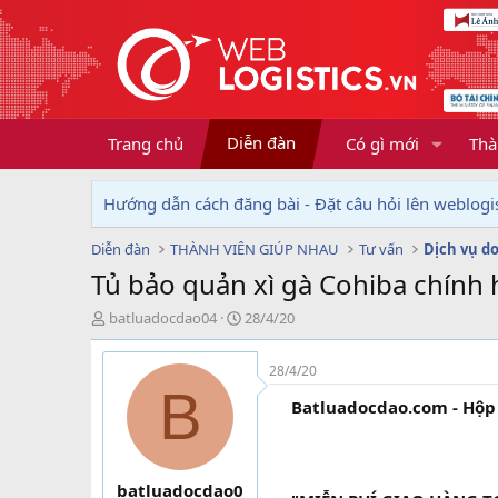
Diễn đàn
Trang chủ
Có gì mới
Thà
Hướng dẫn cách đăng bài - Đặt câu hỏi lên weblogis
Diễn đàn
THÀNH VIÊN GIÚP NHAU
Tư vấn
Tủ bảo quản xì gà Cohiba chính h
T
N
batluadocdao04
28/4/20
h
g
r
à
28/4/20
e
y
B
a
g
Batluadocdao.com - Hộp 
d
ử
s
i
t
a
batluadocdao0
r