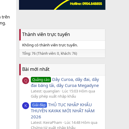
 trên
ng.
Thành viên trực tuyến
Không có thành viên trực tuyến.
Tổng: 76 (Thành viên: 0, khách: 76)
Bài mới nhất
Dây Curoa, dây đai, dây
Quảng cáo
Q
đai băng tải, dây Curoa Megadyne
Latest: quanglan
Lúc 15:03 Hôm qua
Giấy phép xuất nhập khẩu
THỦ TỤC NHẬP KHẨU
Giải đáp
K
THUYỀN KAYAK MỚI NHẤT NĂM
2026
Latest: KeiraPham
Lúc 14:48 Hôm qua
Chứng từ xuất nhập khẩu