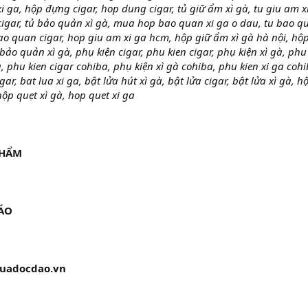
 ga, hộp đựng cigar, hop dung cigar, tủ giữ ẩm xì gà, tu giu am x
 cigar, tủ bảo quản xì gà, mua hop bao quan xi ga o dau, tu bao q
bao quan cigar, hop giu am xi ga hcm, hộp giữ ẩm xì gà hà nội, hộ
ảo quản xì gà, phụ kiện cigar, phu kien cigar, phụ kiện xì gà, phu
a, phu kien cigar cohiba, phụ kiện xì gà cohiba, phu kien xi ga cohi
gar, bat lua xi ga, bật lửa hút xì gà, bật lửa cigar, bật lửa xì gà, h
hộp quẹt xì gà, hop quet xi ga
PHẨM
ĐÁO
luadocdao.vn