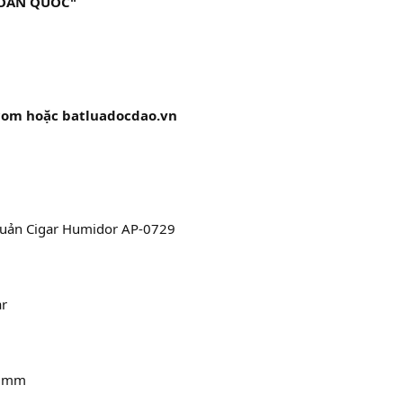
TOÀN QUỐC"
com hoặc batluadocdao.vn
quản Cigar Humidor AP-0729
ar
60mm