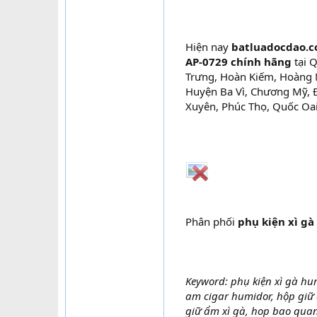
Hiện nay
batluadocdao.
AP-0729 chính hãng
tại 
Trưng, Hoàn Kiếm, Hoàng M
Huyện Ba Vì, Chương Mỹ, 
Xuyên, Phúc Thọ, Quốc Oai
Phân phối
phụ kiện xì gà
Keyword: phụ kiện xì gà hu
am cigar humidor, hộp giữ 
giữ ẩm xì gà, hop bao quan