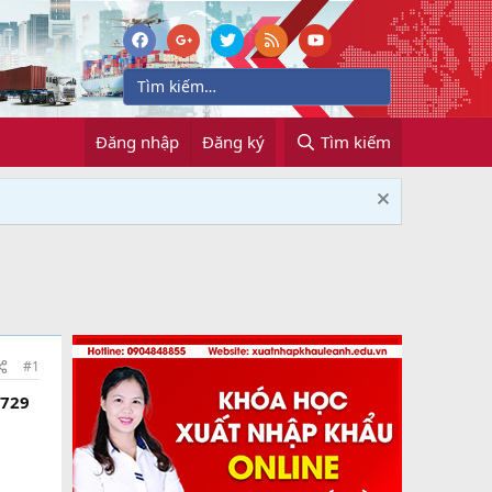
Đăng nhập
Đăng ký
Tìm kiếm
#1
0729