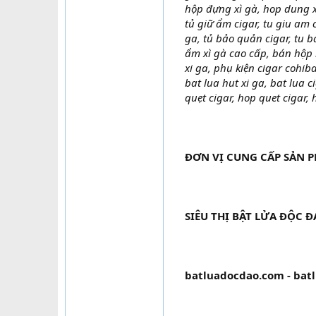
hộp đựng xì gà, hop dung xi
tủ giữ ẩm cigar, tu giu am
ga, tủ bảo quản cigar, tu 
ẩm xì gà cao cấp, bán hộp b
xi ga, phụ kiện cigar cohib
bat lua hut xi ga, bat lua ci
quẹt cigar, hop quet cigar, 
ĐƠN VỊ CUNG CẤP SẢN 
SIÊU THỊ BẬT LỬA ĐỘC 
batluadocdao.com - bat