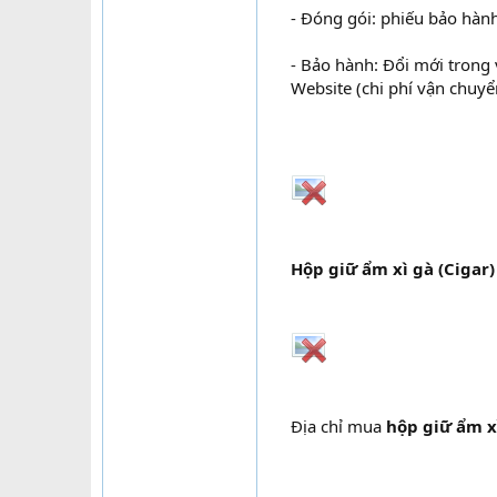
- Đóng gói: phiếu bảo hành
- Bảo hành: Đổi mới trong
Website (chi phí vận chuyể
Hộp giữ ẩm xì gà (Cigar
Địa chỉ mua
hộp giữ ẩm x