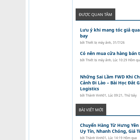
ĐƯỢC QUAN TÂM
Lưu ý khi mang tóc giả qua
bay
bởi
Thiết bị máy ảnh
,
31/7/26
Có nên mua cửa hàng bán tó
bởi
Thiết bị máy ảnh
,
Lúc 10:29 Hôm qu
Những Sai Lầm FWD Khi C
Cảnh Đi Lào – Bài Học Đắt 
Logistics
bởi
Thành Vinh01
,
Lúc 09:21, Thứ bảy
BÀI VIẾT MỚI
Chuyển Hàng Từ Hưng Yên Đ
Uy Tín, Nhanh Chóng, Giá T
bởi
Thành Vinh01
,
Lúc 14:19 Hôm qua