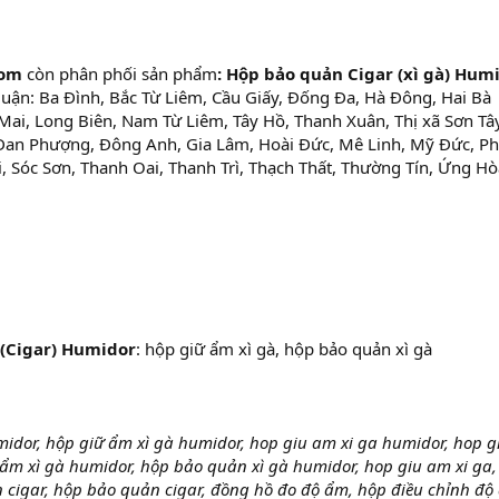
com
còn phân phối sản phẩm
: Hộp bảo quản Cigar (xì gà) Hum
Quận: Ba Đình, Bắc Từ Liêm, Cầu Giấy, Đống Đa, Hà Đông, Hai Bà
ai, Long Biên, Nam Từ Liêm, Tây Hồ, Thanh Xuân, Thị xã Sơn Tây
Đan Phượng, Đông Anh, Gia Lâm, Hoài Đức, Mê Linh, Mỹ Đức, P
, Sóc Sơn, Thanh Oai, Thanh Trì, Thạch Thất, Thường Tín, Ứng Hò
 (Cigar) Humidor
: hộp giữ ẩm xì gà, hộp bảo quản xì gà
midor, hộp giữ ẩm xì gà humidor, hop giu am xi ga humidor, hop g
ẩm xì gà humidor, hộp bảo quản xì gà humidor, hop giu am xi ga,
 cigar, hộp bảo quản cigar, đồng hồ đo độ ẩm, hộp điều chỉnh độ