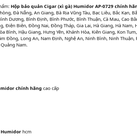
phẩm:
Hộp bảo quản Cigar (xì gà) Humidor AP-0729 chính hã
hòng, Đà Nẵng, An Giang, Bà Rịa Vũng Tàu, Bạc Liêu, Bắc Kạn, B
 Bình Dương, Bình Định, Bình Phước, Bình Thuận, Cà Mau, Cao Bằ
g, Điện Biên, Đồng Nai, Đồng Tháp, Gia Lai, Hà Giang, Hà Nam, 
Hòa Bình, Hậu Giang, Hưng Yên, Khánh Hòa, Kiên Giang, Kon Tum,
Lâm Đồng, Long An, Nam Định, Nghệ An, Ninh Bình, Ninh Thuận,
, Quảng Nam.
Humidor chính hãng
cao cấp
) Humidor
hcm