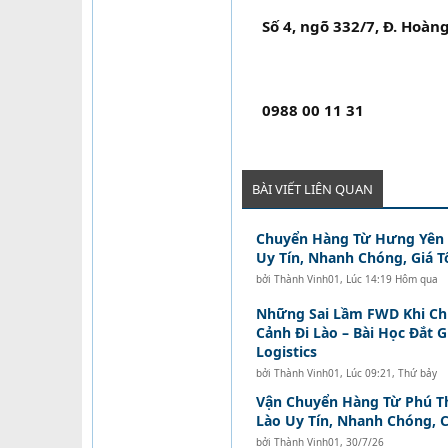
Số 4, ngõ 332/7, Đ. Hoàng
0988 00 11 31
BÀI VIẾT LIÊN QUAN
Chuyển Hàng Từ Hưng Yên Đ
Uy Tín, Nhanh Chóng, Giá T
bởi
Thành Vinh01
,
Lúc 14:19 Hôm qua
Những Sai Lầm FWD Khi C
Cảnh Đi Lào – Bài Học Đắt 
Logistics
bởi
Thành Vinh01
,
Lúc 09:21, Thứ bảy
Vận Chuyển Hàng Từ Phú Th
Lào Uy Tín, Nhanh Chóng, C
bởi
Thành Vinh01
,
30/7/26