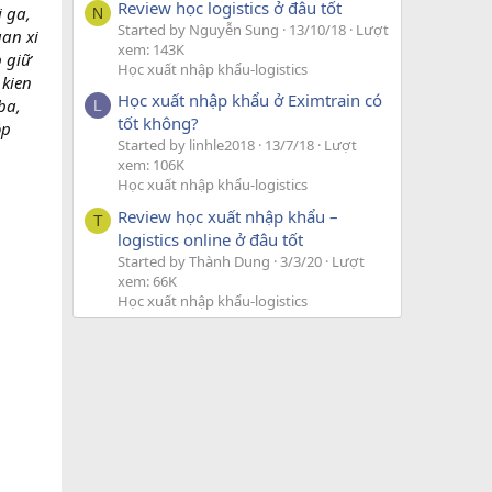
Review học logistics ở đâu tốt
i ga,
N
Started by Nguyễn Sung
13/10/18
Lượt
uan xi
xem: 143K
p giữ
Học xuất nhập khẩu-logistics
 kien
Học xuất nhập khẩu ở Eximtrain có
ba,
L
tốt không?
ộp
Started by linhle2018
13/7/18
Lượt
xem: 106K
Học xuất nhập khẩu-logistics
Review học xuất nhập khẩu –
T
logistics online ở đâu tốt
Started by Thành Dung
3/3/20
Lượt
xem: 66K
Học xuất nhập khẩu-logistics