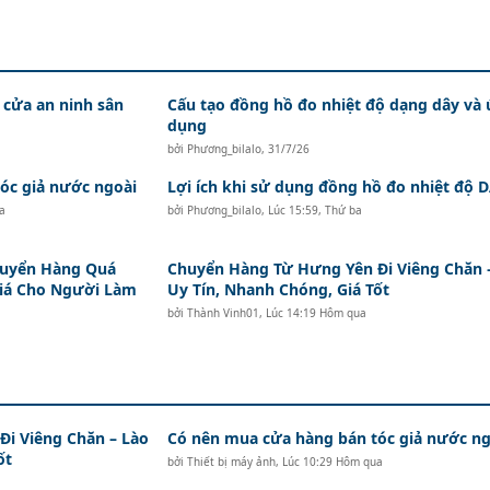
 cửa an ninh sân
Cấu tạo đồng hồ đo nhiệt độ dạng dây và
dụng
bởi
Phương_bilalo
,
31/7/26
c giả nước ngoài
Lợi ích khi sử dụng đồng hồ đo nhiệt độ
a
bởi
Phương_bilalo
,
Lúc 15:59, Thứ ba
huyển Hàng Quá
Chuyển Hàng Từ Hưng Yên Đi Viêng Chăn 
Giá Cho Người Làm
Uy Tín, Nhanh Chóng, Giá Tốt
bởi
Thành Vinh01
,
Lúc 14:19 Hôm qua
i Viêng Chăn – Lào
Có nên mua cửa hàng bán tóc giả nước ng
ốt
bởi
Thiết bị máy ảnh
,
Lúc 10:29 Hôm qua