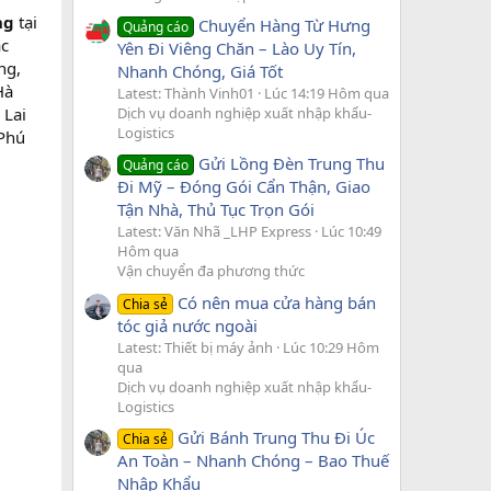
ng
tại
Chuyển Hàng Từ Hưng
Quảng cáo
ắc
Yên Đi Viêng Chăn – Lào Uy Tín,
ng,
Nhanh Chóng, Giá Tốt
Hà
Latest: Thành Vinh01
Lúc 14:19 Hôm qua
Dịch vụ doanh nghiệp xuất nhập khẩu-
 Lai
Logistics
 Phú
Gửi Lồng Đèn Trung Thu
Quảng cáo
Đi Mỹ – Đóng Gói Cẩn Thận, Giao
Tận Nhà, Thủ Tục Trọn Gói
Latest: Văn Nhã _LHP Express
Lúc 10:49
Hôm qua
Vận chuyển đa phương thức
Có nên mua cửa hàng bán
Chia sẻ
tóc giả nước ngoài
Latest: Thiết bị máy ảnh
Lúc 10:29 Hôm
qua
Dịch vụ doanh nghiệp xuất nhập khẩu-
Logistics
Gửi Bánh Trung Thu Đi Úc
Chia sẻ
An Toàn – Nhanh Chóng – Bao Thuế
Nhập Khẩu