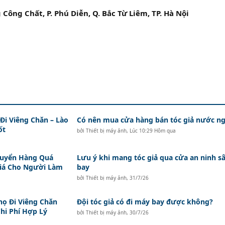
 Công Chất, P. Phú Diễn, Q. Bắc Từ Liêm, TP. Hà Nội
i Viêng Chăn – Lào
Có nên mua cửa hàng bán tóc giả nước ng
ốt
bởi
Thiết bị máy ảnh
,
Lúc 10:29 Hôm qua
huyển Hàng Quá
Lưu ý khi mang tóc giả qua cửa an ninh s
Giá Cho Người Làm
bay
bởi
Thiết bị máy ảnh
,
31/7/26
ọ Đi Viêng Chăn
Đội tóc giả có đi máy bay được không?
hi Phí Hợp Lý
bởi
Thiết bị máy ảnh
,
30/7/26