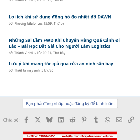
Lợi ích khi sử dụng đồng hồ đo nhiệt độ DAWN
bởi
Phương_bilalo
,
Lúc 15:59, Thứ ba
Những Sai Lầm FWD Khi Chuyển Hàng Quá Cảnh Đi
Lào – Bài Học Đắt Giá Cho Người Làm Logistics
bởi
Thành Vinh01
,
Lúc 09:21, Thứ bảy
Lưu ý khi mang tóc giả qua cửa an ninh sân bay
bởi
Thiết bị máy ảnh
,
31/7/26
Bạn phải đăng nhập hoặc đăng ký để bình luận.
Facebook
X
Bluesky
LinkedIn
Reddit
Pinterest
Tumblr
WhatsApp
Email
Li
Chia sẻ: