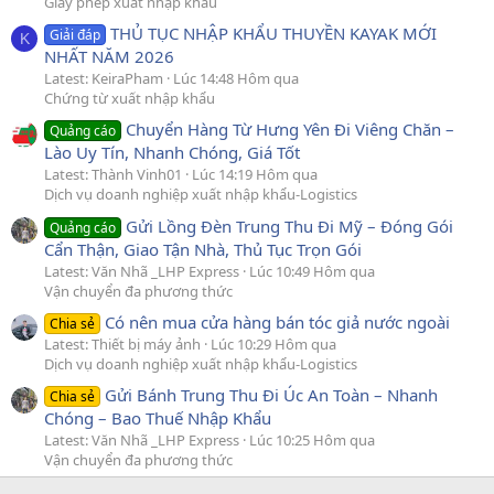
Giấy phép xuất nhập khẩu
THỦ TỤC NHẬP KHẨU THUYỀN KAYAK MỚI
Giải đáp
K
NHẤT NĂM 2026
Latest: KeiraPham
Lúc 14:48 Hôm qua
Chứng từ xuất nhập khẩu
Chuyển Hàng Từ Hưng Yên Đi Viêng Chăn –
Quảng cáo
Lào Uy Tín, Nhanh Chóng, Giá Tốt
Latest: Thành Vinh01
Lúc 14:19 Hôm qua
Dịch vụ doanh nghiệp xuất nhập khẩu-Logistics
Gửi Lồng Đèn Trung Thu Đi Mỹ – Đóng Gói
Quảng cáo
Cẩn Thận, Giao Tận Nhà, Thủ Tục Trọn Gói
Latest: Văn Nhã _LHP Express
Lúc 10:49 Hôm qua
Vận chuyển đa phương thức
Có nên mua cửa hàng bán tóc giả nước ngoài
Chia sẻ
Latest: Thiết bị máy ảnh
Lúc 10:29 Hôm qua
Dịch vụ doanh nghiệp xuất nhập khẩu-Logistics
Gửi Bánh Trung Thu Đi Úc An Toàn – Nhanh
Chia sẻ
Chóng – Bao Thuế Nhập Khẩu
Latest: Văn Nhã _LHP Express
Lúc 10:25 Hôm qua
Vận chuyển đa phương thức