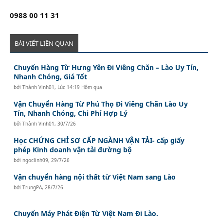
0988 00 11 31
BÀI VIẾT LIÊN QUAN
Chuyển Hàng Từ Hưng Yên Đi Viêng Chăn – Lào Uy Tín,
Nhanh Chóng, Giá Tốt
bởi
Thành Vinh01
,
Lúc 14:19 Hôm qua
Vận Chuyển Hàng Từ Phú Thọ Đi Viêng Chăn Lào Uy
Tín, Nhanh Chóng, Chi Phí Hợp Lý
bởi
Thành Vinh01
,
30/7/26
Học CHỨNG CHỈ SƠ CẤP NGÀNH VẬN TẢI- cấp giấy
phép Kinh doanh vận tải đường bộ
bởi
ngoclinh09
,
29/7/26
Vận chuyển hàng nội thất từ Việt Nam sang Lào
bởi
TrungPA
,
28/7/26
Chuyển Máy Phát Điện Từ Việt Nam Đi Lào.