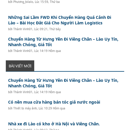
bởi
Phương_bilalo
,
Lúc 15:59, Thứ ba
Những Sai Lầm FWD Khi Chuyển Hàng Quá Cảnh Đi
Lào – Bài Học Đắt Giá Cho Người Làm Logistics
bởi
Thành Vinh01
,
Lúc 09:21, Thứ bảy
Chuyển Hàng Từ Hưng Yên Đi Viêng Chăn – Lào Uy Tín,
Nhanh Chóng, Giá Tốt
bởi
Thành Vinh01
,
Lúc 14:19 Hôm qua
BÀI VIẾT MỚI
Chuyển Hàng Từ Hưng Yên Đi Viêng Chăn – Lào Uy Tín,
Nhanh Chóng, Giá Tốt
bởi
Thành Vinh01
,
Lúc 14:19 Hôm qua
Có nên mua cửa hàng bán tóc giả nước ngoài
bởi
Thiết bị máy ảnh
,
Lúc 10:29 Hôm qua
Nhà xe đi Lào có kho ở Hà Nội và Viêng Chăn.
bởi
Thành Vinh01
,
Lúc 09:12, Thứ tư