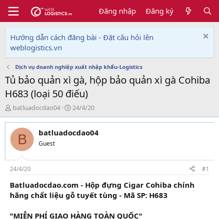
Đăng nhập
Đăng ký
Hướng dẫn cách đăng bài - Đặt câu hỏi lên
weblogistics.vn
Dịch vụ doanh nghiệp xuất nhập khẩu-Logistics
Tủ bảo quản xì gà, hộp bảo quản xì gà Cohiba
H683 (loại 50 điếu)
T
N
batluadocdao04
24/4/20
h
g
r
à
batluadocdao04
e
y
B
a
g
Guest
d
ử
s
i
t
24/4/20
#1
a
Batluadocdao.com - Hộp đựng Cigar Cohiba chính
r
hãng chẩt liệu gỗ tuyết tùng - Mã SP: H683
t
e
r
"MIỄN PHÍ GIAO HÀNG TOÀN QUỐC"