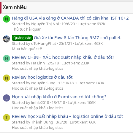
Xem nhiều
Hàng đi USA via cảng ở CANADA thì có cần khai ISF 10+2
N
Started by Nguyễn Thị Nhi
19/6/20
Lượt xem: 692K
Thủ tục hải quan
Giá Xe tải Faw 8 tấn Thùng 9M7 chở pallet.
Quảng cáo
Started by oToHungPhat
25/1/21
Lượt xem: 468K
Mua bán quốc tế
Review CHÍNH XÁC học xuất nhập khẩu ở đâu tốt?
H
Started by Hà Linh
2/5/18
Lượt xem: 233K
Học xuất nhập khẩu-logistics
Review học logistics ở đâu tốt
N
Started by Nguyễn Sung
13/10/18
Lượt xem: 143K
Học xuất nhập khẩu-logistics
Học xuất nhập khẩu ở Eximtrain có tốt không?
L
Started by linhle2018
13/7/18
Lượt xem: 106K
Học xuất nhập khẩu-logistics
Review học xuất nhập khẩu – logistics online ở đâu tốt
T
Started by Thành Dung
3/3/20
Lượt xem: 66K
Học xuất nhập khẩu-logistics