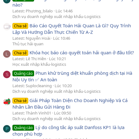
nào?
Latest: Phương_bilalo
Lúc 14:46
Dịch vụ doanh nghiệp xuất nhập khẩu-Logistics
Báo Cáo Quyết Toán Hải Quan Là Gì? Quy Trình
Chia sẻ
Lập Và Hướng Dẫn Thực Chiến Từ A-Z
Latest: Nguyễn Hoài
Lúc 10:46
Thủ tục hải quan
Khóa học báo cáo quyết toán hải quan ở đâu tốt?
Chia sẻ
L
Latest: Lê Thị Hiền
Lúc 10:21
Học xuất nhập khẩu-logistics
Phun khử trùng diệt khuẩn phòng dịch tại Hà
Quảng cáo
S
Nội Uy tín ✅ An toàn
Latest: Suplocleaning
Lúc 10:20
Dịch vụ doanh nghiệp xuất nhập khẩu-Logistics
Giải Pháp Toàn Diện Cho Doanh Nghiệp Và Cá
Chia sẻ
Nhân Lần Đầu Gửi Hàng Đi
Latest: Thành Vinh01
Lúc 09:50
Dịch vụ doanh nghiệp xuất nhập khẩu-Logistics
Lý do công tắc áp suất Danfoss KP1 là lựa
Quảng cáo
P
chọn phù hợp