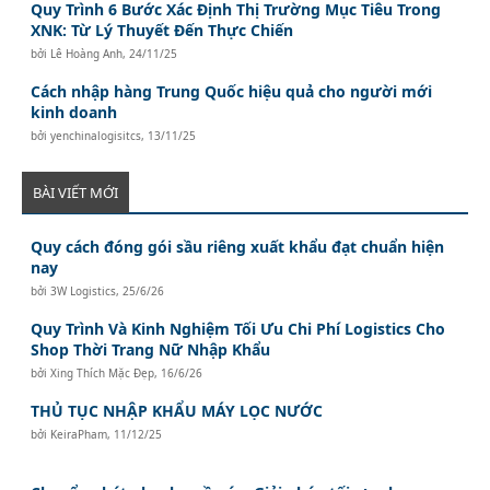
Quy Trình 6 Bước Xác Định Thị Trường Mục Tiêu Trong
XNK: Từ Lý Thuyết Đến Thực Chiến
bởi
Lê Hoàng Anh
,
24/11/25
Cách nhập hàng Trung Quốc hiệu quả cho người mới
kinh doanh
bởi
yenchinalogisitcs
,
13/11/25
BÀI VIẾT MỚI
Quy cách đóng gói sầu riêng xuất khẩu đạt chuẩn hiện
nay
bởi
3W Logistics
,
25/6/26
Quy Trình Và Kinh Nghiệm Tối Ưu Chi Phí Logistics Cho
Shop Thời Trang Nữ Nhập Khẩu
bởi
Xing Thích Mặc Đẹp
,
16/6/26
THỦ TỤC NHẬP KHẨU MÁY LỌC NƯỚC
bởi
KeiraPham
,
11/12/25