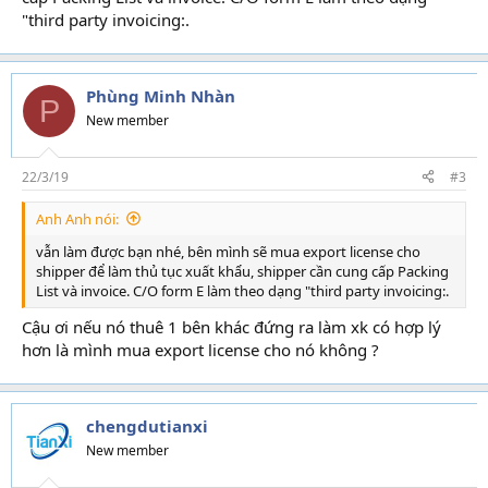
"third party invoicing:.
Phùng Minh Nhàn
P
New member
22/3/19
#3
Anh Anh nói:
vẫn làm được bạn nhé, bên mình sẽ mua export license cho
shipper để làm thủ tục xuất khẩu, shipper cần cung cấp Packing
List và invoice. C/O form E làm theo dạng "third party invoicing:.
Cậu ơi nếu nó thuê 1 bên khác đứng ra làm xk có hợp lý
hơn là mình mua export license cho nó không ?
chengdutianxi
New member