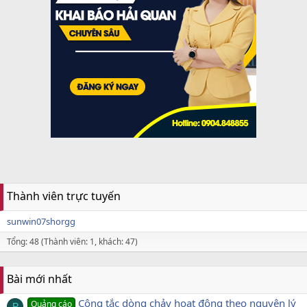
Thành viên trực tuyến
sunwin07shorgg
Tổng: 48 (Thành viên: 1, khách: 47)
Bài mới nhất
Công tắc dòng chảy hoạt động theo nguyên lý
Quảng cáo
P