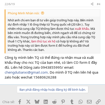
22/6/19
#4
Phùng Minh Nhàn nói:
Nhờ anh chị em bạn dì tư vấn giúp trường hợp này. Bên mình
dự định nhập 1 lô ống thép từ Trung quốc về (20 tấn ) . Tuy
nhiên nhà cung cấp TQ không làm được thủ tục
xuất khẩu.
Mà
bên mình muốn đi đường biển, chính ngạch về để có chứng từ
đầu vào. Trong trường hợp này mình yêu cầu nhà cung cấp TQ
thuê 1 CTy khác,
làm thủ tục xk hộ
có hợp lý không ah? Và
trường hợp này có làm được form E để hưởng ưu đãi thuế
không ah. Thanks các bạn.
Công ty mình bên TQ có thể đứng ra nhận mua và xuất
khẩu thay cho ncc TQ của bạn nhé, có làm CO form E đầy
đủ. Liên hệ Dũng zalo 0943855995/ email:
chengdutianxi@gmail.com
. Do mình ở TQ nên liên hệ qua
zalo hoặc wechat 15680626288
Bạn phải đăng nhập hoặc đăng ký để bình luận.
Facebook
X
Bluesky
LinkedIn
Reddit
Pinterest
Tumblr
WhatsApp
Email
Li
Chia sẻ: