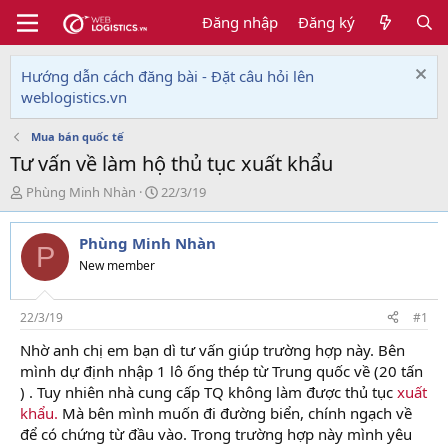
Đăng nhập
Đăng ký
Hướng dẫn cách đăng bài - Đặt câu hỏi lên
weblogistics.vn
Mua bán quốc tế
Tư vấn về làm hộ thủ tục xuất khẩu
T
N
Phùng Minh Nhàn
22/3/19
h
g
r
à
Phùng Minh Nhàn
e
y
P
a
g
New member
d
ử
s
i
t
22/3/19
#1
a
Nhờ anh chị em bạn dì tư vấn giúp trường hợp này. Bên
r
mình dự định nhập 1 lô ống thép từ Trung quốc về (20 tấn
t
e
) . Tuy nhiên nhà cung cấp TQ không làm được thủ tục
xuất
r
khẩu.
Mà bên mình muốn đi đường biển, chính ngạch về
để có chứng từ đầu vào. Trong trường hợp này mình yêu