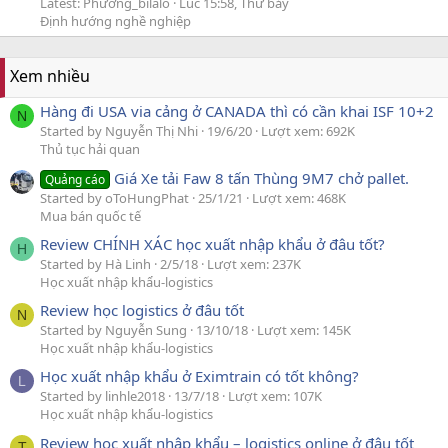
Latest: Phương_bilalo
Lúc 15:58, Thứ bảy
Định hướng nghề nghiệp
Xem nhiều
Hàng đi USA via cảng ở CANADA thì có cần khai ISF 10+2
N
Started by Nguyễn Thị Nhi
19/6/20
Lượt xem: 692K
Thủ tục hải quan
Giá Xe tải Faw 8 tấn Thùng 9M7 chở pallet.
Quảng cáo
Started by oToHungPhat
25/1/21
Lượt xem: 468K
Mua bán quốc tế
Review CHÍNH XÁC học xuất nhập khẩu ở đâu tốt?
H
Started by Hà Linh
2/5/18
Lượt xem: 237K
Học xuất nhập khẩu-logistics
Review học logistics ở đâu tốt
N
Started by Nguyễn Sung
13/10/18
Lượt xem: 145K
Học xuất nhập khẩu-logistics
Học xuất nhập khẩu ở Eximtrain có tốt không?
L
Started by linhle2018
13/7/18
Lượt xem: 107K
Học xuất nhập khẩu-logistics
Review học xuất nhập khẩu – logistics online ở đâu tốt
T