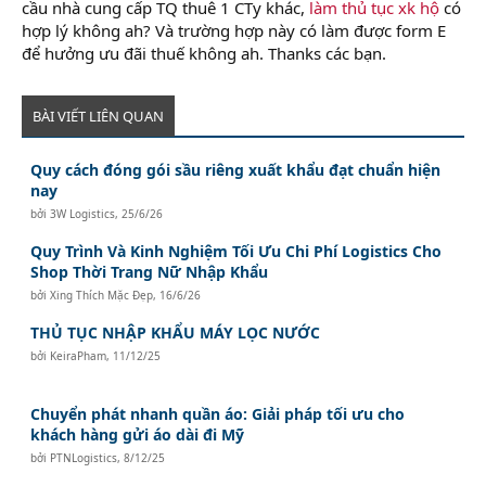
cầu nhà cung cấp TQ thuê 1 CTy khác,
làm thủ tục xk hộ
có
hợp lý không ah? Và trường hợp này có làm được form E
để hưởng ưu đãi thuế không ah. Thanks các bạn.
BÀI VIẾT LIÊN QUAN
Quy cách đóng gói sầu riêng xuất khẩu đạt chuẩn hiện
nay
bởi
3W Logistics
,
25/6/26
Quy Trình Và Kinh Nghiệm Tối Ưu Chi Phí Logistics Cho
Shop Thời Trang Nữ Nhập Khẩu
bởi
Xing Thích Mặc Đẹp
,
16/6/26
THỦ TỤC NHẬP KHẨU MÁY LỌC NƯỚC
bởi
KeiraPham
,
11/12/25
Chuyển phát nhanh quần áo: Giải pháp tối ưu cho
khách hàng gửi áo dài đi Mỹ
bởi
PTNLogistics
,
8/12/25