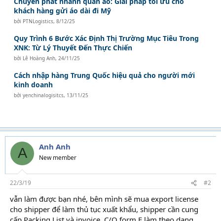
Chuyển phát nhanh quần áo: Giải pháp tối ưu cho
khách hàng gửi áo dài đi Mỹ
bởi
PTNLogistics
,
8/12/25
Quy Trình 6 Bước Xác Định Thị Trường Mục Tiêu Trong
XNK: Từ Lý Thuyết Đến Thực Chiến
bởi
Lê Hoàng Anh
,
24/11/25
Cách nhập hàng Trung Quốc hiệu quả cho người mới
kinh doanh
bởi
yenchinalogisitcs
,
13/11/25
Anh Anh
A
New member
22/3/19
#2
vẫn làm được bạn nhé, bên mình sẽ mua export license
cho shipper để làm thủ tục xuất khẩu, shipper cần cung
cấp Packing List và invoice. C/O form E làm theo dạng