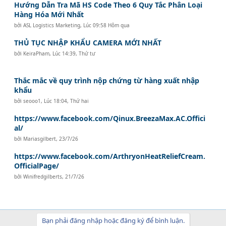
Hướng Dẫn Tra Mã HS Code Theo 6 Quy Tắc Phân Loại
Hàng Hóa Mới Nhất
bởi
ASL Logistics Marketing
,
Lúc 09:58 Hôm qua
THỦ TỤC NHẬP KHẨU CAMERA MỚI NHẤT
bởi
KeiraPham
,
Lúc 14:39, Thứ tư
Thắc mắc về quy trình nộp chứng từ hàng xuất nhập
khẩu
bởi
seooo1
,
Lúc 18:04, Thứ hai
https://www.facebook.com/Qinux.BreezaMax.AC.Offici
al/
bởi
Mariasgilbert
,
23/7/26
https://www.facebook.com/ArthryonHeatReliefCream.
OfficialPage/
bởi
Winifredgilberts
,
21/7/26
Bạn phải đăng nhập hoặc đăng ký để bình luận.