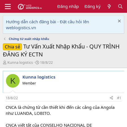
Đăng nhập
Đăng ký
Hướng dẫn cách đăng bài - Đặt câu hỏi lên
weblogistics.vn
Chứng từ xuất nhập khẩu
Tư Vấn Xuất Nhập Khẩu - QUY TRÌNH
Chia sẻ
ĐĂNG KÝ ECTN
T
N
Kunna logistics
18/8/22
h
g
r
à
Kunna logistics
e
y
K
a
g
Member
d
ử
s
i
t
18/8/22
#1
a
CNCA là chứng từ cần thiết khi đến các cảng của Angola
r
như LUANDA, LOBITO.
t
e
r
CNCA viết tắt của CONSELHO NACIONAL DE