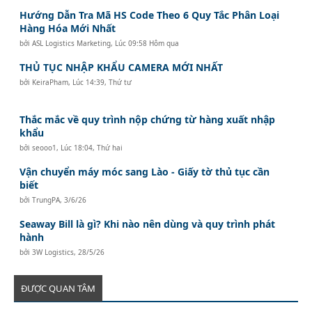
Hướng Dẫn Tra Mã HS Code Theo 6 Quy Tắc Phân Loại
Hàng Hóa Mới Nhất
bởi
ASL Logistics Marketing
,
Lúc 09:58 Hôm qua
THỦ TỤC NHẬP KHẨU CAMERA MỚI NHẤT
bởi
KeiraPham
,
Lúc 14:39, Thứ tư
Thắc mắc về quy trình nộp chứng từ hàng xuất nhập
khẩu
bởi
seooo1
,
Lúc 18:04, Thứ hai
Vận chuyển máy móc sang Lào - Giấy tờ thủ tục cần
biết
bởi
TrungPA
,
3/6/26
Seaway Bill là gì? Khi nào nên dùng và quy trình phát
hành
bởi
3W Logistics
,
28/5/26
ĐƯỢC QUAN TÂM