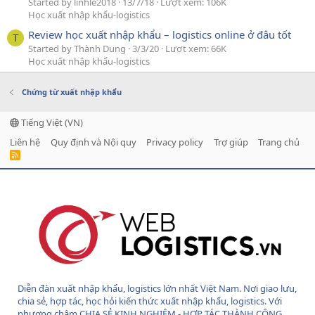
Started by linhle2018
13/7/18
Lượt xem: 106K
Học xuất nhập khẩu-logistics
Review học xuất nhập khẩu – logistics online ở đâu tốt
T
Started by Thành Dung
3/3/20
Lượt xem: 66K
Học xuất nhập khẩu-logistics
Chứng từ xuất nhập khẩu
Tiếng Việt (VN)
Liên hệ
Quy định và Nội quy
Privacy policy
Trợ giúp
Trang chủ
R
S
S
Diễn đàn xuất nhập khẩu, logistics lớn nhất Việt Nam. Nơi giao lưu,
chia sẻ, hợp tác, học hỏi kiến thức xuất nhập khẩu, logistics. Với
phương châm CHIA SẺ KINH NGHIỆM - HỢP TÁC THÀNH CÔNG