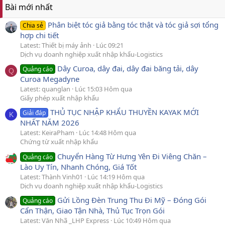
Bài mới nhất
Phân biệt tóc giả bằng tóc thật và tóc giả sợi tổng
Chia sẻ
hợp chi tiết
Latest: Thiết bị máy ảnh
Lúc 09:21
Dịch vụ doanh nghiệp xuất nhập khẩu-Logistics
Dây Curoa, dây đai, dây đai băng tải, dây
Quảng cáo
Q
Curoa Megadyne
Latest: quanglan
Lúc 15:03 Hôm qua
Giấy phép xuất nhập khẩu
THỦ TỤC NHẬP KHẨU THUYỀN KAYAK MỚI
Giải đáp
K
NHẤT NĂM 2026
Latest: KeiraPham
Lúc 14:48 Hôm qua
Chứng từ xuất nhập khẩu
Chuyển Hàng Từ Hưng Yên Đi Viêng Chăn –
Quảng cáo
Lào Uy Tín, Nhanh Chóng, Giá Tốt
Latest: Thành Vinh01
Lúc 14:19 Hôm qua
Dịch vụ doanh nghiệp xuất nhập khẩu-Logistics
Gửi Lồng Đèn Trung Thu Đi Mỹ – Đóng Gói
Quảng cáo
Cẩn Thận, Giao Tận Nhà, Thủ Tục Trọn Gói
Latest: Văn Nhã _LHP Express
Lúc 10:49 Hôm qua