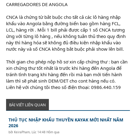
CARREGADORES DE ANGOLA
CNCA là chứng từ bắt buộc cho tất cả các lô hàng nhập
khẩu vào Angola bằng đường biển bao gồm hàng FCL,
LCL, hàng rời . Mỗi 1 bill phải được cấp 1 số CNCA tương
ứng với từng lô hàng , nếu không tuân thủ theo quy định
này thì hàng hóa sẽ không đủ điều kiện nhập khẩu vào
nước này và số CNCA không bắt buộc phải show lên bill.
Thời gian cho phép nộp hồ sơ xin cấp chứng thư : bạn cần
xin chứng thư tốt nhất là trước khi hàng đến Angola để
tránh tình trạng khi hàng đến rồi mà bạn mới tiến hành
làm thì sẽ phát sinh DEM/DET cho cont hàng nếu có.
Liên hệ với chúng tôi theo số điện thoại: 0986.440.159
BÀI VIẾT LIÊN QUAN
THỦ TỤC NHẬP KHẨU THUYỀN KAYAK MỚI NHẤT NĂM
2026
bởi
KeiraPham
,
Lúc 14:48 Hôm qua