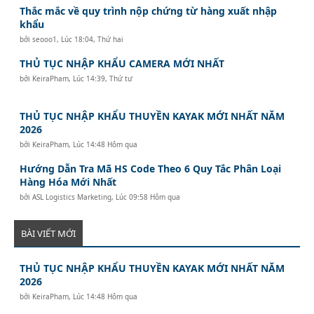
Thắc mắc về quy trình nộp chứng từ hàng xuất nhập
khẩu
bởi
seooo1
,
Lúc 18:04, Thứ hai
THỦ TỤC NHẬP KHẨU CAMERA MỚI NHẤT
bởi
KeiraPham
,
Lúc 14:39, Thứ tư
THỦ TỤC NHẬP KHẨU THUYỀN KAYAK MỚI NHẤT NĂM
2026
bởi
KeiraPham
,
Lúc 14:48 Hôm qua
Hướng Dẫn Tra Mã HS Code Theo 6 Quy Tắc Phân Loại
Hàng Hóa Mới Nhất
bởi
ASL Logistics Marketing
,
Lúc 09:58 Hôm qua
BÀI VIẾT MỚI
THỦ TỤC NHẬP KHẨU THUYỀN KAYAK MỚI NHẤT NĂM
2026
bởi
KeiraPham
,
Lúc 14:48 Hôm qua