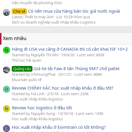
Vận chuyển đa phương thức
Có nên mua cửa hàng bán tóc giả nước ngoài
Chia sẻ
Latest: Thiết bị máy ảnh
Lúc 10:29 Hôm qua
Dịch vụ doanh nghiệp xuất nhập khẩu-Logistics
Xem nhiều
Hàng đi USA via cảng ở CANADA thì có cần khai ISF 10+2
N
Started by Nguyễn Thị Nhi
19/6/20
Lượt xem: 692K
Thủ tục hải quan
Giá Xe tải Faw 8 tấn Thùng 9M7 chở pallet.
Quảng cáo
Started by oToHungPhat
25/1/21
Lượt xem: 468K
Mua bán quốc tế
Review CHÍNH XÁC học xuất nhập khẩu ở đâu tốt?
H
Started by Hà Linh
2/5/18
Lượt xem: 233K
Học xuất nhập khẩu-logistics
Review học logistics ở đâu tốt
N
Started by Nguyễn Sung
13/10/18
Lượt xem: 143K
Học xuất nhập khẩu-logistics
Học xuất nhập khẩu ở Eximtrain có tốt không?
L