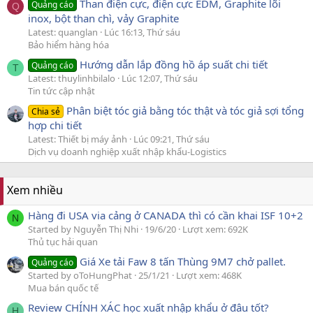
Than điện cực, điện cực EDM, Graphite lõi
Quảng cáo
Q
inox, bột than chì, vảy Graphite
Latest: quanglan
Lúc 16:13, Thứ sáu
Bảo hiểm hàng hóa
Hướng dẫn lắp đồng hồ áp suất chi tiết
Quảng cáo
T
Latest: thuylinhbilalo
Lúc 12:07, Thứ sáu
Tin tức cập nhật
Phân biệt tóc giả bằng tóc thật và tóc giả sợi tổng
Chia sẻ
hợp chi tiết
Latest: Thiết bị máy ảnh
Lúc 09:21, Thứ sáu
Dịch vụ doanh nghiệp xuất nhập khẩu-Logistics
Xem nhiều
Hàng đi USA via cảng ở CANADA thì có cần khai ISF 10+2
N
Started by Nguyễn Thị Nhi
19/6/20
Lượt xem: 692K
Thủ tục hải quan
Giá Xe tải Faw 8 tấn Thùng 9M7 chở pallet.
Quảng cáo
Started by oToHungPhat
25/1/21
Lượt xem: 468K
Mua bán quốc tế
Review CHÍNH XÁC học xuất nhập khẩu ở đâu tốt?
H