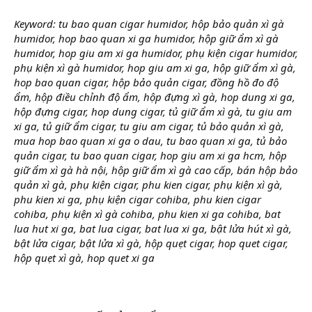
Keyword: tu bao quan cigar humidor, hộp bảo quản xì gà
humidor, hop bao quan xi ga humidor, hộp giữ ẩm xì gà
humidor, hop giu am xi ga humidor, phụ kiện cigar humidor,
phụ kiện xì gà humidor, hop giu am xi ga, hộp giữ ẩm xì gà,
hop bao quan cigar, hộp bảo quản cigar, đồng hồ đo độ
ẩm, hộp điều chỉnh độ ẩm, hộp đựng xì gà, hop dung xi ga,
hộp đựng cigar, hop dung cigar, tủ giữ ẩm xì gà, tu giu am
xi ga, tủ giữ ẩm cigar, tu giu am cigar, tủ bảo quản xì gà,
mua hop bao quan xi ga o dau, tu bao quan xi ga, tủ bảo
quản cigar, tu bao quan cigar, hop giu am xi ga hcm, hộp
giữ ẩm xì gà hà nội, hộp giữ ẩm xì gà cao cấp, bán hộp bảo
quản xì gà, phụ kiện cigar, phu kien cigar, phụ kiện xì gà,
phu kien xi ga, phụ kiện cigar cohiba, phu kien cigar
cohiba, phụ kiện xì gà cohiba, phu kien xi ga cohiba, bat
lua hut xi ga, bat lua cigar, bat lua xi ga, bật lửa hút xì gà,
bật lửa cigar, bật lửa xì gà, hộp quẹt cigar, hop quet cigar,
hộp quẹt xì gà, hop quet xi ga