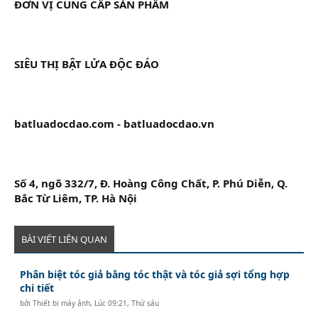
ĐƠN VỊ CUNG CẤP SẢN PHẨM
SIÊU THỊ BẬT LỬA ĐỘC ĐÁO
batluadocdao.com - batluadocdao.vn
Số 4, ngõ 332/7, Đ. Hoàng Công Chất, P. Phú Diễn, Q.
Bắc Từ Liêm, TP. Hà Nội
BÀI VIẾT LIÊN QUAN
Phân biệt tóc giả bằng tóc thật và tóc giả sợi tổng hợp
chi tiết
bởi
Thiết bị máy ảnh
,
Lúc 09:21, Thứ sáu