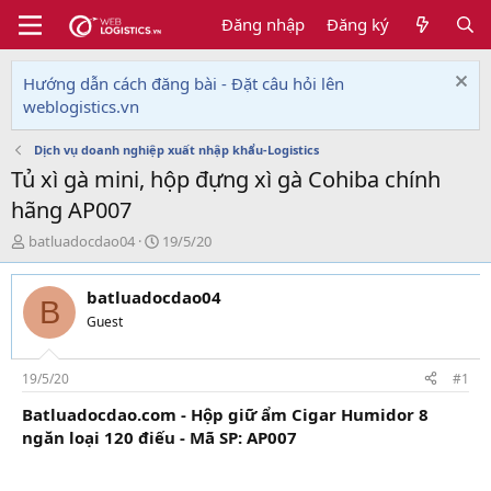
Đăng nhập
Đăng ký
Hướng dẫn cách đăng bài - Đặt câu hỏi lên
weblogistics.vn
Dịch vụ doanh nghiệp xuất nhập khẩu-Logistics
Tủ xì gà mini, hộp đựng xì gà Cohiba chính
hãng AP007
T
N
batluadocdao04
19/5/20
h
g
r
à
batluadocdao04
e
y
B
a
g
Guest
d
ử
s
i
t
19/5/20
#1
a
Batluadocdao.com - Hộp giữ ẩm Cigar Humidor 8
r
ngăn loại 120 điếu - Mã SP: AP007
t
e
r