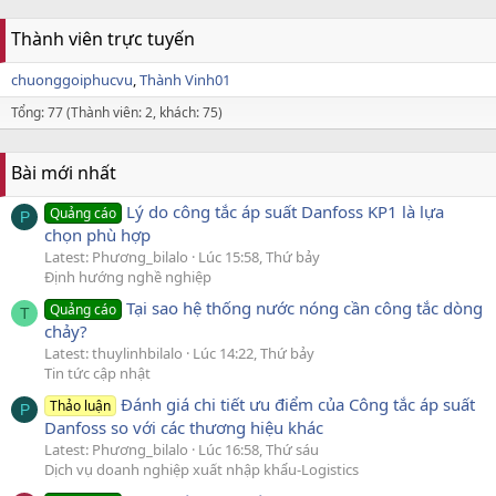
Thành viên trực tuyến
chuonggoiphucvu
Thành Vinh01
Tổng: 77 (Thành viên: 2, khách: 75)
Bài mới nhất
Lý do công tắc áp suất Danfoss KP1 là lựa
Quảng cáo
P
chọn phù hợp
Latest: Phương_bilalo
Lúc 15:58, Thứ bảy
Định hướng nghề nghiệp
Tại sao hệ thống nước nóng cần công tắc dòng
Quảng cáo
T
chảy?
Latest: thuylinhbilalo
Lúc 14:22, Thứ bảy
Tin tức cập nhật
Đánh giá chi tiết ưu điểm của Công tắc áp suất
Thảo luận
P
Danfoss so với các thương hiệu khác
Latest: Phương_bilalo
Lúc 16:58, Thứ sáu
Dịch vụ doanh nghiệp xuất nhập khẩu-Logistics