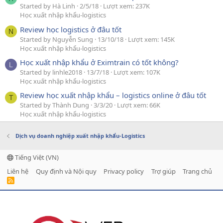
Started by Hà Linh
2/5/18
Lượt xem: 237K
Học xuất nhập khẩu-logistics
Review học logistics ở đâu tốt
N
Started by Nguyễn Sung
13/10/18
Lượt xem: 145K
Học xuất nhập khẩu-logistics
Học xuất nhập khẩu ở Eximtrain có tốt không?
L
Started by linhle2018
13/7/18
Lượt xem: 107K
Học xuất nhập khẩu-logistics
Review học xuất nhập khẩu – logistics online ở đâu tốt
T
Started by Thành Dung
3/3/20
Lượt xem: 66K
Học xuất nhập khẩu-logistics
Dịch vụ doanh nghiệp xuất nhập khẩu-Logistics
Tiếng Việt (VN)
Liên hệ
Quy định và Nội quy
Privacy policy
Trợ giúp
Trang chủ
R
S
S