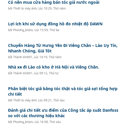
Có nên mua cửa hàng bán tóc giả nước ngoài
bởi
Thiết bị máy ảnh
,
Lúc 10:29, Thứ năm
Lợi ích khi sử dụng đồng hồ đo nhiệt độ DAWN
bởi
Phương_bilalo
,
Lúc 15:59, Thứ ba
Chuyển Hàng Từ Hưng Yên Đi Viêng Chăn – Lào Uy Tín,
Nhanh Chóng, Giá Tốt
bởi
Thành Vinh01
,
Lúc 14:19, Thứ năm
Nhà xe đi Lào có kho ở Hà Nội và Viêng Chăn.
bởi
Thành Vinh01
,
Lúc 09:12, Thứ tư
Phân biệt tóc giả bằng tóc thật và tóc giả sợi tổng hợp
chi tiết
bởi
Thiết bị máy ảnh
,
Lúc 09:21, Thứ sáu
Đánh giá chi tiết ưu điểm của Công tắc áp suất Danfoss
so với các thương hiệu khác
bởi
Phương_bilalo
,
Lúc 16:58, Thứ sáu