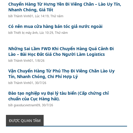
Chuyển Hàng Từ Hưng Yên Đi Viêng Chăn – Lào Uy Tín,
Nhanh Chóng, Giá Tốt
bởi
Thành Vinh01
,
Lúc 14:19, Thứ năm
Có nên mua cửa hàng bán tóc giả nước ngoài
bởi
Thiết bị máy ảnh
,
Lúc 10:29, Thứ năm
Những Sai Lầm FWD Khi Chuyển Hàng Quá Cảnh Đi
Lào – Bài Học Đắt Giá Cho Người Làm Logistics
bởi
Thành Vinh01
,
1/8/26
Vận Chuyển Hàng Từ Phú Thọ Đi Viêng Chăn Lào Uy
Tín, Nhanh Chóng, Chi Phí Hợp Lý
bởi
Thành Vinh01
,
30/7/26
Đào tạo nghiệp vụ Đại lý tàu biển (Cấp chứng chỉ
chuẩn của Cục Hàng hải).
bởi
giaoducvietnam09
,
30/7/26
ĐƯỢC QUAN TÂM