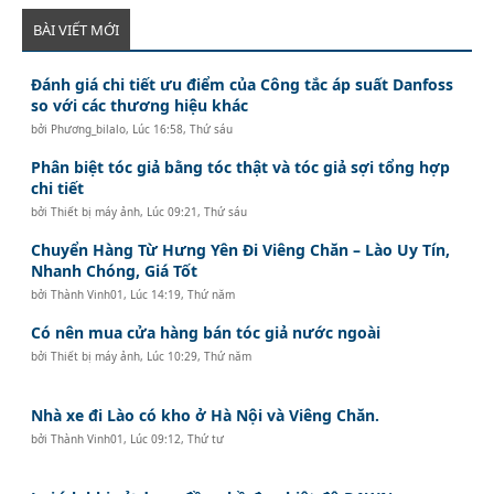
BÀI VIẾT MỚI
Đánh giá chi tiết ưu điểm của Công tắc áp suất Danfoss
so với các thương hiệu khác
bởi
Phương_bilalo
,
Lúc 16:58, Thứ sáu
Phân biệt tóc giả bằng tóc thật và tóc giả sợi tổng hợp
chi tiết
bởi
Thiết bị máy ảnh
,
Lúc 09:21, Thứ sáu
Chuyển Hàng Từ Hưng Yên Đi Viêng Chăn – Lào Uy Tín,
Nhanh Chóng, Giá Tốt
bởi
Thành Vinh01
,
Lúc 14:19, Thứ năm
Có nên mua cửa hàng bán tóc giả nước ngoài
bởi
Thiết bị máy ảnh
,
Lúc 10:29, Thứ năm
Nhà xe đi Lào có kho ở Hà Nội và Viêng Chăn.
bởi
Thành Vinh01
,
Lúc 09:12, Thứ tư