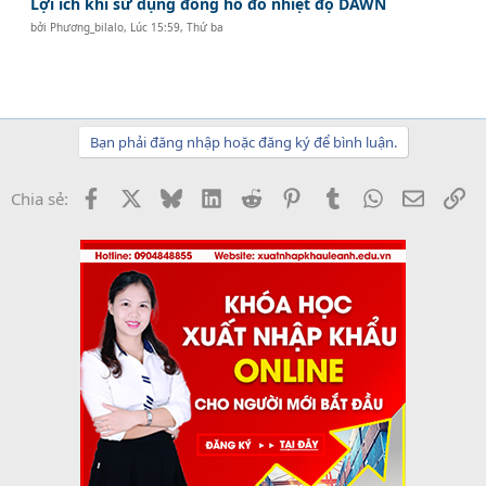
Lợi ích khi sử dụng đồng hồ đo nhiệt độ DAWN
bởi
Phương_bilalo
,
Lúc 15:59, Thứ ba
Bạn phải đăng nhập hoặc đăng ký để bình luận.
Facebook
X
Bluesky
LinkedIn
Reddit
Pinterest
Tumblr
WhatsApp
Email
Li
Chia sẻ: