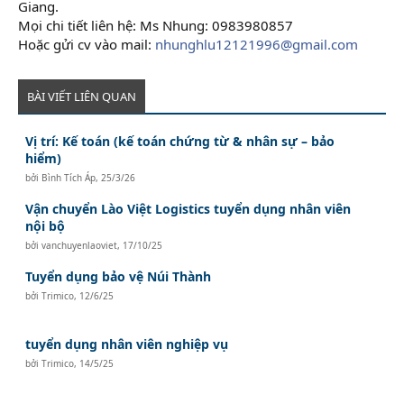
Giang.
Mọi chi tiết liên hệ: Ms Nhung: 0983980857
Hoặc gửi cv vào mail:
nhunghlu12121996@gmail.com
BÀI VIẾT LIÊN QUAN
Vị trí: Kế toán (kế toán chứng từ & nhân sự – bảo
hiểm)
bởi
Bình Tích Áp
,
25/3/26
Vận chuyển Lào Việt Logistics tuyển dụng nhân viên
nội bộ
bởi
vanchuyenlaoviet
,
17/10/25
Tuyển dụng bảo vệ Núi Thành
bởi
Trimico
,
12/6/25
tuyển dụng nhân viên nghiệp vụ
bởi
Trimico
,
14/5/25