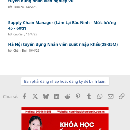
tuyển dụng nhân viên nghiệp vụ
bởi
Trimico
,
14/5/25
Supply Chain Manager (Làm tại Bắc Ninh - Mức lương
45 - 60tr)
bởi
Cao Sen
,
16/4/25
Hà Nội tuyển dụng Nhân viên xuất nhập khẩu(28-35M)
bởi
Châm Bùi
,
10/4/25
Bạn phải đăng nhập hoặc đăng ký để bình luận.
Facebook
X
Bluesky
LinkedIn
Reddit
Pinterest
Tumblr
WhatsApp
Email
Li
Chia sẻ: