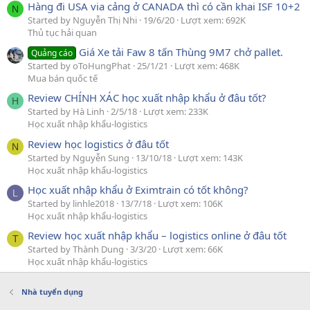
Hàng đi USA via cảng ở CANADA thì có cần khai ISF 10+2
N
Started by Nguyễn Thị Nhi
19/6/20
Lượt xem: 692K
Thủ tục hải quan
Giá Xe tải Faw 8 tấn Thùng 9M7 chở pallet.
Quảng cáo
Started by oToHungPhat
25/1/21
Lượt xem: 468K
Mua bán quốc tế
Review CHÍNH XÁC học xuất nhập khẩu ở đâu tốt?
H
Started by Hà Linh
2/5/18
Lượt xem: 233K
Học xuất nhập khẩu-logistics
Review học logistics ở đâu tốt
N
Started by Nguyễn Sung
13/10/18
Lượt xem: 143K
Học xuất nhập khẩu-logistics
Học xuất nhập khẩu ở Eximtrain có tốt không?
L
Started by linhle2018
13/7/18
Lượt xem: 106K
Học xuất nhập khẩu-logistics
Review học xuất nhập khẩu – logistics online ở đâu tốt
T
Started by Thành Dung
3/3/20
Lượt xem: 66K
Học xuất nhập khẩu-logistics
Nhà tuyển dụng