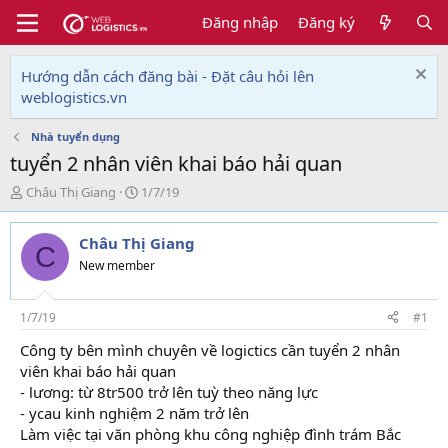
Đăng nhập
Đăng ký
Hướng dẫn cách đăng bài - Đặt câu hỏi lên
weblogistics.vn
Nhà tuyển dụng
tuyển 2 nhân viên khai báo hải quan
T
N
Châu Thị Giang
1/7/19
h
g
r
à
Châu Thị Giang
e
y
C
a
g
New member
d
ử
s
i
t
1/7/19
#1
a
Công ty bên mình chuyên về logictics cần tuyển 2 nhân
r
viên khai báo hải quan
t
e
- lương: từ 8tr500 trở lên tuỳ theo năng lực
r
- ycau kinh nghiệm 2 năm trở lên
Làm việc tại văn phòng khu công nghiệp đình trám Bắc