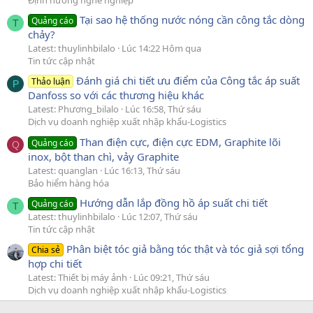
Tại sao hệ thống nước nóng cần công tắc dòng
Quảng cáo
T
chảy?
Latest: thuylinhbilalo
Lúc 14:22 Hôm qua
Tin tức cập nhật
Đánh giá chi tiết ưu điểm của Công tắc áp suất
Thảo luận
P
Danfoss so với các thương hiệu khác
Latest: Phương_bilalo
Lúc 16:58, Thứ sáu
Dịch vụ doanh nghiệp xuất nhập khẩu-Logistics
Than điện cực, điện cực EDM, Graphite lõi
Quảng cáo
Q
inox, bột than chì, vảy Graphite
Latest: quanglan
Lúc 16:13, Thứ sáu
Bảo hiểm hàng hóa
Hướng dẫn lắp đồng hồ áp suất chi tiết
Quảng cáo
T
Latest: thuylinhbilalo
Lúc 12:07, Thứ sáu
Tin tức cập nhật
Phân biệt tóc giả bằng tóc thật và tóc giả sợi tổng
Chia sẻ
hợp chi tiết
Latest: Thiết bị máy ảnh
Lúc 09:21, Thứ sáu
Dịch vụ doanh nghiệp xuất nhập khẩu-Logistics