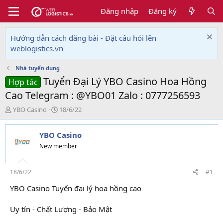
Đăng nhập
Đăng ký
Hướng dẫn cách đăng bài - Đặt câu hỏi lên
weblogistics.vn
Nhà tuyển dụng
Tuyển Đại Lý YBO Casino Hoa Hồng
Hợp tác
Cao Telegram : @YBO01 Zalo : 0777256593
T
N
YBO Casino
18/6/22
h
g
r
à
YBO Casino
e
y
a
g
New member
d
ử
s
i
t
18/6/22
#1
a
YBO Casino Tuyển đại lý hoa hồng cao
r
t
e
Uy tín - Chất Lượng - Bảo Mật
r