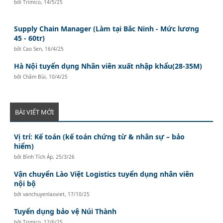
bởi
Trimico
,
14/5/25
Supply Chain Manager (Làm tại Bắc Ninh - Mức lương
45 - 60tr)
bởi
Cao Sen
,
16/4/25
Hà Nội tuyển dụng Nhân viên xuất nhập khẩu(28-35M)
bởi
Châm Bùi
,
10/4/25
BÀI VIẾT MỚI
Vị trí: Kế toán (kế toán chứng từ & nhân sự – bảo
hiểm)
bởi
Bình Tích Áp
,
25/3/26
Vận chuyển Lào Việt Logistics tuyển dụng nhân viên
nội bộ
bởi
vanchuyenlaoviet
,
17/10/25
Tuyển dụng bảo vệ Núi Thành
bởi
Trimico
,
12/6/25