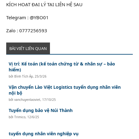
KÍCH HOẠT ĐẠI LÝ TẠI LIÊN HỆ SAU
Telegram : @YBO01
Zalo : 0777256593
BÀI VIẾT LIÊN QUAN
Vị trí: Kế toán (kế toán chứng từ & nhân sự – bảo
hiểm)
bởi
Bình Tích Áp
,
25/3/26
Vận chuyển Lào Việt Logistics tuyển dụng nhân viên
nội bộ
bởi
vanchuyenlaoviet
,
17/10/25
Tuyển dụng bảo vệ Núi Thành
bởi
Trimico
,
12/6/25
tuyển dụng nhân viên nghiệp vụ