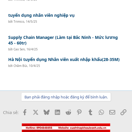
tuyển dụng nhân viên nghiệp vụ
bởi
Trimico
,
14/5/25
Supply Chain Manager (Làm tại Bắc Ninh - Mức lương
45 - 60tr)
bởi
Cao Sen
,
16/4/25
Hà Nội tuyển dụng Nhân viên xuất nhập khẩu(28-35M)
bởi
Châm Bùi
,
10/4/25
Bạn phải đăng nhập hoặc đăng ký để bình luận.
Facebook
X
Bluesky
LinkedIn
Reddit
Pinterest
Tumblr
WhatsApp
Email
Li
Chia sẻ: