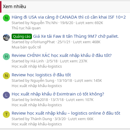
Xem nhiều
Hàng đi USA via cảng ở CANADA thì có cần khai ISF 10+2
N
Started by Nguyễn Thị Nhi
19/6/20
Lượt xem: 692K
Thủ tục hải quan
Giá Xe tải Faw 8 tấn Thùng 9M7 chở pallet.
Quảng cáo
Started by oToHungPhat
25/1/21
Lượt xem: 468K
Mua bán quốc tế
Review CHÍNH XÁC học xuất nhập khẩu ở đâu tốt?
H
Started by Hà Linh
2/5/18
Lượt xem: 237K
Học xuất nhập khẩu-logistics
Review học logistics ở đâu tốt
N
Started by Nguyễn Sung
13/10/18
Lượt xem: 145K
Học xuất nhập khẩu-logistics
Học xuất nhập khẩu ở Eximtrain có tốt không?
L
Started by linhle2018
13/7/18
Lượt xem: 107K
Học xuất nhập khẩu-logistics
Review học xuất nhập khẩu – logistics online ở đâu tốt
T
Started by Thành Dung
3/3/20
Lượt xem: 66K
Học xuất nhập khẩu-logistics