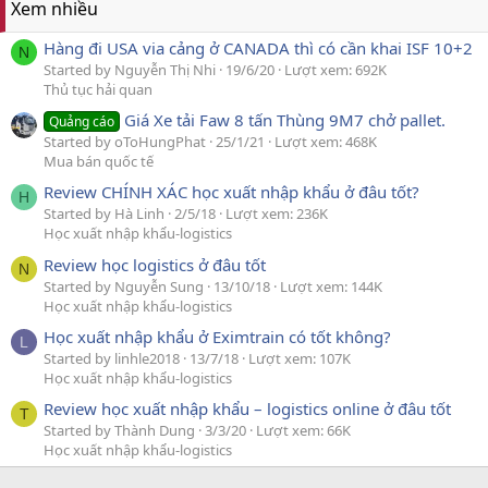
Xem nhiều
Hàng đi USA via cảng ở CANADA thì có cần khai ISF 10+2
N
Started by Nguyễn Thị Nhi
19/6/20
Lượt xem: 692K
Thủ tục hải quan
Giá Xe tải Faw 8 tấn Thùng 9M7 chở pallet.
Quảng cáo
Started by oToHungPhat
25/1/21
Lượt xem: 468K
Mua bán quốc tế
Review CHÍNH XÁC học xuất nhập khẩu ở đâu tốt?
H
Started by Hà Linh
2/5/18
Lượt xem: 236K
Học xuất nhập khẩu-logistics
Review học logistics ở đâu tốt
N
Started by Nguyễn Sung
13/10/18
Lượt xem: 144K
Học xuất nhập khẩu-logistics
Học xuất nhập khẩu ở Eximtrain có tốt không?
L
Started by linhle2018
13/7/18
Lượt xem: 107K
Học xuất nhập khẩu-logistics
Review học xuất nhập khẩu – logistics online ở đâu tốt
T
Started by Thành Dung
3/3/20
Lượt xem: 66K
Học xuất nhập khẩu-logistics