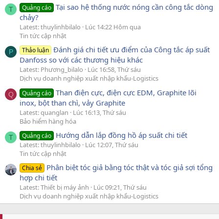
Tại sao hệ thống nước nóng cần công tắc dòng
Quảng cáo
T
chảy?
Latest: thuylinhbilalo
Lúc 14:22 Hôm qua
Tin tức cập nhật
Đánh giá chi tiết ưu điểm của Công tắc áp suất
Thảo luận
P
Danfoss so với các thương hiệu khác
Latest: Phương_bilalo
Lúc 16:58, Thứ sáu
Dịch vụ doanh nghiệp xuất nhập khẩu-Logistics
Than điện cực, điện cực EDM, Graphite lõi
Quảng cáo
Q
inox, bột than chì, vảy Graphite
Latest: quanglan
Lúc 16:13, Thứ sáu
Bảo hiểm hàng hóa
Hướng dẫn lắp đồng hồ áp suất chi tiết
Quảng cáo
T
Latest: thuylinhbilalo
Lúc 12:07, Thứ sáu
Tin tức cập nhật
Phân biệt tóc giả bằng tóc thật và tóc giả sợi tổng
Chia sẻ
hợp chi tiết
Latest: Thiết bị máy ảnh
Lúc 09:21, Thứ sáu
Dịch vụ doanh nghiệp xuất nhập khẩu-Logistics