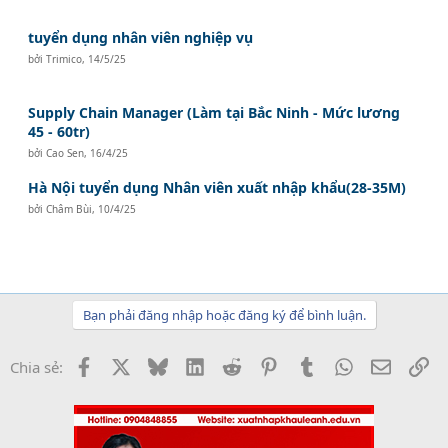
tuyển dụng nhân viên nghiệp vụ
bởi
Trimico
,
14/5/25
Supply Chain Manager (Làm tại Bắc Ninh - Mức lương
45 - 60tr)
bởi
Cao Sen
,
16/4/25
Hà Nội tuyển dụng Nhân viên xuất nhập khẩu(28-35M)
bởi
Châm Bùi
,
10/4/25
Bạn phải đăng nhập hoặc đăng ký để bình luận.
Facebook
X
Bluesky
LinkedIn
Reddit
Pinterest
Tumblr
WhatsApp
Email
Li
Chia sẻ: