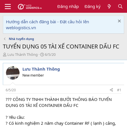
Đăng nhập
Đăng ký
Hướng dẫn cách đăng bài - Đặt câu hỏi lên
weblogistics.vn
Nhà tuyển dụng
TUYỂN DỤNG 05 TÀI XẾ CONTAINER DẤU FC
T
N
Lưu Thành Thông
6/5/20
h
g
r
à
Lưu Thành Thông
e
y
a
g
New member
d
ử
s
i
t
6/5/20
#1
a
??? CÔNG TY TNHH THÀNH BƯỞI THÔNG BÁO TUYỂN
r
DỤNG 05 TÀI XẾ CONTAINER DẤU FC
t
e
r
? Yêu cầu:
? Có kinh nghiệm 2 năm chạy Container RF ( lạnh ) cảng,