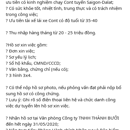
ưu tiên có kinh nghiệm chạy Cont tuyến Saigon-Dalat;
? Có sức khỏe tốt, nhiệt tình, trung thực và có trách nhiệm
trong công việc;
? Ưu tiên tài xế lái xe Cont có độ tuổi từ 35-40
? Thu nhập hàng tháng từ 20 - 25 triệu đồng.
?Hồ sơ xin việc gồm:
? Đơn xin việc;
? Sơ yếu lý lịch;
? Sổ hộ khẩu, CMND/CCCD;
? Văn bằng, chứng chỉ (nếu có);
? 3 hình 3x4.
? Có thể nộp hồ sơ photo, nếu phỏng vấn đạt phải nộp bổ
sung hồ sơ có công chứng.
? Lưu ý: Ghi rõ số điện thoại liên hệ và chức danh công
việc dự tuyển lên hồ sơ xin việc.
? Nhận hồ sơ tại Văn phòng Công ty TNHH THÀNH BƯỞI
đến hết ngày 31/05/2020;
? Nộp trực tiếp: Phòng Hành chính Nhân sự và Bảo hiểm