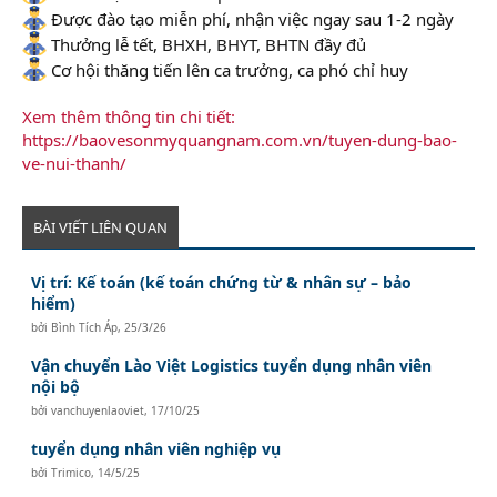
Được đào tạo miễn phí, nhận việc ngay sau 1-2 ngày
Thưởng lễ tết, BHXH, BHYT, BHTN đầy đủ
Cơ hội thăng tiến lên ca trưởng, ca phó chỉ huy
Xem thêm thông tin chi tiết:
https://baovesonmyquangnam.com.vn/tuyen-dung-bao-
ve-nui-thanh/
BÀI VIẾT LIÊN QUAN
Vị trí: Kế toán (kế toán chứng từ & nhân sự – bảo
hiểm)
bởi
Bình Tích Áp
,
25/3/26
Vận chuyển Lào Việt Logistics tuyển dụng nhân viên
nội bộ
bởi
vanchuyenlaoviet
,
17/10/25
tuyển dụng nhân viên nghiệp vụ
bởi
Trimico
,
14/5/25