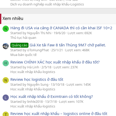
Dịch vụ doanh nghiệp xuất nhập khẩu-Logistics
Xem nhiều
Hàng đi USA via cảng ở CANADA thì có cần khai ISF 10+2
N
Started by Nguyễn Thị Nhi
19/6/20
Lượt xem: 692K
Thủ tục hải quan
Giá Xe tải Faw 8 tấn Thùng 9M7 chở pallet.
Quảng cáo
Started by oToHungPhat
25/1/21
Lượt xem: 468K
Mua bán quốc tế
Review CHÍNH XÁC học xuất nhập khẩu ở đâu tốt?
H
Started by Hà Linh
2/5/18
Lượt xem: 237K
Học xuất nhập khẩu-logistics
Review học logistics ở đâu tốt
N
Started by Nguyễn Sung
13/10/18
Lượt xem: 145K
Học xuất nhập khẩu-logistics
Học xuất nhập khẩu ở Eximtrain có tốt không?
L
Started by linhle2018
13/7/18
Lượt xem: 107K
Học xuất nhập khẩu-logistics
Review học xuất nhập khẩu – logistics online ở đâu tốt
T