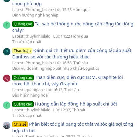
chọn phù hợp
Latest: Phương_bilalo
Lúc 15:58 Hôm qua
Định hướng nghề nghiệp
Tại sao hệ thống nước nóng cần công tắc dòng
Quảng cáo
T
chảy?
Latest: thuylinhbilalo
Lúc 14:22 Hôm qua
Tin tức cập nhật
Đánh giá chi tiết ưu điểm của Công tắc áp suất
Thảo luận
P
Danfoss so với các thương hiệu khác
Latest: Phương_bilalo
Lúc 16:58, Thứ sáu
Dịch vụ doanh nghiệp xuất nhập khẩu-Logistics
Than điện cực, điện cực EDM, Graphite lõi
Quảng cáo
Q
inox, bột than chì, vảy Graphite
Latest: quanglan
Lúc 16:13, Thứ sáu
Bảo hiểm hàng hóa
Hướng dẫn lắp đồng hồ áp suất chi tiết
Quảng cáo
T
Latest: thuylinhbilalo
Lúc 12:07, Thứ sáu
Tin tức cập nhật
Phân biệt tóc giả bằng tóc thật và tóc giả sợi tổng
Chia sẻ
hợp chi tiết
Latest: Thiết bị máy ảnh
Lúc 09:21, Thứ sáu