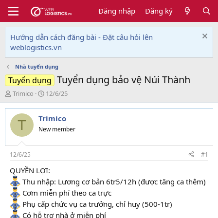
Đăng nhập
Đăng ký
Hướng dẫn cách đăng bài - Đặt câu hỏi lên
weblogistics.vn
Nhà tuyển dụng
Tuyển dụng bảo vệ Núi Thành
Tuyển dụng
T
N
Trimico
12/6/25
h
g
r
à
Trimico
e
y
T
a
g
New member
d
ử
s
i
t
12/6/25
#1
a
QUYỀN LỢI:
r
t
Thu nhập: Lương cơ bản 6tr5/12h (được tăng ca thêm)
e
Cơm miễn phí theo ca trực
r
Phụ cấp chức vụ ca trưởng, chỉ huy (500-1tr)
Có hỗ trợ nhà ở miễn phí