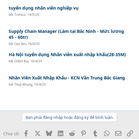
tuyển dụng nhân viên nghiệp vụ
bởi
Trimico
,
14/5/25
Supply Chain Manager (Làm tại Bắc Ninh - Mức lương
45 - 60tr)
bởi
Cao Sen
,
16/4/25
Hà Nội tuyển dụng Nhân viên xuất nhập khẩu(28-35M)
bởi
Châm Bùi
,
10/4/25
Nhân Viên Xuất Nhập Khẩu - KCN Vân Trung Bắc Giang
bởi
Thuỳ Nhung
,
10/4/25
Bạn phải đăng nhập hoặc đăng ký để bình luận.
Facebook
X
Bluesky
LinkedIn
Reddit
Pinterest
Tumblr
WhatsApp
Email
Li
Chia sẻ: