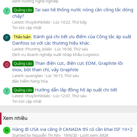
Định hướng nghề nghiệp
Tại sao hệ thống nước nóng cần công tắc dòng
Quảng cáo
T
chảy?
Latest: thuylinhbilalo
Lúc 14:22, Thứ bảy
Tin tức cập nhật
Đánh giá chi tiết ưu điểm của Công tắc áp suất
Thảo luận
P
Danfoss so với các thương hiệu khác
Latest: Phương_bilalo
Lúc 16:58, Thứ sáu
Dịch vụ doanh nghiệp xuất nhập khẩu-Logistics
Than điện cực, điện cực EDM, Graphite lõi
Quảng cáo
Q
inox, bột than chì, vảy Graphite
Latest: quanglan
Lúc 16:13, Thứ sáu
Bảo hiểm hàng hóa
Hướng dẫn lắp đồng hồ áp suất chi tiết
Quảng cáo
T
Latest: thuylinhbilalo
Lúc 12:07, Thứ sáu
Tin tức cập nhật
Xem nhiều
Hàng đi USA via cảng ở CANADA thì có cần khai ISF 10+2
N
Started by Nguyễn Thị Nhi
19/6/20
Lượt xem: 692K