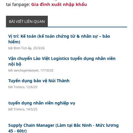
tại fanpage:
Gia đình xuất nhập khẩu
BÀI VIẾT LIÊN QUAN
Vị trí: Kế toán (kế toán chứng từ & nhân sự – bảo
hiểm)
bởi
Bình Tích Áp
,
25/3/26
Vận chuyển Lào Việt Logistics tuyển dụng nhân viên
nội bộ
bởi
vanchuyenlaoviet
,
17/10/25
Tuyển dụng bảo vệ Núi Thành
bởi
Trimico
,
12/6/25
tuyển dụng nhân viên nghiệp vụ
bởi
Trimico
,
14/5/25
Supply Chain Manager (Làm tại Bắc Ninh - Mức lương
45 - 60tr)