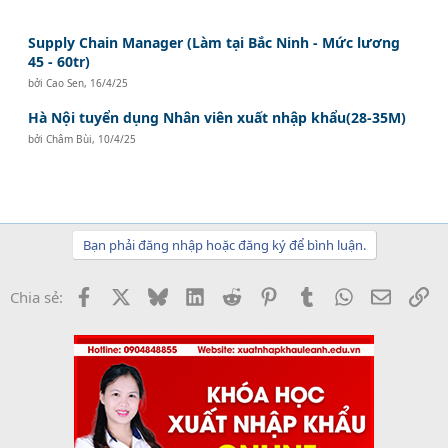
Supply Chain Manager (Làm tại Bắc Ninh - Mức lương
45 - 60tr)
bởi
Cao Sen
,
16/4/25
Hà Nội tuyển dụng Nhân viên xuất nhập khẩu(28-35M)
bởi
Châm Bùi
,
10/4/25
Bạn phải đăng nhập hoặc đăng ký để bình luận.
Facebook
X
Bluesky
LinkedIn
Reddit
Pinterest
Tumblr
WhatsApp
Email
Li
Chia sẻ: