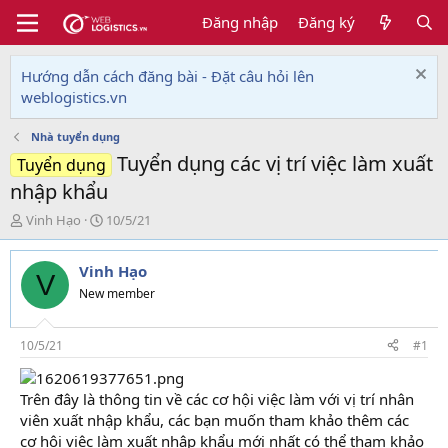
Đăng nhập
Đăng ký
Hướng dẫn cách đăng bài - Đặt câu hỏi lên
weblogistics.vn
Nhà tuyển dụng
Tuyển dụng các vị trí việc làm xuất
Tuyển dụng
nhập khẩu
T
N
Vinh Hạo
10/5/21
h
g
r
à
Vinh Hạo
e
y
V
a
g
New member
d
ử
s
i
t
10/5/21
#1
a
r
Trên đây là thông tin về các cơ hội việc làm với vị trí nhân
t
e
viên xuất nhập khẩu, các bạn muốn tham khảo thêm các
r
cơ hội việc làm xuất nhập khẩu mới nhất có thể tham khảo