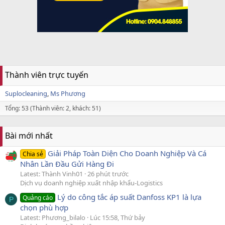
Thành viên trực tuyến
Suplocleaning
Ms Phương
Tổng: 53 (Thành viên: 2, khách: 51)
Bài mới nhất
Giải Pháp Toàn Diện Cho Doanh Nghiệp Và Cá
Chia sẻ
Nhân Lần Đầu Gửi Hàng Đi
Latest: Thành Vinh01
26 phút trước
Dịch vụ doanh nghiệp xuất nhập khẩu-Logistics
Lý do công tắc áp suất Danfoss KP1 là lựa
Quảng cáo
P
chọn phù hợp
Latest: Phương_bilalo
Lúc 15:58, Thứ bảy