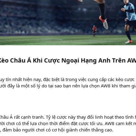
 Kèo Châu Á Khi Cược Ngoại Hạng Anh Trên AW
 tín nhất hiện nay, đặc biệt là trong việc cung cấp các kèo cược
ới đây là một số lý do tại sao bạn nên lựa chọn AW8 khi tham gi
hâu Á rất cạnh tranh. Tỷ lệ cược này thay đổi linh hoạt theo tình 
ười chơi có thể lựa chọn thời điểm đặt cược tối ưu. AW8 cam kết
, đảm bảo người chơi có cơ hội giành chiến thắng cao.