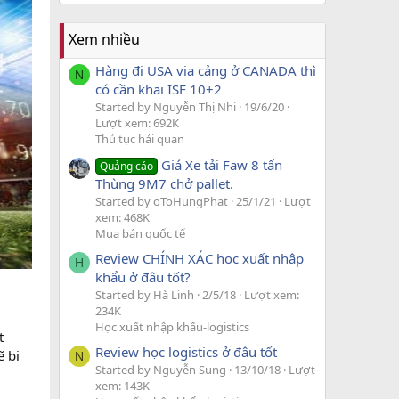
Xem nhiều
Hàng đi USA via cảng ở CANADA thì
N
có cần khai ISF 10+2
Started by Nguyễn Thị Nhi
19/6/20
Lượt xem: 692K
Thủ tục hải quan
Giá Xe tải Faw 8 tấn
Quảng cáo
Thùng 9M7 chở pallet.
Started by oToHungPhat
25/1/21
Lượt
xem: 468K
Mua bán quốc tế
Review CHÍNH XÁC học xuất nhập
H
khẩu ở đâu tốt?
Started by Hà Linh
2/5/18
Lượt xem:
234K
Học xuất nhập khẩu-logistics
t
Review học logistics ở đâu tốt
ẽ bị
N
Started by Nguyễn Sung
13/10/18
Lượt
xem: 143K