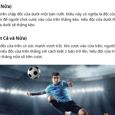
 Nửa)​
 trên chấp đội cửa dưới một bàn rưỡi. Điều này có nghĩa là đội cử
lên để người chơi cược vào cửa trên thắng kèo. Nếu đội cửa dưới 
a dưới sẽ thắng kèo.
t Cả và Nửa)​
đội cửa trên có sức mạnh vượt trội. Khi cược vào cửa trên, người
nếu đội cửa trên thắng với cách biệt 2 bàn trở lên. Nếu đội cửa t
ẽ thắng nửa số tiền cược.