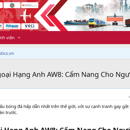
nh viên
tics.vn
goại Hạng Anh AW8: Cẩm Nang Cho Ngư
ấu bóng đá hấp dẫn nhất trên thế giới, với sự cạnh tranh gay gắt
án trước.
i Hạng Anh AW8: Cẩm Nang Cho Ngư