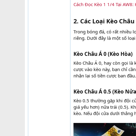
Cách Đọc Kèo 1 1/4 Tại AW8: 
2. Các Loại Kèo Châu
Trong bóng đá, có rất nhiều l
riêng. Dưới đây là một số loạ
Kèo Châu Á 0 (Kèo Hòa)​
Kèo Châu Á 0, hay còn gọi là
cược vào kèo này, bạn chỉ cần
nhận lại số tiền cược ban đầu.
Kèo Châu Á 0.5 (Kèo Nửa
Kèo 0.5 thường gặp khi đội c
giá yếu hơn) nửa trái (0.5). K
kèo. Nếu đội cửa dưới thắng 