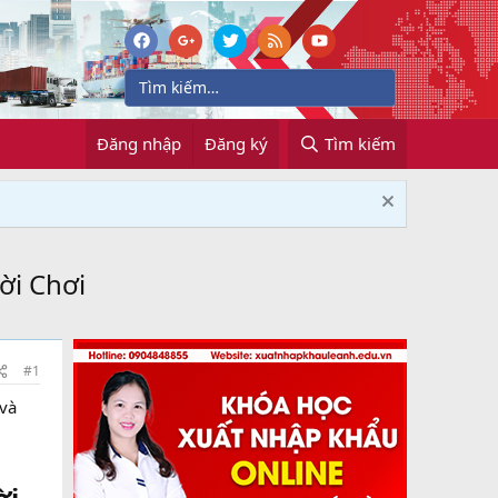
Đăng nhập
Đăng ký
Tìm kiếm
ời Chơi
#1
 và
ời