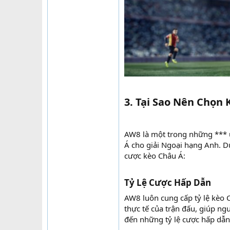
3. Tại Sao Nên Chọn
AW8 là một trong những *** uy
Á cho giải Ngoại hạng Anh. Dư
cược kèo Châu Á:
Tỷ Lệ Cược Hấp Dẫn​
AW8 luôn cung cấp tỷ lệ kèo C
thực tế của trận đấu, giúp ng
đến những tỷ lệ cược hấp dẫn