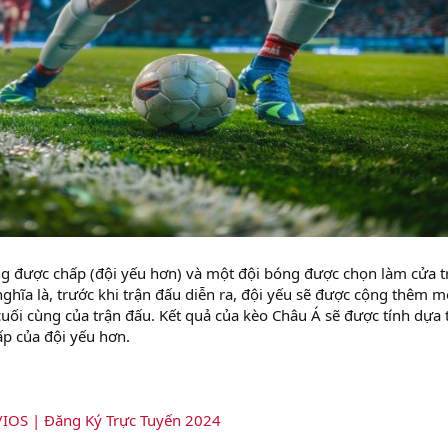
g được chấp (đội yếu hơn) và một đội bóng được chọn làm cửa t
ghĩa là, trước khi trận đấu diễn ra, đội yếu sẽ được cộng thêm m
cuối cùng của trận đấu. Kết quả của kèo Châu Á sẽ được tính dựa 
hấp của đội yếu hơn.
/IOS | Đăng Ký Trực Tuyến 2024