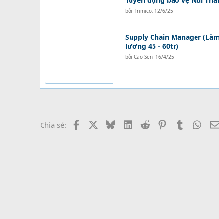
Tuyển dụng bảo vệ Núi Thà
bởi
Trimico
,
12/6/25
Supply Chain Manager (Làm 
lương 45 - 60tr)
bởi
Cao Sen
,
16/4/25
Facebook
X
Bluesky
LinkedIn
Reddit
Pinterest
Tumblr
What
Chia sẻ: