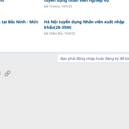
nh
tuyển dụng nhân viên nghiệp vụ
bởi
Trimico
,
14/5/25
tại Bắc Ninh - Mức
Hà Nội tuyển dụng Nhân viên xuất nhập
khẩu(28-35M)
bởi
Châm Bùi
,
10/4/25
Bạn phải đăng nhập hoặc đăng ký để bì
sApp
Email
Link