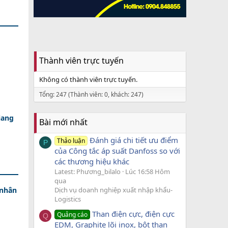
Thành viên trực tuyến
Không có thành viên trực tuyến.
Tổng: 247 (Thành viên: 0, khách: 247)
iang
Bài mới nhất
Đánh giá chi tiết ưu điểm
Thảo luận
P
của Công tắc áp suất Danfoss so với
các thương hiệu khác
Latest: Phương_bilalo
Lúc 16:58 Hôm
qua
 nhân
Dịch vụ doanh nghiệp xuất nhập khẩu-
Logistics
Than điện cực, điện cực
Quảng cáo
Q
EDM, Graphite lõi inox, bột than