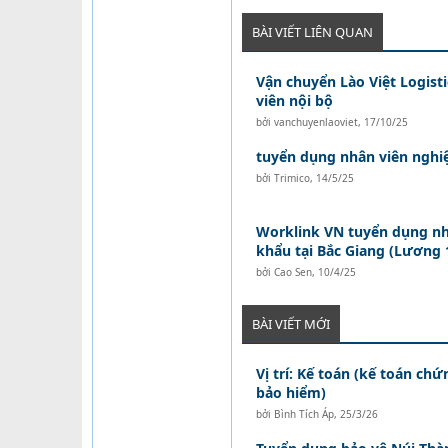
BÀI VIẾT LIÊN QUAN
Vận chuyển Lào Việt Logist
viên nội bộ
bởi
vanchuyenlaoviet
,
17/10/25
tuyển dụng nhân viên nghi
bởi
Trimico
,
14/5/25
Worklink VN tuyển dụng nh
khẩu tại Bắc Giang (Lương 1
bởi
Cao Sen
,
10/4/25
BÀI VIẾT MỚI
Vị trí: Kế toán (kế toán ch
bảo hiểm)
bởi
Bình Tích Áp
,
25/3/26