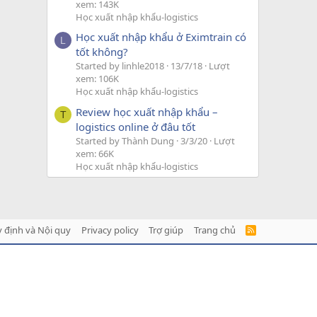
xem: 143K
Học xuất nhập khẩu-logistics
Học xuất nhập khẩu ở Eximtrain có
L
tốt không?
Started by linhle2018
13/7/18
Lượt
xem: 106K
Học xuất nhập khẩu-logistics
Review học xuất nhập khẩu –
T
logistics online ở đâu tốt
Started by Thành Dung
3/3/20
Lượt
xem: 66K
Học xuất nhập khẩu-logistics
 định và Nội quy
Privacy policy
Trợ giúp
Trang chủ
R
S
S