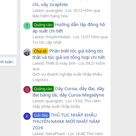
chì, vảy Graphite
Latest: quanglan
Lúc 16:13 Hôm qua
Bảo hiểm hàng hóa
Hướng dẫn lắp đồng hồ
Quảng cáo
T
áp suất chi tiết
Latest: thuylinhbilalo
Lúc 12:07 Hôm qua
Tin tức cập nhật
Phân biệt tóc giả bằng tóc
Chia sẻ
thật và tóc giả sợi tổng hợp chi tiết
nh luận.
Latest: Thiết bị máy ảnh
Lúc 09:21 Hôm
qua
Dịch vụ doanh nghiệp xuất nhập khẩu-
Logistics
Dây Curoa, dây đai, dây
Quảng cáo
Q
đai băng tải, dây Curoa Megadyne
Latest: quanglan
Lúc 15:03, Thứ năm
Giấy phép xuất nhập khẩu
THỦ TỤC NHẬP KHẨU
Giải đáp
K
THUYỀN KAYAK MỚI NHẤT NĂM
2026
Latest: KeiraPham
Lúc 14:48, Thứ năm