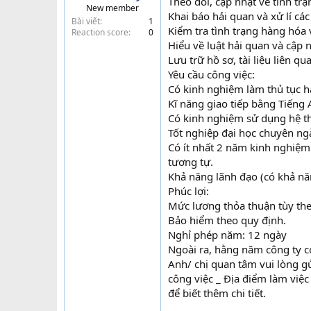
Theo dõi, cập nhật về tình tr
New member
t
Khai báo hải quan và xử lí các
Bài viết
1
e
Kiểm tra tình trạng hàng hóa v
Reaction score
0
r
Hiểu về luật hải quan và cập 
Lưu trữ hồ sơ, tài liệu liên q
Yêu cầu công việc:
Có kinh nghiệm làm thủ tục h
Kĩ năng giao tiếp bằng Tiếng 
Có kinh nghiệm sử dụng hệ t
Tốt nghiệp đại học chuyên ngà
Có ít nhất 2 năm kinh nghiệm 
tương tự.
Khả năng lãnh đạo (có khả năn
Phúc lợi:
Mức lương thỏa thuận tùy theo
Bảo hiểm theo quy định.
Nghỉ phép năm: 12 ngày
Ngoài ra, hằng năm công ty c
Anh/ chị quan tâm vui lòng gử
công việc _ Địa điểm làm việc
để biết thêm chi tiết.