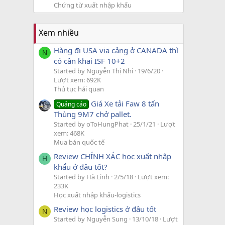
Chứng từ xuất nhập khẩu
Xem nhiều
Hàng đi USA via cảng ở CANADA thì
N
có cần khai ISF 10+2
Started by Nguyễn Thị Nhi
19/6/20
Lượt xem: 692K
Thủ tục hải quan
Giá Xe tải Faw 8 tấn
Quảng cáo
Thùng 9M7 chở pallet.
Started by oToHungPhat
25/1/21
Lượt
xem: 468K
Mua bán quốc tế
Review CHÍNH XÁC học xuất nhập
H
khẩu ở đâu tốt?
Started by Hà Linh
2/5/18
Lượt xem:
233K
Học xuất nhập khẩu-logistics
Review học logistics ở đâu tốt
N
Started by Nguyễn Sung
13/10/18
Lượt