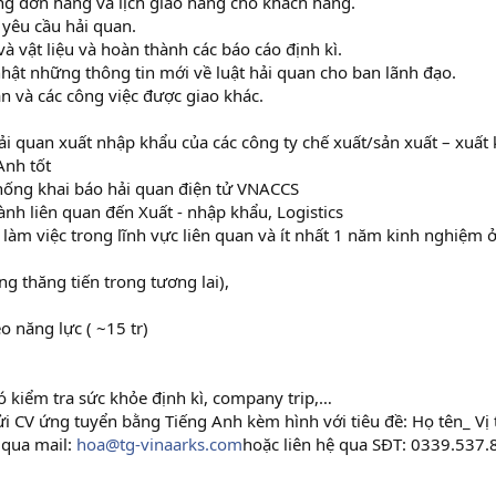
ạng đơn hàng và lịch giao hàng cho khách hàng.
 yêu cầu hải quan.
à vật liệu và hoàn thành các báo cáo định kì.
nhật những thông tin mới về luật hải quan cho ban lãnh đạo.
uan và các công việc được giao khác.
ải quan xuất nhập khẩu của các công ty chế xuất/sản xuất – xuất
Anh tốt
hống khai báo hải quan điện tử VNACCS
nh liên quan đến Xuất - nhập khẩu, Logistics
làm việc trong lĩnh vực liên quan và ít nhất 1 năm kinh nghiệm ở 
g thăng tiến trong tương lai),
 năng lực ( ~15 tr)
ó kiểm tra sức khỏe định kì, company trip,…
i CV ứng tuyển bằng Tiếng Anh kèm hình với tiêu đề: Họ tên_ Vị t
 qua mail:
hoa@tg-vinaarks.com
hoặc liên hệ qua SĐT: 0339.537.