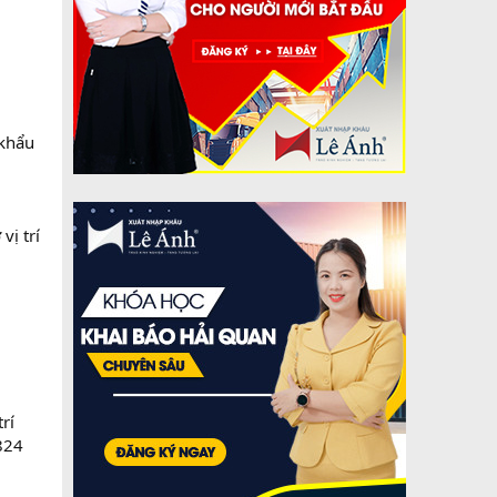
 khẩu
vị trí
rí
824