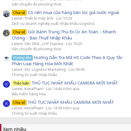
Vận chuyển đa phương thức
Có nên mua cửa hàng bán tóc giả nước ngoài
Chia sẻ
Latest: Thiết bị máy ảnh
Lúc 10:29
Dịch vụ doanh nghiệp xuất nhập khẩu-Logistics
Gửi Bánh Trung Thu Đi Úc An Toàn – Nhanh
Chia sẻ
Chóng – Bao Thuế Nhập Khẩu
Latest: Văn Nhã _LHP Express
Lúc 10:25
Vận chuyển đa phương thức
Hướng Dẫn Tra Mã HS Code Theo 6 Quy Tắc
Hướng dẫn
Phân Loại Hàng Hóa Mới Nhất
Latest: ASL Logistics Marketing
Lúc 09:58
Chứng từ xuất nhập khẩu
THỦ TỤC NHẬP KHẨU CAMERA MỚI NHẤT
Thảo luận
K
Latest: KeiraPham
Lúc 14:44 Hôm qua
Bảo hiểm hàng hóa
THỦ TỤC NHẬP KHẨU CAMERA MỚI NHẤT
Chia sẻ
K
Latest: KeiraPham
Lúc 14:39 Hôm qua
Chứng từ xuất nhập khẩu
Xem nhiều