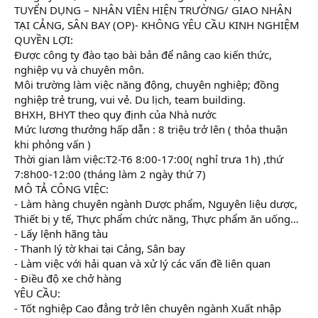
TUYỂN DỤNG – NHÂN VIÊN HIỆN TRƯỜNG/ GIAO NHẬN
TẠI CẢNG, SÂN BAY (OP)- KHÔNG YÊU CẦU KINH NGHIỆM
QUYỀN LỢI:
Được công ty đào tạo bài bản để nâng cao kiến thức,
nghiệp vụ và chuyên môn.
Môi trường làm việc năng động, chuyên nghiệp; đồng
nghiệp trẻ trung, vui vẻ. Du lịch, team building.
BHXH, BHYT theo quy định của Nhà nước
Mức lương thưởng hấp dẫn : 8 triệu trở lên ( thỏa thuận
khi phỏng vấn )
Thời gian làm việc:T2-T6 8:00-17:00( nghỉ trưa 1h) ,thứ
7:8h00-12:00 (tháng làm 2 ngày thứ 7)
MÔ TẢ CÔNG VIỆC:
- Làm hàng chuyên ngành Dược phẩm, Nguyên liệu dược,
Thiết bị y tế, Thực phẩm chức năng, Thực phẩm ăn uống…
- Lấy lệnh hãng tàu
- Thanh lý tờ khai tại Cảng, Sân bay
- Làm việc với hải quan và xử lý các vấn đề liên quan
- Điều độ xe chở hàng
YÊU CẦU:
- Tốt nghiệp Cao đẳng trở lên chuyên ngành Xuất nhập