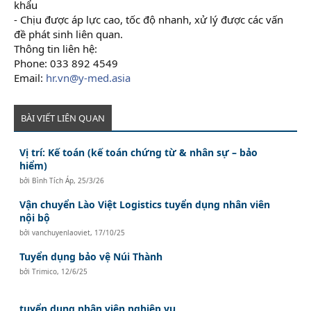
khẩu
- Chịu được áp lực cao, tốc độ nhanh, xử lý được các vấn
đề phát sinh liên quan.
Thông tin liên hệ:
Phone: 033 892 4549
Email:
hr.vn@y-med.asia
BÀI VIẾT LIÊN QUAN
Vị trí: Kế toán (kế toán chứng từ & nhân sự – bảo
hiểm)
bởi
Bình Tích Áp
,
25/3/26
Vận chuyển Lào Việt Logistics tuyển dụng nhân viên
nội bộ
bởi
vanchuyenlaoviet
,
17/10/25
Tuyển dụng bảo vệ Núi Thành
bởi
Trimico
,
12/6/25
tuyển dụng nhân viên nghiệp vụ