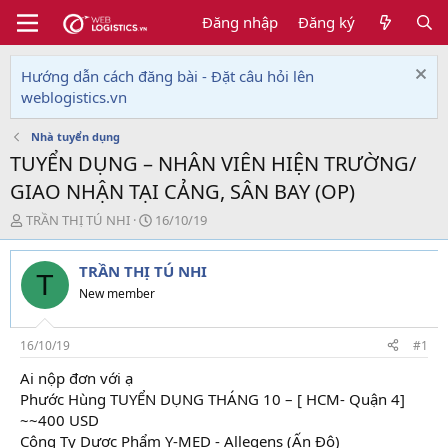
Đăng nhập
Đăng ký
Hướng dẫn cách đăng bài - Đặt câu hỏi lên
weblogistics.vn
Nhà tuyển dụng
TUYỂN DỤNG – NHÂN VIÊN HIỆN TRƯỜNG/
GIAO NHẬN TẠI CẢNG, SÂN BAY (OP)
T
N
TRẦN THỊ TÚ NHI
16/10/19
h
g
r
à
TRẦN THỊ TÚ NHI
e
y
T
a
g
New member
d
ử
s
i
t
16/10/19
#1
a
Ai nộp đơn với ạ
r
Phước Hùng TUYỂN DỤNG THÁNG 10 – [ HCM- Quận 4]
t
e
~~400 USD
r
Công Ty Dược Phẩm Y-MED - Allegens (Ấn Độ)