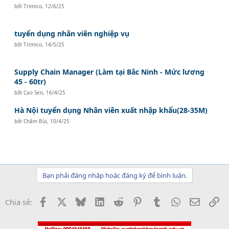
bởi
Trimico
,
12/6/25
tuyển dụng nhân viên nghiệp vụ
bởi
Trimico
,
14/5/25
Supply Chain Manager (Làm tại Bắc Ninh - Mức lương
45 - 60tr)
bởi
Cao Sen
,
16/4/25
Hà Nội tuyển dụng Nhân viên xuất nhập khẩu(28-35M)
bởi
Châm Bùi
,
10/4/25
Bạn phải đăng nhập hoặc đăng ký để bình luận.
Facebook
X
Bluesky
LinkedIn
Reddit
Pinterest
Tumblr
WhatsApp
Email
Li
Chia sẻ: