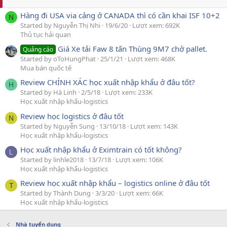
Hàng đi USA via cảng ở CANADA thì có cần khai ISF 10+2
N
Started by Nguyễn Thị Nhi
19/6/20
Lượt xem: 692K
Thủ tục hải quan
Giá Xe tải Faw 8 tấn Thùng 9M7 chở pallet.
Quảng cáo
Started by oToHungPhat
25/1/21
Lượt xem: 468K
Mua bán quốc tế
Review CHÍNH XÁC học xuất nhập khẩu ở đâu tốt?
H
Started by Hà Linh
2/5/18
Lượt xem: 233K
Học xuất nhập khẩu-logistics
Review học logistics ở đâu tốt
N
Started by Nguyễn Sung
13/10/18
Lượt xem: 143K
Học xuất nhập khẩu-logistics
Học xuất nhập khẩu ở Eximtrain có tốt không?
L
Started by linhle2018
13/7/18
Lượt xem: 106K
Học xuất nhập khẩu-logistics
Review học xuất nhập khẩu – logistics online ở đâu tốt
T
Started by Thành Dung
3/3/20
Lượt xem: 66K
Học xuất nhập khẩu-logistics
Nhà tuyển dụng