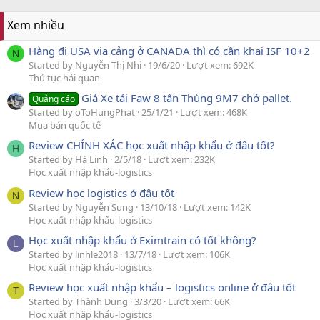
Xem nhiều
Hàng đi USA via cảng ở CANADA thì có cần khai ISF 10+2
N
Started by Nguyễn Thị Nhi
19/6/20
Lượt xem: 692K
Thủ tục hải quan
Giá Xe tải Faw 8 tấn Thùng 9M7 chở pallet.
Quảng cáo
Started by oToHungPhat
25/1/21
Lượt xem: 468K
Mua bán quốc tế
Review CHÍNH XÁC học xuất nhập khẩu ở đâu tốt?
H
Started by Hà Linh
2/5/18
Lượt xem: 232K
Học xuất nhập khẩu-logistics
Review học logistics ở đâu tốt
N
Started by Nguyễn Sung
13/10/18
Lượt xem: 142K
Học xuất nhập khẩu-logistics
Học xuất nhập khẩu ở Eximtrain có tốt không?
L
Started by linhle2018
13/7/18
Lượt xem: 106K
Học xuất nhập khẩu-logistics
Review học xuất nhập khẩu – logistics online ở đâu tốt
T
Started by Thành Dung
3/3/20
Lượt xem: 66K
Học xuất nhập khẩu-logistics