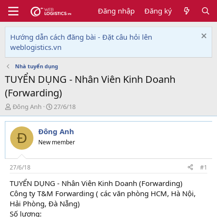
Đăng nhập
Đăng ký
Hướng dẫn cách đăng bài - Đặt câu hỏi lên
weblogistics.vn
Nhà tuyển dụng
TUYỂN DỤNG - Nhân Viên Kinh Doanh
(Forwarding)
T
N
Đông Anh
27/6/18
h
g
r
à
Đông Anh
e
y
Đ
a
g
New member
d
ử
s
i
t
27/6/18
#1
a
TUYỂN DỤNG - Nhân Viên Kinh Doanh (Forwarding)
r
Công ty T&M Forwarding ( các văn phòng HCM, Hà Nội,
t
e
Hải Phòng, Đà Nẵng)
r
Số lượng: