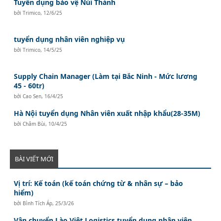
Tuyển dụng bảo vệ Núi Thành
bởi
Trimico
,
12/6/25
tuyển dụng nhân viên nghiệp vụ
bởi
Trimico
,
14/5/25
Supply Chain Manager (Làm tại Bắc Ninh - Mức lương
45 - 60tr)
bởi
Cao Sen
,
16/4/25
Hà Nội tuyển dụng Nhân viên xuất nhập khẩu(28-35M)
bởi
Châm Bùi
,
10/4/25
BÀI VIẾT MỚI
Vị trí: Kế toán (kế toán chứng từ & nhân sự – bảo
hiểm)
bởi
Bình Tích Áp
,
25/3/26
Vận chuyển Lào Việt Logistics tuyển dụng nhân viên