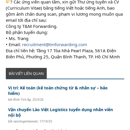
? Các ứng viên quan tâm, xin gửi Thư ứng tuyển và CV
(Curriculum Vitae) bằng tiếng Việt hoặc tiếng Anh, bao
gồm ảnh chân dung scan, phạm vi lương mong muốn qua
email tới địa chỉ sau:
Công ty T&M Forwarding.
Bộ phận tuyển dụng:
• Ms. Trang
• Email:
recruitment@tmforwarding.com
Địa chỉ liên hệ: Tầng 17 Tòa Nhà Pearl Plaza, 561A Điện
Biên Phủ, Phường 25, Quận Bình Thạnh, TP. Hồ Chí Minh
BÀI VIẾT LIÊN QUAN
Vị trí: Kế toán (kế toán chứng từ & nhân sự – bảo
hiểm)
bởi
Bình Tích Áp
,
25/3/26
Vận chuyển Lào Việt Logistics tuyển dụng nhân viên
nội bộ
bởi
vanchuyenlaoviet
,
17/10/25