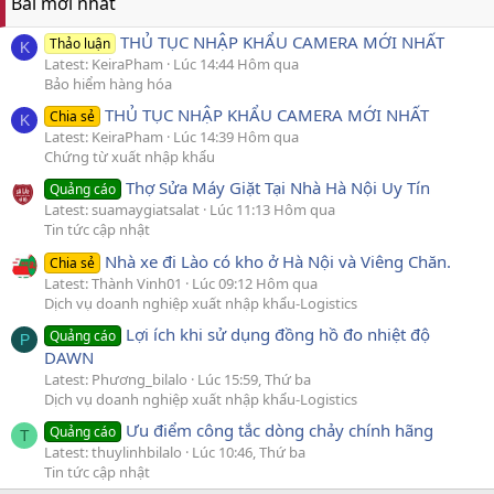
Bài mới nhất
THỦ TỤC NHẬP KHẨU CAMERA MỚI NHẤT
Thảo luận
K
Latest: KeiraPham
Lúc 14:44 Hôm qua
Bảo hiểm hàng hóa
THỦ TỤC NHẬP KHẨU CAMERA MỚI NHẤT
Chia sẻ
K
Latest: KeiraPham
Lúc 14:39 Hôm qua
Chứng từ xuất nhập khẩu
Thợ Sửa Máy Giặt Tại Nhà Hà Nội Uy Tín
Quảng cáo
Latest: suamaygiatsalat
Lúc 11:13 Hôm qua
Tin tức cập nhật
Nhà xe đi Lào có kho ở Hà Nội và Viêng Chăn.
Chia sẻ
Latest: Thành Vinh01
Lúc 09:12 Hôm qua
Dịch vụ doanh nghiệp xuất nhập khẩu-Logistics
Lợi ích khi sử dụng đồng hồ đo nhiệt độ
Quảng cáo
P
DAWN
Latest: Phương_bilalo
Lúc 15:59, Thứ ba
Dịch vụ doanh nghiệp xuất nhập khẩu-Logistics
Ưu điểm công tắc dòng chảy chính hãng
Quảng cáo
T
Latest: thuylinhbilalo
Lúc 10:46, Thứ ba
Tin tức cập nhật