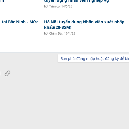
nh
tuyển dụng nhân viên nghiệp vụ
bởi
Trimico
,
14/5/25
tại Bắc Ninh - Mức
Hà Nội tuyển dụng Nhân viên xuất nhập
khẩu(28-35M)
bởi
Châm Bùi
,
10/4/25
Bạn phải đăng nhập hoặc đăng ký để bì
sApp
Email
Link