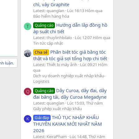
chì, vảy Graphite
Latest: quanglan
Lúc 16:13 Hôm qua
Bảo hiểm hàng hóa
Hướng dẫn lắp đồng hồ
Quảng cáo
T
áp suất chi tiết
Latest: thuylinhbilalo
Lúc 12:07 Hôm qua
Tin tức cập nhật
Phân biệt tóc giả bằng tóc
Chia sẻ
thật và tóc giả sợi tổng hợp chi tiết
nh luận.
Latest: Thiết bị máy ảnh
Lúc 09:21 Hôm
qua
Dịch vụ doanh nghiệp xuất nhập khẩu-
Logistics
Dây Curoa, dây đai, dây
Quảng cáo
Q
đai băng tải, dây Curoa Megadyne
Latest: quanglan
Lúc 15:03, Thứ năm
Giấy phép xuất nhập khẩu
THỦ TỤC NHẬP KHẨU
Giải đáp
K
THUYỀN KAYAK MỚI NHẤT NĂM
2026
Latest: KeiraPham
Lúc 14:48, Thứ năm