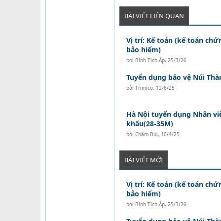
BÀI VIẾT LIÊN QUAN
Vị trí: Kế toán (kế toán ch
bảo hiểm)
bởi
Bình Tích Áp
,
25/3/26
Tuyển dụng bảo vệ Núi Thà
bởi
Trimico
,
12/6/25
Hà Nội tuyển dụng Nhân vi
khẩu(28-35M)
bởi
Châm Bùi
,
10/4/25
BÀI VIẾT MỚI
Vị trí: Kế toán (kế toán ch
bảo hiểm)
bởi
Bình Tích Áp
,
25/3/26