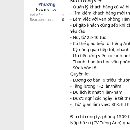
Mô tả công việc
Phương
t
- Quản lý khách hàng cũ và hi
New member
e
- Tìm kiếm khách hàng mới thô
Bài viết
1
r
- Làm việc với văn phòng Hàn
Reaction score
0
- Đi gặp khách cùng sếp khi c
Yêu cầu
- Nữ, từ 22-40 tuổi
- Có thể giao tiếp tốt tiếng A
- Kỹ năng giao tiếp tốt, nhan
- Ưu tiên ứng viên có kinh n
- Thành thạo tin học văn phòn
- Sức khỏe tốt
Quyền lợi
- Lương cơ bản: 6 triệu+thưởn
- Tăng lương 1-2 lần/năm
- Du lịch ít nhất 1 lần/năm
- Được nghỉ các ngày lễ tết t
- Thời gian làm việc: 8h-5h T
Địa chỉ công ty: phòng 1509 
Nộp hồ sơ (CV Tiếng Anh) qua