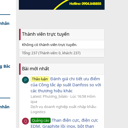
 nhân
Thành viên trực tuyến
Không có thành viên trực tuyến.
Tổng: 237 (Thành viên: 0, khách: 237)
g Bắc
Bài mới nhất
Đánh giá chi tiết ưu điểm
Thảo luận
P
của Công tắc áp suất Danfoss so với
các thương hiệu khác
Latest: Phương_bilalo
Lúc 16:58 Hôm
qua
 nhân
Dịch vụ doanh nghiệp xuất nhập khẩu-
Logistics
Than điện cực, điện cực
Quảng cáo
Q
EDM, Graphite lõi inox, bột than