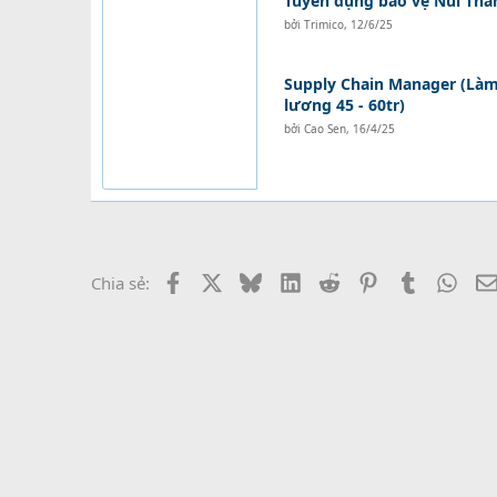
Tuyển dụng bảo vệ Núi Thà
bởi
Trimico
,
12/6/25
Supply Chain Manager (Làm 
lương 45 - 60tr)
bởi
Cao Sen
,
16/4/25
Facebook
X
Bluesky
LinkedIn
Reddit
Pinterest
Tumblr
What
Chia sẻ: