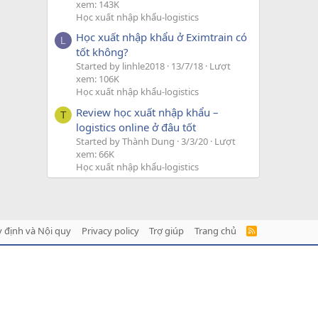
xem: 143K
Học xuất nhập khẩu-logistics
Học xuất nhập khẩu ở Eximtrain có
L
tốt không?
Started by linhle2018
13/7/18
Lượt
xem: 106K
Học xuất nhập khẩu-logistics
Review học xuất nhập khẩu –
T
logistics online ở đâu tốt
Started by Thành Dung
3/3/20
Lượt
xem: 66K
Học xuất nhập khẩu-logistics
 định và Nội quy
Privacy policy
Trợ giúp
Trang chủ
R
S
S