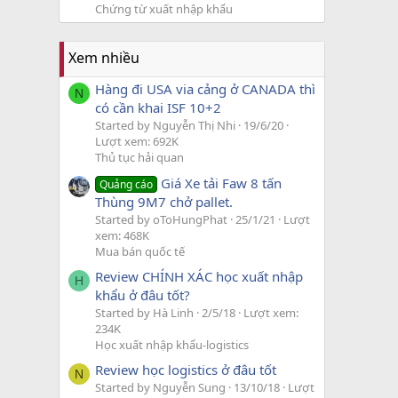
Chứng từ xuất nhập khẩu
Xem nhiều
Hàng đi USA via cảng ở CANADA thì
N
có cần khai ISF 10+2
Started by Nguyễn Thị Nhi
19/6/20
Lượt xem: 692K
Thủ tục hải quan
Giá Xe tải Faw 8 tấn
Quảng cáo
Thùng 9M7 chở pallet.
Started by oToHungPhat
25/1/21
Lượt
xem: 468K
Mua bán quốc tế
Review CHÍNH XÁC học xuất nhập
H
khẩu ở đâu tốt?
Started by Hà Linh
2/5/18
Lượt xem:
234K
Học xuất nhập khẩu-logistics
Review học logistics ở đâu tốt
N
Started by Nguyễn Sung
13/10/18
Lượt