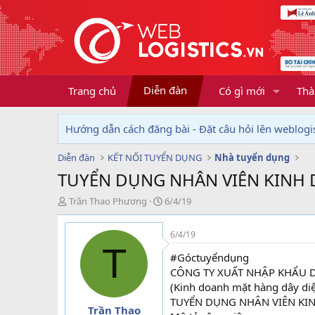
Diễn đàn
Trang chủ
Có gì mới
Thà
Hướng dẫn cách đăng bài - Đặt câu hỏi lên weblogis
Diễn đàn
KẾT NỐI TUYỂN DỤNG
Nhà tuyển dụng
TUYỂN DỤNG NHÂN VIÊN KINH
T
N
Trần Thao Phương
6/4/19
h
g
r
à
6/4/19
e
y
T
a
g
#Góctuyểndụng
d
ử
CÔNG TY XUẤT NHẬP KHẨU 
s
i
(Kinh doanh mặt hàng dây diệ
t
TUYỂN DỤNG NHÂN VIÊN KI
a
Trần Thao
r