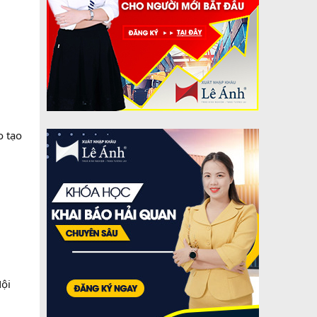
o tạo
Nội