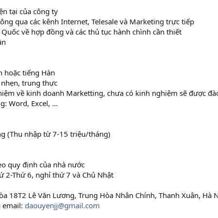
ện tại của công ty
ng qua các kênh Internet, Telesale và Marketing trực tiếp
 Quốc về hợp đồng và các thủ tục hành chình cần thiết
ần
nh hoặc tiếng Hàn
h nhẹn, trung thực
ghiệm về kinh doanh Marketting, chưa có kinh nghiệm sẽ được đà
g: Word, Excel, …
g (Thu nhập từ 7-15 triệu/tháng)
heo quy định của nhà nước
hứ 2-Thứ 6, nghỉ thứ 7 và Chủ Nhật
tòa 18T2 Lê Văn Lương, Trung Hòa Nhân Chính, Thanh Xuân, Hà 
 email:
daouyenjj@gmail.com