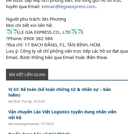
tuyến qua Email:
ketoan@legiaexpress.com
.
Người phụ trách: Ms Phương
Mọi chi tiết xin liên hệ:
LE GIA EXPRESS CO., LTD
?Phone: 0906 382 986
?Địa chỉ: 17 BẠCH ĐẰNG, F2, TÂN BÌNH, HCM.
Lưu ý: Công ty sẽ chỉ phỏng vấn trực tiếp các hồ sơ đạt qua
Email, được thông báo qua Email hoặc điện thoại.
BÀI VIẾT LIÊN QUAN
Vị trí: Kế toán (kế toán chứng từ & nhân sự – bảo
hiểm)
bởi
Bình Tích Áp
,
25/3/26
Vận chuyển Lào Việt Logistics tuyển dụng nhân viên
nội bộ
bởi
vanchuyenlaoviet
,
17/10/25