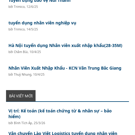
Tuyển dụng bảo vệ Núi Thành
bởi
Trimico
,
12/6/25
tuyển dụng nhân viên nghiệp vụ
bởi
Trimico
,
14/5/25
Hà Nội tuyển dụng Nhân viên xuất nhập khẩu(28-35M)
bởi
Châm Bùi
,
10/4/25
Nhân Viên Xuất Nhập Khẩu - KCN Vân Trung Bắc Giang
bởi
Thuỳ Nhung
,
10/4/25
BÀI VIẾT MỚI
Vị trí: Kế toán (kế toán chứng từ & nhân sự – bảo
hiểm)
bởi
Bình Tích Áp
,
25/3/26
Vận chuyển Lào Việt Logistics tuyển dụng nhân viên