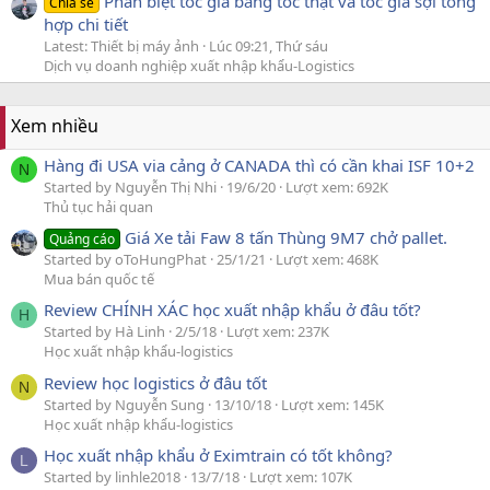
Phân biệt tóc giả bằng tóc thật và tóc giả sợi tổng
Chia sẻ
hợp chi tiết
Latest: Thiết bị máy ảnh
Lúc 09:21, Thứ sáu
Dịch vụ doanh nghiệp xuất nhập khẩu-Logistics
Xem nhiều
Hàng đi USA via cảng ở CANADA thì có cần khai ISF 10+2
N
Started by Nguyễn Thị Nhi
19/6/20
Lượt xem: 692K
Thủ tục hải quan
Giá Xe tải Faw 8 tấn Thùng 9M7 chở pallet.
Quảng cáo
Started by oToHungPhat
25/1/21
Lượt xem: 468K
Mua bán quốc tế
Review CHÍNH XÁC học xuất nhập khẩu ở đâu tốt?
H
Started by Hà Linh
2/5/18
Lượt xem: 237K
Học xuất nhập khẩu-logistics
Review học logistics ở đâu tốt
N
Started by Nguyễn Sung
13/10/18
Lượt xem: 145K
Học xuất nhập khẩu-logistics
Học xuất nhập khẩu ở Eximtrain có tốt không?
L
Started by linhle2018
13/7/18
Lượt xem: 107K