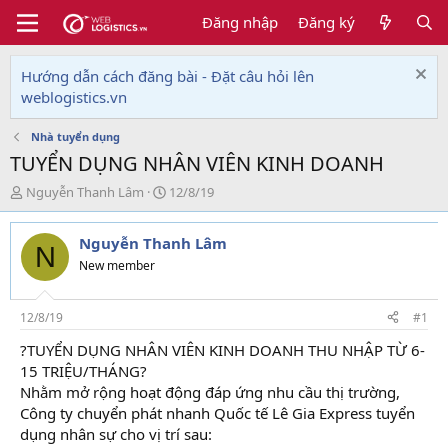
Đăng nhập
Đăng ký
Hướng dẫn cách đăng bài - Đặt câu hỏi lên
weblogistics.vn
Nhà tuyển dụng
TUYỂN DỤNG NHÂN VIÊN KINH DOANH
T
N
Nguyễn Thanh Lâm
12/8/19
h
g
r
à
Nguyễn Thanh Lâm
e
y
N
a
g
New member
d
ử
s
i
t
12/8/19
#1
a
?TUYỂN DỤNG NHÂN VIÊN KINH DOANH THU NHẬP TỪ 6-
r
15 TRIỆU/THÁNG?
t
e
Nhằm mở rộng hoạt động đáp ứng nhu cầu thị trường,
r
Công ty chuyển phát nhanh Quốc tế Lê Gia Express tuyển
dụng nhân sự cho vị trí sau: