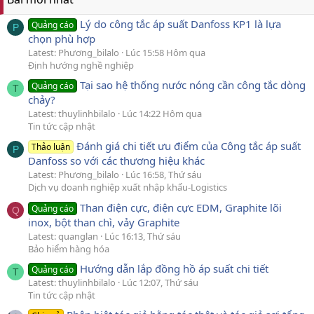
Lý do công tắc áp suất Danfoss KP1 là lựa
Quảng cáo
P
chọn phù hợp
Latest: Phương_bilalo
Lúc 15:58 Hôm qua
Định hướng nghề nghiệp
Tại sao hệ thống nước nóng cần công tắc dòng
Quảng cáo
T
chảy?
Latest: thuylinhbilalo
Lúc 14:22 Hôm qua
Tin tức cập nhật
Đánh giá chi tiết ưu điểm của Công tắc áp suất
Thảo luận
P
Danfoss so với các thương hiệu khác
Latest: Phương_bilalo
Lúc 16:58, Thứ sáu
Dịch vụ doanh nghiệp xuất nhập khẩu-Logistics
Than điện cực, điện cực EDM, Graphite lõi
Quảng cáo
Q
inox, bột than chì, vảy Graphite
Latest: quanglan
Lúc 16:13, Thứ sáu
Bảo hiểm hàng hóa
Hướng dẫn lắp đồng hồ áp suất chi tiết
Quảng cáo
T
Latest: thuylinhbilalo
Lúc 12:07, Thứ sáu
Tin tức cập nhật