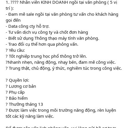
1. ?‍??‍? Nhân viên KINH DOANH ngồi tại văn phòng ( 5 vị
trí ):
- Đam mê sale ngồi tại văn phòng tư vấn cho khách hàng
gọi đến
- Data công cty hỗ trợ.
- Tư vấn dịch vụ công ty và chốt đơn hàng
- Biết sử dụng Thông thạo máy tính văn phòng.
- Trao đổi cụ thể hơn qua phỏng vấn.
? Yêu cầu:
? Tốt nghiệp trung học phổ thông trở lên.
?Nhanh nhẹn, năng động, nhạy bén, đam mê công việc.
? Trung thật, chủ động, ý thức, nghiêm túc trong công việc.
? Quyền lợi:
? Lương cơ bản
? Phụ cấp
? Bảo hiểm
? Thưởng tháng 13
? Được làm việc trong môi trường năng động, rèn luyện
tốt các kỹ năng làm việc.
Để được sắp xếp lịch phỏng vấn, vui lòng gửi hồ sơ trực