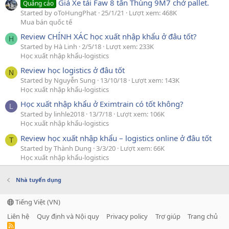
Giá Xe tải Faw 8 tấn Thùng 9M7 chở pallet.
Quảng cáo
Started by oToHungPhat
25/1/21
Lượt xem: 468K
Mua bán quốc tế
Review CHÍNH XÁC học xuất nhập khẩu ở đâu tốt?
H
Started by Hà Linh
2/5/18
Lượt xem: 233K
Học xuất nhập khẩu-logistics
Review học logistics ở đâu tốt
N
Started by Nguyễn Sung
13/10/18
Lượt xem: 143K
Học xuất nhập khẩu-logistics
Học xuất nhập khẩu ở Eximtrain có tốt không?
L
Started by linhle2018
13/7/18
Lượt xem: 106K
Học xuất nhập khẩu-logistics
Review học xuất nhập khẩu – logistics online ở đâu tốt
T
Started by Thành Dung
3/3/20
Lượt xem: 66K
Học xuất nhập khẩu-logistics
Nhà tuyển dụng
Tiếng Việt (VN)
Liên hệ
Quy định và Nội quy
Privacy policy
Trợ giúp
Trang chủ
R