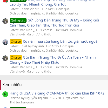
Lào Uy Tín, Nhanh Chóng, Giá Tốt
Latest: Thành Vinh01
Lúc 14:19 Hôm qua
Dịch vụ doanh nghiệp xuất nhập khẩu-Logistics
Gửi Lồng Đèn Trung Thu Đi Mỹ – Đóng Gói
Quảng cáo
Cẩn Thận, Giao Tận Nhà, Thủ Tục Trọn Gói
Latest: Văn Nhã _LHP Express
Lúc 10:49 Hôm qua
Vận chuyển đa phương thức
Có nên mua cửa hàng bán tóc giả nước ngoài
Chia sẻ
Latest: Thiết bị máy ảnh
Lúc 10:29 Hôm qua
Dịch vụ doanh nghiệp xuất nhập khẩu-Logistics
Gửi Bánh Trung Thu Đi Úc An Toàn – Nhanh
Chia sẻ
Chóng – Bao Thuế Nhập Khẩu
Latest: Văn Nhã _LHP Express
Lúc 10:25 Hôm qua
Vận chuyển đa phương thức
Xem nhiều
Hàng đi USA via cảng ở CANADA thì có cần khai ISF 10+2
N
Started by Nguyễn Thị Nhi
19/6/20
Lượt xem: 692K
Thủ tục hải quan