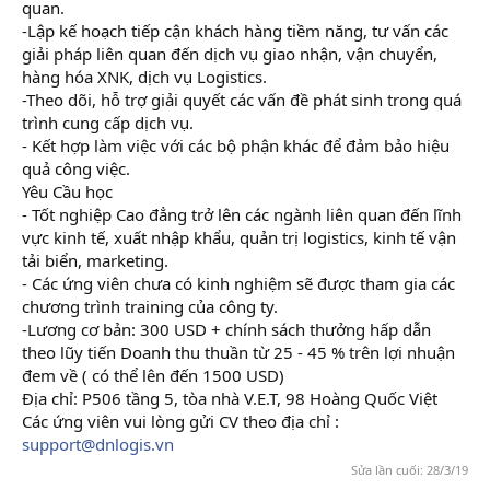
quan.
-Lập kế hoạch tiếp cận khách hàng tiềm năng, tư vấn các
giải pháp liên quan đến dịch vụ giao nhận, vận chuyển,
hàng hóa XNK, dịch vụ Logistics.
-Theo dõi, hỗ trợ giải quyết các vấn đề phát sinh trong quá
trình cung cấp dịch vụ.
- Kết hợp làm việc với các bộ phận khác để đảm bảo hiệu
quả công việc.
Yêu Cầu học
kế toán ở đâu tốt
- Tốt nghiệp Cao đẳng trở lên các ngành liên quan đến lĩnh
vực kinh tế, xuất nhập khẩu, quản trị logistics, kinh tế vận
tải biển, marketing.
- Các ứng viên chưa có kinh nghiệm sẽ được tham gia các
chương trình training của công ty.
-Lương cơ bản: 300 USD + chính sách thưởng hấp dẫn
theo lũy tiến Doanh thu thuần từ 25 - 45 % trên lợi nhuận
đem về ( có thể lên đến 1500 USD)
Địa chỉ: P506 tầng 5, tòa nhà V.E.T, 98 Hoàng Quốc Việt
Các ứng viên vui lòng gửi CV theo địa chỉ :
support@dnlogis.vn
Sửa lần cuối:
28/3/19