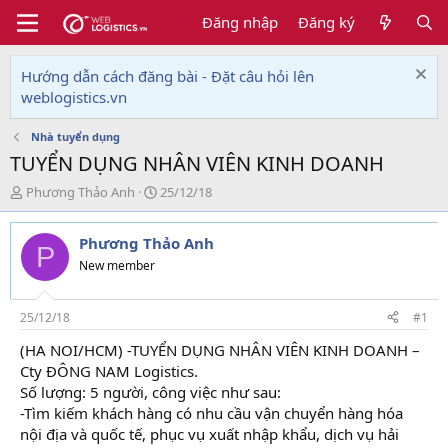
Đăng nhập
Đăng ký
Hướng dẫn cách đăng bài - Đặt câu hỏi lên
weblogistics.vn
Nhà tuyển dụng
TUYỂN DỤNG NHÂN VIÊN KINH DOANH
T
N
Phương Thảo Anh
25/12/18
h
g
r
à
Phương Thảo Anh
e
y
P
a
g
New member
d
ử
s
i
t
25/12/18
#1
a
(HA NOI/HCM) -TUYỂN DỤNG NHÂN VIÊN KINH DOANH –
r
Cty ĐÔNG NAM Logistics.
t
e
Số lượng: 5 người, công việc như sau:
r
-Tìm kiếm khách hàng có nhu cầu vận chuyển hàng hóa
nội địa và quốc tế, phục vụ xuất nhập khẩu, dịch vụ hải