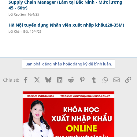
Supply Chain Manager (Làm tại Bắc Ninh - Mức lương
45 - 60tr)
bởi
Cao Sen
,
16/4/25
Hà Nội tuyển dụng Nhân viên xuất nhập khẩu(28-35M)
bởi
Châm Bùi
,
10/4/25
Bạn phải đăng nhập hoặc đăng ký để bình luận.
Facebook
X
Bluesky
LinkedIn
Reddit
Pinterest
Tumblr
WhatsApp
Email
Li
Chia sẻ: