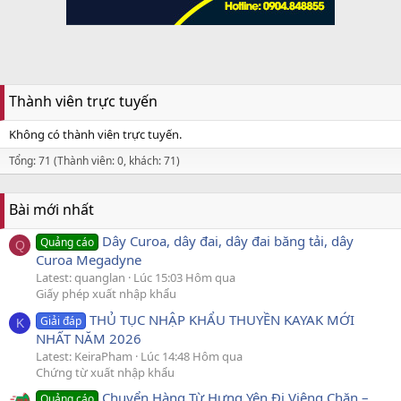
Thành viên trực tuyến
Không có thành viên trực tuyến.
Tổng: 71 (Thành viên: 0, khách: 71)
Bài mới nhất
Dây Curoa, dây đai, dây đai băng tải, dây
Quảng cáo
Q
Curoa Megadyne
Latest: quanglan
Lúc 15:03 Hôm qua
Giấy phép xuất nhập khẩu
THỦ TỤC NHẬP KHẨU THUYỀN KAYAK MỚI
Giải đáp
K
NHẤT NĂM 2026
Latest: KeiraPham
Lúc 14:48 Hôm qua
Chứng từ xuất nhập khẩu
Chuyển Hàng Từ Hưng Yên Đi Viêng Chăn –
Quảng cáo