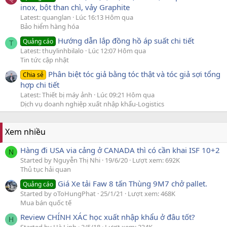
inox, bột than chì, vảy Graphite
Latest: quanglan
Lúc 16:13 Hôm qua
Bảo hiểm hàng hóa
Hướng dẫn lắp đồng hồ áp suất chi tiết
Quảng cáo
T
Latest: thuylinhbilalo
Lúc 12:07 Hôm qua
Tin tức cập nhật
Phân biệt tóc giả bằng tóc thật và tóc giả sợi tổng
Chia sẻ
hợp chi tiết
Latest: Thiết bị máy ảnh
Lúc 09:21 Hôm qua
Dịch vụ doanh nghiệp xuất nhập khẩu-Logistics
Xem nhiều
Hàng đi USA via cảng ở CANADA thì có cần khai ISF 10+2
N
Started by Nguyễn Thị Nhi
19/6/20
Lượt xem: 692K
Thủ tục hải quan
Giá Xe tải Faw 8 tấn Thùng 9M7 chở pallet.
Quảng cáo
Started by oToHungPhat
25/1/21
Lượt xem: 468K
Mua bán quốc tế
Review CHÍNH XÁC học xuất nhập khẩu ở đâu tốt?
H