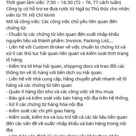
Thời gian làm việc: 7:30 – 16:30 (T2 – T6, T7 cách tuần)
Công ty có hỗ trợ xe đưa rước từ Ngã tư Thủ Đức cho nhân
viên từ TP. Hồ Chí Minh
Mô tả công việc: Các công việc chủ yếu liên quan đến
chứng từ:
- Chuẩn bị các chứng từ liên quan đến xuất nhập khẩu
nguyên liệu và thành phẩm: Invoice, Packing List,…
- Liên hệ với Custom Broker về việc chuẩn bị chứng từ và
xử lí các thủ tục hải quan liên quan và kiểm soát tình trạng
lô hàng.
- Kiểm tra tờ khai hải quan, shipping docs và trao đổi các
thông tin về lô hàng với bên dịch vụ Hải quan.
- Liên hệ với nhà cung cấp, hãng chuyển phát nhanh về lô
hàng và các chứng từ liên quan
- Quản lí hàng tồn kho và các công việc về thu mua.
- Báo giá và kiểm soát việc bán hàng nội địa trên hệ thống.
- Xử lí các chứng từ hàng hóa nội địa
- Kiểm soát các chi phí giao hàng.
- Kiểm soát, kiểm tra và lưu trữ tất cả các tài liệu liên quan
đến các vấn đề về xuất/ nhập khẩu và bán hàng trong nội
địa.
- Làm báo cáo định kì và các công việc khác theo phân