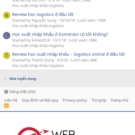
Started by Hà Linh
2/5/18
Lượt xem: 234K
Học xuất nhập khẩu-logistics
Review học logistics ở đâu tốt
N
Started by Nguyễn Sung
13/10/18
Lượt xem: 143K
Học xuất nhập khẩu-logistics
Học xuất nhập khẩu ở Eximtrain có tốt không?
L
Started by linhle2018
13/7/18
Lượt xem: 106K
Học xuất nhập khẩu-logistics
Review học xuất nhập khẩu – logistics online ở đâu tốt
T
Started by Thành Dung
3/3/20
Lượt xem: 66K
Học xuất nhập khẩu-logistics
Nhà tuyển dụng
Tiếng Việt (VN)
Liên hệ
Quy định và Nội quy
Privacy policy
Trợ giúp
Trang chủ
R
S
S