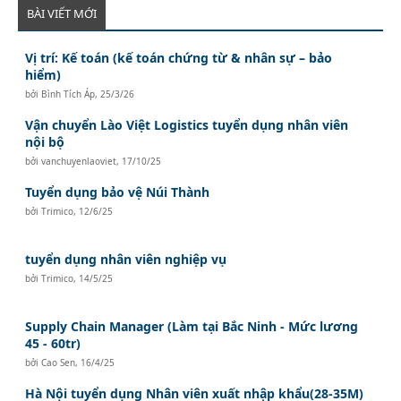
BÀI VIẾT MỚI
Vị trí: Kế toán (kế toán chứng từ & nhân sự – bảo
hiểm)
bởi
Bình Tích Áp
,
25/3/26
Vận chuyển Lào Việt Logistics tuyển dụng nhân viên
nội bộ
bởi
vanchuyenlaoviet
,
17/10/25
Tuyển dụng bảo vệ Núi Thành
bởi
Trimico
,
12/6/25
tuyển dụng nhân viên nghiệp vụ
bởi
Trimico
,
14/5/25
Supply Chain Manager (Làm tại Bắc Ninh - Mức lương
45 - 60tr)
bởi
Cao Sen
,
16/4/25
Hà Nội tuyển dụng Nhân viên xuất nhập khẩu(28-35M)