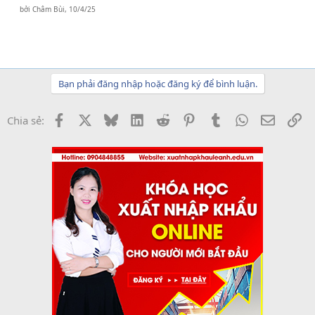
bởi
Châm Bùi
,
10/4/25
Bạn phải đăng nhập hoặc đăng ký để bình luận.
Facebook
X
Bluesky
LinkedIn
Reddit
Pinterest
Tumblr
WhatsApp
Email
Li
Chia sẻ: