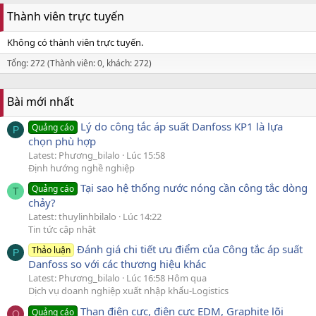
Thành viên trực tuyến
Không có thành viên trực tuyến.
Tổng: 272 (Thành viên: 0, khách: 272)
Bài mới nhất
Lý do công tắc áp suất Danfoss KP1 là lựa
Quảng cáo
P
chọn phù hợp
Latest: Phương_bilalo
Lúc 15:58
Định hướng nghề nghiệp
Tại sao hệ thống nước nóng cần công tắc dòng
Quảng cáo
T
chảy?
Latest: thuylinhbilalo
Lúc 14:22
Tin tức cập nhật
Đánh giá chi tiết ưu điểm của Công tắc áp suất
Thảo luận
P
Danfoss so với các thương hiệu khác
Latest: Phương_bilalo
Lúc 16:58 Hôm qua
Dịch vụ doanh nghiệp xuất nhập khẩu-Logistics
Than điện cực, điện cực EDM, Graphite lõi
Quảng cáo
Q