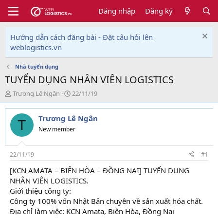
Đăng nhập
Đăng ký
Hướng dẫn cách đăng bài - Đặt câu hỏi lên
weblogistics.vn
Nhà tuyển dụng
TUYỂN DỤNG NHÂN VIÊN LOGISTICS
T
N
Trương Lê Ngân
22/11/19
h
g
r
à
Trương Lê Ngân
e
y
T
a
g
New member
d
ử
s
i
t
22/11/19
#1
a
[KCN AMATA – BIÊN HÒA – ĐỒNG NAI] TUYỂN DỤNG
r
NHÂN VIÊN LOGISTICS.
t
e
Giới thiệu công ty:
r
Công ty 100% vốn Nhật Bản chuyên về sản xuất hóa chất.
Địa chỉ làm việc: KCN Amata, Biên Hòa, Đồng Nai