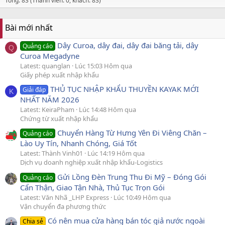
Tổng: 83 (Thành viên: 0, khách: 83)
Bài mới nhất
Dây Curoa, dây đai, dây đai băng tải, dây
Quảng cáo
Q
Curoa Megadyne
Latest: quanglan
Lúc 15:03 Hôm qua
Giấy phép xuất nhập khẩu
THỦ TỤC NHẬP KHẨU THUYỀN KAYAK MỚI
Giải đáp
K
NHẤT NĂM 2026
Latest: KeiraPham
Lúc 14:48 Hôm qua
Chứng từ xuất nhập khẩu
Chuyển Hàng Từ Hưng Yên Đi Viêng Chăn –
Quảng cáo
Lào Uy Tín, Nhanh Chóng, Giá Tốt
Latest: Thành Vinh01
Lúc 14:19 Hôm qua
Dịch vụ doanh nghiệp xuất nhập khẩu-Logistics
Gửi Lồng Đèn Trung Thu Đi Mỹ – Đóng Gói
Quảng cáo
Cẩn Thận, Giao Tận Nhà, Thủ Tục Trọn Gói
Latest: Văn Nhã _LHP Express
Lúc 10:49 Hôm qua
Vận chuyển đa phương thức
Có nên mua cửa hàng bán tóc giả nước ngoài
Chia sẻ