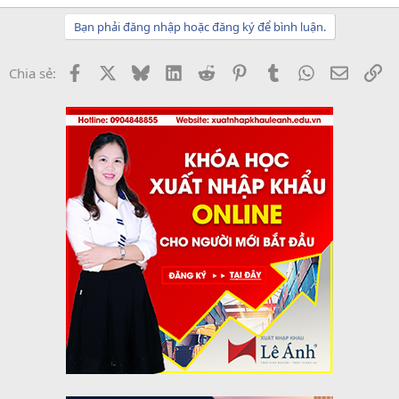
Bạn phải đăng nhập hoặc đăng ký để bình luận.
Facebook
X
Bluesky
LinkedIn
Reddit
Pinterest
Tumblr
WhatsApp
Email
Li
Chia sẻ: