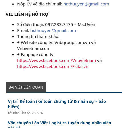
Nộp CV về địa chỉ mail:
hr.thuuyen@gmail.com
VII. LIÊN HỆ HỖ TRỢ
Số điện thoại: 097.233.7475 – Ms.Uyên
Email:
hr.thuuyen@gmail.com
Thông tin tham khảo:
+ Website công ty: Vnbgroup.com.vn và
Vnbvietnam.com
+ Fanpage công ty:
https://www.facebook.com/Vnbvietnam
và
https://www.facebook.com/Esitasvn
BÀI VIẾT LIÊN QUAN
Vị trí: Kế toán (kế toán chứng từ & nhân sự – bảo
hiểm)
bởi
Bình Tích Áp
,
25/3/26
Vận chuyển Lào Việt Logistics tuyển dụng nhân viên