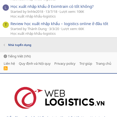
Học xuất nhập khẩu ở Eximtrain có tốt không?
L
Started by linhle2018
13/7/18
Lượt xem: 106K
Học xuất nhập khẩu-logistics
Review học xuất nhập khẩu – logistics online ở đâu tốt
T
Started by Thành Dung
3/3/20
Lượt xem: 66K
Học xuất nhập khẩu-logistics
Nhà tuyển dụng
Tiếng Việt (VN)
Liên hệ
Quy định và Nội quy
Privacy policy
Trợ giúp
Trang chủ
R
S
S