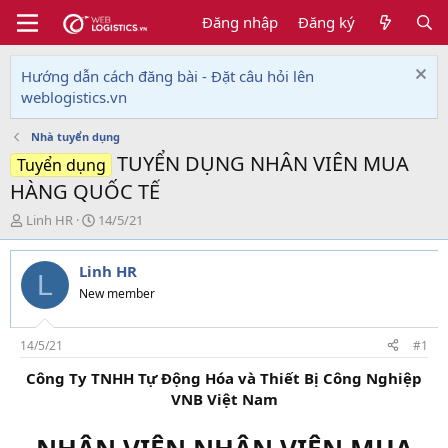
Đăng nhập
Đăng ký
Hướng dẫn cách đăng bài - Đặt câu hỏi lên
weblogistics.vn
Nhà tuyển dụng
TUYỂN DỤNG NHÂN VIÊN MUA
Tuyển dụng
HÀNG QUỐC TẾ
T
N
Linh HR
14/5/21
h
g
r
à
Linh HR
e
y
L
a
g
New member
d
ử
s
i
t
14/5/21
#1
a
Công Ty TNHH Tự Động Hóa và Thiết Bị Công Nghiệp
r
VNB Việt Nam
t
e
r