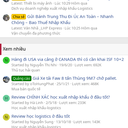
Latest: Thiết bị máy ảnh
Lúc 10:29 Hôm qua
Dịch vụ doanh nghiệp xuất nhập khẩu-Logistics
Gửi Bánh Trung Thu Đi Úc An Toàn – Nhanh
Chia sẻ
Chóng – Bao Thuế Nhập Khẩu
Latest: Văn Nhã _LHP Express
Lúc 10:25 Hôm qua
Vận chuyển đa phương thức
Xem nhiều
Hàng đi USA via cảng ở CANADA thì có cần khai ISF 10+2
N
Started by Nguyễn Thị Nhi
19/6/20
Lượt xem: 692K
Thủ tục hải quan
Giá Xe tải Faw 8 tấn Thùng 9M7 chở pallet.
Quảng cáo
Started by oToHungPhat
25/1/21
Lượt xem: 468K
Mua bán quốc tế
Review CHÍNH XÁC học xuất nhập khẩu ở đâu tốt?
H
Started by Hà Linh
2/5/18
Lượt xem: 233K
Học xuất nhập khẩu-logistics
Review học logistics ở đâu tốt
N
Started by Nguyễn Sung
13/10/18
Lượt xem: 143K
Học xuất nhập khẩu-logistics