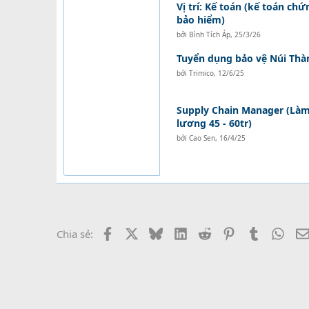
Vị trí: Kế toán (kế toán ch
bảo hiểm)
bởi
Bình Tích Áp
,
25/3/26
Tuyển dụng bảo vệ Núi Thà
bởi
Trimico
,
12/6/25
Supply Chain Manager (Làm 
lương 45 - 60tr)
bởi
Cao Sen
,
16/4/25
Facebook
X
Bluesky
LinkedIn
Reddit
Pinterest
Tumblr
What
Chia sẻ: