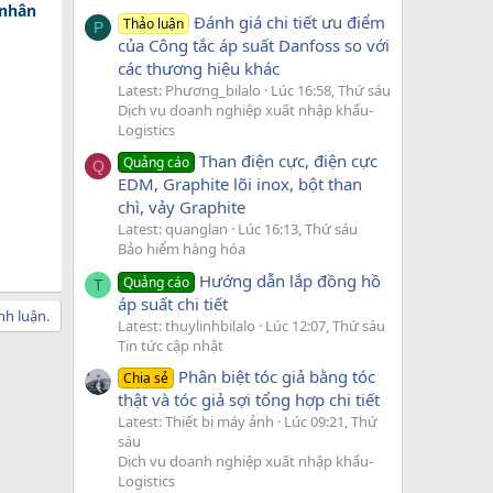
 nhân
Đánh giá chi tiết ưu điểm
Thảo luận
P
của Công tắc áp suất Danfoss so với
các thương hiệu khác
Latest: Phương_bilalo
Lúc 16:58, Thứ sáu
Dịch vụ doanh nghiệp xuất nhập khẩu-
Logistics
Than điện cực, điện cực
Quảng cáo
Q
EDM, Graphite lõi inox, bột than
chì, vảy Graphite
Latest: quanglan
Lúc 16:13, Thứ sáu
Bảo hiểm hàng hóa
Hướng dẫn lắp đồng hồ
Quảng cáo
T
áp suất chi tiết
nh luận.
Latest: thuylinhbilalo
Lúc 12:07, Thứ sáu
Tin tức cập nhật
Phân biệt tóc giả bằng tóc
Chia sẻ
thật và tóc giả sợi tổng hợp chi tiết
Latest: Thiết bị máy ảnh
Lúc 09:21, Thứ
sáu
Dịch vụ doanh nghiệp xuất nhập khẩu-
Logistics