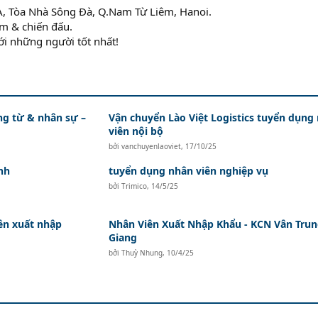
A, Tòa Nhà Sông Đà, Q.Nam Từ Liêm, Hanoi.
am & chiến đấu.
ới những người tốt nhất!
ứng từ & nhân sự –
Vận chuyển Lào Việt Logistics tuyển dụng
viên nội bộ
bởi
vanchuyenlaoviet
,
17/10/25
nh
tuyển dụng nhân viên nghiệp vụ
bởi
Trimico
,
14/5/25
ên xuất nhập
Nhân Viên Xuất Nhập Khẩu - KCN Vân Trun
Giang
bởi
Thuỳ Nhung
,
10/4/25