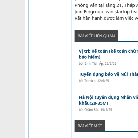
Phỏng vấn tại Tâng 21, Tháp 
Join Fingroup lean startup te
Rất hân hạnh được làm việc v
BÀI VIẾT LIÊN QUAN
Vị trí: Kế toán (kế toán ch
bảo hiểm)
bởi
Bình Tích Áp
,
25/3/26
Tuyển dụng bảo vệ Núi Thà
bởi
Trimico
,
12/6/25
Hà Nội tuyển dụng Nhân vi
khẩu(28-35M)
bởi
Châm Bùi
,
10/4/25
BÀI VIẾT MỚI