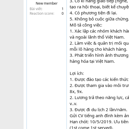
3. Có kĩ năng giao tiếp (nghe,
New member
t
tạo ra hội thoại, biết kể chuy
Bài viết
1
e
4. Có phương tiện đi lại.
Reaction score
0
r
5. Không bỏ cuộc giữa chừng
Mô tả công việc:
1. Xác lập các nhóm khách hà
và ngoài lãnh thổ Việt Nam.
2. Làm việc & quản trị mối qu
mỗi lô hàng cho khách hàng.
3. Phát triển hình ảnh thươn
hàng hóa tại Việt Nam.
Lợi ích:
1. Được đào tạo các kiến thứ
2. Được tham gia vào môi trư
8x, 9x.
2. Lương trả theo năng lực, cá
v..v.
3. Được đi du lịch 2 lần/năm.
Gửi CV tiếng anh đính kèm ảnh
Hạn chót: 10/5/2019. Ưu tiên
(1st come 1st served).