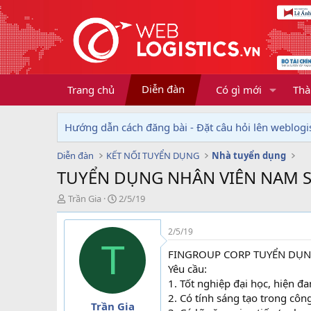
Diễn đàn
Trang chủ
Có gì mới
Thà
Hướng dẫn cách đăng bài - Đặt câu hỏi lên weblogis
Diễn đàn
KẾT NỐI TUYỂN DỤNG
Nhà tuyển dụng
TUYỂN DỤNG NHÂN VIÊN NAM SA
T
N
Trần Gia
2/5/19
h
g
r
à
2/5/19
e
y
T
a
g
FINGROUP CORP TUYỂN DỤNG
d
ử
Yêu cầu:
s
i
1. Tốt nghiệp đại học, hiện đ
t
2. Có tính sáng tạo trong công
a
Trần Gia
r