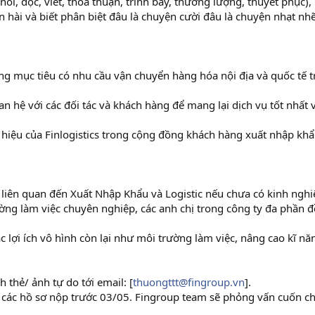
 nói, đọc, viết, thoả thuận, trình bày, thương lượng, thuyết phục), 
ện hài và biết phân biệt đâu là chuyện cười đâu là chuyện nhạt nh
.
ng mục tiêu có nhu cầu vận chuyển hàng hóa nội địa và quốc tế 
an hệ với các đối tác và khách hàng để mang lại dịch vụ tốt nhất 
g hiệu của Finlogistics trong cộng đồng khách hàng xuất nhập kh
c liên quan đến Xuất Nhập Khẩu và Logistic nếu chưa có kinh ngh
ờng làm việc chuyên nghiệp, các anh chị trong công ty đa phần đ
c lợi ích vô hình còn lại như môi trường làm việc, nâng cao kĩ nă
 thẻ/ ảnh tự do tới email: [
thuongttt@fingroup.vn
].
 các hồ sơ nộp trước 03/05. Fingroup team sẽ phỏng vấn cuốn c