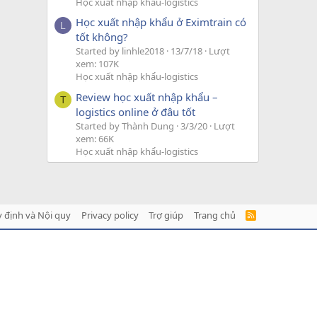
Học xuất nhập khẩu-logistics
Học xuất nhập khẩu ở Eximtrain có
L
tốt không?
Started by linhle2018
13/7/18
Lượt
xem: 107K
Học xuất nhập khẩu-logistics
Review học xuất nhập khẩu –
T
logistics online ở đâu tốt
Started by Thành Dung
3/3/20
Lượt
xem: 66K
Học xuất nhập khẩu-logistics
 định và Nội quy
Privacy policy
Trợ giúp
Trang chủ
R
S
S