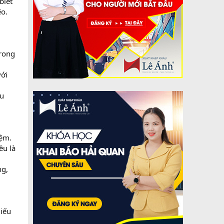
biết
ẽo.
trong
với
ẩu
iệm.
ều là
ng,
hiếu