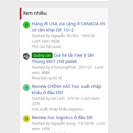
Xem nhiều
Hàng đi USA via cảng ở CANADA thì
N
có cần khai ISF 10+2
Started by Nguyễn Thị Nhi
19/6/20
Lượt xem: 692K
Thủ tục hải quan
Giá Xe tải Faw 8 tấn
Quảng cáo
Thùng 9M7 chở pallet.
Started by oToHungPhat
25/1/21
Lượt
xem: 468K
Mua bán quốc tế
Review CHÍNH XÁC học xuất nhập
H
khẩu ở đâu tốt?
Started by Hà Linh
2/5/18
Lượt xem:
237K
Học xuất nhập khẩu-logistics
Review học logistics ở đâu tốt
N
Started by Nguyễn Sung
13/10/18
Lượt
xem: 145K