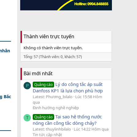
Thành viên trực tuyến
Không có thành viên trực tuyến.
 nhân
Tổng: 57 (Thành viên: 0, khách: 57)
Bài mới nhất
Lý do công tắc áp suất
Quảng cáo
P
Danfoss KP1 là lựa chọn phù hợp
g Bắc
Latest: Phương_bilalo
Lúc 15:58 Hôm
qua
Định hướng nghề nghiệp
Tại sao hệ thống nước
Quảng cáo
T
nóng cần công tắc dòng chảy?
Latest: thuylinhbilalo
Lúc 14:22 Hôm qua
Tin tức cập nhật