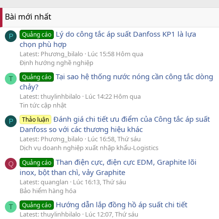
Bài mới nhất
Lý do công tắc áp suất Danfoss KP1 là lựa
Quảng cáo
P
chọn phù hợp
Latest: Phương_bilalo
Lúc 15:58 Hôm qua
Định hướng nghề nghiệp
Tại sao hệ thống nước nóng cần công tắc dòng
Quảng cáo
T
chảy?
Latest: thuylinhbilalo
Lúc 14:22 Hôm qua
Tin tức cập nhật
Đánh giá chi tiết ưu điểm của Công tắc áp suất
Thảo luận
P
Danfoss so với các thương hiệu khác
Latest: Phương_bilalo
Lúc 16:58, Thứ sáu
Dịch vụ doanh nghiệp xuất nhập khẩu-Logistics
Than điện cực, điện cực EDM, Graphite lõi
Quảng cáo
Q
inox, bột than chì, vảy Graphite
Latest: quanglan
Lúc 16:13, Thứ sáu
Bảo hiểm hàng hóa
Hướng dẫn lắp đồng hồ áp suất chi tiết
Quảng cáo
T
Latest: thuylinhbilalo
Lúc 12:07, Thứ sáu