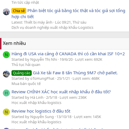
Tin tức cập nhật
Phân biệt tóc giả bằng tóc thật và tóc giả sợi tổng
Chia sẻ
hợp chi tiết
Latest: Thiết bị máy ảnh
Lúc 09:21, Thứ sáu
Dịch vụ doanh nghiệp xuất nhập khẩu-Logistics
Xem nhiều
Hàng đi USA via cảng ở CANADA thì có cần khai ISF 10+2
N
Started by Nguyễn Thị Nhi
19/6/20
Lượt xem: 692K
Thủ tục hải quan
Giá Xe tải Faw 8 tấn Thùng 9M7 chở pallet.
Quảng cáo
Started by oToHungPhat
25/1/21
Lượt xem: 468K
Mua bán quốc tế
Review CHÍNH XÁC học xuất nhập khẩu ở đâu tốt?
H
Started by Hà Linh
2/5/18
Lượt xem: 236K
Học xuất nhập khẩu-logistics
Review học logistics ở đâu tốt
N
Started by Nguyễn Sung
13/10/18
Lượt xem: 145K
Học xuất nhập khẩu-logistics