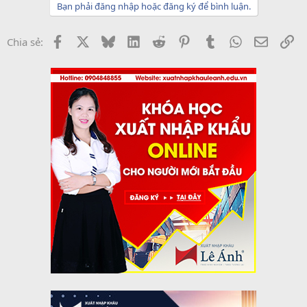
Bạn phải đăng nhập hoặc đăng ký để bình luận.
Facebook
X
Bluesky
LinkedIn
Reddit
Pinterest
Tumblr
WhatsApp
Email
Li
Chia sẻ: