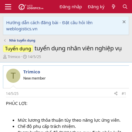
Đăng nhập
Đăng ký
Hướng dẫn cách đăng bài - Đặt câu hỏi lên
weblogistics.vn
Nhà tuyển dụng
tuyển dụng nhân viên nghiệp vụ
Tuyển dụng
T
N
Trimico
14/5/25
h
g
r
à
Trimico
e
y
T
a
g
New member
d
ử
s
i
t
14/5/25
#1
a
PHÚC LỢI:
r
t
e
Mức lương thỏa thuận tùy theo năng lực ứng viên.
r
Chế độ phụ cấp trách nhiệm.