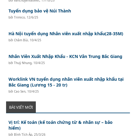
bởi
vanchuyenlaoviet
,
17/10/25
Tuyển dụng bảo vệ Núi Thành
bởi
Trimico
,
12/6/25
Hà Nội tuyển dụng Nhân viên xuất nhập khẩu(28-35M)
bởi
Châm Bùi
,
10/4/25
Nhân Viên Xuất Nhập Khẩu - KCN Vân Trung Bắc Giang
bởi
Thuỳ Nhung
,
10/4/25
Worklink VN tuyển dụng nhân viên xuất nhập khẩu tại
Bắc Giang (Lương 15 - 20 tr)
bởi
Cao Sen
,
10/4/25
BÀI VIẾT MỚI
Vị trí: Kế toán (kế toán chứng từ & nhân sự – bảo
hiểm)
bởi
Bình Tích Áp
,
25/3/26