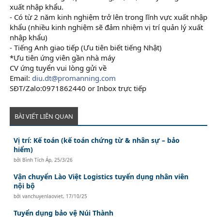
xuất nhập khẩu.
- Có từ 2 năm kinh nghiệm trở lên trong lĩnh vực xuất nhập
khẩu (nhiều kinh nghiệm sẽ đảm nhiệm vị trí quản lý xuất
nhập khẩu)
- Tiếng Anh giao tiếp (Ưu tiên biết tiếng Nhật)
*Ưu tiên ứng viên gần nhà máy
CV ứng tuyển vui lòng gửi về
Email:
diu.dt@promanning.com
SĐT/Zalo:0971862440 or Inbox trực tiếp
BÀI VIẾT LIÊN QUAN
Vị trí: Kế toán (kế toán chứng từ & nhân sự – bảo
hiểm)
bởi
Bình Tích Áp
,
25/3/26
Vận chuyển Lào Việt Logistics tuyển dụng nhân viên
nội bộ
bởi
vanchuyenlaoviet
,
17/10/25
Tuyển dụng bảo vệ Núi Thành