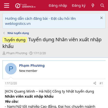
Đăng nhập
Đăng ký
Hướng dẫn cách đăng bài - Đặt câu hỏi lên
weblogistics.vn
Nhà tuyển dụng
Tuyển dụng Nhân viên xuất nhập
Tuyển dụng
khẩu
T
N
Phạm Phương
17/12/20
h
g
r
à
Phạm Phương
e
y
P
a
g
New member
d
ử
s
i
t
17/12/20
#1
a
[KCN Quang Minh – Hà Nội] Công ty Nhật tuyển dụng
r
Nhân viên xuất nhập khẩu
t
e
Yêu cầu:
r
- Nam/Nữ tốt nghiệp Cao đẳng, Đại học chuyên ngành