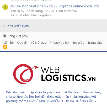
Review học xuất nhập khẩu – logistics online ở đâu tốt
T
Started by Thành Dung
3/3/20
Lượt xem: 66K
Học xuất nhập khẩu-logistics
Nhà tuyển dụng
Tiếng Việt (VN)
Liên hệ
Quy định và Nội quy
Privacy policy
Trợ giúp
Trang chủ
R
S
S
Diễn đàn xuất nhập khẩu, logistics lớn nhất Việt Nam. Nơi giao lưu,
chia sẻ, hợp tác, học hỏi kiến thức xuất nhập khẩu, logistics. Với
phương châm CHIA SẺ KINH NGHIỆM - HỢP TÁC THÀNH CÔNG