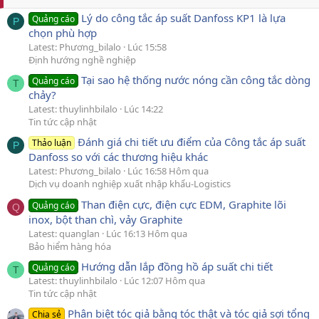
Lý do công tắc áp suất Danfoss KP1 là lựa
Quảng cáo
P
chọn phù hợp
Latest: Phương_bilalo
Lúc 15:58
Định hướng nghề nghiệp
Tại sao hệ thống nước nóng cần công tắc dòng
Quảng cáo
T
chảy?
Latest: thuylinhbilalo
Lúc 14:22
Tin tức cập nhật
Đánh giá chi tiết ưu điểm của Công tắc áp suất
Thảo luận
P
Danfoss so với các thương hiệu khác
Latest: Phương_bilalo
Lúc 16:58 Hôm qua
Dịch vụ doanh nghiệp xuất nhập khẩu-Logistics
Than điện cực, điện cực EDM, Graphite lõi
Quảng cáo
Q
inox, bột than chì, vảy Graphite
Latest: quanglan
Lúc 16:13 Hôm qua
Bảo hiểm hàng hóa
Hướng dẫn lắp đồng hồ áp suất chi tiết
Quảng cáo
T
Latest: thuylinhbilalo
Lúc 12:07 Hôm qua
Tin tức cập nhật
Phân biệt tóc giả bằng tóc thật và tóc giả sợi tổng
Chia sẻ