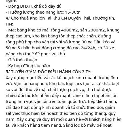
- Đóng BHXH, chế độ đầy đủ
- Hưởng lương theo năng lực: 15-30tr
4/ Cho thuê Kho lớn Tại Khu CN Duyên Thái, Thường tín,
HN:
- Mặt bằng kho có mái rộng 4000m2, sân 2000m2, khung
thép cao 9m, kho kín bằng tôn thép chắc chắn, đường
rộng phù hợp cho vận tải với số lượng 30 xe Đầu kéo và
50 xe 5 chân hoạt động cường độ cao 24/24h, có 30 xe
nâng cho thuê để phục vụ kho.
- Giá thỏa thuận
- Ký hợp đồng lâu năm
5/ TUYỂN GIÁM ĐỐC ĐIỀU HÀNH CÔNG TY:
Xây dựng mục tiêu và các kế hoạch kinh doanh trong lĩnh
vực Vận tải hàng hóa, Kho bãi, logistics tạo ra sự khác biệt
so với đối thủ về mặt chất lượng dịch vụ, thu hút được
nhiều đối tác lớn nhằm đẩy mạnh chiếm lĩnh thị phần lớn
trong lĩnh vực vận tải trên toàn quốc Trực tiếp điều hành,
chỉ đạo hoạt động kinh doanh và tổ chức theo dõi, giám
sát việc thực hiện kế hoạch theo tiến độ từng tháng, quý
năm; Xây dựng và duy trì mối quan hệ với khách hàng hiện
tại và khách hàng tiềm năng. Sàng lọc bộ máy để hoạt