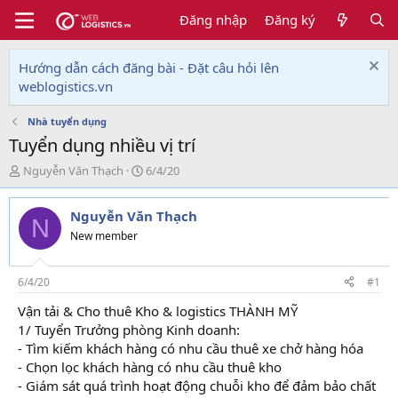
Đăng nhập
Đăng ký
Hướng dẫn cách đăng bài - Đặt câu hỏi lên
weblogistics.vn
Nhà tuyển dụng
Tuyển dụng nhiều vị trí
T
N
Nguyễn Văn Thạch
6/4/20
h
g
r
à
Nguyễn Văn Thạch
e
y
N
a
g
New member
d
ử
s
i
t
6/4/20
#1
a
Vận tải & Cho thuê Kho & logistics THÀNH MỸ
r
1/ Tuyển Trưởng phòng Kinh doanh:
t
e
- Tìm kiếm khách hàng có nhu cầu thuê xe chở hàng hóa
r
- Chọn lọc khách hàng có nhu cầu thuê kho
- Giám sát quá trình hoạt động chuỗi kho để đảm bảo chất