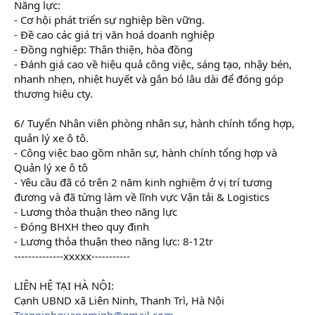
Năng lực:
- Cơ hội phát triển sự nghiệp bền vững.
- Đề cao các giá trị văn hoá doanh nghiệp
- Đồng nghiệp: Thân thiện, hòa đồng
- Đánh giá cao về hiệu quả công việc, sáng tạo, nhậy bén,
nhanh nhẹn, nhiệt huyết và gắn bó lâu dài để đóng góp
thương hiệu cty.
6/ Tuyển Nhân viên phòng nhân sự, hành chính tổng hợp,
quản lý xe ô tô.
- Công việc bao gồm nhân sự, hành chính tổng hợp và
Quản lý xe ô tô
- Yêu cầu đã có trên 2 năm kinh nghiệm ở vị trí tương
đương và đã từng làm về lĩnh vực Vận tải & Logistics
- Lương thỏa thuận theo năng lực
- Đóng BHXH theo quy định
- Lương thỏa thuận theo năng lực: 8-12tr
--------------xxxxx-----------
LIÊN HỆ TẠI HÀ NỘI:
Cạnh UBND xã Liên Ninh, Thanh Trì, Hà Nội
Tranninhquangminh@gmail.com