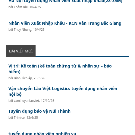
Hà Nội tuyển dụng Nhân viên xuất nhập khẩu(28-35M)
bởi
Châm Bùi
,
10/4/25
Nhân Viên Xuất Nhập Khẩu - KCN Vân Trung Bắc Giang
bởi
Thuỳ Nhung
,
10/4/25
BÀI VIẾT MỚI
Vị trí: Kế toán (kế toán chứng từ & nhân sự – bảo
hiểm)
bởi
Bình Tích Áp
,
25/3/26
Vận chuyển Lào Việt Logistics tuyển dụng nhân viên
nội bộ
bởi
vanchuyenlaoviet
,
17/10/25
Tuyển dụng bảo vệ Núi Thành
bởi
Trimico
,
12/6/25
tuyển dụng nhân viên nghiệp vụ