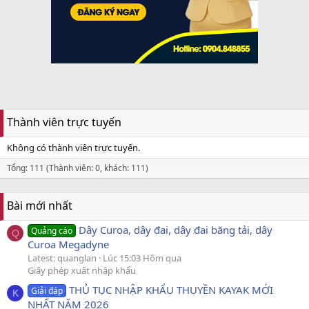
Thành viên trực tuyến
Không có thành viên trực tuyến.
Tổng: 111 (Thành viên: 0, khách: 111)
Bài mới nhất
Dây Curoa, dây đai, dây đai băng tải, dây
Quảng cáo
Q
Curoa Megadyne
Latest: quanglan
Lúc 15:03 Hôm qua
Giấy phép xuất nhập khẩu
THỦ TỤC NHẬP KHẨU THUYỀN KAYAK MỚI
Giải đáp
K
NHẤT NĂM 2026