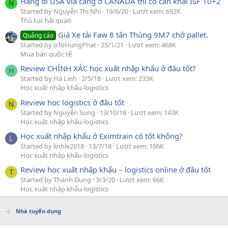
Hàng đi USA via cảng ở CANADA thì có cần khai ISF 10+2
N
Started by Nguyễn Thị Nhi
19/6/20
Lượt xem: 692K
Thủ tục hải quan
Giá Xe tải Faw 8 tấn Thùng 9M7 chở pallet.
Quảng cáo
Started by oToHungPhat
25/1/21
Lượt xem: 468K
Mua bán quốc tế
Review CHÍNH XÁC học xuất nhập khẩu ở đâu tốt?
H
Started by Hà Linh
2/5/18
Lượt xem: 233K
Học xuất nhập khẩu-logistics
Review học logistics ở đâu tốt
N
Started by Nguyễn Sung
13/10/18
Lượt xem: 143K
Học xuất nhập khẩu-logistics
Học xuất nhập khẩu ở Eximtrain có tốt không?
L
Started by linhle2018
13/7/18
Lượt xem: 106K
Học xuất nhập khẩu-logistics
Review học xuất nhập khẩu – logistics online ở đâu tốt
T
Started by Thành Dung
3/3/20
Lượt xem: 66K
Học xuất nhập khẩu-logistics
Nhà tuyển dụng