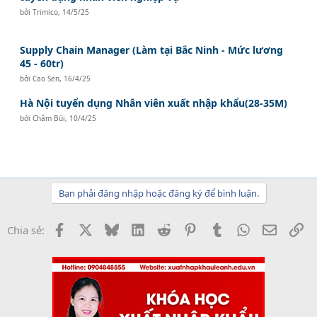
bởi
Trimico
,
14/5/25
Supply Chain Manager (Làm tại Bắc Ninh - Mức lương
45 - 60tr)
bởi
Cao Sen
,
16/4/25
Hà Nội tuyển dụng Nhân viên xuất nhập khẩu(28-35M)
bởi
Châm Bùi
,
10/4/25
Bạn phải đăng nhập hoặc đăng ký để bình luận.
Facebook
X
Bluesky
LinkedIn
Reddit
Pinterest
Tumblr
WhatsApp
Email
Li
Chia sẻ: