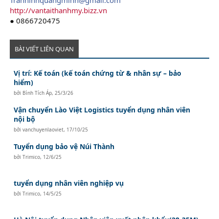
http://vantaithanhmy.bizz.vn
● 0866720475
BÀI VIẾT LIÊN QUAN
Vị trí: Kế toán (kế toán chứng từ & nhân sự – bảo
hiểm)
bởi
Bình Tích Áp
,
25/3/26
Vận chuyển Lào Việt Logistics tuyển dụng nhân viên
nội bộ
bởi
vanchuyenlaoviet
,
17/10/25
Tuyển dụng bảo vệ Núi Thành
bởi
Trimico
,
12/6/25
tuyển dụng nhân viên nghiệp vụ
bởi
Trimico
,
14/5/25