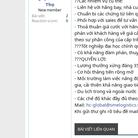
??Các nhiệm vụ cụ thể:
Thọ
t
- Liên hệ với hãng bay, nhà c
New member
e
- Chuẩn bị các chứng từ liên 
Bài viết
2
r
- Phối hợp với sales để tư v
Reaction score
0
- Thoả thuận giá cước với hã
phán với khách hàng về giá cả
theo sự phân công của cấp tr
???Tốt nghiệp đại học chính 
- Có khả năng đàm phán, thuy
???QUYỀN LỢI:
- Lương thưởng xứng đáng 350
- Cơ hội thăng tiến rộng mở
- Môi trường làm việc năng độ
gia, cải thiện khả năng giao t
- Du lịch trong và ngoài nướ
- Các chế độ khác đầy đủ the
Mail:
hc-global@smelogistics
Khi gửi thư ghi rõ tiêu đề m
BÀI VIẾT LIÊN QUAN