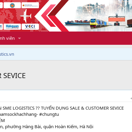
nh viên
tics.vn
 SEVICE
N SME LOGISTICS ?? TUYỂN DỤNG SALE & CUSTOMER SEVICE
nchamsockhachhang- #chungtu
ỆM
ền, phường Hàng Bài, quận Hoàn Kiếm, Hà Nội