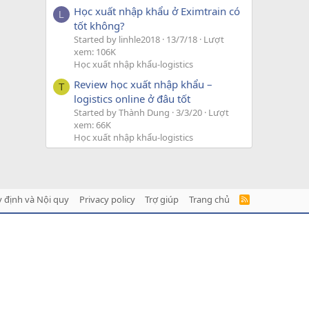
Học xuất nhập khẩu ở Eximtrain có
L
tốt không?
Started by linhle2018
13/7/18
Lượt
xem: 106K
Học xuất nhập khẩu-logistics
Review học xuất nhập khẩu –
T
logistics online ở đâu tốt
Started by Thành Dung
3/3/20
Lượt
xem: 66K
Học xuất nhập khẩu-logistics
 định và Nội quy
Privacy policy
Trợ giúp
Trang chủ
R
S
S