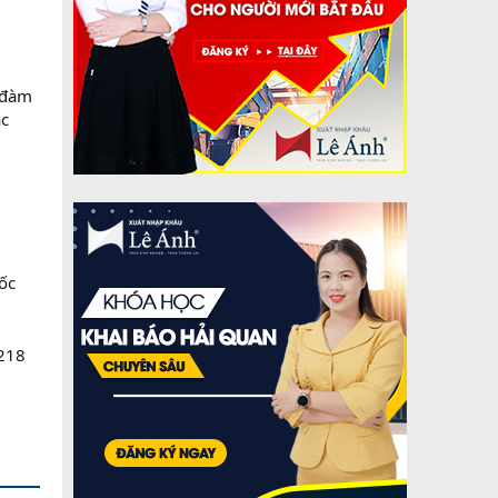
, đàm
ác
ốc
2218