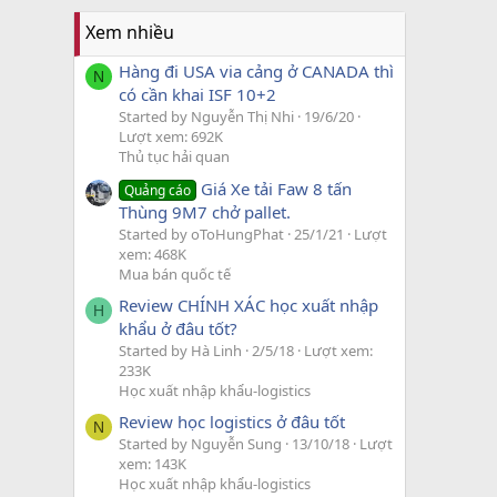
Xem nhiều
Hàng đi USA via cảng ở CANADA thì
N
có cần khai ISF 10+2
Started by Nguyễn Thị Nhi
19/6/20
Lượt xem: 692K
Thủ tục hải quan
Giá Xe tải Faw 8 tấn
Quảng cáo
Thùng 9M7 chở pallet.
Started by oToHungPhat
25/1/21
Lượt
xem: 468K
Mua bán quốc tế
Review CHÍNH XÁC học xuất nhập
H
khẩu ở đâu tốt?
Started by Hà Linh
2/5/18
Lượt xem:
233K
Học xuất nhập khẩu-logistics
Review học logistics ở đâu tốt
N
Started by Nguyễn Sung
13/10/18
Lượt
xem: 143K
Học xuất nhập khẩu-logistics