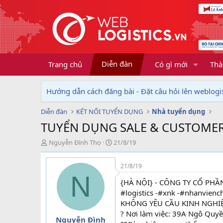
Diễn đàn
Trang chủ
Có gì mới
Thà
Hướng dẫn cách đăng bài - Đặt câu hỏi lên weblogis
Diễn đàn
KẾT NỐI TUYỂN DỤNG
Nhà tuyển dụng
TUYỂN DỤNG SALE & CUSTOMER
T
N
Nguyễn Đình Thọ
21/8/19
h
g
r
à
21/8/19
e
y
N
a
g
{HÀ NỘI} - CÔNG TY CỔ PHẦ
d
ử
#logistics -#xnk -#nhanvie
s
i
KHÔNG YÊU CẦU KINH NGHI
t
? Nơi làm việc: 39A Ngô Quy
a
Nguyễn Đình
r