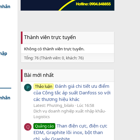
 nhân
Thành viên trực tuyến
Không có thành viên trực tuyến.
nhập
Tổng: 76 (Thành viên: 0, khách: 76)
Bài mới nhất
Đánh giá chi tiết ưu điểm
Thảo luận
P
của Công tắc áp suất Danfoss so với
 nhân
các thương hiệu khác
Latest: Phương_bilalo
Lúc 16:58
Dịch vụ doanh nghiệp xuất nhập khẩu-
Logistics
Than điện cực, điện cực
Quảng cáo
Q
EDM, Graphite lõi inox, bột than
chì, vảy Graphite