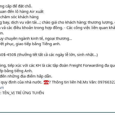
ung cấp để đặt chỗ.
quan đến lô hàng Air xuất
ấn chăm sóc khách hàng
ng bay, dịch vụ vận tải…; chào giá cho khách hàng; thương lượng
 và các điều khoản trong hợp đồng. - Các công việc liên quan kh
ên.
quy chuyên ngành kinh tế, ngoại thương…
ết phục, giao tiếp bằng Tiếng anh.
$-450$ (thưởng tết tất cả các ngày lễ lớn, sinh nhật…)
ng, tiếp xúc với các KH là các tập đoàn Freight Forwarding đa qu
iếp bằng tiếng Anh.
c đến những địa điểm hấp dẫn.
o quy định của nhà nước.
? Thông tin liên hệ.Ms Vân: 097663
.vn
ail: TÊN_VỊ TRÍ ỨNG TUYỂN