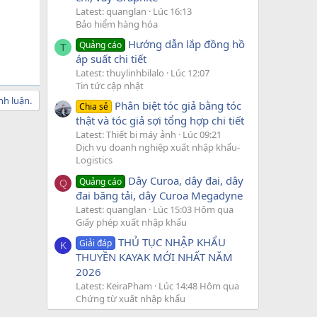
Latest: quanglan
Lúc 16:13
Bảo hiểm hàng hóa
Hướng dẫn lắp đồng hồ
Quảng cáo
T
áp suất chi tiết
Latest: thuylinhbilalo
Lúc 12:07
Tin tức cập nhật
nh luận.
Phân biệt tóc giả bằng tóc
Chia sẻ
thật và tóc giả sợi tổng hợp chi tiết
Latest: Thiết bị máy ảnh
Lúc 09:21
Dịch vụ doanh nghiệp xuất nhập khẩu-
Logistics
Dây Curoa, dây đai, dây
Quảng cáo
Q
đai băng tải, dây Curoa Megadyne
Latest: quanglan
Lúc 15:03 Hôm qua
Giấy phép xuất nhập khẩu
THỦ TỤC NHẬP KHẨU
Giải đáp
K
THUYỀN KAYAK MỚI NHẤT NĂM
2026
Latest: KeiraPham
Lúc 14:48 Hôm qua
Chứng từ xuất nhập khẩu