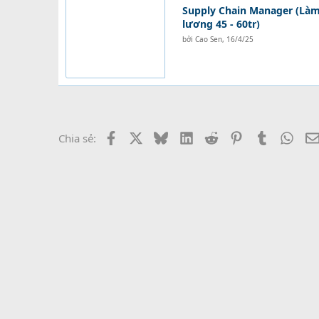
Supply Chain Manager (Làm 
lương 45 - 60tr)
bởi
Cao Sen
,
16/4/25
Facebook
X
Bluesky
LinkedIn
Reddit
Pinterest
Tumblr
What
Chia sẻ: